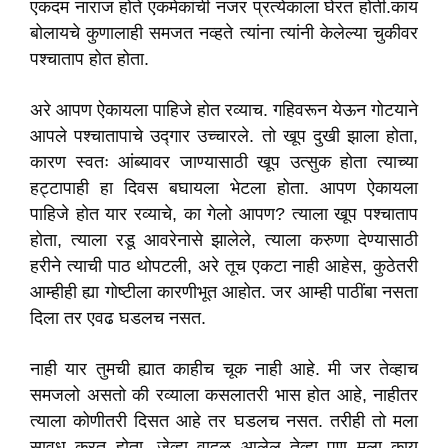
एकदम नाराज होते एकमेकांची नजर प्रत्येकाला घेरत होती.काय
बोलायचे कुणालाही समजत नव्हते त्यांना त्यांनी केलेल्या चुकीवर
पश्चाताप होत होता.
अरे आपण ऐकायला पाहिजे होत रव्याच. गहिवरून येऊन गोटयाने
आपले पश्चातापाचे उद्गार उच्चारले. तो खूप दुखी झाला होता,
कारण स्वतः आंब्यावर जाण्यासाठी खूप उत्सुक होता त्याच्या
हट्टापाही हा दिवस बघायला भेटला होता. आपण ऐकायला
पाहिजे होत यार रव्याचे, का गेलो आपण? त्याला खूप पश्चाताप
होता, त्याला रडू आवरेनासे झालेले, त्याला करुणा देण्यासाठी
हरीने त्याची पाठ थोपटली, अरे तूच एकटा नाही आहेस, कुठेतरी
आम्हीही ह्या गोष्टीला कारणीभूत आहोत. जर आम्ही पाठींबा नसता
दिला तर एवढ घडलच नसत.
नाही यार तुमची ह्यात काहीच चूक नाही आहे. मी जर तेव्हाच
समजलो असतो की रव्याला कसलातरी भास होत आहे, नाहीतर
त्याला कोणीतरी दिसत आहे तर घडलच नसत. तरीही तो मला
सावध करत होता, जेव्हा वादळ आलेल तेव्हा पण मला काय