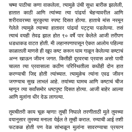
चष्मा पाठीचा कणा वाकलेला, त्यामुळे उंची सुधा बारीक झालेली,
हातात काठी आणि त्यांच्या त्या पांढर्या चेहऱ्यावरील आणि
शरीरावरच्या सुरकुत्या स्पष्ट दिसत होत्या. हाताचे मांस नरमून
गेलेले त्यामुळे त्याच्या हातावर पांढर्या पट्ट्या पडलेल्या. तसं
त्याचं वयही तेवढ झाल होत ९० वर्षे पार केलेले आजी तरीपण
धडधाकड वाटत होती. मी लहानपणापासून ऐकत आलोय पहिल्या
काळातली माणसे ही खूप कष्ट करून घाम गाळून केलेल्या कष्टाचं
अन्न खाऊन जीवन जगत. कितीही दूरवरचा प्रवास असो पायी
चालत त्या प्रवासाला कठीण परिस्थितीला कधीही दोन हात
करण्याची जिद्द होती त्यांच्यात. त्यामुळेच त्यांना एवढ जीवन
जगण्याच सुख लाभलं आहे. तयांच्या घामच आणि कष्टाचं चीज
म्हणून त्या सर्वांसमोर धष्टपुष्ट दिसत होत्या. आजी बाहेर आल्या
आणि मुलांना धीर देऊ लागल्या.
तुमचीतरी काय चूक म्हणा! तुम्ही निघाले तरणीताठी मुले तुमच्या
वयानुसार तुमच्या मनाला येईल ते तुम्ही कराल. रम्याची आई तशी
फटकळ होती पण वेळ सांभाळून मुलांना सावरण्याचा प्रयत्न