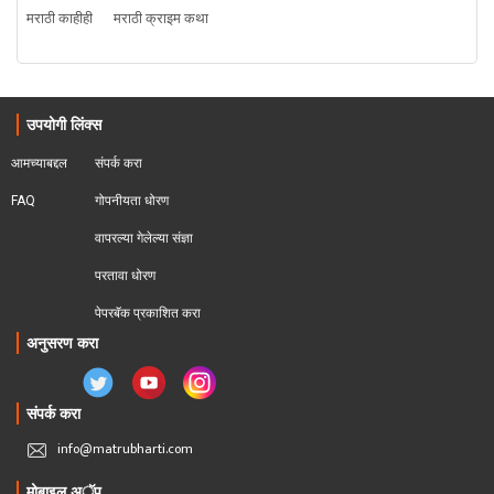
मराठी काहीही
मराठी क्राइम कथा
उपयोगी लिंक्स
आमच्याबद्दल
संपर्क करा
FAQ
गोपनीयता धोरण
वापरल्या गेलेल्या संज्ञा
परतावा धोरण 
पेपरबॅक प्रकाशित करा
अनुसरण करा
संपर्क करा
info@matrubharti.com
मोबाइल अॅप