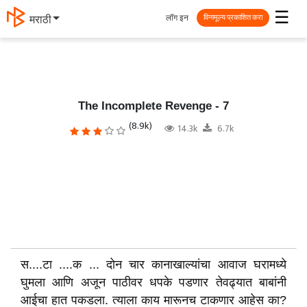
☰
लॉग इन
मराठी
विनामूल्य प्रकाशित करा
The Incomplete Revenge - 7
(8.9k)
14.3k
6.7k
स....टा ....क ... दोन चार कानाखाल्यांचा आवाज घरामध्ये
घुमला आणि अजून पाठीवर धपके पडणार तेवढ्यात बाबांनी
आईचा हात पकडला. त्याला काय मारूनच टाकणार आहेस का?