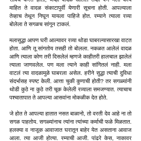
माहित ते वादळ संकाटापुर्वी येणारी सूचना होती. आपल्याला
तेव्हाच तेथून निघून यायला पाहिजे होत. रम्याने त्याला रव्या
बोलेला ते सगळच सांगून टाकलं.
मलासुद्धा आपण घरी आल्यावर रव्या थोडा घाबरल्यासारखा वाटत
होता. आणि तू सांगतोय तसही तो बोलला. नकळत आलेलं वादळ
आणि त्याला कोण तरी दिसलेलं म्हणजे काहीतरी हालचाल झालेलं
त्याला जाणवलेल. पण मला त्याने काही सांगितलं नाही. मला
वाटलं त्या वादळामुळे घाबरला असेल. हरीने सुद्धा त्याची दुविधा
संदर्भासह स्पष्ट केली. आत्ता चुकी कुणाची होती? तर सगळ्यांनी
थोडी कुठे ना कुठे तरी चूक केलेली रव्याला समजण्यात. त्याचाच
पश्चातापात ते आपल्या आसवांना मोकळीक देत होते.
जे होत ते आपल्या हातात नसत बाळानो, तो वरती देव आहे ना तो
सगळ पाहतोय. सगळ्यांनाच त्यांना त्यांच्या कर्माची फळे मिळतात.
हलक्या व नाजूक आवाजात घरातून बाहेर येत असताना आवाज
आला. त्या आजी होत्या. रम्याची आजी. पांढरे केस, नाकावर