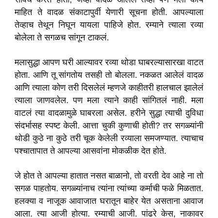
माहित ते वादळ संकाटापुर्वी येणारी सूचना होती. आपल्याला
तेव्हाच तेथून निघून यायला पाहिजे होत. रम्याने त्याला रव्या
बोलेला ते सगळच सांगून टाकलं.
मलासुद्धा आपण घरी आल्यावर रव्या थोडा घाबरल्यासारखा वाटत
होता. आणि तू सांगतोय तसही तो बोलला. नकळत आलेलं वादळ
आणि त्याला कोण तरी दिसलेलं म्हणजे काहीतरी हालचाल झालेलं
त्याला जाणवलेल. पण मला त्याने काही सांगितलं नाही. मला
वाटलं त्या वादळामुळे घाबरला असेल. हरीने सुद्धा त्याची दुविधा
संदर्भासह स्पष्ट केली. आत्ता चुकी कुणाची होती? तर सगळ्यांनी
थोडी कुठे ना कुठे तरी चूक केलेली रव्याला समजण्यात. त्याचाच
पश्चातापात ते आपल्या आसवांना मोकळीक देत होते.
जे होत ते आपल्या हातात नसत बाळानो, तो वरती देव आहे ना तो
सगळ पाहतोय. सगळ्यांनाच त्यांना त्यांच्या कर्माची फळे मिळतात.
हलक्या व नाजूक आवाजात घरातून बाहेर येत असताना आवाज
आला. त्या आजी होत्या. रम्याची आजी. पांढरे केस, नाकावर