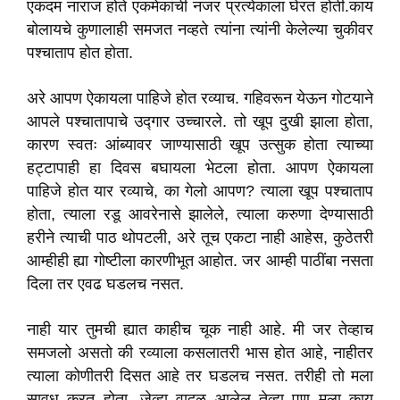
एकदम नाराज होते एकमेकांची नजर प्रत्येकाला घेरत होती.काय
बोलायचे कुणालाही समजत नव्हते त्यांना त्यांनी केलेल्या चुकीवर
पश्चाताप होत होता.
अरे आपण ऐकायला पाहिजे होत रव्याच. गहिवरून येऊन गोटयाने
आपले पश्चातापाचे उद्गार उच्चारले. तो खूप दुखी झाला होता,
कारण स्वतः आंब्यावर जाण्यासाठी खूप उत्सुक होता त्याच्या
हट्टापाही हा दिवस बघायला भेटला होता. आपण ऐकायला
पाहिजे होत यार रव्याचे, का गेलो आपण? त्याला खूप पश्चाताप
होता, त्याला रडू आवरेनासे झालेले, त्याला करुणा देण्यासाठी
हरीने त्याची पाठ थोपटली, अरे तूच एकटा नाही आहेस, कुठेतरी
आम्हीही ह्या गोष्टीला कारणीभूत आहोत. जर आम्ही पाठींबा नसता
दिला तर एवढ घडलच नसत.
नाही यार तुमची ह्यात काहीच चूक नाही आहे. मी जर तेव्हाच
समजलो असतो की रव्याला कसलातरी भास होत आहे, नाहीतर
त्याला कोणीतरी दिसत आहे तर घडलच नसत. तरीही तो मला
सावध करत होता, जेव्हा वादळ आलेल तेव्हा पण मला काय