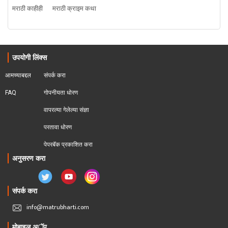
मराठी काहीही
मराठी क्राइम कथा
उपयोगी लिंक्स
आमच्याबद्दल
संपर्क करा
FAQ
गोपनीयता धोरण
वापरल्या गेलेल्या संज्ञा
परतावा धोरण 
पेपरबॅक प्रकाशित करा
अनुसरण करा
संपर्क करा
info@matrubharti.com
मोबाइल अॅप