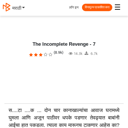
☰
लॉग इन
मराठी
विनामूल्य प्रकाशित करा
The Incomplete Revenge - 7
(8.9k)
14.3k
6.7k
स....टा ....क ... दोन चार कानाखाल्यांचा आवाज घरामध्ये
घुमला आणि अजून पाठीवर धपके पडणार तेवढ्यात बाबांनी
आईचा हात पकडला. त्याला काय मारूनच टाकणार आहेस का?