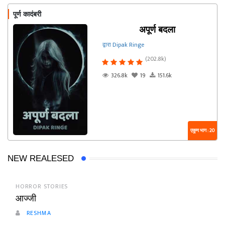
पूर्ण कादंबरी
अपूर्ण बदला
द्वारा Dipak Ringe
(202.8k)
326.8k
19
151.6k
एकूण भाग : 20
NEW REALESED
HORROR STORIES
आज्जी
RESHMA