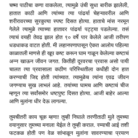
चष्मा पाठीचा कणा वाकलेला, त्यामुळे उंची सुधा बारीक झालेली,
हातात काठी आणि त्यांच्या त्या पांढर्या चेहऱ्यावरील आणि
शरीरावरच्या सुरकुत्या स्पष्ट दिसत होत्या. हाताचे मांस नरमून
गेलेले त्यामुळे त्याच्या हातावर पांढर्या पट्ट्या पडलेल्या. तसं
त्याचं वयही तेवढ झाल होत ९० वर्षे पार केलेले आजी तरीपण
धडधाकड वाटत होती. मी लहानपणापासून ऐकत आलोय पहिल्या
काळातली माणसे ही खूप कष्ट करून घाम गाळून केलेल्या कष्टाचं
अन्न खाऊन जीवन जगत. कितीही दूरवरचा प्रवास असो पायी
चालत त्या प्रवासाला कठीण परिस्थितीला कधीही दोन हात
करण्याची जिद्द होती त्यांच्यात. त्यामुळेच त्यांना एवढ जीवन
जगण्याच सुख लाभलं आहे. तयांच्या घामच आणि कष्टाचं चीज
म्हणून त्या सर्वांसमोर धष्टपुष्ट दिसत होत्या. आजी बाहेर आल्या
आणि मुलांना धीर देऊ लागल्या.
तुमचीतरी काय चूक म्हणा! तुम्ही निघाले तरणीताठी मुले तुमच्या
वयानुसार तुमच्या मनाला येईल ते तुम्ही कराल. रम्याची आई तशी
फटकळ होती पण वेळ सांभाळून मुलांना सावरण्याचा प्रयत्न