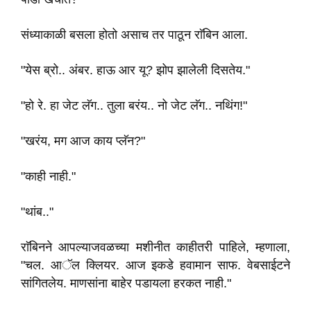
संध्याकाळी बसला होतो असाच तर पाठून राॅबिन आला.
"येस ब्रो.. अंबर. हाऊ आर यू? झोप झालेली दिसतेय."
"हो रे. हा जेट लॅग.. तुला बरंय.. नो जेट लॅग.. नथिंग!"
"खरंय, मग आज काय प्लॅन?"
"काही नाही."
"थांब.."
राॅबिनने आपल्याजवळच्या मशीनीत काहीतरी पाहिले, म्हणाला,
"चल. आॅल क्लियर. आज इकडे हवामान साफ. वेबसाईटने
सांगितलेय. माणसांना बाहेर पडायला हरकत नाही."