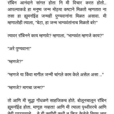
राॅबिन आनंदाने सांगत होता नि मी विचार करत होतो..
आपल्याकडे हा मनुष्य जन्म मोठ्या कष्टाने मिळतो म्हणतात ना
तसा हा ह्युमनाॅईड जन्मही पुण्यवानांना मिळत असावा. मी
म्हणालोही त्याला, "बेटा, हा जन्म भाग्यवंतांनाच मिळतो बरे!"
त्यावर राॅबिनने काय म्हणावे? म्हणाला, "भाग्यवंत म्हणजे काय?"
"अरे पुण्यवान!"
"म्हणजे?"
"म्हणजे या किंवा मागील जन्मी चांगले काम केले असेल असा .."
"म्हणजे? मागचा जन्म?"
तो आणि मी सुद्धा गोंधळणे साहजिकच होते. बोलूनचालून राॅबिन
ह्युमनाॅईड होता. माणूस नव्हता! आणि मी त्याला पृथ्वीवरचे आणि
तेही पापपुण्याचे .. ते ही कुणीही कधी न सिद्ध केलेले नियम लावू