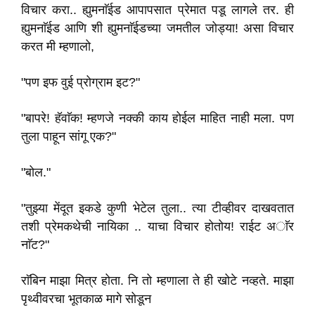
विचार करा.. ह्युमनाॅईड आपापसात प्रेमात पडू लागले तर. ही
ह्युमनाॅईड आणि शी ह्युमनाॅईडच्या जमतील जोड्या! असा विचार
करत मी म्हणालो,
"पण इफ वुई प्रोग्राम इट?"
"बापरे! हॅवाॅक! म्हणजे नक्की काय होईल माहित नाही मला. पण
तुला पाहून सांगू एक?"
"बोल."
"तुझ्या मेंदूत इकडे कुणी भेटेल तुला.. त्या टीव्हीवर दाखवतात
तशी प्रेमकथेची नायिका .. याचा विचार होतोय! राईट अाॅर
नाॅट?"
राॅबिन माझा मित्र होता. नि तो म्हणाला ते ही खोटे नव्हते. माझा
पृथ्वीवरचा भूतकाळ मागे सोडून