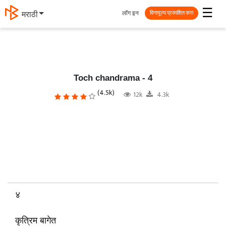
☰
लॉग इन
मराठी
विनामूल्य प्रकाशित करा
Toch chandrama - 4
(4.5k)
12k
4.3k
४
कृत्रिम बागेत