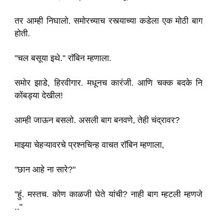
तर आम्ही निघालो. समोरच्याच रस्त्याच्या कडेला एक मोठी बाग
होती.
"चल बसूया इथे." राॅबिन म्हणाला.
समोर झाडे, हिरवीगार. मधूनच कारंजी. आणि चक्क बदके नि
कोंबड्या देखील!
आम्ही जाऊन बसलो. असली बाग बनवणे, तेही चंद्रावर?
माझ्या चेहऱ्यावरचे प्रश्नचिन्ह वाचत राॅबिन म्हणाला,
"छान आहे ना सारे?"
"हुं. मस्तच. कोण काळजी घेते यांची? नाही बाग म्हटली म्हणजे
.."