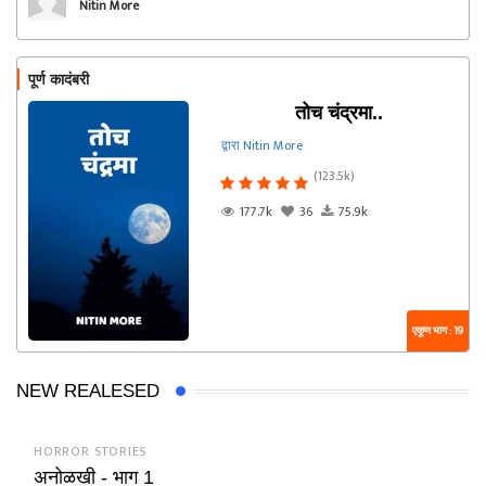
Nitin More
पूर्ण कादंबरी
तोच चंद्रमा..
द्वारा Nitin More
(123.5k)
177.7k
36
75.9k
एकूण भाग : 19
NEW REALESED
HORROR STORIES
अनोळखी - भाग 1