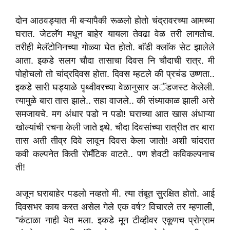
दोन आठवड्यात मी बऱ्यापैकी रूळलो होतो चंद्रावरच्या आमच्या
घरात. जेटलॅग मधून बाहेर यायला तेवढा वेळ तरी लागतोच.
तरीही मेलॅटोनिनच्या गोळ्या घेत होतो. बाॅडी क्लाॅक सेट झालेले
आता. इकडे सलग चौदा तासाचा दिवस नि चौदाची रात्र. मी
पोहोचलो तो चांद्रदिवस होता. दिवस म्हटले की प्रचंड उष्णता..
इकडे सारी घड्याळे पृथ्वीवरच्या वेळानुसार अॅडजस्ट केलेली.
त्यामुळे बारा तास झाले.. सहा वाजले.. की संध्याकाळ झाली असे
समजायचे. मग अंधार पडो न पडो! घराच्या आत खास अंधाऱ्या
खोल्यांची रचना केली जाते इथे. चौदा दिवसांच्या रात्रीत तर बारा
तास अती तीव्र दिवे लावून दिवस केला जातो! अशी चांदरात
कवी कल्पनेत किती रोमँटिक वाटते.. पण शेवटी कविकल्पनाच
ती!
अजून घराबाहेर पडलो नव्हतो मी. त्या तंबूत सुरक्षित होतो. आई
दिवसभर काय करत असेल गेले एक वर्ष? विचारले तर म्हणाली,
"कंटाळा नाही येत मला. इकडे मून टीव्हीवर एकूणच प्रोग्राम