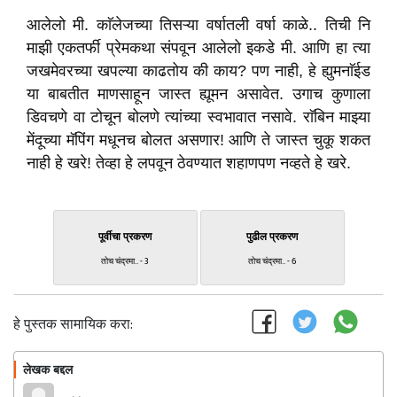
आलेलो मी. काॅलेजच्या तिसऱ्या वर्षातली वर्षा काळे.. तिची नि
माझी एकतर्फी प्रेमकथा संपवून आलेलो इकडे मी. आणि हा त्या
जखमेवरच्या खपल्या काढतोय की काय? पण नाही, हे ह्युमनाॅईड
या बाबतीत माणसाहून जास्त ह्यूमन असावेत. उगाच कुणाला
डिवचणे वा टोचून बोलणे त्यांच्या स्वभावात नसावे. राॅबिन माझ्या
मेंदूच्या मॅपिंग मधूनच बोलत असणार! आणि ते जास्त चुकू शकत
नाही हे खरे! तेव्हा हे लपवून ठेवण्यात शहाणपण नव्हते हे खरे.
पूर्वीचा प्रकरण
पुढील प्रकरण
तोच चंद्रमा.. - 3
तोच चंद्रमा.. - 6
हे पुस्तक सामायिक करा:
लेखक बद्दल
फॉलो करा