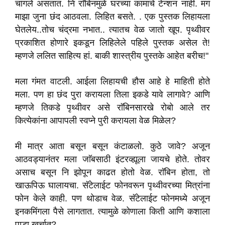
चांगले असतात. नि राॅबिनमुळे घरच्या कामाचे टेन्शन नाही. मग
माझा जुना छंद आठवला. लिहित बसते. . एक पुस्तक लिहायला
घेतलेय..तोच चंद्रमा नभात.. त्यातच वेळ जातो खूप. पृथ्वीवर
प्रकाशित होणारे इकडून लिहिलेले पहिले पुस्तक असेल ते!
म्हणजे ललित साहित्य हां. बाकी शास्त्रीय पुस्तके आहेत बरीच!"
मला गंमत वाटली. आईला लिहायची हौस आहे हे माहिती होते
मला. पण हा छंद पुरा करायला तिला इकडे यावे लागावे? आणि
म्हणजे तिकडे पृथ्वीवर असे राॅबिनसारखे रोबो आले तर
कित्येकांना आपापली स्वप्ने पुरी करायला वेळ मिळेल?
मी मात्र आता बसून बसून कंटाळलो. कुठे जावे? अजून
आठवड्यानंतर मला जाॅबसाठी इंटरव्ह्यूला जायचे होते. तोवर
असाच बसून नि झोपून काढत होतो वेळ. राॅबिन होता, तो
खाऊपिऊ घालायचा. सॅटेलाईट फोनवरून पृथ्वीवरच्या मित्रांना
फोन केले काही. पण थोडाच वेळ. सॅटेलाईट फोनमध्ये अजून
इनकमिंगला पैसे लागतात. त्यामुळे कोणाला किती आणि कशाला
पाडा खर्चात?