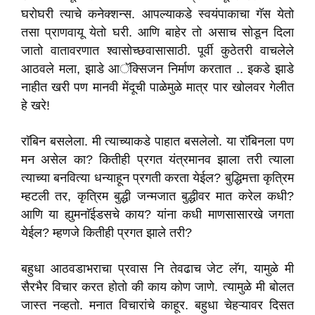
घरोघरी त्याचे कनेक्शन्स. आपल्याकडे स्वयंपाकाचा गॅस येतो
तसा प्राणवायू येतो घरी. आणि बाहेर तो असाच सोडून दिला
जातो वातावरणात श्वासोच्छवासासाठी. पूर्वी कुठेतरी वाचलेले
आठवले मला, झाडे आॅक्सिजन निर्माण करतात .. इकडे झाडे
नाहीत खरी पण मानवी मेंदूची पाळेमुळे मात्र पार खोलवर गेलीत
हे खरे!
राॅबिन बसलेला. मी त्याच्याकडे पाहात बसलेलो. या राॅबिनला पण
मन असेल का? कितीही प्रगत यंत्रमानव झाला तरी त्याला
त्याच्या बनवित्या धन्याहून प्रगती करता येईल? बुद्धिमत्ता कृत्रिम
म्हटली तर, कृत्रिम बुद्धी जन्मजात बुद्धीवर मात करेल कधी?
आणि या ह्युमनाॅईडसचे काय? यांना कधी माणसासारखे जगता
येईल? म्हणजे कितीही प्रगत झाले तरी?
बहुधा आठवडाभराचा प्रवास नि तेवढाच जेट लॅग, यामुळे मी
सैरभैर विचार करत होतो की काय कोण जाणे. त्यामुळे मी बोलत
जास्त नव्हतो. मनात विचारांचे काहूर. बहुधा चेहऱ्यावर दिसत