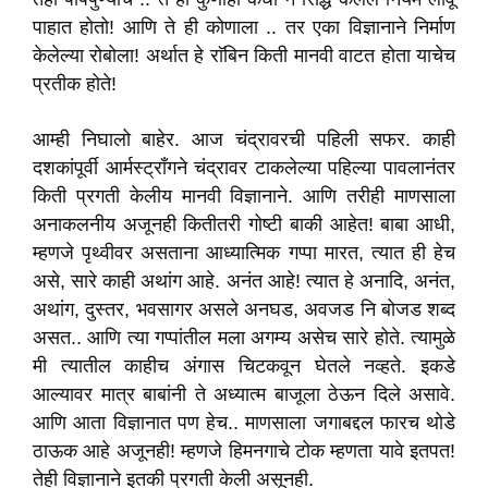
पाहात होतो! आणि ते ही कोणाला .. तर एका विज्ञानाने निर्माण
केलेल्या रोबोला! अर्थात हे राॅबिन किती मानवी वाटत होता याचेच
प्रतीक होते!
आम्ही निघालो बाहेर. आज चंद्रावरची पहिली सफर. काही
दशकांपूर्वी आर्मस्ट्राँगने चंद्रावर टाकलेल्या पहिल्या पावलानंतर
किती प्रगती केलीय मानवी विज्ञानाने. आणि तरीही माणसाला
अनाकलनीय अजूनही कितीतरी गोष्टी बाकी आहेत! बाबा आधी,
म्हणजे पृथ्वीवर असताना आध्यात्मिक गप्पा मारत, त्यात ही हेच
असे, सारे काही अथांग आहे. अनंत आहे! त्यात हे अनादि, अनंत,
अथांग, दुस्तर, भवसागर असले अनघड, अवजड नि बोजड शब्द
असत.. आणि त्या गप्पांतील मला अगम्य असेच सारे होते. त्यामुळे
मी त्यातील काहीच अंगास चिटकवून घेतले नव्हते. इकडे
आल्यावर मात्र बाबांनी ते अध्यात्म बाजूला ठेऊन दिले असावे.
आणि आता विज्ञानात पण हेच.. माणसाला जगाबद्दल फारच थोडे
ठाऊक आहे अजूनही! म्हणजे हिमनगाचे टोक म्हणता यावे इतपत!
तेही विज्ञानाने इतकी प्रगती केली असूनही.