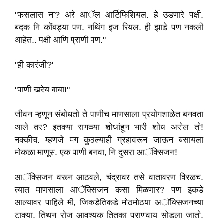
"फसलास ना? अरे आॅल आर्टिफिशियल. हे उडणारे पक्षी,
बदक नि कोंबड्या पण. नथिंग इज रियल. ही झाडे पण नकली
आहेत.. पक्षी आणि प्राणी पण."
"ही कारंजी?"
"पाणी खरेय बाबा!"
जीवन म्हणून संबोधतो ते पाणीच माणसाला प्रयोगशाळेत बनवता
आले तर? इतक्या सगळ्या शोधांहून भारी शोध असेल तो!
नक्कीच. म्हणजे मग कुठल्याही ग्रहावरून जाऊन बसायला
मोकळा माणूस. एक पाणी बनवा, नि दुसरा आॅक्सिजन!
आॅक्सिजन वरून आठवले, चंद्रावर तसे वातावरण विरळच.
त्यात माणसाला आॅक्सिजन कसा मिळणार? पण इकडे
आल्यावर पाहिले मी, जिकडेतिकडे मोठमोठया अाॅक्सिजनच्या
टाक्या. तिथून रोज आवश्यक तितका प्राणवायू सोडला जातो.