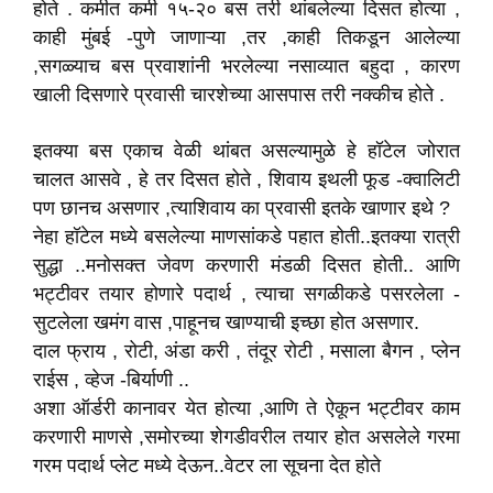
होते . कमीत कमी १५-२० बस तरी थांबलेल्या दिसत होत्या ,
काही मुंबई -पुणे जाणाऱ्या ,तर ,काही तिकडून आलेल्या
,सगळ्याच बस प्रवाशांनी भरलेल्या नसाव्यात बहुदा , कारण
खाली दिसणारे प्रवासी चारशेच्या आसपास तरी नक्कीच होते .
इतक्या बस एकाच वेळी थांबत असल्यामुळे हे हॉटेल जोरात
चालत आसवे , हे तर दिसत होते , शिवाय इथली फूड -क्वालिटी
पण छानच असणार ,त्याशिवाय का प्रवासी इतके खाणार इथे ?
नेहा हॉटेल मध्ये बसलेल्या माणसांकडे पहात होती..इतक्या रात्री
सुद्धा ..मनोसक्त जेवण करणारी मंडळी दिसत होती.. आणि
भट्टीवर तयार होणारे पदार्थ , त्याचा सगळीकडे पसरलेला -
सुटलेला खमंग वास ,पाहूनच खाण्याची इच्छा होत असणार.
दाल फ्राय , रोटी, अंडा करी , तंदूर रोटी , मसाला बैगन , प्लेन
राईस , व्हेज -बिर्याणी ..
अशा ऑर्डरी कानावर येत होत्या ,आणि ते ऐकून भट्टीवर काम
करणारी माणसे ,समोरच्या शेगडीवरील तयार होत असलेले गरमा
गरम पदार्थ प्लेट मध्ये देऊन..वेटर ला सूचना देत होते