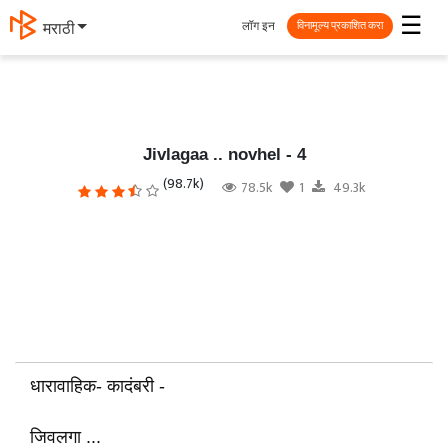
☰
लॉग इन
मराठी
विनामूल्य प्रकाशित करा
Jivlagaa .. novhel - 4
(98.7k)
78.5k
1
49.3k
धारावाहिक- कादंबरी -
जिवलगा ...