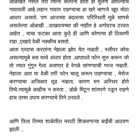
ओळखत नसले तरी त्यांना कल्पना होती ही मुलगी आपल्याच
गावातली आहे.लहान गावात राहण्याचा हा खरे म्हणजे खूप मोठा
आधार असतो. पण आजच्या बदलत्या परिस्थिती मुळे माणसे
असलेल्या ओळखी ..दाखवायच्या की नाहीत हे अगोदरच ठरवत
आहेत , याचा फटका आता कुठे ही आणि कोणत्या ही ठिकाणी
राहा ,एखादे वेळी नक्कीच बसतो.
आता प्रवास करतांना नेहाला झोप येत नव्हती , स्लीपर कोच
असल्यामुळे बस मध्ये अंधार होता .आपापले फोन सुरु करून जो
तो त्यात गुंगून गेला असणार हे वेगळे सांगण्याची गरज नव्हती.
नेहाला आत या वेळी तरी फोन चालू करून पाहण्याचा , मेसेज
करण्याचा अजिबात मूड नव्हता, कारण मन अस्थिर होते
तिचे.त्यामुळे काहीच न करता , डोळे मिटून शांतपणे पडून राहणे
हाच उत्तम उपाय करण्याचे तिने ठरवले .
आणि तिला तिच्या शाळेतील मराठी शिकवणाऱ्या बाईंची आठवण
झाली ..