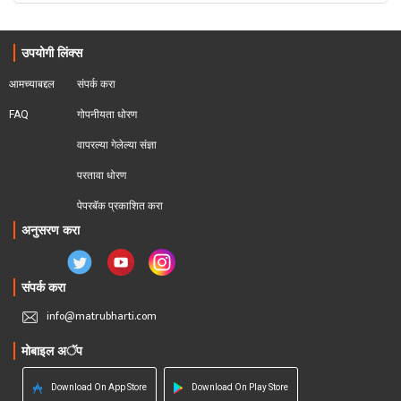
उपयोगी लिंक्स
आमच्याबद्दल
संपर्क करा
FAQ
गोपनीयता धोरण
वापरल्या गेलेल्या संज्ञा
परतावा धोरण 
पेपरबॅक प्रकाशित करा
अनुसरण करा
संपर्क करा
info@matrubharti.com
मोबाइल अॅप
Download On App Store
Download On Play Store