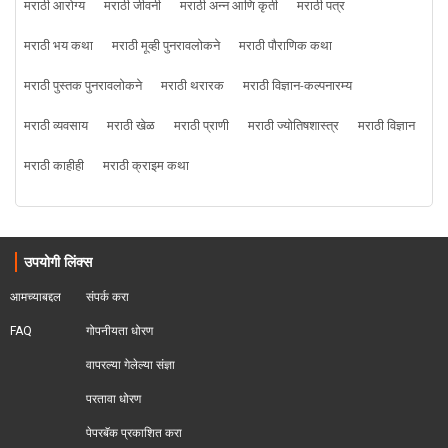
मराठी आरोग्य
मराठी जीवनी
मराठी अन्न आणि कृती
मराठी पत्र
मराठी भय कथा
मराठी मूव्ही पुनरावलोकने
मराठी पौराणिक कथा
मराठी पुस्तक पुनरावलोकने
मराठी थरारक
मराठी विज्ञान-कल्पनारम्य
मराठी व्यवसाय
मराठी खेळ
मराठी प्राणी
मराठी ज्योतिषशास्त्र
मराठी विज्ञान
मराठी काहीही
मराठी क्राइम कथा
उपयोगी लिंक्स
आमच्याबद्दल
संपर्क करा
FAQ
गोपनीयता धोरण
वापरल्या गेलेल्या संज्ञा
परतावा धोरण 
पेपरबॅक प्रकाशित करा