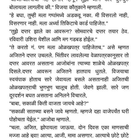
बोलायला लागलीय की." विजया कौतुकाने म्हणाली.
"हे बघा, तुम्ही मला गप्पांमध्ये अडकवू नका. मी विसरलो नाही,
विसरणार नाही. मला अर्ध्या तिकिटाचे कार्ड पाहिजेत."
"तुझे दप्तर झाले का आवरून? सोमवारचे दप्तर तयार ठेव.
रविवारी उशिरा येशील आणि मग गडबड होईल."
"ते करतो गं. पण मला ओळखपत्र पाहिजेतच." असे म्हणत
अजितने दप्तर उचलले. भिंतीवर लावलेल्या वेळापत्रकानुसार तो
दप्तर आवरत असताना आजोबांना त्याच्या शाळेचे ओळखपत्र
दिसले.दप्तर आवरून अजितने हातपाय धुतले. विजयाचा
स्वयंपाक होताच सारे जेवायला बसले असतानाही अजितची
ओळखपत्राची भुणभुण चालूच होती. जेवणे झाली. सारे जण
दूरदर्शन बघत असताना अनिलने विचारले,
"बाबा, सकाळी किती वाजता जायचे आहे?"
"सकाळी सातच्या बसने जावे म्हणतो. म्हणजे दहा वाजेपर्यंत घरी
पोहोचता येईल." आजोबा म्हणाले.
"चला. अजित, झोपायला जाऊया. दोन दिवस एका माणसाची
मज्जा आहे बुवा! आत्या, आजी, मामा असणार. आत्याचे छोटे छोटे