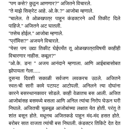
"पण कसे? कुठून आणणार?" अजितने विचारले.
"ते माझे सिक्रेट आहे. ओ.के.?" आजोबा म्हणाले.
"चालेल. ते ओळखपत्र पाहून कंडक्टरने अर्धे तिकीट दिले
पाहिजे." अजितने अट घातली.
"तसेच होईल." आजोबा म्हणाले.
"प्रॉमिस?" अजयने विचारले.
"येस! पण उद्या तिकीट घेईपर्यंत तू ओळखपत्राविषयी काहीही
विचारणार नाहीस. कबूल?"
"ओ.के. डन! " अजय आनंदाने म्हणाला. आणि आईबाबासोबत
झोपायला गेला.....
दुसऱ्या दिवशी सकाळी सर्वजण लवकरच उठले. अजितने
स्वतःची सारी कामे पटापट आटोपली. अनिलने त्या दोघांना
कारने बसस्थानकावर सोडले. काही वेळातच बस आली. अजित
आजोबांसह बसमध्ये बसला आणि अनिल त्यांचा निरोप घेऊन घरी
निघाले. अजितची चुळबूळ आजोबांच्या लक्षात येत होती. परंतु ते
शांत बसून होते. मधूनच अजितकडे पाहून मंद-मंद हसत होते.
बरोबर सात वाजता त्यांची बस निघाली. कंडक्टर तिकिटे देत देत