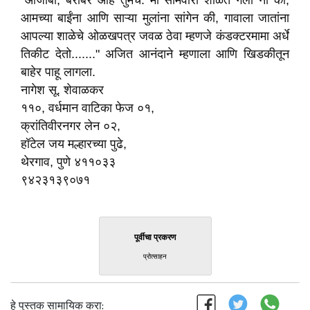
"आजोबा, बरोबर आहे तुमचे. मी सोमवारी शाळेत गेलो ना की,
आमच्या बाईंना आणि साऱ्या मुलांना सांगेन की, गावाला जातांना
आपल्या शाळेचे ओळखपत्र जवळ ठेवा म्हणजे कंडक्टरमामा अर्धे
तिकीट देतो......." अजित आनंदाने म्हणाला आणि खिडकीतून
बाहेर पाहू लागला.
नागेश सू. शेवाळकर
११०, वर्धमान वाटिका फेज ०१,
क्रांतिवीरनगर लेन ०२,
हॉटेल जय मल्हारच्या पुढे,
थेरगाव, पुणे
४११०३३
९४२३१३९०७१
पूर्वीचा प्रकरण
प्रोत्साहन
हे पुस्तक सामायिक करा: