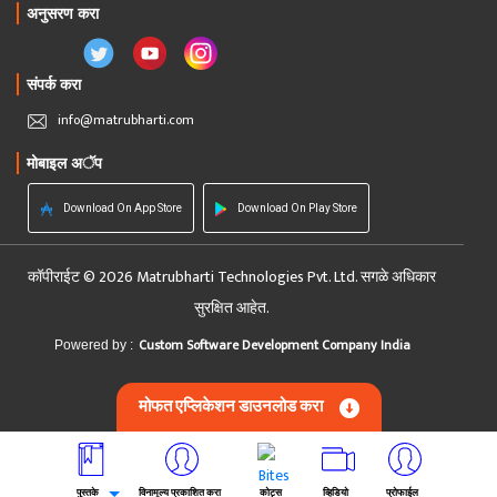
अनुसरण करा
संपर्क करा
info@matrubharti.com
मोबाइल अॅप
Download On App Store
Download On Play Store
कॉपीराईट © 2026 Matrubharti Technologies Pvt. Ltd. सगळे अधिकार
सुरक्षित आहेत.
Custom Software Development Company India
Powered by :
मोफत एप्लिकेशन डाउनलोड करा
पुस्तके
विनामूल्य प्रकाशित करा
कोट्स
व्हिडियो
प्रोफाईल