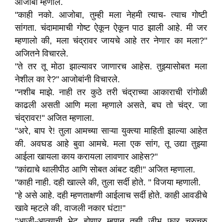
आजोबा म्हणाले.
"काही नको. आजोबा, तुम्ही मला नेहमी त्याच- त्याच गोष्टी
सांगता. चंदामामाची गोष्ट ऐकून ऐकून पाठ झाली आहे. मी जर
म्हणालो की, मला चंद्रावर जायचे आहे तर नेणार का मला?"
अजितने विचारले.
"ते तर तू मोठा झाल्यावर जाणारच आहेस. तुझ्यासोबत मला
नेशील का रे?" आजोबांनी विचारले.
"नशीब माझे. नाही तर कुठे तरी चंद्राच्या आकाराची रांगोळी
काढली असती आणि मला म्हणाले असते, बघ तो चंद्र. जा
चंद्रावर!" अजित म्हणाला.
"अरे, बाप रे! तुला आमच्या साऱ्या युक्त्या माहिती झाल्या आहेत
की. अवघड आहे बुवा आमचे. मला एक सांग, तू उद्या तुझ्या
आईला खायला काय करायला लावणार आहेस?"
"कांद्याचे थालीपीठ आणि सोबत आंबट दही!" अजित म्हणाला.
"काही नाही. दही खाल्ले की, तुला सर्दी होते. " विजया म्हणाली.
"हे असे आहे. दही म्हणताक्षणी आईलाच सर्दी होते. काही आवडीचे
खावे म्हटले की, वाजली नकार घंटा!"
"आजी-आत्याची भेट होणार म्हणून तुझी जीभ फार चुरुचुरु