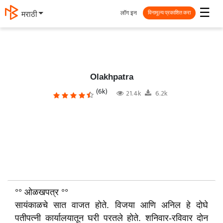
☰
लॉग इन
मराठी
विनामूल्य प्रकाशित करा
Olakhpatra
(6k)
21.4k
6.2k
°° ओळखपत्र °°
सायंकाळचे सात वाजत होते. विजया आणि अनिल हे दोघे
पतीपत्नी कार्यालयातून घरी परतले होते. शनिवार-रविवार दोन