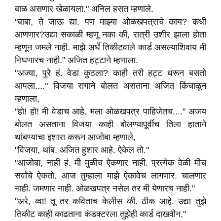
बाळ असणार खेळायला." अनिल हसत म्हणाले.
"बाबा, ते जाऊ द्या. पण माझ्या ओळखपत्राचे काय? कधी
आणणार?उद्या सकाळी म्हणू नका की, रात्री उशीर झाला होता
म्हणून जमले नाही. माझे अर्धे तिकीटवाले कार्ड असल्याशिवाय मी
निघणारच नाही." अजित हट्टाने म्हणाला.
"अज्या, पुरे हं. वेडा कुठला? काही तरी हट्ट धरून बसतो
आपला...." विजया रागाने बोलत असताना अजित किंचाळून
म्हणाला,
"हो! हो! मी वेडाच आहे. मला ओळखपत्र पाहिजेतच...." अजय
बोलत असताना विजया काही बोलण्यापूर्वीच तिला हाताने
थांबण्याचा इशारा करून आजोबा म्हणाले,
"विजया, थांब. अजित हुशार आहे. ऐकेल तो."
"आजोबा, नाही हं. मी मुळीच ऐकणार नाही. प्रत्येक वेळी मीच
सर्वांचे ऐकतो. आज तुम्हाला माझे ऐकावेच लागणार. चालणार
नाही. जमणार नाही. ओळखपत्र नसेल तर मी येणारच नाही."
"अरे, व्वा! तू तर कविताच केलीस की. ठीक आहे. उद्या तुझे
तिकीट काही काढताना कंडक्टरला तुझेही कार्ड दाखवीन."