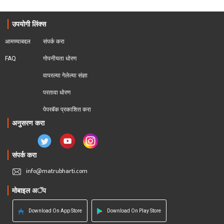
उपयोगी लिंक्स
आमच्याबद्दल
संपर्क करा
FAQ
गोपनीयता धोरण
वापरल्या गेलेल्या संज्ञा
परतावा धोरण 
पेपरबॅक प्रकाशित करा
अनुसरण करा
संपर्क करा
info@matrubharti.com
मोबाइल अॅप
Download On App Store
Download On Play Store