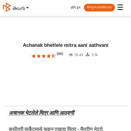
☰
लॉग इन
తెలుగు
विनामूल्य प्रकाशित करा
Achanak bhetlele mitra aani aathvani
(6k)
19.4k
5.1k
अचानक भेटलेले मित्र आणि आठवणी
कधीतरी मार्केटमध्ये चुकून एखादा मित्र - मैत्रीण भेटते.