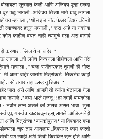
दा बोलायला सुरुवात केली आणि अजिंक्य पून्हा एकदा
 दूर पळू लागली ..अजिंक्य तिच्या मागे धावू लागला
पोहोचत म्हणाला , " धीस इज नॉट फेअर डिअर ..किती
 त्याच्यावर हसून म्हणाली , " कस आहे ना नवरोबा
र कोण काहीच बघत नाही त्यामुळे मला अस वागावं
ही करणार ...प्लिज ये ना बाहेर .."
 येऊ लागला ..तो लगेच किचनला पोहोचला आणि गॅस
रेमाने म्हणाला , " चला राणीसरकार तुमची ही गोष्ट
ही ..मी आता बाहेर जातोय मित्रांकडे ..तिकडेच काही
त सो तयार राहा ..लव्ह यु डिअर .."
ा बाहेर जात असे आणि आजही तो त्यांना भेटायला गेला
हताच म्हणाले , " बघा आले मजनू !! हा काही बायकोला
नवीन - नवीन लग्न असलं की असच असत भावा ..तुला
े सर्व एकूण सर्वच खळखळून हसू लागले ..अजिंक्यनेही
 आणि मित्रांच्या " बायकोपुराण " या विषयावर गप्पा
 पण डोक्याला खूप ताप आणलाय ..दिवसभर काम करतो
्शाची पण त्याही क्षणी तिची किरकिर सुरू होते आणि