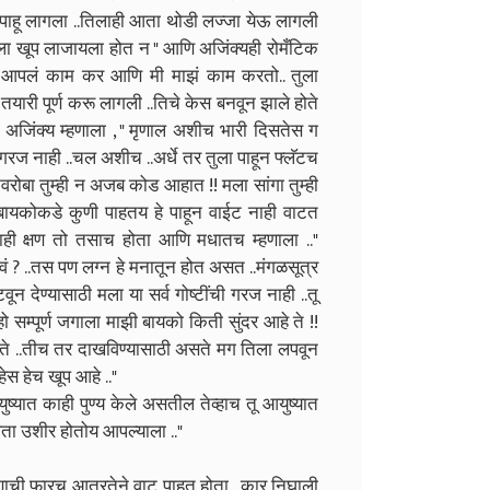
ाहू लागला ..तिलाही आता थोडी लज्जा येऊ लागली
मला खूप लाजायला होत न " आणि अजिंक्यही रोमँटिक
तू आपलं काम कर आणि मी माझं काम करतो.. तुला
तयारी पूर्ण करू लागली ..तिचे केस बनवून झाले होते
जिंक्य म्हणाला , " मृणाल अशीच भारी दिसतेस ग
गरज नाही ..चल अशीच ..अर्धे तर तुला पाहून फ्लॅटच
नवरोबा तुम्ही न अजब कोड आहात !! मला सांगा तुम्ही
ा बायकोकडे कुणी पाहतय हे पाहून वाईट नाही वाटत
.काही क्षण तो तसाच होता आणि मधातच म्हणाला .."
ं ? ..तस पण लग्न हे मनातून होत असत ..मंगळसूत्र
न देण्यासाठी मला या सर्व गोष्टींची गरज नाही ..तू
ो सम्पूर्ण जगाला माझी बायको किती सुंदर आहे ते !!
ते ..तीच तर दाखविण्यासाठी असते मग तिला लपवून
ेस हेच खूप आहे .."
ुष्यात काही पुण्य केले असतील तेव्हाच तू आयुष्यात
आता उशीर होतोय आपल्याला .."
क्षणाची फारच आतुरतेने वाट पाहत होता ..कार निघाली