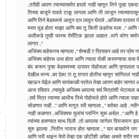
..तरीही आपण त्याच्यासमोर हरलो नाही म्हणून तिने पून्हा एक
तिच्या बाजूने पावले टाकू लागला आणि ती लाजून त्याच्यापासून
आणि तिने बेडरूमचे आतून दार लावून घेतले ..अजिंक्य दारावर 
मस्त मूड होता माझा आणि बघ तू किती छडतेस मला .." आणि ती
अलीकडे तुम्ही फारच रोमँटिक झाला आहात ..मागे कोण समो
लागत .."
अजिंक्य बाहेरूनच म्हणाला , " शेम्बडी !! प्रियकर आहे तर प्रेम ना
अजिंक्य बाहेरच उभा होता आणि त्याला पोळी करपण्याचा वास
बंद करून पुन्हा बेडरूमच्या दारावर पोहोचला आणि मृणालला प्
देखील मान्य ..बर ऐका !!! तू रागात होतीस म्हणून सांगितलं ना
खाऊन घेईल आणि सायंकाळी परतेल तेव्हा आपण बाहेर जाणार आहो
आज रविवार ..त्यामुळे अजिंक्य आपल्या सर्व मित्रांशी भेटायल
..सर्व मित्र त्याच्या आधीच तिथे पोहोचले होते आणि त्याला पा
सोडणार नाही .." आणि मागून रवी म्हणाला , " बरोबर आहे ..
नाही कळणार ..अजिंक्यच मुलांचं प्लांनिंग सुरू असेल .." आणि ह
त्यांच्या हसण्यात साथ दिली ..तो आपल्या जागेवर विराजमान झाला
सुरु झाल्या ..नितीन नाराज होत म्हणाला , " यार बायकोने
आणि घरी थकून येतो तेव्हा एक छोटीशी अपेक्षा असते शरीर स्पर