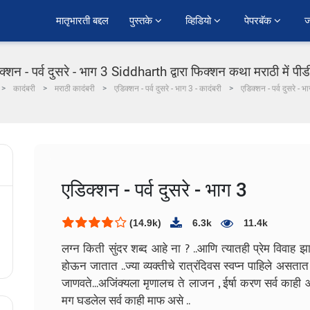
﻿मातृभारती बद्दल
पुस्तके 
व्हिडियो 
पेपरबॅक 
ज
क्शन - पर्व दुसरे - भाग 3 Siddharth द्वारा फिक्शन कथा मराठी में पी
कादंबरी
मराठी कादंबरी
एडिक्शन - पर्व दुसरे - भाग 3 - कादंबरी
एडिक्शन - पर्व दुसरे - भ
एडिक्शन - पर्व दुसरे - भाग 3
(14.9k)
6.3k
11.4k
लग्न किती सुंदर शब्द आहे ना ? ..आणि त्यातही प्रेम विवाह
होऊन जातात ..ज्या व्यक्तीचे रात्रंदिवस स्वप्न पाहिले असता
जाणवते...अजिंक्यला मृणालच ते लाजन , ईर्षा करण सर्व काह
मग घडलेल सर्व काही माफ असे ..