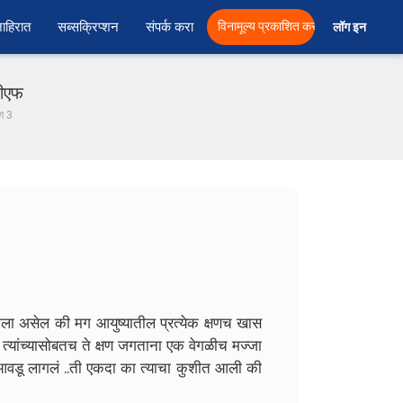
ाहिरात
सब्सक्रिप्शन
संपर्क करा
विनामूल्य प्रकाशित करा
लॉग इन  
डीएफ
ाग 3
 झाला असेल की मग आयुष्यातील प्रत्येक क्षणच खास
त त्यांच्यासोबतच ते क्षण जगताना एक वेगळीच मज्जा
ी आवडू लागलं ..ती एकदा का त्याचा कुशीत आली की