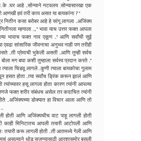
च. के .घर आहे ..सोन्याने नटवलय .सोन्यासारखा एक
रानो आणखी हवं तरी काय असत या बायकांना ? "
त्र नितीन कसा बरोबर आहे हे सांगू लागला ..अजिंक्य
ितीनला म्हणाला .., " भावा याच उत्तर फक्त आपला
 भावाच फक्त नाव एकूण .." आणि सर्वांची सुई
मच्या एवढा सांसारिक जीवनाचा अनुभव नाही पण तरीही
नसते ..ती प्रेमाची भुकेली असती ..आणि तुम्ही सर्वच
 बोला मग बघा कशी तुम्हाला सर्वस्व प्रदान करते ."
 त्याला चिडवू लागले ..कुणी त्याला बायकोचा गुलाम
ून हसत होता ..त्या सर्वांच ड्रिंक करून झालं आणि
ो त्यांच्यावर हसू लागला होता कारण त्यांनी आपल्या
म्हणजे फक्त शरीर संबंधच असेल तर कदाचित त्यांनी
 होते ..अजिंक्यच्या डोक्यात हा विचार आला आणि तो
..
दिली होती आणि अजिंक्यचीच वाट पाहू लागली होती
 अगदी काही मिनिटातच आपली तयारी आटोपली आणि
तः तयारी करू लागली होती ..ती आतमध्ये गेली आणि
ायचं असल्याने थोड सजण्यासाठी आरशासमोर बसली