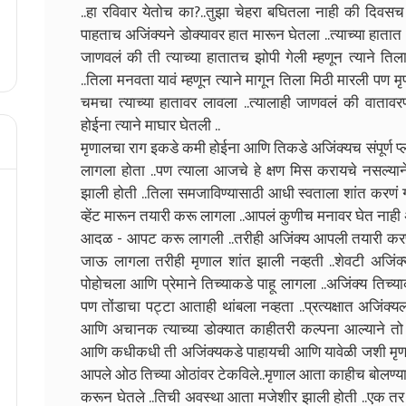
..हा रविवार येतोच का?..तुझा चेहरा बघितला नाही की दिवसच 
पाहताच अजिंक्यने डोक्यावर हात मारून घेतला ..त्याच्या हातात आत
जाणवलं की ती त्याच्या हातातच झोपी गेली म्हणून त्याने 
..तिला मनवता यावं म्हणून त्याने मागून तिला मिठी मारली प
चमचा त्याच्या हातावर लावला ..त्यालाही जाणवलं की वाताव
होईना त्याने माघार घेतली ..
मृणालचा राग इकडे कमी होईना आणि तिकडे अजिंक्यच संपूर्ण प्ल
लागला होता ..पण त्याला आजचे हे क्षण मिस करायचे नसल्याने 
झाली होती ..तिला समजाविण्यासाठी आधी स्वताला शांत करणं गरज
व्हेंट मारून तयारी करू लागला ..आपलं कुणीच मनावर घेत नाही
आदळ - आपट करू लागली ..तरीही अजिंक्य आपली तयारी करण्या
जाऊ लागला तरीही मृणाल शांत झाली नव्हती ..शेवटी अजि
पोहोचला आणि प्रेमाने तिच्याकडे पाहू लागला ..अजिंक्य तिच्य
पण तोंडाचा पट्टा आताही थांबला नव्हता ..प्रत्यक्षात अजिं
आणि अचानक त्याच्या डोक्यात काहीतरी कल्पना आल्याने तो
आणि कधीकधी ती अजिंक्यकडे पाहायची आणि यावेळी जशी मृणाल
आपले ओठ तिच्या ओठांवर टेकविले..मृणाल आता काहीच बोलण्याच्या
करून घेतले ..तिची अवस्था आता मजेशीर झाली होती ..एक तर