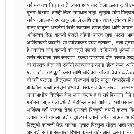
सर्व मज्जाच निघून जाते ..काय हवंय यार तिला ..छान टू बी.ए
मुलगा दिलाय ..तरीही तिला समाधान नाही ..तुम्हीच सांगा मित्
सर्वच ग्लासमध्ये रम टाकू लागले आणि त्या नशेत प्रत्येकच मि
मात्र बाजूला असलेली केळी खाण्यात व्यस्त होता आणि अमोल न
अजिंक्यच देऊ शकतो शेवटी वहिनी फारच खुश असते आपल्या
अजिंक्यकडे वळाली ..तो त्यांच्याकडे बघत म्हणाला , " मला तु
हे नक्कीच सांगू शकतो की स्त्री पैशाची , दागिन्यांची भुकेली 
शरीर संबंधाला प्रेम समजता ..एकदा तिच्याशी दोन प्रेमाचे शब्द
तो बोलतच होता की सर्वांनी त्याच्याकडे काना डोळा केला आणि
म्हणत होता तर कुणी काय आणि अजिंक्य त्यांच्या विचाराकडे बघ
तो घरी परतला ..मित्राच्या बोलण्याचं वाईट वाटून घेण्याऐवजी त
बायकोला कधी समजून घेण्याचा प्रयत्नच केला नव्हता ..लग्न 
लग्नाआधीच कित्येक वेळा लग्न केलंय हे ते सर्व विसरून गेले
मनोमन हसू लागला ..शेवटी मेहफिल संपली आणि तो घरी परतला .
अजिंक्य घरी परतला तेव्हा मृणालने पिल्लुची तयारी करून 
..त्याला घरी यायला उशीर झाल्याने त्याने लगेच जाऊन
पिल्लुची काळजी घेऊ लागला ..मृणाल पिल्लुला सोडून आता स्व
आकाशी रंगाचा सलवार परिधान करून बाहेर आली ..लगेच निघ