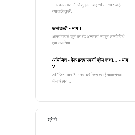
नमस्कार आता मी जे तुम्हाला कहाणी सांगणार आहे
त्यासाठी तुम्ही...
अनोळखी - भाग 1
आमचं गावचं जुनं घर बंद असायचं, म्हणून आम्ही तिथे
एक स्थानिक...
अभिजित - ऐक हृदय स्पर्शी प्रेम कथा... - भाग
2
️अभिजित ️ भाग 2मागच्या वर्षी जस त्या ईनामदरांच्या
भीमाचे हात...
श्रेणी