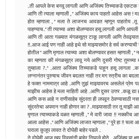
..ती आपले केस बनवू लागली आणि अजिंक्य तिच्याकडे एकटक प
आणि ती त्याला म्हणाली , " अजिंक्य काय पाहतो आहेस अस ! 
होत म्हणाला , " मला ते लाजनच आवडत म्हणून पाहतोय ..
पाहण्याच.." ती त्याच्या अशा बोलण्यावर हसू लागली आणि आपली 
आणि ती आता गळ्यात मंगळसूत्र टाकू लागली आणि तेवढ्यात अ
!!..आज आई पण नाही आहे इथे सो माझ्यासमोर हे सर्व करण्याची 
होतील " आणि मृणाल त्याच्या अशा बोलण्यावर हसत म्हणाली , " 
का म्हणता की मंगळसूत्र लावू नये आणि दुसरी गोष्ट तुमच्य
तुम्हाला ?.." ..आता अजिंक्य तिच्याकडे पाहून हसू लागला .
लग्नानंतर पुरुषाच जीवन बदलत नाही तर मग स्त्रीच का बदलाव
हे फक्त नाममात्र आहे ..आणि तुझं माझ्यावरच असलेलं प्रेम पटवू
माझीच आहेस हे मला माहिती आहे ..आणि दुसर उत्तर ..कळू द्या ह
आणि कस आहे न राणीसाहेब सुंदरता ही लपवून ठेवण्यासाठी नस
सुंदरतेचा अपमान नाही होणार का ? ..माझ्यासाठी तर तू माझी आह
मृणाल त्याच्याकडे वळत म्हणाली , " मे वारी जावा !! नक्कीच आय
आला आहेस .." आणि अजिंक्य लाजत म्हणाला , " पुरे हा !! चला 
घराला कुलूप लावत ते दोघेही बाहेर पडले ..
ते दोघेही आज खूप दिवसांनी बाहेर निघाले होते ...अजिंक्य या 