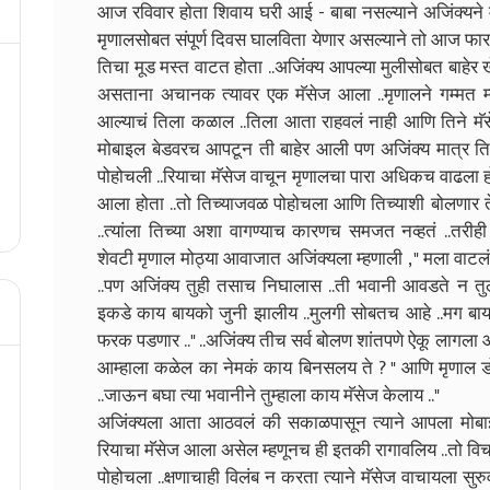
आज रविवार होता शिवाय घरी आई - बाबा नसल्याने अजिंक्यने मृ
मृणालसोबत संपूर्ण दिवस घालविता येणार असल्याने तो आज फारच
तिचा मूड मस्त वाटत होता ..अजिंक्य आपल्या मुलीसोबत बाहेर
असताना अचानक त्यावर एक मॅसेज आला ..मृणालने गम्मत म्
आल्याचं तिला कळाल ..तिला आता राहवलं नाही आणि तिने मॅस
मोबाइल बेडवरच आपटून ती बाहेर आली पण अजिंक्य मात्र ति
पोहोचली ..रियाचा मॅसेज वाचून मृणालचा पारा अधिकच वाढला ह
आला होता ..तो तिच्याजवळ पोहोचला आणि तिच्याशी बोलणार ते
..त्यांला तिच्या अशा वागण्याच कारणच समजत नव्हतं ..तरीह
शेवटी मृणाल मोठ्या आवाजात अजिंक्यला म्हणाली , " मला वाट
..पण अजिंक्य तुही तसाच निघालास ..ती भवानी आवडते न तु
इकडे काय बायको जुनी झालीय ..मुलगी सोबतच आहे ..मग 
फरक पडणार .." ..अजिंक्य तीच सर्व बोलण शांतपणे ऐकू लागला 
आम्हाला कळेल का नेमकं काय बिनसलय ते ? " आणि मृणाल डोळे 
..जाऊन बघा त्या भवानीने तुम्हाला काय मॅसेज केलाय .."
अजिंक्यला आता आठवलं की सकाळपासून त्याने आपला मोबा
रियाचा मॅसेज आला असेल म्हणूनच ही इतकी रागावलिय ..तो विचा
पोहोचला ..क्षणाचाही विलंब न करता त्याने मॅसेज वाचायला सुरुवात