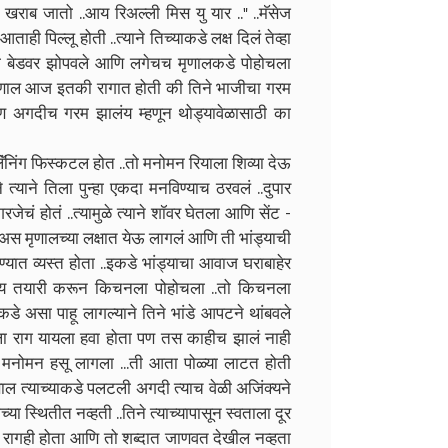
खराब जातो ..आय रिअल्ली मिस यु यार .." ..मॅसेज
ाही पिल्लू होती ..त्याने तिच्याकडे लक्ष दिलं तेव्हा
तिला बेडवर झोपवले आणि लगेचच मृणालकडे पोहोचला
ण मृणाल आज इतकी रागात होती की तिने भाजीचा गरम
रण अगदीच गरम झालंय म्हणून थोड्यावेळासाठी का
ॅंनिंग फिस्कटल होत ..तो मनोमन रियाला शिव्या देऊ
त्याने तिला पुन्हा एकदा मनविण्याच ठरवलं ..दुपार
ेचं होतं ..त्यामुळे त्याने शॉवर घेतला आणि सेंट -
 अस मृणालच्या लक्षात येऊ लागलं आणि ती भांड्याची
त व्यस्त होता ..इकडे भांड्याचा आवाज घराबाहेर
ंक्य तयारी करून किचनला पोहोचला ..तो किचनला
ाकडे असा पाहू लागल्याने तिने भांडे आपटने थांबवले
क्यला राग यायला हवा होता पण तस काहीच झालं नाही
 मनोमन हसू लागला ...ती आता पोळ्या लाटत होती
 त्याच्याकडे पलटली अगदी त्याच वेळी अजिंक्यने
 स्थितीत नव्हती ..तिने त्याच्यापासून स्वताला दूर
 रागही होता आणि तो शब्दात जाणवत देखील नव्हता