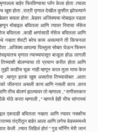
णालला बाहेर फिरविण्याचा प्लॅन केला होता .त्याला
 खुश होता ..रात्री मृणाल देखील कुशीत झोपल्याने
 खेळत बसला होता ..बेडवर अजिंक्यचा मोबाइल पडला
हणून मोबाइल बघितला आणि त्यावर रियाचा मॅसेज
ेज बघितला ..काही क्षणांसाठी मॅसेज बघितला आणि
थे नव्हता शेवटी बरेच काम असल्याने ती किचनला
ोता ..अजिंक्य आपल्या पिल्लुला सोबत घेऊन फिरून
वढ्यातच मृणाल त्याच्यापासून बाजूला होऊ लागली
ी तिच्याशी बोलण्याचा तो प्रयत्न करीत होता आणि
लं तुझी काहीच चूक नाही म्हणून काल तुला माफ केल
ला ..म्हणून इतकं खुश असतोस तिच्यासोबत ..आता
बायको जीवनात असली काय आणि नसली काय ..काय
आणि तीच बोलणं झाल्यावर तो म्हणाला , " राणीसरकार
मोठे करत म्हणाली , " म्हणजे हेही मीच सांगायचं
इल एकदाही बघितला नव्हता आणि त्यावर नक्कीच
राच्या तंद्रीतून बाहेर आला आणि लगेच बेडरूममध्ये
 केली ..त्यात लिहिलं होतं " गुड मॉर्निंग मेरी जानं