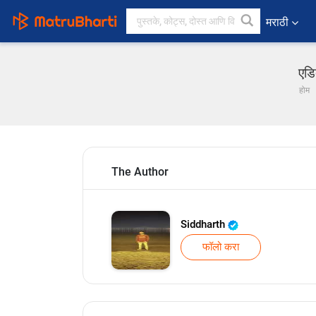
मराठी
एडि
होम
The Author
Siddharth
फॉलो करा