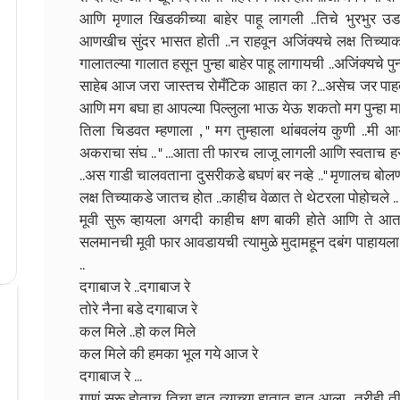
आणि मृणाल खिडकीच्या बाहेर पाहू लागली ..तिचे भुरभुर उड
आणखीच सुंदर भासत होती ..न राहवून अजिंक्यचे लक्ष तिच्याकड
गालातल्या गालात हसून पुन्हा बाहेर पाहू लागायची ..अजिंक्यचे पु
साहेब आज जरा जास्तच रोमँटिक आहात का ?...असेच जर पाहत र
आणि मग बघा हा आपल्या पिल्लुला भाऊ येऊ शकतो मग पुन्हा मा
तिला चिडवत म्हणाला , " मग तुम्हाला थांबवलंय कुणी ..मी
अकराचा संघ .. " ...आता ती फारच लाजू लागली आणि स्वताच हसू
..अस गाडी चालवताना दुसरीकडे बघणं बर नव्हे .." मृणालच बोल
लक्ष तिच्याकडे जातच होत ..काहीच वेळात ते थेटरला पोहोचले ..
मूवी सुरू व्हायला अगदी काहीच क्षण बाकी होते आणि ते आत 
सलमानची मूवी फार आवडायची त्यामुळे मुदामहून दबंग पाहायला
..
दगाबाज रे ..दगाबाज रे
तोरे नैना बडे दगाबाज रे
कल मिले ..हो कल मिले
कल मिले की हमका भूल गये आज रे
दगाबाज रे ...
गाणं सुरू होताच तिचा हात त्याच्या हातात हात आला ..तरीही 