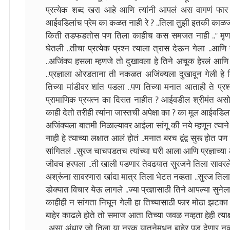
प्रत्येक शब्द खरा आहे आणि त्यांनी आपलं अस वागणं फार
आईवडिलांच प्रेम का कळत नाही रे ? ..तिला तुझी इतकी काळज
किती तडफडतोस पण तिला काहीच कस समजत नाही .." मृणालच्
घेतली ..तीचा प्रत्येक प्रश्न त्याला त्रास देऊन गेला ..आ
..अजिंक्य हसला म्हणजे तो दुखावला हे तिने अचूक हेरलं आणि
..प्रज्ञाला ओरडताना ती नकळत अजिंक्यला दुखावून गेली ह
तिच्या मांडीवर शांत पडला ..पण तिच्या मनात आताही ते प्र
प्रामाणिक प्रयत्न का दिसत नाहीत ? आईवडील श्रीमंत असो की 
काही देतो तरीही त्यांना जास्तची अपेक्षा का ? का मूल आईवड
अजिंक्यला बातमी मिळाल्यावर आईला सांगू की नये म्हणून त्
नाही हे त्याच्या लक्षात आलं होतं ..मनात बरच द्वंद्व सुरू होत
सांगितलं ..सुरज चाचपडतच त्यांच्या घरी आला आणि प्रज्ञाच्य
जीवच हरपला ..ती खाली पडणार तेवढयात सुरजने तिला सावरले 
अश्रूंना सावरणारा खांदा मात्र तिला भेटत नव्हता ..सुरज त
डोक्यात विचार येऊ लागले ..ज्या प्रज्ञासाठी तिने आपल्या सुने
काहीही न सांगता निघून गेली हा तिच्यासाठी फार मोठा झटका ह
बाहेर काढले होते तो समाज आता तिच्या जवळ नव्हता हेही त्याक
..असा अंधार जो तिला या नरक यातनेमधून बाहेर पडू देणार 