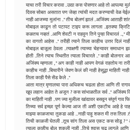
याचा तरी विचार करावा ..उद्या कस पोसणार आहे तो आपल्या मु
दिवस सोबत असतात पण जेव्हा त्यांची मदत करण्याची वेळ येई
नाही आजच्या मुलांना .." तीच बोलणं झालं ..अजिंक्य आताही शां
मोबाइल काढून तो पटापट टाइप करू लागला ..इतक्या क्रिट
कळतच नव्हतं ..आणि शेवटी न राहवुन तिने पुन्हा विचारलं .., "
का वागतो आहेस .." तरीही त्याने तिला काहीच उत्तर दिलं ना
मोबाइल बाजूला ठेवला ..त्याक्षणी त्याच्या चेहऱ्यावर समाधा
होती ..तिने त्याच स्थितीत त्याला विचारले .." काही बोलनार
अजिंक्य म्हणाला , " अग काही नाही आपण वेगळं राहतोय ना तर
काहीच नाही ..बिचारीने जेवण केलं की नाही हेसुद्धा माहिती नाह
तिला काही पैसे सेंड केले .."
आता मात्र मृणालचा पारा अधिकच चढला होता आणि ती रागावत म्ह
खूप लहान आहेत ते अजून ? कस सांभाळतील सर्व .." अजिंक्य कि
का माहिती नाही ..पण ज्या मुलीला खांद्यावर बसवून संपूर्ण गाव फ
तिच्या सर्व इच्छा पूर्ण केल्या आज ती अशी एकटीच आहे हे 
माझ्या काळजाचा तुकडा आहे ...नाही पाहू शकत मी तस तिला .त
तिची काळजी घेतली ..तूच सांग तिला अस एकट कस सोडू ? " अ
त्याला काहीच बोलू शकली नाही ..तिचे श्वास चढू लागले आणि 