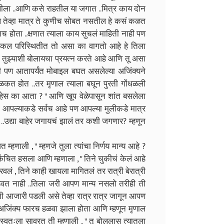
लीला ..आणि कसे राहतील या जगात ..मित्र काय दोन
ल तेव्हा मात्र ते कुणीच सोबत नसतील हे कसं कळत
तच होता ..क्षणात त्याला काय सुचलं माहिती नाही पण
िकल परिस्थितीत तो असा का वागतो आहे हे तिला
 मी तुझ्याशी बोलायचा प्रयत्न करते आहे आणि तू असा
ही पण आतापर्यंत मोबाइल बघत असलेल्या अजिंक्यने
न झळकत होत ..तर मृणाल त्याला बघून पुरती गोंधळली
 आहेस का आता ? " आणि खूप वेळेपासून शांत बसलेला
ी आपल्याकडे सर्वच आहे पण आपल्या मुलीकडे मात्र
ी ..उद्या बाहेर जगायचं झालं तर कशी जगणार? म्हणून
णाली , " म्हणजे तुला त्यांचा निर्णय मान्य आहे ?
ंचित हसला आणि म्हणाला , " तिने चुकीचं केलं आहे
िरवलं , तिने काही खायला मागितलं तर रात्री बेरात्री
पाहवत नाही ..तिला जरी आपण मान्य नसलो तरीही ती
ी आजारी पडली असे तेव्हा रात्र रात्र जागून आपण
जिंक्य फारच हळवा झाला होता आणि म्हणून मृणाल
स्वतःला सावरत ती म्हणाली , " तू बोललास त्यातला