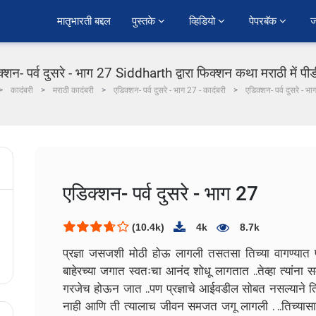
﻿मातृभारती बद्दल
पुस्तके 
व्हिडियो 
पेपरबॅक 
ज
्शन- पर्व दुसरे - भाग 27 Siddharth द्वारा फिक्शन कथा मराठी में प
कादंबरी
मराठी कादंबरी
एडिक्शन- पर्व दुसरे - भाग 27 - कादंबरी
एडिक्शन- पर्व दुसरे - भ
एडिक्शन- पर्व दुसरे - भाग 27
(10.4k)
4k
8.7k
प्रज्ञा जसजशी मोठी होऊ लागली तसतसा तिच्या वागण्यात 
बाहेरच्या जगात स्वतःचा आनंद शोधू लागतात ..तेव्हा त्यांना
गरजेच होऊन जात ..पण प्रज्ञाचे आईवडील सोबत नसल्याने 
नाही आणि ती त्यालाच जीवन समजत जगू लागली . ..तिच्यासाठ