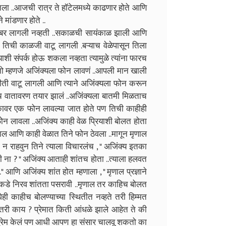
 घेतला ..आजची रात्र ते हॉटेलमध्ये काढणार होते आणि
 मांडणार होते ..
 खबर लागली नव्हती ..सकाळची सायंकाळ झाली आणि
ा तिची काळजी वाटू लागली .बऱ्याच वेळेपासून तिला
याशी संपर्क होऊ शकला नव्हता त्यामुळे त्यांना फारच
ा तो म्हणजे अजिंक्यला फोन लावणं ..आपली मान खाली
ती वाटू लागली आणि त्याने अजिंक्यला फोन करून
ेच वातावरण तयार झालं ..अजिंक्यला बातमी मिळताच
..एकावर एक फोन लावल्या जात होते पण तिची काहीही
 फोन लावला ..अजिंक्य काही वेळ प्रियाशी बोलत होता
 आणि काही वेळात तिने फोन ठेवला ..मागून मृणाल
 न राहवुन तिने त्याला विचारलंच , " अजिंक्य इतका
 ना ? " अजिंक्य आताही शांतच होता ..त्याला हलवत
" आणि अजिंक्य शांत होत म्हणाला , " मृणाल प्रज्ञाने
र्विकडे निरव शांतता पसरावी ..मृणाल तर काहिच बोलत
ही काहीच बोलण्याच्या स्थितीत नव्हते तरी हिम्मत
ं तरी काय ? प्रेमात किती आंधळे झाले आहेत ते की
की प्रेम केलं पण आधी आपण हा संसार चालवू शकतो का