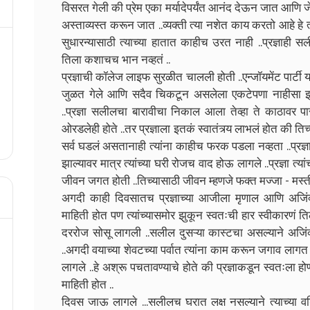
विसरत गेली की प्रेम एका मर्यादेपर्यंत आनंद देऊन जात आणि जेव्
अस्ताव्यस्त करून जात ..व्यक्ती त्या नशेत काय करतो आहे ह
सुधारन्यासाठी त्याच्या हातात काहीच उरत नाही ..प्रज्ञाही सली
तिला कशाचच भान नव्हतं ..
प्रज्ञाची कॉलेज लाइफ सुरळीत चालली होती ..एन्जॉयमेंट पार्टी या
जुळत गेले आणि सदैव चिकटून असलेला एकटेपणा नाहीसा झाला ..
..प्रज्ञा सलीलचा बारावीचा निकाल आला तेव्हा ते काठावर प
ओरडलेही होते ..तर प्रज्ञाला इतकं स्वातंत्र्य लाभलं होत की त
सर्व घडलं असतानाही त्यांना काहीच फरक पडला नव्हता ..प्रज्
झाल्यावर मात्र त्यांच्या घरी रोजच वाद होऊ लागले ..प्रज्ञा त
जीवन जगत होती ..तिच्यासाठी जीवन म्हणजे फक्त मज्जा - मस्ती
अगदी काही दिवसातच प्रज्ञाच्या आजीला मृणाल आणि अजिं
माहिती होत पण त्यांच्यासमोर झुकून स्वतःची हार स्वीकारणं तिला
दररोज सोसू लागली ..सलील दुसऱ्या कास्टचा असल्याने अजिंक्य
..अगदी वयाच्या शेवटच्या पर्वात त्यांना काम करून जगाव ला
लागले ..हे अश्रू पचतावण्याचे होते की प्रज्ञाकडून स्वतःला हो
माहिती होत ..
दिवस जाऊ लागले ...सलीलच घरात लक्ष नसल्याने त्याच्या वड