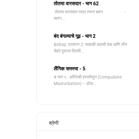
तोतया वारसदार - भाग 62
तोतया वारसदार पात्र रचना बबन -
सारंग...
बंद बंगल्याचे गूढ - भाग 2
&nbsp; प्रकरण 2: सकाळी आठची वेळ आणि तीन
चेहरे दुसऱ्या दिवशी...
लैंगिक समस्या - 5
# भाग ५ : अतिरेकी हस्तमैथुन (Compulsive
Masturbation) – डोपा...
श्रेणी