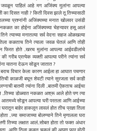
 जवळून पाहिलं आहे मग अजिंक्य मुलांना आपल्या
ी का दिसत नाही ? किती दिवस झाले तू तिच्यासाठी
या प्रश्नांनी अजिंक्यच्या मनात खोलवर उसंडी
णि नकळत का होईना अजिंक्यच्या चेहऱ्यावर हसू आलं
 तिने त्याच्या मनातल्या सर्व वेदना सहज ओळखल्या
े तिला कळताच तिने त्याला जवळ घेतलं आणि तोही
श्न फिरत होते ..खरच मुलांना आपल्या आईवडीलांचे
गरीब प्रत्येक व्यक्ती आपल्या परीने त्यांना सर्व
िलांना यातना देऊन सोडून जातात ?
याने बराच विचार केला कारण आईला हा आघात पचणार
 पण तिची काळजी बघून शेवटी त्याने सुरजला सर्व काही
ा लग्नाची बातमी त्यांना दिली ..बातमी ऐकताच आईचा
..तिच्या डोळ्यात नकळत अश्रू आले होते पण त्या
िला आतमध्ये सोडून आपल्या घरी परतला आणि आईच्या
ला घरातून बाहेर हाकलून लावलं होत तीच प्रज्ञा तिला
ोता ..ज्या समाजाच्या बोलण्याने तिने मृणालला घरा
्षणी तिच्या लक्षात आलं..सोबत होता तो फक्त अंधार
नव्हता ..आणि तिला कळून चुकलं की आपण फार मोठी