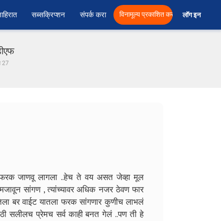
ाहिरात
सब्सक्रिप्शन
संपर्क करा
विनामूल्य प्रकाशित करा
लॉग इन  
ीडीएफ
ाग 27
फरक जाणवू लागला ..हेच ते वय असत जेव्हा मूल
 समजावून सांगण , त्यांच्यावर अधिक नजर ठेवण फार
तिला बर वाईट यातला फरक सांगणार कुणीच लाभलं
ी सलीलच प्रेमच सर्व काही बनत गेलं ..पण ती हे