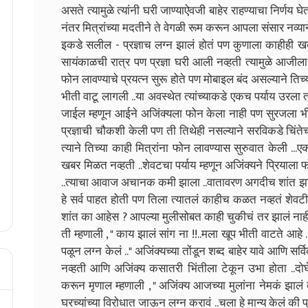
असते त्यामुळे त्यांनी घरी जाण्याऐवजी बाहेर राहण्याचा निर्णय
नंतर मित्रांच्या मदतीने ते वेगळी रूम करून आपला संसार नव्याने
इकडे सलील - प्रज्ञाच लग्न झालं होतं पण कुणाला काहीही
सायंकाळची रात्र पण प्रज्ञा घरी आली नव्हती त्यामुळे आजील
फोन लावण्याचे प्रयत्न सुरू होते पण मोबाइल बंद असल्याने तिच्
भीती वाटू लागली ..या अवस्थेत त्यांच्याकडे एकच पर्याय उरल
जाईल म्हणून आईने अजिंक्यला फोन केला नाही पण सुरजला भी
प्रज्ञाची चौकशी केली पण ती तिथेही नसल्याने सरविकडे चिंत
त्याने तिच्या काही मित्रांना फोन लावण्यास सुरुवात केली .
खबर मिळत नव्हती ..शेवटचा पर्याय म्हणून अजिंक्यने प्रियाला
..त्याचा आवाज अचानक कमी झाला ..वातावरण अगदीच शांत झाल
हे सर्व पाहत होती पण तिला त्यातलं काहीच कळत नव्हतं शेवटी
शांत का आहेस ? आपल्या मुलीसोबत काही चुकीचं तर झालं नाही
ती म्हणाली , " काय झालं सांग ना !!..मला खूप भीती वाटते आहे ..
पळून लग्न केलं .." अजिंक्यच्या तोंडून शब्द बाहेर यावे आणि स
नव्हती आणि अजिंक्य कसातरी भिंतीला टेकून उभा होता ..दोघे
करून मृणाल म्हणाली , " अजिंक्य आजच्या मुलांना नेमकं झाल
घरच्यांच्या विरोधात जाऊन लग्न करावं ..चला हे मान्य केलं 