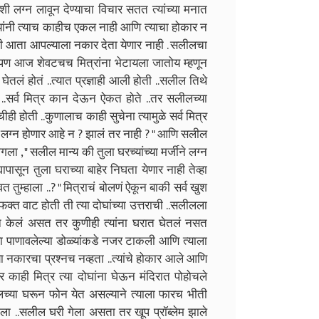
ीशी लग्न लावून देण्याचा विचार सतत त्यांच्या मनात
 त्यांनी त्याच काहीच एकल नाही आणि त्याचा होकार न
 की आता आपल्याला नकार देता येणार नाही . सलीलचा
केलं पण आज शेवटचच मित्रांना भेटायला जातोय म्हणून
ेतलं होतं ..त्यात प्रज्ञाही आली होती ..सलील तिथे
.सर्व मित्र कान देऊन ऐकत होते ..तर सलीलच्या
ी होती ..कुणालाच काही सुचेना त्यामुळे सर्व मित्र
लच लग्न होणार आहे न ? झालं तर नाही ? " आणि सलील
 लागला , " सलील मान्य की तुला घरच्यांच्या मर्जीने लग्न
ासून तुला घराच्या बाहेर निघता येणार नाही तेव्हा
म्हाला ..? " मित्राचं बोलणं ऐकून बाकी सर्व खुश
 फक्त वाट होती ती त्या दोघांच्या उत्तराची ..सलीलला
न केलं असत तर कुणीही त्यांना घरात घेतलं नसत
ञाच्या पाणावलेल्या डोळ्यांकडे नजर टाकली आणि त्याला
च्या नकारचा प्रश्नच नव्हता ..त्यांचे होकार आले आणि
 काही मित्र त्या दोघांना घेऊन मंदिरात पोहोचले
लच्या घरून फोन येत असल्याने त्याला फारच भीती
ण झाला ..सलील घरी गेला असता तर खूप प्रॉब्लेम झाले