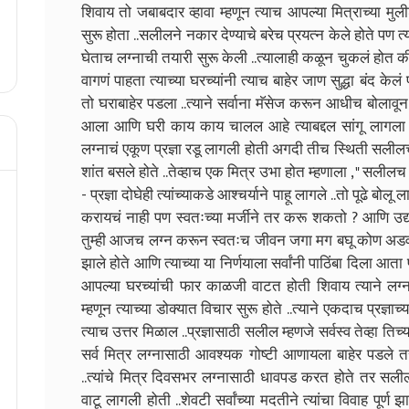
शिवाय तो जबाबदार व्हावा म्हणून त्याच आपल्या मित्राच्या मुल
सुरू होता ..सलीलने नकार देण्याचे बरेच प्रयत्न केले होते पण
घेताच लग्नाची तयारी सुरू केली ..त्यालाही कळून चुकलं होत
वागणं पाहता त्याच्या घरच्यांनी त्याच बाहेर जाण सुद्धा बंद 
तो घराबाहेर पडला ..त्याने सर्वाना मॅसेज करून आधीच बोलावून घ
आला आणि घरी काय काय चालल आहे त्याबद्दल सांगू लागला .
लग्नाचं एकूण प्रज्ञा रडू लागली होती अगदी तीच स्थिती सलीलचीह
शांत बसले होते ..तेव्हाच एक मित्र उभा होत म्हणाला , " सली
- प्रज्ञा दोघेही त्यांच्याकडे आश्चर्याने पाहू लागले ..तो पूढे बोलू
करायचं नाही पण स्वतःच्या मर्जीने तर करू शकतो ? आणि उद्याप
तुम्ही आजच लग्न करून स्वतःच जीवन जगा मग बघू कोण अडवत तु
झाले होते आणि त्याच्या या निर्णयाला सर्वांनी पाठिंबा दिला आता
आपल्या घरच्यांची फार काळजी वाटत होती शिवाय त्याने लग्
म्हणून त्याच्या डोक्यात विचार सुरू होते ..त्याने एकदाच प्रज्
त्याच उत्तर मिळाल ..प्रज्ञासाठी सलील म्हणजे सर्वस्व तेव्हा ति
सर्व मित्र लग्नासाठी आवश्यक गोष्टी आणायला बाहेर पडले तर
..त्यांचे मित्र दिवसभर लग्नासाठी धावपड करत होते तर सली
वाटू लागली होती ..शेवटी सर्वांच्या मदतीने त्यांचा विवाह पूर्