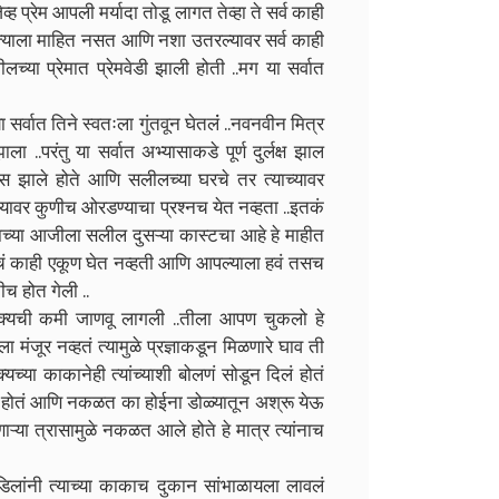
ह प्रेम आपली मर्यादा तोडू लागत तेव्हा ते सर्व काही
े त्याला माहित नसत आणि नशा उतरल्यावर सर्व काही
लच्या प्रेमात प्रेमवेडी झाली होती ..मग या सर्वात
 सर्वात तिने स्वतःला गुंतवून घेतलंं ..नवनवीन मित्र
परंतु या सर्वात अभ्यासाकडे पूर्ण दुर्लक्ष झाल
ास झाले होते आणि सलीलच्या घरचे तर त्याच्यावर
िच्यावर कुणीच ओरडण्याचा प्रश्नच येत नव्हता ..इतकं
ञाच्या आजीला सलील दुसऱ्या कास्टचा आहे हे माहीत
्यांचं काही एकूण घेत नव्हती आणि आपल्याला हवं तसच
च होत गेली ..
क्यची कमी जाणवू लागली ..तीला आपण चुकलो हे
 मंजूर नव्हतं त्यामुळे प्रज्ञाकडून मिळणारे घाव ती
च्या काकानेही त्यांच्याशी बोलणं सोडून दिलं होतं
गत होतं आणि नकळत का होईना डोळ्यातून अश्रू येऊ
णाऱ्या त्रासामुळे नकळत आले होते हे मात्र त्यांनाच
िलांनी त्याच्या काकाच दुकान सांभाळायला लावलं