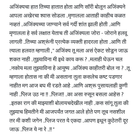
अजिंक्यचा हात तिच्या हातात होता आणि सॉरी बोलून अजिंक्यने
आपला अखेरचा श्वास सोडला ..मृणालला आताही काहीच कळत
नव्हतं ..अजिंक्यच्या जाण्याने सर्व गर्दी शांत झाली होती ..आणि
मृणालला हे सर्व लक्षात येताच ती अजिंक्यला जोरा - जोराने हलवू
लागली ..तिच्या अश्रूंनी प्रत्येक व्यक्ती हादरला होता ..आणि ती
त्याला हलवत म्हणाली , " अजिंक्य तू मला असं ऐकट सोडून जाऊ
शकत नाही ..तुझ्याविना मी इथे काय करू ? ..मलाही घेऊन चल
..नकोय मला तुझ्याविना हे आयुष्य ..अजिंक्य काहीतरी बोल ना ? ..तू
म्हणाला होतास ना की मी असताना तुला कसलेच कष्ट पडणार
नाहीत मग आज बघ मी रडते आहे ..आणि अश्रू पुसायलाही कुणी
नाही ..प्लिज उठ ना !! ..प्लिज!! ..का असा रुसून बसला आहेस ?
..इतका राग की माझ्याशी बोलायचदेखील नाही ..कस सांगू तुला की
तुझ्याच हिमतीने मी आजपर्यंत जगत आले होते पण तूच नसशील
तर मी कशी जगेन ..प्लिज परत ये एकदा ..आपण इथून कुठेतरी दूर
जाऊ ..प्लिज ये ना रे ..!! "