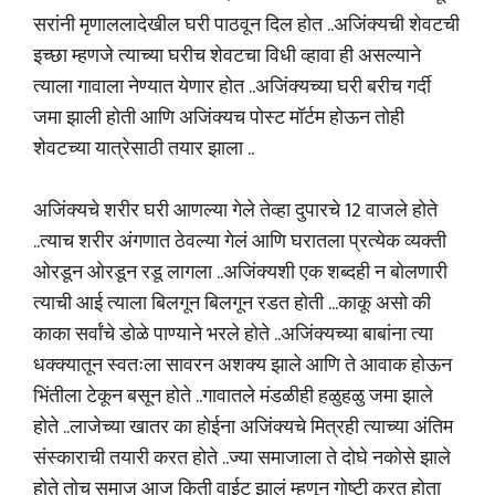
सरांनी मृणाललादेखील घरी पाठवून दिल होत ..अजिंक्यची शेवटची
इच्छा म्हणजे त्याच्या घरीच शेवटचा विधी व्हावा ही असल्याने
त्याला गावाला नेण्यात येणार होत ..अजिंक्यच्या घरी बरीच गर्दी
जमा झाली होती आणि अजिंक्यच पोस्ट मॉर्टम होऊन तोही
शेवटच्या यात्रेसाठी तयार झाला ..
अजिंक्यचे शरीर घरी आणल्या गेले तेव्हा दुपारचे 12 वाजले होते
..त्याच शरीर अंगणात ठेवल्या गेलं आणि घरातला प्रत्येक व्यक्ती
ओरडून ओरडून रडू लागला ..अजिंक्यशी एक शब्दही न बोलणारी
त्याची आई त्याला बिलगून बिलगून रडत होती ...काकू असो की
काका सर्वांचे डोळे पाण्याने भरले होते ..अजिंक्यच्या बाबांना त्या
धक्क्यातून स्वतःला सावरन अशक्य झाले आणि ते आवाक होऊन
भिंतीला टेकून बसून होते ..गावातले मंडळीही हळुहळु जमा झाले
होते ..लाजेच्या खातर का होईना अजिंक्यचे मित्रही त्याच्या अंतिम
संस्काराची तयारी करत होते ..ज्या समाजाला ते दोघे नकोसे झाले
होते तोच समाज आज किती वाईट झालं म्हणून गोष्टी करत होता