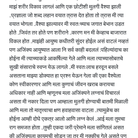
माझं शरीर विकाव लागलं आणि एक छोटीशी मुलगी वैश्या झाली
..प्रज्ञाला जो शब्द लहान वयात त्रास देत होता तो त्रास मी त्या
वयात भोगला ..वैश्या झाल्यावर मी स्वतःच्याच जगात बेभान उडत
होते ..जिवंत तर होते पण शरीराने ..कारण मन मी केव्हाच बाजारात
विकल होत ..माझंही आयुष्य कधीतरी सुंदर होईल असं वाटलं नव्हतं
पण अजिंक्य आयुष्यात आला नि सर्व काही बदललं .पहिल्यांदाच का
होईना मी त्याच्याकडे आकर्षिल्या गेले आणि मला त्याच्यासोबतचे
सुखी संसाराचे स्वप्न येऊ लागले ..मी स्वतःलाच हरवून बसले
असताना माझ्या डोक्यात हा प्रश्न येऊन गेला की एका वैश्येला
कोण स्वीकारणार आणि मला कुणाचं जीवन खराब करायचा
अधिकार नाही आणि म्हणूनच मला अजिंक्यने लग्नाचं विचारलं
असता मी नकार दिला पण आम्हाला मुलगी होण्याची बातमी मिळाली
आणि मला तो मातृत्त्वाचा क्षण हवाहवासा वाटला ..त्यामुळेच का
होईना आम्ही दोघे एकत्र आलो आणि लग्न केलं ..आई मला तुमचा
राग समजत होता ..तुम्ही एकदा जरी प्रेमाने मला सांगितलं असत
की अजिंक्यला कायमची सोडून जा तर मी नक्कीच गेले असते पण