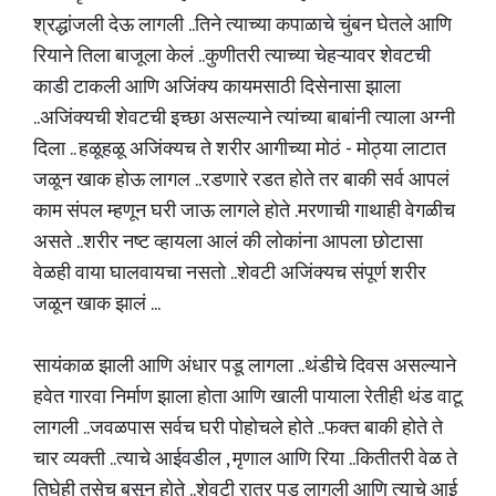
श्रद्धांजली देऊ लागली ..तिने त्याच्या कपाळाचे चुंबन घेतले आणि
रियाने तिला बाजूला केलं ..कुणीतरी त्याच्या चेहऱ्यावर शेवटची
काडी टाकली आणि अजिंक्य कायमसाठी दिसेनासा झाला
..अजिंक्यची शेवटची इच्छा असल्याने त्यांच्या बाबांनी त्याला अग्नी
दिला .. हळूहळू अजिंक्यच ते शरीर आगीच्या मोठं - मोठ्या लाटात
जळून खाक होऊ लागल ..रडणारे रडत होते तर बाकी सर्व आपलं
काम संपल म्हणून घरी जाऊ लागले होते .मरणाची गाथाही वेगळीच
असते ..शरीर नष्ट व्हायला आलं की लोकांना आपला छोटासा
वेळही वाया घालवायचा नसतो ..शेवटी अजिंक्यच संपूर्ण शरीर
जळून खाक झालं ...
सायंकाळ झाली आणि अंधार पडू लागला ..थंडीचे दिवस असल्याने
हवेत गारवा निर्माण झाला होता आणि खाली पायाला रेतीही थंड वाटू
लागली ..जवळपास सर्वच घरी पोहोचले होते ..फक्त बाकी होते ते
चार व्यक्ती ..त्याचे आईवडील , मृणाल आणि रिया ..कितीतरी वेळ ते
तिघेही तसेच बसून होते ..शेवटी रात्र पडू लागली आणि त्याचे आई