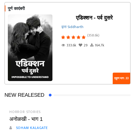
पूर्ण कादंबरी
एडिक्शन - पर्व दुसरे
द्वारा Siddharth
(358.6k)
333.6k
29
164.7k
एकूण भाग : 33
NEW REALESED
HORROR STORIES
अनोळखी - भाग 1
SOHAM KALAGATE