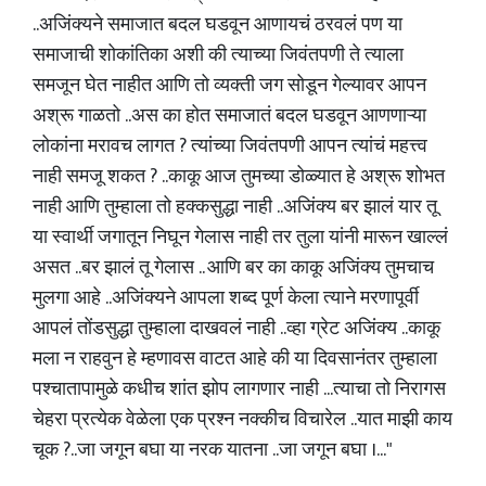
..अजिंक्यने समाजात बदल घडवून आणायचं ठरवलं पण या
समाजाची शोकांतिका अशी की त्याच्या जिवंतपणी ते त्याला
समजून घेत नाहीत आणि तो व्यक्ती जग सोडून गेल्यावर आपन
अश्रू गाळतो ..अस का होत समाजातं बदल घडवून आणणाऱ्या
लोकांना मरावच लागत ? त्यांच्या जिवंतपणी आपन त्यांचं महत्त्व
नाही समजू शकत ? ..काकू आज तुमच्या डोळ्यात हे अश्रू शोभत
नाही आणि तुम्हाला तो हक्कसुद्धा नाही ..अजिंक्य बर झालं यार तू
या स्वार्थी जगातून निघून गेलास नाही तर तुला यांनी मारून खाल्लं
असत ..बर झालं तू गेलास .. आणि बर का काकू अजिंक्य तुमचाच
मुलगा आहे ..अजिंक्यने आपला शब्द पूर्ण केला त्याने मरणापूर्वी
आपलं तोंडसुद्धा तुम्हाला दाखवलं नाही ..व्हा ग्रेट अजिंक्य ..काकू
मला न राहवुन हे म्हणावस वाटत आहे की या दिवसानंतर तुम्हाला
पश्चातापामुळे कधीच शांत झोप लागणार नाही ...त्याचा तो निरागस
चेहरा प्रत्येक वेळेला एक प्रश्न नक्कीच विचारेल ..यात माझी काय
चूक ?..जा जगून बघा या नरक यातना ..जा जगून बघा ।..."