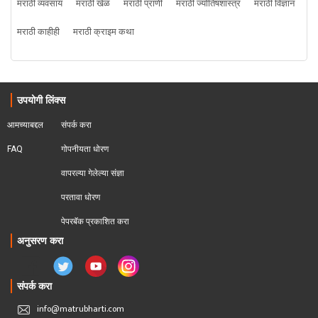
मराठी व्यवसाय
मराठी खेळ
मराठी प्राणी
मराठी ज्योतिषशास्त्र
मराठी विज्ञान
मराठी काहीही
मराठी क्राइम कथा
उपयोगी लिंक्स
आमच्याबद्दल
संपर्क करा
FAQ
गोपनीयता धोरण
वापरल्या गेलेल्या संज्ञा
परतावा धोरण 
पेपरबॅक प्रकाशित करा
अनुसरण करा
संपर्क करा
info@matrubharti.com