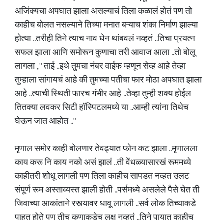
अजिंक्यचा अपघात झाला असल्याचं तिला कळालं होतं पण तो
काहीच बोलत नसल्याने तिच्या मनात बऱ्याच शंका निर्माण झाल्या
होत्या ..तरीही तिने त्याच नाव घेन थांबवलं नव्हतं ..तिचा प्रयत्न
सफल झाला आणि समोरून कुणाचा तरी आवाज आला ..तो बोलू
लागला , " ताई ..इथे तुमचा नंबर वाईफ म्हणून सेव्ह आहे तेव्हा
तुम्हाला सांगायचं आहे की तुमच्या पतीचा फार मोठा अपघात झाला
आहे ..त्याची स्थिती फारच गंभीर आहे ..तेव्हा तुम्ही शक्य होईल
तितक्या लवकर सिटी हॉस्पिटलमध्ये या ..आम्ही त्यांना तिथेच
घेऊन जात आहोत .."
मृणाल समोर काही बोलणार तेवढ्यात फोन कट झाला ..मृणालला
काय करू नि काय नको असं झालं ..ती वेंधळ्यासारखं रूममध्ये
काहीतरी शोधू लागली पण तिला काहीच सापडत नव्हत उलट
संपूर्ण रूम अस्ताव्यस्त झाली होती ..पर्समध्ये असलेले पैसे घेत ती
जिवाच्या आकांताने रस्त्यावर धावू लागली ..सर्व लोक तिच्याकडे
पाहत होते पण तीच कुणाकडेच लक्ष नव्हतं ..तिने पायात काहीच