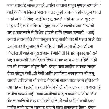
बाबा घराकडे जाऊ लागले ..त्यांना जाताना पाहून मृणाल म्हणाली , "
आई अजिंक्य जिवंत असताना तर तुम्ही आमचं काहीच एकूण घेतलं
नाही आणि मी तेव्हा काहीच म्हणू शकले नाही पण आज तुम्हाला
माझं सर्व ऐकावं लागेलच ...तुम्हाला अजिंक्यची शपथ .." त्याची
शपथ घातल्याने ते तिथेच थांबले आणि मृणाल म्हणाली , " आई
अगदी लहान होते तेव्हापासूनच आई बाबांचे वाद मी पाहत आले होते
..त्यांना कधी सुखामध्ये मी बघितलं नाही ..बाबा छोट्या छोट्या
गोष्टीसाठी आईला त्रास द्यायचे आणि ती बिचारी मुकाट्याने सर्व
सहन करायची ..एक दिवस तिच्या मनात काय आलं माहिती नाही
पण ती आम्हाला सोडून गेली ..जेव्हा मला काहीच समजत नव्हतं
तेव्हा सोडून गेली ..ती गेली आणि आजीच्या भरवश्यावर मी जगू
लागले ..वडिलांचा तो रागीट चेहरा मी सतत पाहत आले होते आणि
त्या चेहऱ्याने इतकी दहशत निर्माण केली की बालपण काय असत हे
कधीच कळलं नाही ..बाबा आजीच्या वादात बाबाने आजीचा जीव
घेतला आणि मी तेव्हाच पोरकी झाले ..हे सर्व कमी होत की काय
माहीत नाही म्हणून माझ्याच बापाने माझा बलात्कार केला ..जेव्हा