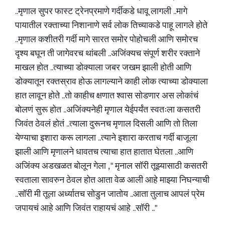
..मृणाल सुपर फास्ट ट्रेनप्रमाणे गर्दीकडे धावू लागली ..मागे
पायातील रक्ताच्या निशानाणे सर्व लोक तिच्याकडे पाहू लागले होते
..मृणाल कशीतरी गर्दी मागे सारत समोर पोहोचली आणि समोरच
दृश्य बघून ती जागेवरच थांबली ..अजिंक्यच संपूर्ण शरीर रक्ताने
माखल होत ..त्याच्या डोक्याला जबर जखम झाली होती आणि
डोक्यातून रक्तस्राव होऊ लागल्याने काही लोक त्याच्या डोक्याला
हात लावून होते ..तो काहीच क्षणात श्वास सोडणार अस लोकांचं
बोलणं सुरू होत ..अजिंक्यनेही मृणाल येईपर्यंत स्वतःला कसतरी
जिवंत ठेवलं होतं ..त्याला दुरूनच मृणाल दिसली आणि तो तिला
येण्याचा इशारा करू लागला ..त्याने इशारा करताच गर्दी बाजूला
झाली आणि मृणालने धावतच त्याचा हात हातात घेतला ..आणि
अजिंक्य अडखळत बोलून गेला , " मृनाल सॉरी तूझ्यासाठी कसतरी
स्वताला सावरुन ठेवल होत आता वेळ आली आहे माझ्या निघन्याची
..सॉरी मी तूला अर्ध्यातच सोडुन जातोय ..आता तुलाच आपलं प्रेम
जपायचं आहे आणि जिवंत राहायचं आहे ..सॉरी .."