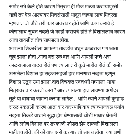
समोर उभे केले होते. कारण मित्रता ही मौज मज्जा करण्यापुरती
नाही तर वेळ आल्यावर मित्रांसाठी धावून जाण्या लाच मित्रता
म्हणतात .ते चौघे तरी फार अंतरावर होते आणि काय करावे हे
कोणालाच सुचत नव्हते जे काही करायचे होते ते विशाललाच कारण
आता तावडीत तोच सापडला होता.
आपल्या शिकारीला आपल्या तावडीत बघून काळराज पण आता
खुष झाला होता .आता बस एक वार आणि आपली फत्ते असं
काळराजाला वाटत होतं पण त्याला तरी कुठे माहीत होतं की समोर
असलेला विशाल हा सहजासहजी हार मानणारा नव्हता म्हणून.
विशाल उठून उभा झाला. दात विचकत स्वतःशी म्हणाला" माया
मित्रावर वार करतो काय ? आर त्यानल्या हात लावण्या अगोदर
तुले या वाघाचा सामना करावा लागेल ." आणि त्याने आपली कुऱ्हाड
सरळ पकडली कारण आता वार करण्याशिवाय त्याच्याजवळ पर्याय
नव्हता. तिकडे वाघाने सुद्धा झेप घेण्यासाठी थोडी माघार घेतली
आणि लगेच विशाल वर डरकाळी फोडत झेप टाकली विशालला
माहीतच होते . की की वाघ असे करणार तो सावध होता . ज्या क्षणी