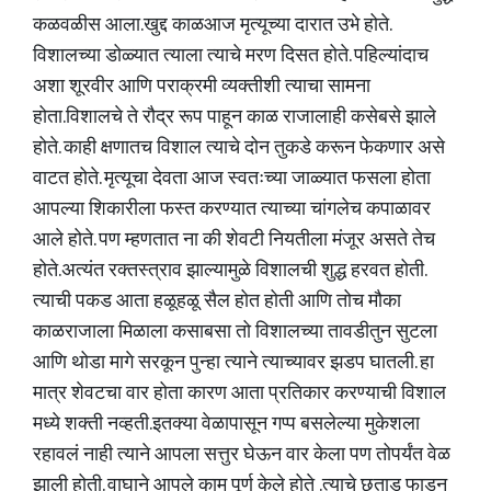
कळवळीस आला.खुद्द काळआज मृत्यूच्या दारात उभे होते.
विशालच्या डोळ्यात त्याला त्याचे मरण दिसत होते. पहिल्यांदाच
अशा शूरवीर आणि पराक्रमी व्यक्तीशी त्याचा सामना
होता.विशालचे ते रौद्र रूप पाहून काळ राजालाही कसेबसे झाले
होते. काही क्षणातच विशाल त्याचे दोन तुकडे करून फेकणार असे
वाटत होते. मृत्यूचा देवता आज स्वतःच्या जाळ्यात फसला होता
आपल्या शिकारीला फस्त करण्यात त्याच्या चांगलेच कपाळावर
आले होते. पण म्हणतात ना की शेवटी नियतीला मंजूर असते तेच
होते.अत्यंत रक्तस्त्राव झाल्यामुळे विशालची शुद्ध हरवत होती.
त्याची पकड आता हळूहळू सैल होत होती आणि तोच मौका
काळराजाला मिळाला कसाबसा तो विशालच्या तावडीतुन सुटला
आणि थोडा मागे सरकून पुन्हा त्याने त्याच्यावर झडप घातली. हा
मात्र शेवटचा वार होता कारण आता प्रतिकार करण्याची विशाल
मध्ये शक्ती नव्हती.इतक्या वेळापासून गप्प बसलेल्या मुकेशला
रहावलं नाही त्याने आपला सत्तुर घेऊन वार केला पण तोपर्यंत वेळ
झाली होती. वाघाने आपले काम पूर्ण केले होते .त्याचे छताड फाडुन