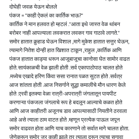
दोघेही जवळ येऊन बोलले
पंकज = "काही ऐकलं का कार्तिक भाऊ?"
कार्तिक ने मान हलवत हो म्हटलं ."आता इथे जास्त वेळ थांबन
बरोबर नाही आपल्याला लवकरात लवकर गाव गाठावे लागते."
समोर हातात कुर्‍हाड घेऊन विशाल ,मागे मुकेश हातात सत्तुर घेऊन,
त्यामागे नितेश दोन्ही हात खिशात टाकून ,राहुल ,कार्तिक आणि
पंकज हातात काड्या धरून आजूबाजूचा कानोसा घेत सामोर वाढत
होते. सायंकाळची वेळ झाली होती .सर्व एकापाठोपाठ चालत होते
.मध्येच एखादे हरिण किंवा ससा रानात पळत सुटत होते .सर्वत्र
आज शांतता होती .आज निसर्गाने सुद्धा कमालीचे मौन धारण केले
होते .एरवी इतक्या वेळा रात्री-अपरात्री जंगलातून पायपीट
करणाऱ्या पंकजला जंगलाचे रूप हे बदलून आल्याचे कळत होते
आणि आज काहीतरी अजूनच डाव आपल्यासाठी नियतीने ठरवला
आहे असे त्याला ठाम वाटत होते .म्हणून प्रत्येक पाऊल जपून
समोर वाढवत होता आणि याच कारणाने तो सर्वात मागे चालत होता.
जेणेकरून समोर जर काही झाले तर त्याला दुरून त्याचा सुगावा