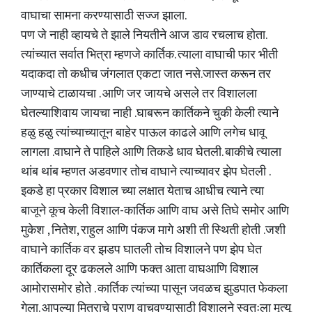
वाघाचा सामना करण्यासाठी सज्ज झाला.
पण जे नाही व्हायचे ते झाले नियतीने आज डाव रचलाच होता.
त्यांच्यात सर्वात भित्रा म्हणजे कार्तिक. त्याला वाघाची फार भीती
यदाकदा तो कधीच जंगलात एकटा जात नसे.जास्त करून तर
जाण्याचे टाळायचा . आणि जर जायचे असले तर विशालला
घेतल्याशिवाय जायचा नाही .घाबरून कार्तिकने चुकी केली त्याने
हळु हळु त्यांच्याच्यातून बाहेर पाऊल काढले आणि लगेच धावू
लागला .वाघाने ते पाहिले आणि तिकडे धाव घेतली. बाकीचे त्याला
थांब थांब म्हणत अडवणार तोच वाघाने त्याच्यावर झेप घेतली .
इकडे हा प्रकार विशाल च्या लक्षात येताच आधीच त्याने त्या
बाजूने कूच केली विशाल-कार्तिक आणि वाघ असे तिघे समोर आणि
मुकेश , नितेश, राहुल आणि पंकज मागे अशी ती स्थिती होती .जशी
वाघाने कार्तिक वर झडप घातली तोच विशालने पण झेप घेत
कार्तिकला दूर ढकलले आणि फक्त आता वाघआणि विशाल
आमोरासमोर होते . कार्तिक त्यांच्या पासून जवळच झुडपात फेकला
गेला. आपल्या मित्राचे प्राण वाचवण्यासाठी विशालने स्वतःला मृत्यू