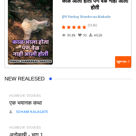
काळ आला होता पण वेळ नाही आली
होती
द्वारा Pankaj Shankrrao Makode
(55.1k)
95.8k
10
40.2k
एकूण भाग : 7
NEW REALESED
HORROR STORIES
एक भयानक कथा
SOHAM KALAGATE
HORROR STORIES
अनोळखी - भाग 1