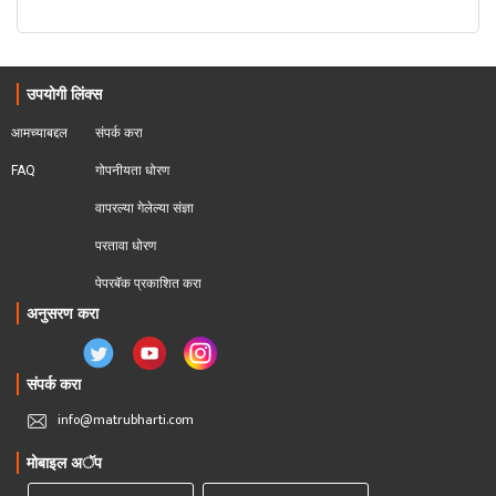
उपयोगी लिंक्स
आमच्याबद्दल
संपर्क करा
FAQ
गोपनीयता धोरण
वापरल्या गेलेल्या संज्ञा
परतावा धोरण 
पेपरबॅक प्रकाशित करा
अनुसरण करा
संपर्क करा
info@matrubharti.com
मोबाइल अॅप