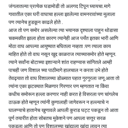
जंगलातल्या प्रत्येक घडामोडी तो अलगद टिपून घ्यायचा. मागे
गावातील एका घरी वाघाचा हल्ला झालेल्या वामनरावांच्या मुलाला
पण त्यानेच हुडकून काढले होते .
आज तो पण समोर असलेल्या त्या भयानक दृश्याला पाहून थोडासा
चकमकीत झाला होता कारण त्यानेही आज पर्यंत इतका भारी आणि
मोठा वाघ आपल्या आयुष्यात बघितला नव्हता .पण त्याला काय
माहित होते तो वाघ नसून खुद्द काळराज त्याच्यासमोर होते म्हणून.
त्याने सर्वांना बोटाच्या इशाऱ्याने शांत राहण्यास सांगितले आम्ही
पाचही जण विशाल च्या पाठीमागे हालचाल न करता उभे होते
तेवढ्यात तो वाघ विशालच्या डोळ्यात पहात गुरगुरला जणू आता तो
त्यांना एका झटक्यात मिळणार गिरणार पण म्हणतात ना किंवा
कधीच समोरून हल्ला करणार नाही करत हे विसरला पण चांगलेच
ठाऊक होते म्हणून त्यांनी कुणालाही जागेवरून न हल्ल्याचे न
घालण्याचे हातानेच खुणावले आपली कुराड घट्ट पकडून तो आता
पूर्ण तयारीत होता सोबतच मुकेशने पण आपला सत्तूर सरळ
पकडला आणि तो पण विशालच्या खांद्याला खांदा लावून त्या