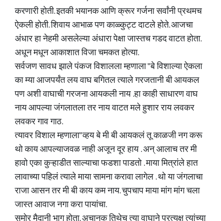
करणारी होती. इतकी भयानक आणि क्रूर गर्जना सर्वांनी प्रथमच
ऐकली होती. शिवाय आभाळ पण काळ्कुट्ट दाटले होते. आजचा
अंधार हा नेहमी असलेल्या अंधारा पेक्षा जास्तच गडद वाटत होता.
अधून मधून आकाशात विजा चमकत होत्या.
सर्वजण सावध झाले पंकज विशालला म्हणाला "बे विशाल्या ऐकला
का म्या आजपर्यंत लय वाघ बगितल त्याले गरजतानी बी आयकल
पण अशी वाघाची गरजना आयकली नाय .हा काही साधारण वाघ
नाय आपल्या जंगलातला तर नाय वाटत मले हुशार राय लवकर
लवकर गाव गाठ.
त्यावर विशाल म्हणाला"व्हय बे मी बी आयकलं तू काळजी नग करू
थो काय आपल्याजवळ नाही अजून दूर हाय . अन् आलाच तर मी
हावो एका कुऱ्हाडीत साल्याचा फडशा पाडतो . माया मित्रांले हात
लावाच्या पहिलं त्याले माया सामना करावा लागेल . थो या जंगलाचा
राजा आसन तर मी बी काय कम नाय. चुपचाप माया मांग मांग चला
जास्त आवाज नगा करा पायांचा.
समोर मैदानी भाग होता. अचानक तिथेच त्या वाघाने प्रत्यक्ष त्यांच्या