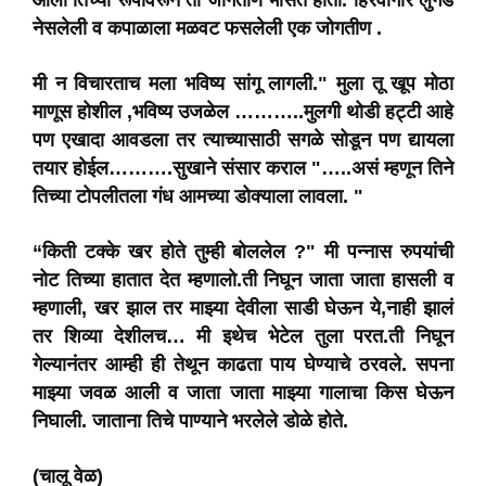
आली तिच्या रूपावरून ती जोगतीण भासत होती. हिरवीगार लुगडे
नेसलेली व कपाळाला मळवट फसलेली एक जोगतीण .
मी न विचारताच मला भविष्य सांगू लागली." मुला तू खूप मोठा
माणूस होशील ,भविष्य उजळेल ………..मुलगी थोडी हट्टी आहे
पण एखादा आवडला तर त्याच्यासाठी सगळे सोडून पण द्यायला
तयार होईल……….सुखाने संसार कराल "…..असं म्हणून तिने
तिच्या टोपलीतला गंध आमच्या डोक्याला लावला. "
“किती टक्के खर होते तुम्ही बोललेल ?" मी पन्नास रुपयांची
नोट तिच्या हातात देत म्हणालो.ती निघून जाता जाता हासली व
म्हणाली, खर झाल तर माझ्या देवीला साडी घेऊन ये,नाही झालं
तर शिव्या देशीलच… मी इथेच भेटेल तुला परत.ती निघून
गेल्यानंतर आम्ही ही तेथून काढता पाय घेण्याचे ठरवले. सपना
माझ्या जवळ आली व जाता जाता माझ्या गालाचा किस घेऊन
निघाली.
जाताना तिचे पाण्याने भरलेले डोळे होते.
(चालू वेळ)