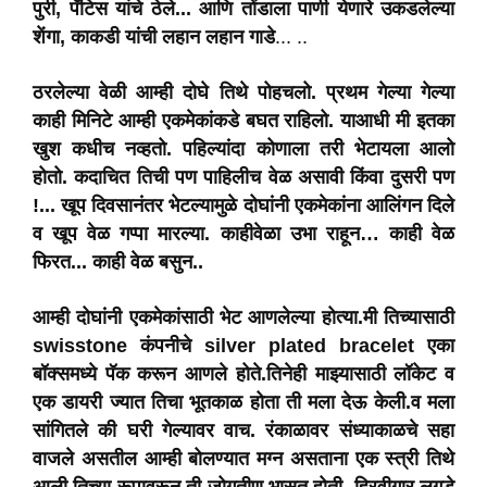
पुरी, पॅटिस यांचे ठेले... आणि तोंडाला पाणी येणारे उकडलेल्या
शेंगा, काकडी यांची लहान लहान गाडे
... ..
ठरलेल्या वेळी आम्ही दोघे तिथे पोहचलो.
प्रथम गेल्या गेल्या
काही मिनिटे आम्ही एकमेकांकडे बघत राहिलो. याआधी मी इतका
खुश कधीच नव्हतो. पहिल्यांदा कोणाला तरी भेटायला आलो
होतो. कदाचित तिची पण पाहिलीच वेळ असावी किंवा दुसरी पण
!...
खूप दिवसानंतर भेटल्यामुळे दोघांनी एकमेकांना आलिंगन दिले
व खूप वेळ गप्पा मारल्या. काहीवेळा उभा राहून… काही वेळ
फिरत... काही वेळ बसुन..
आम्ही दोघांनी एकमेकांसाठी भेट आणलेल्या होत्या.मी तिच्यासाठी
swisstone कंपनीचे silver plated bracelet एका
बॉक्समध्ये पॅक करून आणले होते.तिनेही माझ्यासाठी लॉकेट व
एक डायरी ज्यात तिचा भूतकाळ होता ती मला देऊ केली.व मला
सांगितले की घरी गेल्यावर वाच. रंकाळावर संध्याकाळचे सहा
वाजले असतील आम्ही बोलण्यात मग्न असताना एक स्त्री तिथे