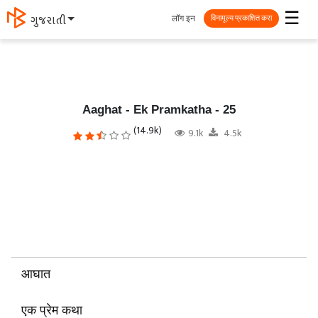
☰
लॉग इन
ગુજરાતી
विनामूल्य प्रकाशित करा
Aaghat - Ek Pramkatha - 25
(14.9k)
9.1k
4.5k
आघात
एक प्रेम कथा