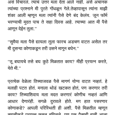
असं विचारलं. त्याचं उत्तर मला देता आले नाही. असे अचानक
त्यांच्या प्रश्नाने मी पुरते गोंधळून गेले.तेव्हापासून त्यांना माझी
शंका आली म्हणून मला त्यांनी पैसे देणे बंद केलंय. जून फॉर्म
भरण्याची मुदत पाच ते सहा दिवस आहे. त्याच्या आत मी पैसे
आणून देईन तुला.’’
‘‘सुमैया मला पैसे द्यायला तुला फारच अडचण वाटत असेल तर
मी दुसऱ्या कोणाकडून तरी उसने मागून बघेन.’’
‘‘तू बघायचे तसे बघ कुठे मिळतात काय? मीही प्रयत्न करते,
येते मी.’’
प्रत्येक वेळेला तिच्याजवळ पैसे मागणं योग्य वाटत नव्हतं. हे
मलाही पटत होतं. मनाला थोडं खटकत होतं, पण करणार तरी
काय? तिच्याशिवाय मला मदत करणारं कोणीच नव्हतं आणि
आधार देणारंही. सगळे दुरावले होते. मग हात पसरणार
कोणाकडे? आपली परिस्थिती ही अशी. पैसे मिळतील म्हणून
सगळीकडे प्रयत्न करुन बघितले. पण एक पैसाही हाती आला