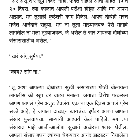
‘‘अरे असू दे रे खूप दिवस नाही, फक्त राहिले आता आहेत १५ ते
२० दिवस. त्या काळात आपली परीक्षा होईल आणि मग आपण
आझाद. मग तुलाही कुठेतरी काम मिळेल. आपण दोघेही मस्त
मजेत आनंदाने राहूया. मग ना तुला माझ्याजवळ पैसे मागावे
लागतील ना मला तुझ्याजवळ. जे असेल ते सार आपल्या दोघांच्या
संसारासाठीच असेल.’’
‘‘खरं सांगू सुमैया.”
“काय? सांग ना.”
‘‘तू अशा आपल्या दोघांच्या सुखी संसाराच्या गोष्टी बोलायला
लागलीस की खूप बरं वाटतं मनाला. जगाचा विरोध पत्करून
आपण आपलं प्रेम अतुट ठेवलंय. एक ना एक दिवस आपलं प्रेम
सच्चे आहे, हे जगाला दाखवून द्यायचंच. इर्षेवर आपण आपला
संसार फुलवायचा. साऱ्यांनी आश्चर्य केलं पाहिजे. मग त्या
संसारात माझे आजी-आजोबा सुखानं अखेरचा श्वास घेतील.
आपला संसार बघून त्यांच्या चेहऱ्यावर आनंद झळाळून निघालेला