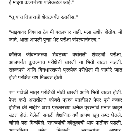
हे माझ्या कल्पनेच्या पलिकडलं आहे.’’
‘‘तू याच विचाराची शेवटपर्यंत रहावीस.’’
‘‘माझ्यावर विश्वास ठेव मी बदलणार नाही. मला उशीर होतोय. मी
जाते. आता आपली पुन्हा भेट परीक्षा संपल्यानंतरच.’’
कॉलेज जीवनातल्या शेवटच्या वर्षातली शेवटची परीक्षा.
आजपर्यंत कुठल्याच परीक्षेची धास्ती ना भिती वाटत नव्हती.
सहजपणे आणि बिनधास्तपणे प्रत्येक परीक्षेला मी सामोरे जात
होतो.परीक्षेत यश मिळवत होतो.
पण यावेळी मात्र परीक्षेची मोठी धास्ती आणि भिती वाटत होती.
पेपर कसे असतील? कोणते प्रश्न पडतील? पेपर पूर्ण कव्हर
होतील की नाही? अशा प्रकारच्या अनेक प्रश्नांचं मनात काहूर
उठत होतं. गेलेली सगळी शैक्षणिक वर्षे आपण खूप कष्ट घेतले.
चांगले यश मिळविले. सगळयांची कौतुकाची थाप पाठीवर पडली.
आणखीनच उमेद मिळाली. सगळयांचा आधार,