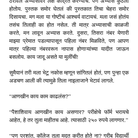
ठरविलं अभ्यासावर लक्ष केंद्रित करण्याचं. पण अभ्यास कुठला
होतोय. पुस्तक समोर घेतलं की पुस्तकात तिचा चेहरा समोर
दिसायचा. मग मला या गोष्टीचं आश्चर्य वाटायचं. मला जसं होतंय
तसंच तिलाही का होत नसेल. ती मात्र अभ्यासाची काळजी
करते, मन लावून अभ्यास करते. दुसरा, तिसरा नंबर येणारी
माझ्या प्रेमात पडल्यापासून पहिला नंबर मिळविते, पण आपण
मात्र पहिल्या नंबरवरून नापास होणाऱ्यांच्या यादीत जाऊन
बसलोय. काय जादू असते या मुलींची!
सुमैयानं तरी मला भेटू नकोस म्हणून सांगितलं होतं, पण पुन्हा एक
अडचण आली की त्यामुळे तिला नाइलाजाने भेटावं लागले.
‘‘आणखीन काय काम काढलंस?’’
‘‘पैशाशिवाय आणखीन काय असणार? परीक्षेचे फॉर्म भरायचे
आहेत, हे तर तुला माहीतच आहे. त्यासाठी २५० रुपये लागणार.’’
‘‘पण प्रशांत, कॉलेज तुला मदत करीत होते ना? गरीब विद्यार्थी