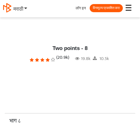
☰
लॉग इन
தமிழ்
विनामूल्य प्रकाशित करा
Two points - 8
(20.9k)
19.8k
10.5k
भाग ८