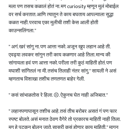
मला पण तसच कळालं होतं ना. मग curiosity म्हणून मुलं मोबाईल
वर सर्च करतात. आणि त्यातुन ते काय बघताय आपल्याला सुद्धा
कळत नाही. परवाच एका मुलीची तशी केस आली होती
काउन्सलिंगला. "
" अगं. खरं सांगु ना. पण आत्ता नको. अजून खुप लहान आहे ती.
एवढ्या लवकर सांगुन तरी काय कळणार आहे तिला. मान्य की
सांगायला हवं पण आत्ता नको. परीला तरी कुठं माहिती होतं. पण
मघाशी सांगितलं ना मी. तसंच तिलाही नंतर सांगु. " सायली ने असं
म्हणताच विशाखा तशीच तणतणत बाहेर गेली.
" कसं सांभाळतोस रे हिला. 😣. ऐकुनच घेत नाही अजिबात. "
" लहानपणापासून तशीच आहे. तसं तीच बरोबर असतं गं पण फार
स्पष्ट बोलते. असं मनात ठेवण वैगेरे तो प्रकारच माहिती नाही तिला.
मग हे पटकन बोलुन जाते. सासरी कसं होणार काय माहिती. " मागुन