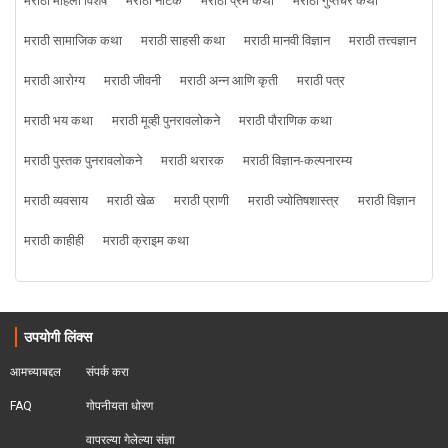
मराठी महिला विशेष
मराठी नाटक
मराठी प्रेम कथा
मराठी गुप्तचर कथा
मराठी सामाजिक कथा
मराठी साहसी कथा
मराठी मानवी विज्ञान
मराठी तत्त्वज्ञान
मराठी आरोग्य
मराठी जीवनी
मराठी अन्न आणि कृती
मराठी पत्र
मराठी भय कथा
मराठी मूव्ही पुनरावलोकने
मराठी पौराणिक कथा
मराठी पुस्तक पुनरावलोकने
मराठी थरारक
मराठी विज्ञान-कल्पनारम्य
मराठी व्यवसाय
मराठी खेळ
मराठी प्राणी
मराठी ज्योतिषशास्त्र
मराठी विज्ञान
मराठी काहीही
मराठी क्राइम कथा
उपयोगी लिंक्स
आमच्याबद्दल
संपर्क करा
FAQ
गोपनीयता धोरण
वापरल्या गेलेल्या संज्ञा