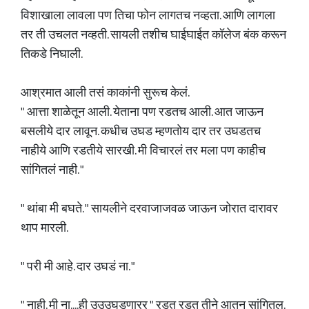
विशाखाला लावला पण तिचा फोन लागतच नव्हता. आणि लागला
तर ती उचलत नव्हती. सायली तशीच घाईघाईत कॉलेज बंक करून
तिकडे निघाली.
आश्रमात आली तसं काकांनी सुरूच केलं.
" आत्ता शाळेतून आली. येताना पण रडतच आली. आत जाऊन
बसलीये दार लावून. कधीच उघड म्हणतोय दार तर उघडतच
नाहीये आणि रडतीये सारखी. मी विचारलं तर मला पण काहीच
सांगितलं नाही. "
" थांबा मी बघते. " सायलीने दरवाजाजवळ जाऊन जोरात दारावर
थाप मारली.
" परी मी आहे. दार उघडं ना. "
" नाही. मी ना....ही उउउघडणारर " रडत रडत तीने आतुन सांगितल.