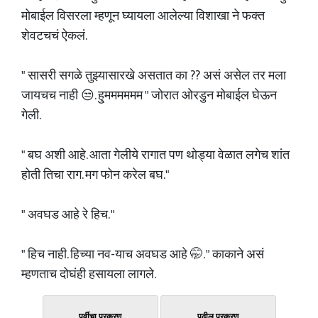
मोबाईल विसरला म्हणून घ्यायला आलेल्या विशाखा ने फक्त
शेवटचचं ऐकलं.
" सासरी सगळे तुझ्यासारखे असतात का ?? असं असेल तर मला
जायचच नाही 😒. हु्मममममम " जोरात ओरडुन मोबाईल घेऊन
गेली.
" बघ अशी आहे. आता गेलीये रागात पण थोड्या वेळात लगेच शांत
होती तिचा राग. मग फोन करेल बघ."
" अवघड आहे रे हिच. "
" हिच नाही. हिच्या नव-याच अवघड आहे 🤭. " काकाने असं
म्हणताच दोघंही हसायला लागले.
पूर्वीचा प्रकरण
पुढील प्रकरण