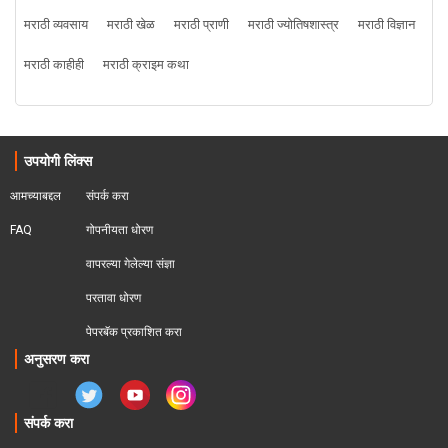
मराठी व्यवसाय
मराठी खेळ
मराठी प्राणी
मराठी ज्योतिषशास्त्र
मराठी विज्ञान
मराठी काहीही
मराठी क्राइम कथा
उपयोगी लिंक्स
आमच्याबद्दल
संपर्क करा
FAQ
गोपनीयता धोरण
वापरल्या गेलेल्या संज्ञा
परतावा धोरण 
पेपरबॅक प्रकाशित करा
अनुसरण करा
संपर्क करा