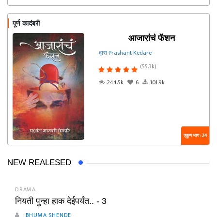
पूर्ण कादंबरी
आजारांचं फॅशन
द्वारा Prashant Kedare
(55.3k)
244.5k
6
101.9k
एकूण भाग : 24
NEW REALESED
DRAMA
नियती पुन्हा हाक देईपर्यंत.. - 3
BHUMA SHENDE