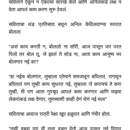
सविताने ऐकून न ऐकल्या सारखे केले आणि अनिलकडे लक्ष न
देता आपलं काम करण सुरु ठेवलं.
सविताचा थंड प्रतिसाद बघून अनिल केविलवाण्या स्वरात
बोलला
"असं काय करती ग, बोललो ना सॉरी, आज पासून जर परत
पिलो तर बोल तू, जे झालं ते सोड ना, आता काय आयुष्य भर
बोलणार नई का?
"हा नईच बोलणार, तुम्हाला प्रेमाने समजावून बघितलं, रागावून
बघितलं पण तुम्ही काय सुधरत नई, तुम्हाला जे करायचं ते करा
तुम्ही, मी पण आता गुपचूप आपलं काम करणार आणि माझ्या
लेकरांकडं लक्ष देणार, तुमच्याशी काही देणं घेणं नई मला"
सविताचा आवाज रात्री पेक्षा खूप हळुवार आणि गंभीर होता.
"तुझी इच्छा पण मी तुला वचन देतो आज पासून नई पिणार