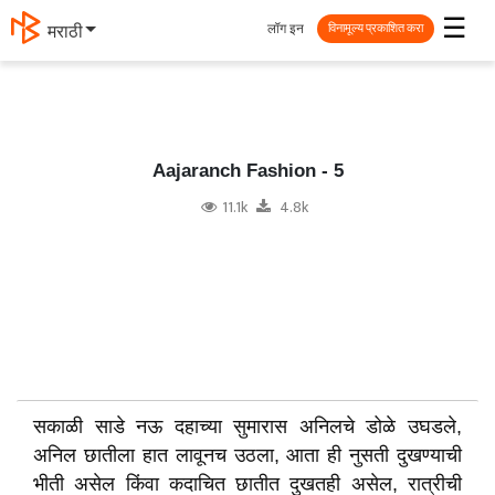
☰
लॉग इन
मराठी
विनामूल्य प्रकाशित करा
Aajaranch Fashion - 5
11.1k
4.8k
सकाळी साडे नऊ दहाच्या सुमारास अनिलचे डोळे उघडले,
अनिल छातीला हात लावूनच उठला, आता ही नुसती दुखण्याची
भीती असेल किंवा कदाचित छातीत दुखतही असेल, रात्रीची