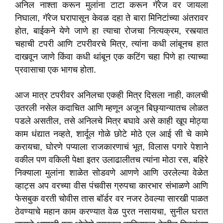
अनिल नाश्ता करून मुलांना टाटा करून गॅरेज वर जायला
निघाला, गॅरेज घरापासून केवळ दहा ते बारा मिनिटांच्या अंतरावर
होत, बाईकने येणे जाणे हा त्याचा रोजचा नित्यक्रम, रस्त्यात
चहाची टपरी आणि टपरीवरचे मित्र, त्यांना कधी लांबूनच हात
दाखवून जाणे किंवा कधी थांबून एक कटिंग चहा पिणे हा त्याच्या
प्रवासाचा एक भागच होता.
आज मात्र टपरीवर अनिलचा एकही मित्र दिसला नाही, कालची
उतरली नसेल कदाचित आणि म्हणून अजून बिछ्यान्यातच लोळत
पडले असतील, तसे अनिलचे मित्र बघावे असे काही खूप मोठ्या
काम धंद्यात नव्हते, शार्दूल गोळे छोटे मोठे एल आई सी चे कामे
करायचा, घोरणे पप्याला राजकारणाचं भूत, विलास पगारे पेशाने
वकील पण वकिली पेक्षा इतर उलाढालीतच त्यांना मोठा रस, बहिरे
निक्याला मुलांना शाळेत सोडवणे आणणे आणि उरलेल्या वेळेत
व्हाट्स अप वरच्या वीस पंचवीस ग्रुपचा कारभार संभाळणे आणि
फेसबुक वरती चोवीस तास बॉर्डर वर नजर ठेवल्या सारखी पाळत
ठेवण्याचे महान काम करण्यात वेळ पुरत नसायचा, सुनील घरात