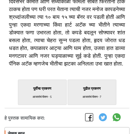
दिवसभर कामात आणि संध्याकाळी फॅमिली सोबत फिरताना ठीक
ठाकच होता पण घरी परत येताना त्याची नजर मनोज कापडनेच्या
श्रध्दांजलीच्या त्या १० बाय १५ च्या बॅनर वर पडली होती आणि
पुन्हा एकदा मरणाच्या किंवा हार्ट अटॅक च्या भीतीने त्याच्या
डोक्यात फणा उभारला होता, तो कपडे बदलून सोफ्यावर शांत
बसला होता, त्याचा चेहरा सुन्न पडला होता, हृदय जोरात धड
धडत होत, कपाळावर आट्या आणि घाम होता, उजवा हात डाव्या
मनगटावर आणि नजर घड्याळाच्या सुई कडे होती. पुन्हा एकदा
पॅनिक अटॅक म्हणजेच भीतीचा झटका अनिलला उभा खात होता.
पूर्वीचा प्रकरण
पुढील प्रकरण
आजारांचं फॅशन - 5
आजारांचं फॅशन - 7
हे पुस्तक सामायिक करा:
लेखक बद्दल