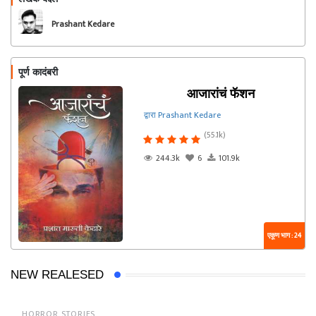
फॉलो करा
Prashant Kedare
पूर्ण कादंबरी
आजारांचं फॅशन
द्वारा Prashant Kedare
(55.1k)
244.3k
6
101.9k
एकूण भाग : 24
NEW REALESED
HORROR STORIES