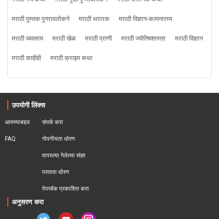
मराठी पुस्तक पुनरावलोकने
मराठी थरारक
मराठी विज्ञान-कल्पनारम्य
मराठी व्यवसाय
मराठी खेळ
मराठी प्राणी
मराठी ज्योतिषशास्त्र
मराठी विज्ञान
मराठी काहीही
मराठी क्राइम कथा
उपयोगी लिंक्स
आमच्याबद्दल
संपर्क करा
FAQ
गोपनीयता धोरण
वापरल्या गेलेल्या संज्ञा
परतावा धोरण 
पेपरबॅक प्रकाशित करा
अनुसरण करा