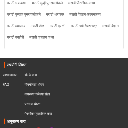
मराठी भय कथा
मराठी मूव्ही पुनरावलोकने
मराठी पौराणिक कथा
मराठी पुस्तक पुनरावलोकने
मराठी थरारक
मराठी विज्ञान-कल्पनारम्य
मराठी व्यवसाय
मराठी खेळ
मराठी प्राणी
मराठी ज्योतिषशास्त्र
मराठी विज्ञान
मराठी काहीही
मराठी क्राइम कथा
उपयोगी लिंक्स
आमच्याबद्दल
संपर्क करा
FAQ
गोपनीयता धोरण
वापरल्या गेलेल्या संज्ञा
परतावा धोरण 
पेपरबॅक प्रकाशित करा
अनुसरण करा