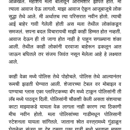
ओळखले. महाशय मला बोलावून आरामशीर झोपत होते. मी
त्याला आवाज देऊ लागलो. माझा आवाज ऐकून आजूबाजूचे लोक
सुद्धा तेथे आले. मी अर्थातच त्या परिसरात नवीन होतो. त्याची
आई बाहेर गावी गेलेली होती अस मला तेथील लोकांकडून
समजलं. सपना बदल विचारायची माझी काही हिम्मत होत नव्हती.
आवाज देऊन ही तो जागा होत नाही हे पाहून सगळ्याना शंका
आली. तेथील काही लोकांनी दरवाजा बाहेरून ढकलून आत
जाऊन बघितले तर संजय जिवंत नसून मेलेला आहे हे लक्ष्यात
आले.
काही वेळा मध्ये पोलिस तेथे पोहोचले. पोलिस तेथे आल्यानंतर
रूमची झडती घेण्यात आली. शेजारच्या टेबल वर मोबाइल व
पाण्याचा ग्लास एका प्लास्टिकच्या बॅग मध्ये टाकून पोलिसांनी ती
लॅब मध्ये पाठवून दिली. पोलिसांनी चौकशी केली असता संशयाचा
काटा माझ्याकडे यायला वेळ लागला नाही कारण त्या ठिकाणी
मीच नवीन होतो. मला पोलिसांच्या गाडीमधून पोलिसानी
स्टेशनला यायला सांगितले. जाताना श्वेत वस्त्रामध्ये गुंडाळून
घेतलेला संजय चा देह दुसर्‍या एका गाडी मध्ये भरताना माझ्या