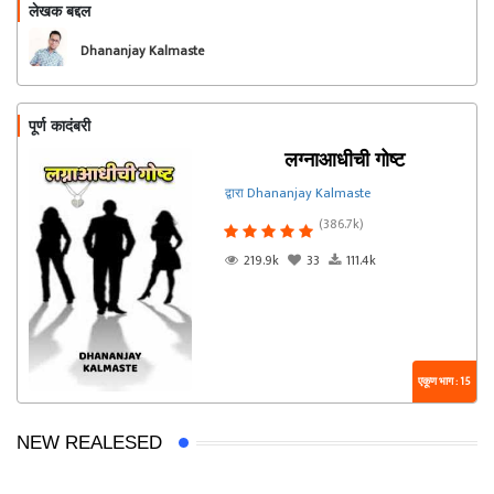
लेखक बद्दल
फॉलो करा
Dhananjay Kalmaste
पूर्ण कादंबरी
लग्नाआधीची गोष्ट
द्वारा Dhananjay Kalmaste
(386.7k)
219.9k
33
111.4k
एकूण भाग : 15
NEW REALESED