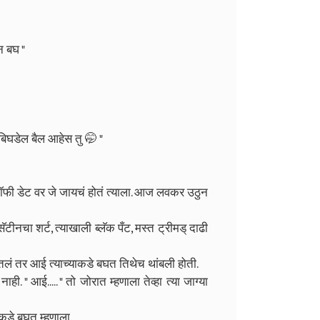
ेन बघ "
बिघडेल बैल आहेस तु 🤭 "
ी डेट वर जे जायचं होतं त्याला. आज लवकर उठुन
ीनचा शर्ट, त्याखाली ब्लॅक पँट, मस्त ट्रीमड् दाढी
घितलं तर आई त्याच्याकडे बघत तिथेच थांबली होती.
ी. " आई..... " तो जोरात म्हणाला तेव्हा त्या जाग्या
टकडे बघत म्हणाला.