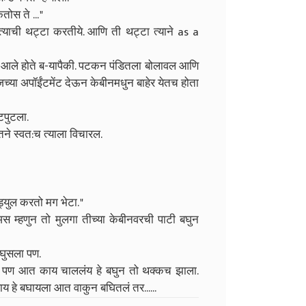
ोस ते ... "
ाची थट्टा करतीये. आणि ती थट्टा त्याने as a
ा आले होते ब-यापैकी. पटकन पंडितला बोलावल आणि
जच्या अपॉईंटमेंट देऊन केबीनमधुन बाहेर येतच होता
टपुटला.
तने स्वत:च त्याला विचारल.
ड्युल करतो मग भेटा. "
स‌ म्हणुन तो मुलगा तीच्या केबीनवरची पाटी बघुन
ये घुसला पण.
ा, पण आत काय चाललंय हे बघुन तो थक्कच झाला.
ाय हे बघायला आत वाकुन बघितलं तर......