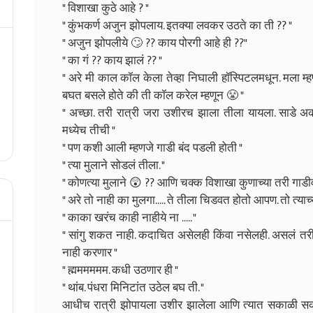
" विशाखा कुठे आहे ? "
" कुंभकर्ण अजुन झोपलाय. इतक्या लवकर उठते का ती ?? "
" अजुन झोपलीये 🙄 ?? काय पोरगी आहे ही ??"
" का गं ?? काय झालं ?? "
" अरे मी काल कॉल केला तेव्हा निघाली हॉस्पिटलमधून. मला म्
बघत बसले होते की ती कॉल करेल म्हणून 😤 "
" अच्छा. तरी रात्री जरा उशीरच झाला तीला यायला. साडे अक
मध्येच तीची "
" पण कशी आली म्हणजे गाडी बंद पडली होती "
" त्या मुलाने सोडलं तीला. "
" कोणत्या मुलाने 😲 ?? आणि चक्क विशाखा कुणाच्या तरी गाड
" अरे तो नाही का मुलगा..... ते तीला चिडवत होतो आपण. तो त्या
" काका खरंच काही नाहीये ना ..... "
" सांगु शकत नाही. कदाचित असेलही किंवा नसेलही. असलं त
नाही करणार "
" ह्मममममम. कधी उठणार ही "
" थांब. पंधरा मिनिटांत उठेल बघ ती. "
आधीच रात्री झोपायला उशीर झालेला आणि त्यात सकाळी सक