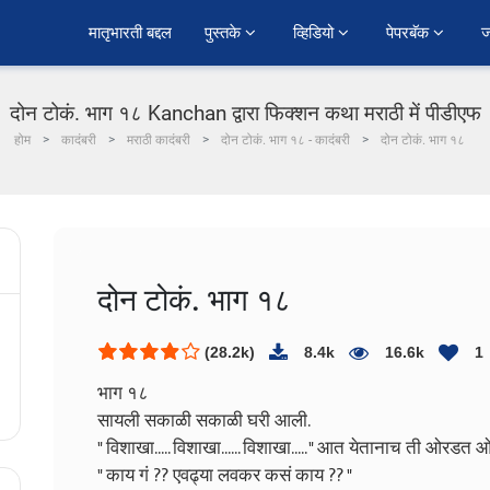
﻿मातृभारती बद्दल
पुस्तके 
व्हिडियो 
पेपरबॅक 
ज
दोन टोकं. भाग १८ Kanchan द्वारा फिक्शन कथा मराठी में पीडीएफ
होम
कादंबरी
मराठी कादंबरी
दोन टोकं. भाग १८ - कादंबरी
दोन टोकं. भाग १८
दोन टोकं. भाग १८
(28.2k)
8.4k
16.6k
1
भाग १८
सायली सकाळी सकाळी घरी आली.
" विशाखा..... विशाखा...... विशाखा..... " आत येतानाच ती ओर
" काय गं ?? एवढ्या लवकर कसं काय ?? "