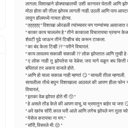
लागला. विशाखाने डोक्याखालची उशी कानावर घेतली आणि झोपा
मोठा होता की तीला झोपच लागली नाही. उठली आणि पाय आपटत ब
लावुन हॉलमध्ये नाचत होत्या.
" एएएएएए " विशाखा ओरडली त्यांच्यावर पण गाण्यांच्या आवाजात 
" काका काय चाललंय हे " तीने काकाला विचारायचा प्रयत्न केला 
शेवटी पुढे जाऊन तीने टिव्हीच बंद करून टाकला.
" का बंद केला टिव्ही ?? " परीने विचारलं.
" काय लावलय सकाळी सकाळी ?? लोक झोपतात आणि तुम्ही हे अ
" ए लोक नाही तु झोपतेस या वेळेस. जरा मागे वळून बघ किती 
बघितलं तर अकरा वाजले होते.
" आणि हो याला सकाळ नाही म्हणतं 😏 " सायली तीला म्हणाली.
सायलीला तीथे बघुन विशाखाला आठवलं की आपण हीला फोन न 
विचारलं,
" इतका वेळ झोपत होते मी 🥺 "
" हे असले तोंड केले की आपण वाचु, या भ्रमातुन बाहेर या जरा 
" अरे खरंच सॉरी. काल घरी आले आणि लगेच झोपले मग तुला फोन
" मेसेज करायचा ना मग. "
" सॉरी, विसरले मी. 😔 "