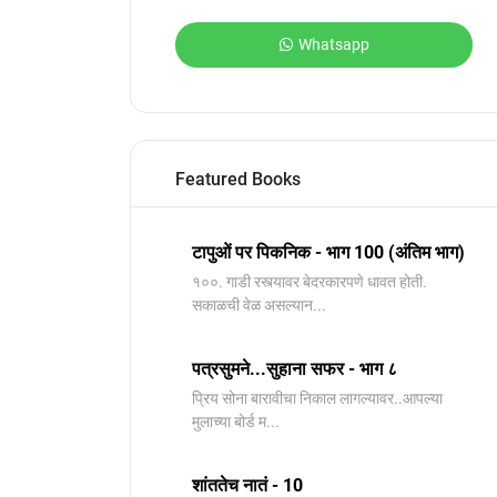
Whatsapp
Featured Books
टापुओं पर पिकनिक - भाग 100 (अंतिम भाग)
१००. गाडी रस्त्यावर बेदरकारपणे धावत होती.
सकाळची वेळ असल्यान...
पत्रसुमने...सुहाना सफर - भाग ८
प्रिय सोना बारावीचा निकाल लागल्यावर..आपल्या
मुलाच्या बोर्ड म...
शांततेच नातं - 10