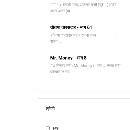
भाग १५: देहाची भाषा, ओठांची तृप्ती (पुढे...)अजय
आणि आंटी (बा...
तोतया वारसदार - भाग 61
तोतया वारसदार पात्र रचना बबन -
सारंग...
Mr. Money - भाग 8
## मिस्टर मनी (Mr. Money) - भाग ८: न्हावा शेवा
बंदरावरील साप...
श्रेणी
कथा