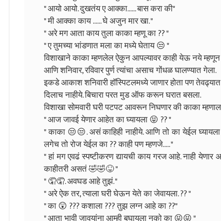
" आयो आयो. दुखतंय ए आक्का...... बास करा की"
" मी आक्का काय ...... घे अजुन मार खा. "
" अरे मग आता काय तुला काका म्हणू का ?? "
" ए तुमच्या भांडणात मला का मध्ये घेताय 😒 "
विशाखाने काका म्हणलेल ऐकुन आपल्यावर काही येऊ नये म्हणू
आणि शनिवार, रविवार पुर्ण त्यांचा असाच गोंधळ घालण्यात गेला.
इकडे आकाश शनिवारी हॉस्पिटलमध्ये जाणार होता पण तेवढ्यात त
दिलाच नाहीये. बिचारा परत मुड ऑफ करून घरात बसला.
विशाखा सोमवारी घरी पटपट आवरून निघणार की काका म्हणाल
" आज जावई येणार आहेत का घ्यायला 😝 ?? "
" काका 😒😒. असं काहिही नाहीये. आणि तो का येईल घ्यायला
लगेच तो रोज येईल का ?? काही पण म्हणजे..... "
" हां मग एवढं स्पष्टीकरण द्यायची काय गरज आहे. नाही येणार अ
काहीतरी असतं 🤣🤣😝 "
" 🤦🤦. अवघड आहे तुझं. "
" अरे ऐक तर, त्याला घरी घेऊन येते का जेवायला. ?? "
" का 😲 ??? कशाला ??? तुझ लग्न आहे का ??"
" आता भावी जावयांना आम्ही बघायला नको का 😝😝 "