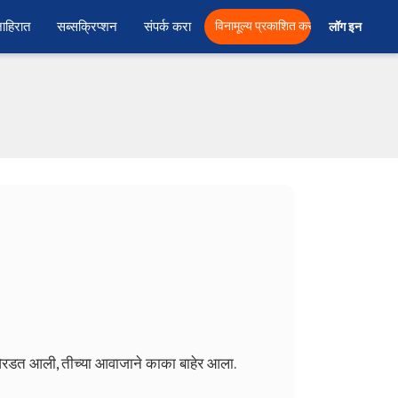
ाहिरात
सब्सक्रिप्शन
संपर्क करा
विनामूल्य प्रकाशित करा
लॉग इन  
डत ओरडत आली, तीच्या आवाजाने काका बाहेर आला.