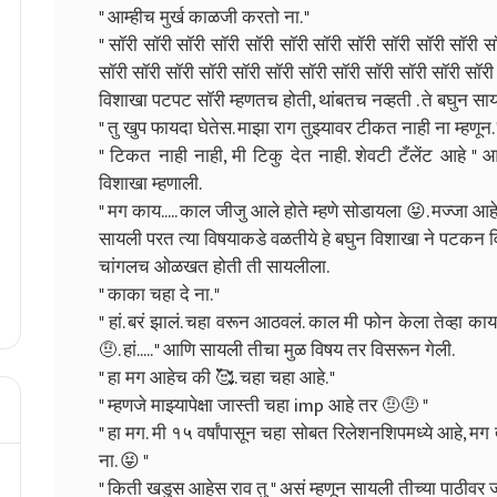
" आम्हीच मुर्ख काळजी करतो ना. "
" सॉरी सॉरी सॉरी सॉरी सॉरी सॉरी सॉरी सॉरी सॉरी सॉरी सॉरी स
सॉरी सॉरी सॉरी सॉरी सॉरी सॉरी सॉरी सॉरी सॉरी सॉरी सॉरी सॉरी 
विशाखा पटपट सॉरी म्हणतच होती, थांबतच नव्हती . ते बघुन स
" तु खुप फायदा घेतेस. माझा राग तुझ्यावर टीकत नाही ना म्हणून. 
" टिकत नाही नाही, मी टिकु देत नाही. शेवटी टँलेंट आहे 
विशाखा म्हणाली.
" मग काय..... काल जीजु आले होते म्हणे सोडायला 😝. मज्जा आहे
सायली परत त्या विषयाकडे वळतीये हे बघुन विशाखा ने पटकन‌ वि
चांगलच ओळखत होती ती सायलीला.
" काका चहा दे ना. "
" हां. बरं झालं. चहा वरून आठवलं. काल मी फोन केला तेव्हा काय 
🤨. हां..... " आणि सायली तीचा मुळ विषय तर विसरून गेली.
" हा मग आहेच की 🥰. चहा चहा आहे. "
" म्हणजे माझ्यापेक्षा जास्ती चहा imp आहे तर 🤨🤨 "
" हा मग. मी १५ वर्षांपासून चहा सोबत रिलेशनशिपमध्ये आहे, 
ना. 😝 "
" किती खडुस आहेस राव तु " असं म्हणून सायली तीच्या पाठीवर ज