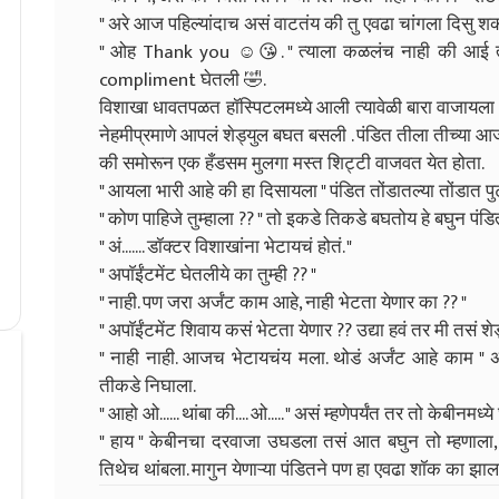
" अरे आज पहिल्यांदाच असं वाटतंय की तु एवढा चांगला दिसु शकत
" ओह Thank you ☺️😘. " त्याला कळलंच नाही की आई त्य
compliment घेतली 🤣.
विशाखा धावतपळत हॉस्पिटलमध्ये आली त्यावेळी बारा वाजायल
नेहमीप्रमाणे आपलं शेड्युल बघत बसली . पंडित तीला तीच्या आ
की समोरून एक हँडसम मुलगा मस्त शिट्टी वाजवत येत होता.
" आयला भारी आहे की हा दिसायला " पंडित तोंडातल्या तोंडात पु
" कोण पाहिजे तुम्हाला ?? " तो इकडे तिकडे बघतोय हे बघुन पंडि
" अं....... डॉक्टर विशाखांना भेटायचं होतं. "
" अपाॅईंटमेंट घेतलीये का तुम्ही ?? "
" नाही. पण जरा अर्जंट काम आहे, नाही भेटता येणार का ?? "
" अपाॅईंटमेंट शिवाय कसं भेटता येणार ?? उद्या हवं तर मी तसं शे
" नाही नाही. आजच भेटायचंय मला. थोडं अर्जंट आहे काम " अ
तीकडे निघाला.
" आहो ओ...... थांबा की.... ओ..... " असं म्हणेपर्यंत तर तो केबीनमध्
" हाय " केबीनचा दरवाजा उघडला तसं आत बघुन तो म्हणाल
तिथेच थांबला. मागुन येणाऱ्या पंडितने पण हा एवढा शॉक का झाल