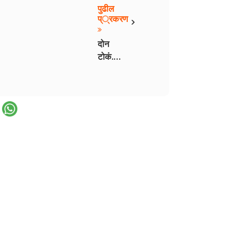
पुढील
›
प्रकरण
दोन
टोकं.
भाग १९