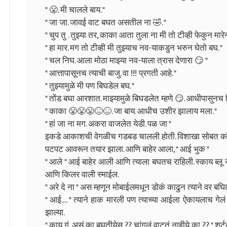
" 😤. मी चालले बाय. "
" जा जा. जावई वाट बघत असतील ना 🤣. "
" चुप तु . तुझ्या तर, काका आता तुला ना मी तो टीव्ही फेकुन मार
" हा मार. मग तो टीव्ही मी तुझ्याच नव-याकडुन भरुन घेतो बघ. "
" चल निघ. आला मोठा माझ्या नव-याला त्रास देणारा 😏 "
" आत्तापासूनच त्याची बाजु. वा !!! प्रगती आहे. "
" तुझ्यामुळे मी पण बिघडेल बघ. "
" तोंड बघा आरशात. माझ्यामुळे बिघडलेत म्हणे 😏. आधीपासुनच 
" काका 😤😤😤😖😖. जा बाय. आधीच उशीर झालाय मला. "
" हां जा ना मग. अकरा वाजलेत येडी. पळ जा "
इकडे आकाशची वेगळीच गडबड चालली होती. विशाखा सोबत कॉफ
पटपट आवरून तयार झाला. आणि बाहेर आला, " आई भुक "
" आले " आई बाहेर आली आणि त्याला बघतच राहिली. स्काय ब्लू सॅट
आणि किलर वाली स्माईल.
" अरे दे ना " अस‌ म्हणून मोबाईलमधून डोकं काढुन त्याने वर ब
" आई.... " त्याने हाक मारली पण त्याच्या आईला ऐकायलाच गेलं नाह
झाल्या.
" काय गं, असं का बघतीयेस ?? चांगलं वाटतं नाहीये का ?? " शर्