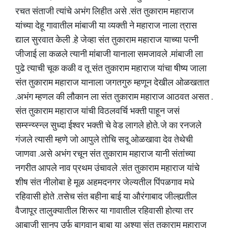
रचत संताजी त्यांचे अभंग लिहीत असे .संत तुकाराम महाराज
यांच्या देहू गावातील मांबाजी या व्यक्ती ने महाराज नाला त्रास
द्याल सुरवात केली .हे जेव्हा संत तुकाराम महाराज याच्या पत्नी
जीजाई ला कळले त्यानी मांबाजी यानाला समजावले .मांबाजी ला
पुढे त्याची चूक कळी व तू संत तुकाराम महाराज यांचा षीष्य जाला
संत तुकाराम महाराज यानाला जगतगुरु म्हणून देखील ओळखतात
.अभंग म्हणल की लौकान ला संत तुकाराम महाराज आठवत असत .
संत तुकाराम महाराज यांची विठलवर्चि भक्ती पाहून जसं
सम्स्न्य्स्न्ल सुध्दा ईश्वर भक्ती चे वेड लागले होते. जे का रनजले
गंजले त्यासी म्हणे जो आपुले तोचि सदू ओळखावा देव तेथेची
जाणवा .असे अभंग रचून संत तुकाराम महाराज यानी संतांच्या
नगरीत आपले नाव प्रथम उंचावले .संत तुकाराम महाराज यांचे
शीष संत नीलोबा हे मूळ अहमदनगर जेल्यतील पिंपळगाव मधे
रहिवासी होते .तसेच संत बहीना बाई या औरंगाबाद जील्ह्यतील
वैजापूर तालुक्यातील शिरूर या गावातील रहिवासी होत्या तर
आबाजी सानप उर्फ बागवान बाबा या अश्या संत तुकाराम महाराज