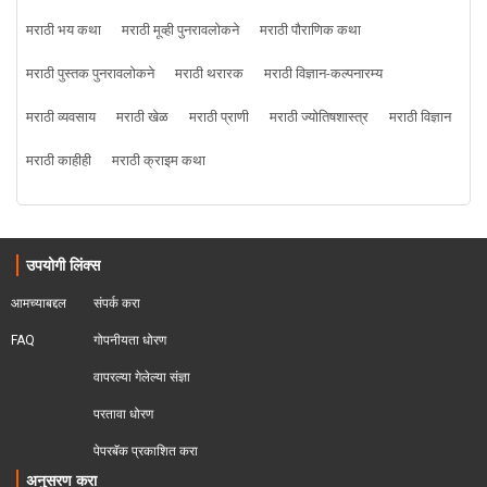
मराठी भय कथा
मराठी मूव्ही पुनरावलोकने
मराठी पौराणिक कथा
मराठी पुस्तक पुनरावलोकने
मराठी थरारक
मराठी विज्ञान-कल्पनारम्य
मराठी व्यवसाय
मराठी खेळ
मराठी प्राणी
मराठी ज्योतिषशास्त्र
मराठी विज्ञान
मराठी काहीही
मराठी क्राइम कथा
उपयोगी लिंक्स
आमच्याबद्दल
संपर्क करा
FAQ
गोपनीयता धोरण
वापरल्या गेलेल्या संज्ञा
परतावा धोरण 
पेपरबॅक प्रकाशित करा
अनुसरण करा