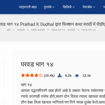
﻿मातृभारती बद्दल
पुस्तके 
व्हिडियो 
पेपरबॅक 
ज
रवड भाग १४ Pralhad K Dudhal द्वारा फिक्शन कथा मराठी में पीडी
होम
कादंबरी
मराठी कादंबरी
परवड भाग १४ - कादंबरी
परवड भाग १४
परवड भाग १४
(10.4k)
6.2k
12.1k
भाग १४
आपला पद्धतशीरपणे छळ होतो आहे हे लक्षात येताच वसंताच्या 
त्याचे कारणही तसेच होते
,
सलग दोन दिवस त्याला खायला काहीच 
तीन वेळा तिला खायला मागितले पण तिने सरळ दुर्लक्ष केले.आप