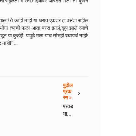
ो.राहुलला मारतो.माझ्यावर ओरडतो.मला तो दुष्मन
याला! ते काही नाही या घरात एकतर हा वसंता राहील
भोगा त्याची फळ! आता बस्स झालं
,
खुप झाले त्याचे
न या कुठंही! यापुढे मला याच तोंडही बघायचं नाही!
 नाही!
”....
पुढील
›
प्रक
रण
परवड
भाग
१५