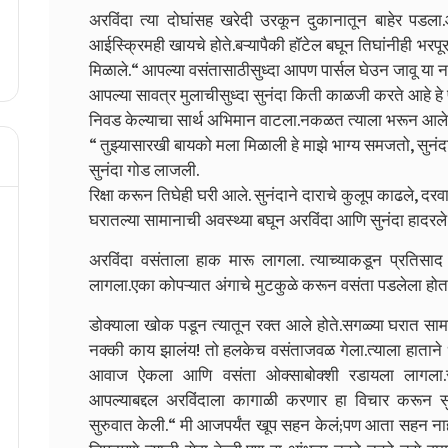
अरविंदा त्या दोघांसह खरेदी उरकून दुकानातून बाहेर पडल
आईस्क्रिमही खायचे होते.बऱ्यापैकी हॉटेल बघून तिघांनीही भर
मिळाले.
“
आपल्या वसंतासाठीसुध्दा आपण पार्सल घेउन जावू या न
आपल्या सावत्र मुलाचीसुध्दा सुनंदा किती काळजी करते आहे हे 
निवड केल्याचा सार्थ अभिमान वाटला.नकळत त्याला भरून आले
“
तुझ्यासारखी बायको मला मिळाली हे माझे भाग्य समजतो
,
सुनंद
सुनंदा गोड लाजली.
रिक्षा करून तिघेही घरी आले. सुनंदाने दाराचे कुलूप काढले
,
दरवा
घरातल्या सामानाची अवस्थ्या बघून अरविंदा आणि सुनंदा हादरले.
अरविंदा वसंताला हाक मारू लागला. त्याच्याकडून प्रतिसाद
लागला.एका कोपऱ्यात अंगाचे मुटकुळे करून वसंता पडलेला होत
डोक्याला खोक पडून त्यातून रक्त आले होते.सगळ्या घरात साम
नक्की काय झालंय! तो हलकेच वसंताजवळ गेला.त्याला हाताने 
आवाज ऐकला आणि वसंता ओक्साबोक्शी रडायला लागला.सुन
आपल्याबद्दल अरविंदाला कागाळी करणार हा विचार करून स
सुरुवात केली.
“
मी आजपर्यंत खूप सहन केलं;पण आता सहन नाही 