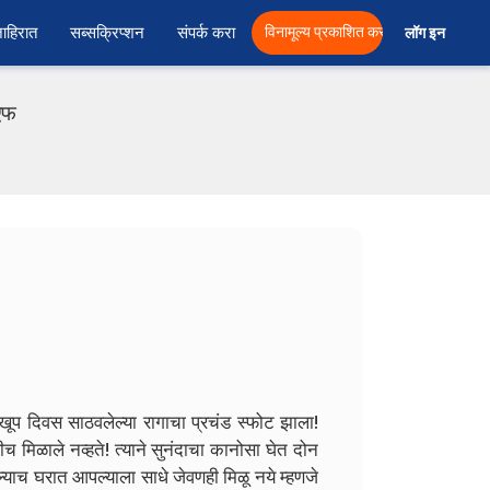
ाहिरात
सब्सक्रिप्शन
संपर्क करा
विनामूल्य प्रकाशित करा
लॉग इन  
एफ
खूप दिवस साठवलेल्या रागाचा प्रचंड स्फोट झाला!
मिळाले नव्हते! त्याने सुनंदाचा कानोसा घेत दोन
ल्याच घरात आपल्याला साधे जेवणही मिळू नये म्हणजे