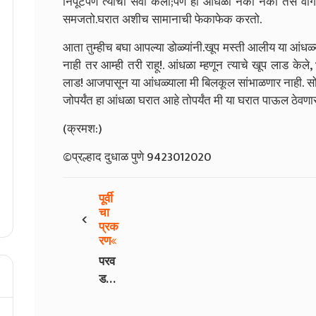
निपूटपणे त्याची सेवा केली;पण हा आंधळा नको नको तसे वागत
समजतो.घरात अशीच सामानाची फेकाफेक करतो.
आता तुम्हीच बघा आपल्या डोळ्यांनी.खूप मस्ती आलीय या आंधळ्
नाही तर आम्ही तरी राहू!. आंधळा म्हणून त्याचे खूप लाड केले
,
लाड! आजपासून या आंधळ्याला मी बिलकूल सांभाळणार नाही. सोडू
जोपर्यंत हा आंधळा घरात आहे तोपर्यंत मी या घरात पाऊल ठेवणार
(क्रमश:)
©प्रल्हाद दुधाळ पुणे 9423012020
पूर्वी
‹
चा
प्रक
रण
परव
ड
भाग
१३