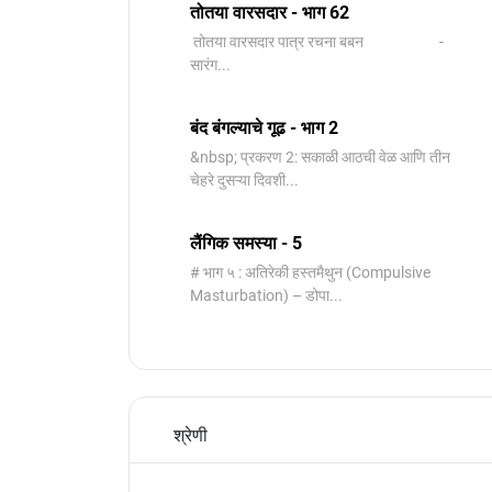
तोतया वारसदार - भाग 62
तोतया वारसदार पात्र रचना बबन -
सारंग...
बंद बंगल्याचे गूढ - भाग 2
&nbsp; प्रकरण 2: सकाळी आठची वेळ आणि तीन
चेहरे दुसऱ्या दिवशी...
लैंगिक समस्या - 5
# भाग ५ : अतिरेकी हस्तमैथुन (Compulsive
Masturbation) – डोपा...
श्रेणी