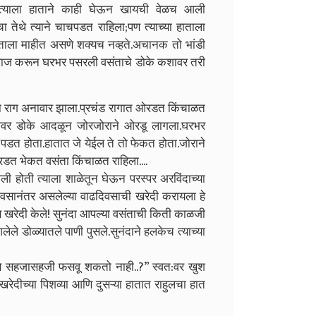
त्याला हाताने काही घेऊन खायची वेळच आली
यचा तेथे त्याने चाचपडत राहिला
;
पण त्याच्या हाताला
ंताला माहीत असणे शक्यच नव्हते.अचानक तो भांडी
वाज करून घरभर पसरली वसंताचे डोके कशावर तरी
याचा राग अनावार झाला.प्रचंड रागात ओरडत किंचाळत
ंतीवर डोके आदळून जोरजोराने ओरडू लागला.घरभर
डत होता.हातात जे येईल ते तो फेकत होता.जोराने
रडत भेकत वसंता किंचाळत राहिला....
गेली होती त्याला शाळेतून घेऊन परस्पर अरविंदाच्या
िवसानंतर असलेल्या वाढदिवसाची खरेदी करायला हे
रेस खरेदी केले! सुनंदा आपल्या वसंताची किती काळजी
ले डोळ्यातले पाणी पुसले.सुनंदाने हलकेच त्याच्या
े सहजासहजी फसवू शकतो नाही..
?”
स्वत:वर खुश
खरेदीच्या पिशव्या आणि दुसऱ्या हातात राहुलचा हात