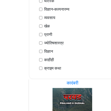
थरारक
विज्ञान-कल्पनारम्य
व्यवसाय
खेळ
प्राणी
ज्योतिषशास्त्र
विज्ञान
काहीही
क्राइम कथा
कादंबरी