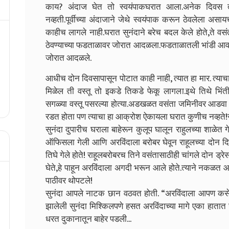
काय
?
अंदाज घेत तो स्वयंपाकघरात आला.अनेक दिवस 
नव्हती.पूर्वीच्या अंदाजाने जेथे स्वयंपाक करून ठेवलेला असा
काहीच लागले नाही.घरात सुनंदाने बरेच बदल केले होते
,
ते वस
ठेवण्याच्या फडताळावर जोरात आदळला.फडताळातली भांडी आ
जोरात आदळले.
आधीच दोन दिवसापासून पोटात काही नाही
,
त्यात हा मार. त्
मिळेल ती वस्तू तो इकडे तिकडे फेकू लागला.इथे तिथे भि
सगळ्या वस्तू पसरल्या होत्या.अडखळत वसंता जमिनीवर आडवा प
रडत होता पण त्याचा हा आक्रोश ऐकायला घरात कुणीच नव्हते!
सुनंदा दुपारीच घराला बाहेरून कुलूप घालून राहुलच्या शाळेत 
ऑफिसला गेली आणि अरविंदाला बरोबर घेवून राहूलच्या दोन द
तिघे गेले होते! राहूलबरोबरच तिने वसंतासाठीही चांगले दोन ड्
घेते
,
हे पाहून अरविंदाला अगदी भरून आले होते.त्याने नकळत आले
पाठीवर थोपटले!
सुनंदा आपले नाटक छान वठवत होती.
“
अरविंदाला आपण कस
झालेली सुनंदा मिश्किलपणे हसत अरविंदाच्या मागे एका हातात 
धरत दुकानातून बाहेर पडली...