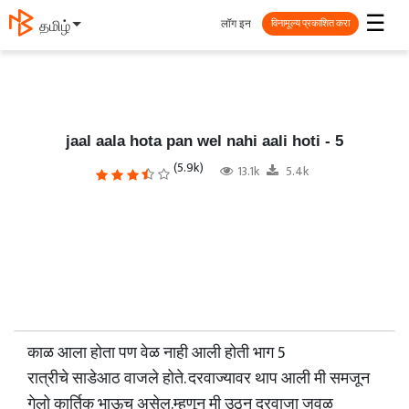
☰
लॉग इन
தமிழ்
विनामूल्य प्रकाशित करा
jaal aala hota pan wel nahi aali hoti - 5
(5.9k)
13.1k
5.4k
काळ आला होता पण वेळ नाही आली होती भाग 5
रात्रीचे साडेआठ वाजले होते. दरवाज्यावर थाप आली मी समजून
गेलो कार्तिक भाऊच असेल.म्हणून मी उठून दरवाजा जवळ