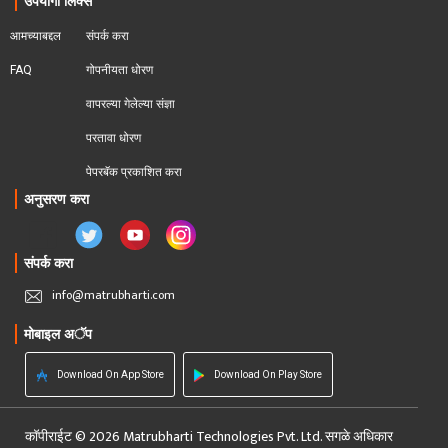
उपयोगी लिंक्स
आमच्याबद्दल
संपर्क करा
FAQ
गोपनीयता धोरण
वापरल्या गेलेल्या संज्ञा
परतावा धोरण 
पेपरबॅक प्रकाशित करा
अनुसरण करा
संपर्क करा
info@matrubharti.com
मोबाइल अॅप
Download On App Store
Download On Play Store
कॉपीराईट © 2026 Matrubharti Technologies Pvt. Ltd. सगळे अधिकार