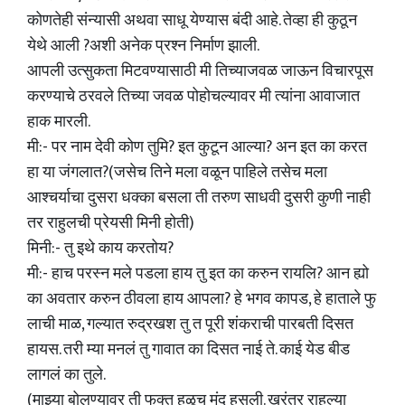
कोणतेही संन्यासी अथवा साधू येण्यास बंदी आहे. तेव्हा ही कुठून
येथे आली ?अशी अनेक प्रश्न निर्माण झाली.
आपली उत्सुकता मिटवण्यासाठी मी तिच्याजवळ जाऊन विचारपूस
करण्याचे ठरवले तिच्या जवळ पोहोचल्यावर मी त्यांना आवाजात
हाक मारली.
मी:- पर नाम देवी कोण तुमि? इत कुटून आल्या? अन इत का करत
हा या जंगलात?(जसेच तिने मला वळून पाहिले तसेच मला
आश्चर्याचा दुसरा धक्का बसला ती तरुण साधवी दुसरी कुणी नाही
तर राहुलची प्रेयसी मिनी होती)
मिनी:- तु इथे काय करतोय?
मी:- हाच परस्न मले पडला हाय तु इत का करुन रायलि? आन ह्यो
का अवतार करुन ठीवला हाय आपला? हे भगव कापड, हे हाताले फु
लाची माळ, गल्यात रुद्रखश तु त पूरी शंकराची पारबती दिसत
हायस. तरी म्या मनलं तु गावात का दिसत नाई ते. काई येड बीड
लागलं का तुले.
(माझ्या बोलण्यावर ती फक्त हळूच मंद हसली. खरंतर राहुल्या