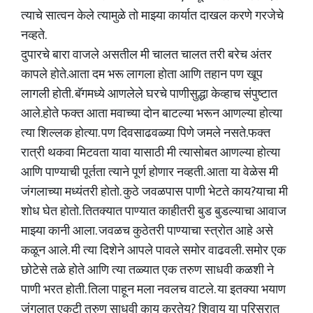
त्याचे सात्वन केले त्यामुळे तो माझ्या कार्यात दाखल करणे गरजेचे
नव्हते.
दुपारचे बारा वाजले असतील मी चालत चालत तरी बरेच अंतर
कापले होते.आता दम भरू लागला होता आणि तहान पण खूप
लागली होती. बॅगमध्ये आणलेले घरचे पाणीसुद्धा केव्हाच संपुष्टात
आले.होते फक्त आता मवाच्या दोन बाटल्या भरून आणल्या होत्या
त्या शिल्लक होत्या. पण दिवसाढवळ्या पिणे जमले नसते.फक्त
रात्री थकवा मिटवता यावा यासाठी मी त्यासोबत आणल्या होत्या
आणि पाण्याची पूर्तता त्याने पूर्ण होणार नव्हती. आता या वेळेस मी
जंगलाच्या मध्यंतरी होतो. कुठे जवळपास पाणी भेटते काय?याचा मी
शोध घेत होतो. तितक्यात पाण्यात काहीतरी बुड बुडल्याचा आवाज
माझ्या कानी आला. जवळच कुठेतरी पाण्याचा स्त्रोत आहे असे
कळून आले. मी त्या दिशेने आपले पावले समोर वाढवली. समोर एक
छोटेसे तळे होते आणि त्या तळ्यात एक तरुण साधवी कळशी ने
पाणी भरत होती. तिला पाहून मला नवलच वाटले. या इतक्या भयाण
जंगलात एकटी तरुण साधवी काय करतेय? शिवाय या परिसरात