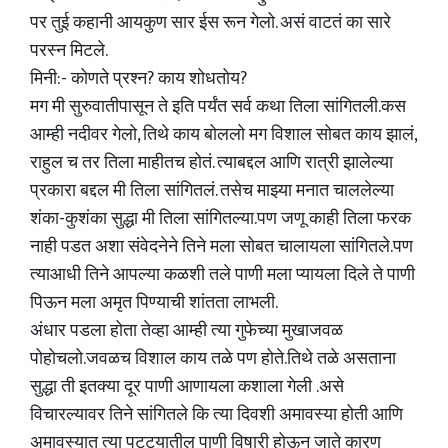
पर तुई कहानी आयकुण सार ईस रून गेलो. असं वाटतं का सारे
परस्न मिटले.
मिनी:- कोणते प्रश्न? काय शोधतोय?
मग मी सुरुवातीपासून ते इति पर्यंत सर्व कथा तिला सांगितली.कस
आम्ही नदीवर गेलो, तिथे काय बोललो मग विशाल सोबत काय झालं,
राहुल च तर तिला माहीतच होतं. त्याबद्दल आणि रात्री झालेल्या
प्रकारा बद्दल मी तिला सांगितलं. तसेच माझ्या मनात चाललेल्या
शंका-कुशंका सुद्धा मी तिला सांगितल्या.पण जणू काही तिला फरक
नाही पडत अशा संवेदनेने तिने मला सोबत चालायला सांगितले.पण
त्याआधी तिने आपल्या कळशी तले पाणी मला प्यायला दिले ते पाणी
पिऊन मला अमृत पिण्याची शांतता लाभली.
अंधार पडला होता तेव्हा आम्ही त्या गुफेच्या मुखाजवळ
पोहोचलो.जवळच विशाल काय तळे पण होते.तिथे तळे असताना
सुद्धा ती इतक्या दूर पाणी आणायला कशाला गेली .असे
विचारल्यावर तिने सांगितले कि त्या दिवशी अमावस्या होती आणि
अमावस्यात त्या पट्ट्यातील पाणी विषारी होऊन जाते कारण