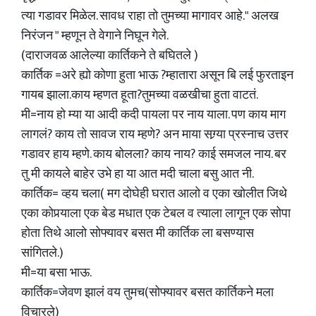
त्या गडावर मिळेल. सावध राहा तो तुमच्या मागावर आहे." अलख
निरंजन " म्हणून ते वेगाने निघून गेले.
(दाराजवळ आलेल्या कार्तिकने ते बघितले )
कार्तिक =अरे ह्यो कोणा हुता भाऊ ?म्हातारा असून बि लई फुरताइन
गायब झाला.काय म्हणत हूता?तुमच्या वळखीचा हुता वाटतं.
मी=नाय हो म्या या आदी कदी पायला पर नाय याला. पण काय माग
लागलं? काय तो सावज राय म्हणे? अन माया सग्र्या प्रस्नाच उत्तर
गडावर हाय म्हणे. काय बोलला? काय नाय? काई समजल नाय. बर
तु मी कायले बाहेर उभे हा या आत मदी चाला बसु आत नी.
कार्तिक= व्हय चला( मग दोघेही घरात आलो व एका खोलीत जिथे
एका कोपर्‍याला एक बेड मधात एक टेबल व त्याला लागून एक सोपा
होता तिथे आलो सोफ्यावर बसत मी कार्तिक ला बसण्यास
सांगितले.)
मी=या बसा भाऊ.
कार्तिक=जेवण झालं वय तुमच(सोफ्यावर बसत कार्तिकने मला
विचारले)