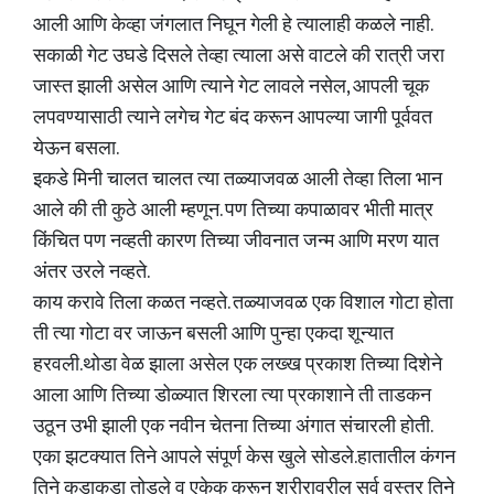
आली आणि केव्हा जंगलात निघून गेली हे त्यालाही कळले नाही.
सकाळी गेट उघडे दिसले तेव्हा त्याला असे वाटले की रात्री जरा
जास्त झाली असेल आणि त्याने गेट लावले नसेल, आपली चूक
लपवण्यासाठी त्याने लगेच गेट बंद करून आपल्या जागी पूर्ववत
येऊन बसला.
इकडे मिनी चालत चालत त्या तळ्याजवळ आली तेव्हा तिला भान
आले की ती कुठे आली म्हणून. पण तिच्या कपाळावर भीती मात्र
किंचित पण नव्हती कारण तिच्या जीवनात जन्म आणि मरण यात
अंतर उरले नव्हते.
काय करावे तिला कळत नव्हते. तळ्याजवळ एक विशाल गोटा होता
ती त्या गोटा वर जाऊन बसली आणि पुन्हा एकदा शून्यात
हरवली.थोडा वेळ झाला असेल एक लख्ख प्रकाश तिच्या दिशेने
आला आणि तिच्या डोळ्यात शिरला त्या प्रकाशाने ती ताडकन
उठून उभी झाली एक नवीन चेतना तिच्या अंगात संचारली होती.
एका झटक्यात तिने आपले संपूर्ण केस खुले सोडले.हातातील कंगन
तिने कडाकडा तोडले व एकेक करून शरीरावरील सर्व वस्त्र तिने