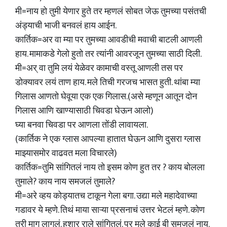
मी=नाय हो तुमी येणार हुते तर म्हणलं सोबत जेऊ तुमच्या पसंतची
अंड्याची भाजी बनवलं हाय आईन.
कार्तिक=अर वा म्या पर तुमच्या आवडीची मवाची बाटली आणली
हाय. मामाकडे गेलो हुतो तर त्यांनी आवरजून तुमच्या साठी दिली.
मी=अर् वा तुमि लयं येळेवर कामाची वस्तू आणली तस पर
डोक्यावर लयं ताण हाय. मले तिची गरजच भासत हुती. थांबा म्या
गिलास आणतो घेवूया एक एक गिलास.(असे म्हणून आतून दोन
गिलास आणि खाण्यासाठी चिवडा घेऊन आलो)
घ्या बनवा चिवडा पर आणला तोंडी लावायला.
(कार्तिक ने एक ग्लास आपल्या हातात घेऊन आणि दुसरा ग्लास
माझ्यासमोर वाढवत मला विचारले)
कार्तिक=तुमि सांगितलं नाय तो इसम कोण हुत तर ? काय बोलला
तुमाले? काय नाय समजलं तुमाले?
मी=अरे व्हय कोड्यातच टाकून गेला बगा. उद्या मले महादेवाच्या
गडावर ये म्हणे. तिथं माया साऱ्या प्रसनाचं उत्तर भेटलं म्हणे. कोण
तरी माग लागलं. हुशार राले सांगितलं. पर मले काई बी समजलं नाय.