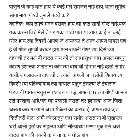
पासुन जे काई व्हत हाय थे काई मले समजत नाई हाय. आता तुमीच
सांगा माया गोष्टी तुमालें पटते का?
कार्तिक:-व्हय तुमचं मनन बराबर हाय. ह्यो काई सादी गोष्ट नाई.यक
यक करुन तिघे मेले ते पर यका पाठो पाठ यांच्यात काई ना काई
घोळ हाय. त्या दिवशी आपण जे आयकल ते आज आपण पायल पण
हे बी गोष्ट तुमची बराबर हाय. अन रायली गोष्ट त्या दिसीच्या
वाघाची तर मले बी वाटत नाय की तो साधासुधा वाघ असल म्हणून
कारण ईशाल्या असताना कोणत्या वाघाची हिम्मत नाई व्हती समोर
याची. जंगलातल्या वाघाची त त्याले चांगली जाण होती.शिवाय त्या
दिवशी म्या पहिल्यांदाच त्या वाघाल पाहून ईशल्या ले ईचारात
पडतानी पायलं मनुन म्या घाबरून पळू लागलो. पर त्या गोष्टीचा मले
लई पस्तावा आहे.जर म्या पळालो नसतो तर ईशाल्या आज जिता
असता.कारण त्याले अशा येळेला का कराच हे चांगल ठाव व्हत.
कितीतरी येळा आमी जंगलातून वाघ समोर असतांना बी सुखरूप
घरी आलो हुतो.पर राहुल्या आणि नीत्याच्या मरणा मुळ मले असं
वाटत हाय की नक्की काय ना काय घोळ हाय.