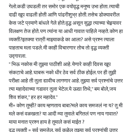
गेलो.कडी उघडली तर समोर एक वयोवृद्ध मनुष्य उभा होता. त्याची
दाढी खूप वाढली होती आणि पांढरीशुभ्र होती. तसेच डोक्यावरील
केस जटे प्रमाणे बांधले गेले होते.वृद्ध असून सुद्धा त्याच्या चेहर्‍यावर
विलक्षण तेज होते. पण त्यांना या आधी गावात पाहिले नव्हते. कोण हा
व्यक्ती?इतक्या रात्री माझ्याकडे का आला? असे प्रश्न त्याला
पाहताच मला पडले. मी काही विचारणार तोच तो वृद्ध व्यक्ती
उद्गारला.
" भिऊ नकोस मी तुझ्या पाठीशी आहे. येणारे काही दिवस खूप
संकटाचे आहे. घाबरू नको धीर ठेव सर्व ठीक होईल. पर ही तुझी
परीक्षा आहे ती तुला द्यावीच लागणार आहे. तुझ्या सर्व प्रश्नांचे उत्तर
त्या महादेवाच्या गडावर तुला भेटेल.ये ऊद्या तिथे," बम बोले,जय
शिव शंकर," हर हर महादेव."
मी= कोण तुम्ही? काय म्हणताय बाबा?मले काय समजलं ना य? तु मी
मले कसं वळखता? या आदी म्या तुमाले बगितलं पण नाय गावात?
माया मनात प्रश्न हाय हे तुमाले कसं माईत ?
वृद्ध व्यक्ती = सर्व समजेल, सर्व कळेल तुझ्या सर्व प्रश्नांची उत्तर