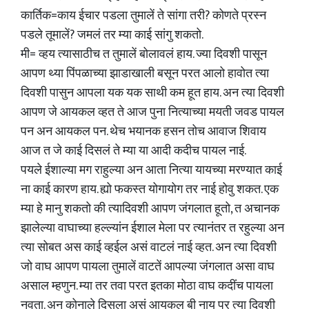
कार्तिक=काय ईचार पडला तुमालें ते सांगा तरी? कोणते प्रस्न
पडले तूमालें? जमलं तर म्या काई सांगु शकतो.
मी= व्हय त्यासाठीच त तुमालें बोलावलं हाय. ज्या दिवशी पासून
आपण थ्या पिंपळाच्या झाडाखाली बसून परत आलो हावोत त्या
दिवशी पासुन आपला यक यक साथी कम हूत हाय. अन त्या दिवशी
आपण जे आयकल व्हत ते आज पुना नित्याच्या मयती जवड पायल
पन अन आयकल पन. थेच भयानक हसन तोच आवाज शिवाय
आज त जे काई दिसलं ते म्या या आदी कदीच पायल नाई.
पयले ईशाल्या मग राहुल्या अन आता नित्या यायच्या मरण्यात काई
ना काई कारण हाय. ह्यो फकस्त योगायोग तर नाई होवु शकत. एक
म्या हे मानु शकतो की त्यादिवशी आपण जंगलात हूतो, त अचानक
झालेल्या वाघाच्या हल्ल्यांन ईशाल मेला पर त्यानंतर त रहुल्या अन
त्या सोबत अस काई व्हईल असं वाटलं नाई व्हत. अन त्या दिवशी
जो वाघ आपण पायला तुमालें वाटतें आपल्या जंगलात असा वाघ
असाल म्हणुन. म्या तर तवा परत इतका मोठा वाघ कदींच पायला
नवता. अन् कोनाले दिसला असं आयकल बी नाय पर त्या दिवशी