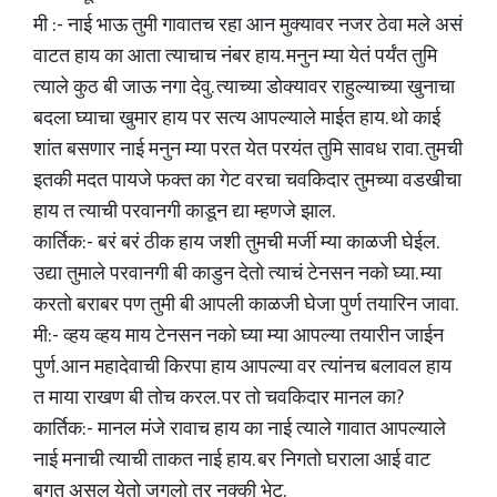
मी :- नाई भाऊ तुमी गावातच रहा आन मुक्यावर नजर ठेवा मले असं
वाटत हाय का आता त्याचाच नंबर हाय. मनुन म्या येतं पर्यंत तुमि
त्याले कुठ बी जाऊ नगा देवु. त्याच्या डोक्यावर राहुल्याच्या खुनाचा
बदला घ्याचा खुमार हाय पर सत्य आपल्याले माईत हाय. थो काई
शांत बसणार नाई मनुन म्या परत येत परयंत तुमि सावध रावा. तुमची
इतकी मदत पायजे फक्त का गेट वरचा चवकिदार तुमच्या वडखीचा
हाय त त्याची परवानगी काडून द्या म्हणजे झाल.
कार्तिक:- बरं बरं ठीक हाय जशी तुमची मर्जी म्या काळजी घेईल.
उद्या तुमाले परवानगी बी काडुन देतो त्याचं टेनसन नको घ्या. म्या
करतो बराबर पण तुमी बी आपली काळजी घेजा पुर्ण तयारिन जावा.
मी:- व्हय व्हय माय टेनसन नको घ्या म्या आपल्या तयारीन जाईन
पुर्ण. आन महादेवाची किरपा हाय आपल्या वर त्यांनच बलावल हाय
त माया राखण बी तोच करल. पर तो चवकिदार मानल का?
कार्तिक:- मानल मंजे रावाच हाय का नाई त्याले गावात आपल्याले
नाई मनाची त्याची ताकत नाई हाय. बर निगतो घराला आई वाट
बगत असल येतो जगलो तर नक्की भेटू.