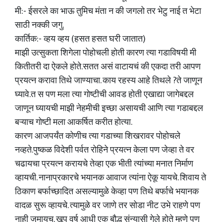
मी:- ईसरले का भाऊ तुमिच मंता न की जगलो तर भेटु नाई त भेटा
साठी नक्की जगु.
कार्तिक:- व्हय व्हय (हसत हसत घरी जातात)
माझी उत्सुकता शिगेला पोहोचली होती कारण त्या गडाविषयी मी
कितीतरी दा ऐकले होते.सतत असं वाटायचं की एकदा तरी आपण
प्रयत्न करावा तिथे जाण्याचा. काय रहस्य आहे तिथले ?ते जाणून
घ्यावे.त स पण मला त्या गोष्टीची आवड होती एखाद्या जागेबद्दल
जाणून घ्यायची माझी नेहमीची इच्छा असायची आणि त्या गडाबद्दल
बऱ्याच गोष्टी मला आकर्षित करीत होत्या.
कारण आजपर्यंत कोणीच त्या गडाच्या शिखरावर पोहोचले
नव्हते.पुष्कळ विदेशी पर्वत रोहिने प्रयत्न केला पण जेव्हा ते वर
चढायचा प्रयत्न करायचे तेव्हा एक भीती त्यांच्या मनात निर्माण
व्हायची. नानाप्रकारचे भयानक आवाज त्यांना ऐकू यायचे. शिवाय ते
ठिकाण बर्फाच्छादित असल्यामुळे केव्हा पण तिथे बर्फाचे भयानक
वादळ सुरू व्हायचे. त्यामुळे वर जाणे तर सोडा नीट उभे राहणे पण
नाही जमायच. खूप वर्ष आधी एक बौद्ध संन्यासी गेले होते म्हणे पण