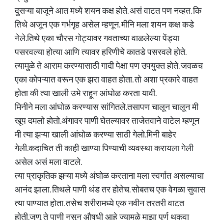
दुसऱ्या बाजूने आत मध्ये शयन कक्ष होते. असं वाटत पण नव्हत. कि
तिथे अजून एक गर्भगृह असेल म्हणून. मीनि मला शयन कक्ष कडे
नेले.तिथे एका चौरस गोट्यावर गवताच्या वाळलेल्या पेंड्या
पसरवल्या होत्या आणि त्यावर हरिणीचे कातडे पसरवले होते.
त्यामुळे ते आराम करण्यासाठी गादी पेक्षा पण उपयुक्त होते. जवळच
एका कोपऱ्यात वरून एक झरा वाहत होता. तो अशा प्रकारे वाहत
होता की त्या खाली उभे राहून आंघोळ करता यावी.
मिनीने मला आंघोळ करण्यास सांगितले.तसापण चालून चालून मी
खूप दमलो होतो.अंगावर पाणी घेतल्यावर ताजेतवाने वाटेल म्हणून
मी त्या झऱ्या खाली आंघोळ करण्या साठी गेलो.मिनी बाहेर
गेली.कदाचित ती काही खाण्या पिण्याची व्यवस्था करायला गेली
असेल असं मला वाटले.
त्या प्राकृतिक झऱ्या मध्ये अंघोळ करताना मला स्वर्गात असल्याचा
आनंद झाला. तिथले पाणी थंड तर होतेच. सोबतच एक वेगळा सुवास
त्या पाण्यात होता. तसेच शरीरामध्ये एक नवीन तरतरी वाटत
होती.जणू ते पाणी नसून औषधी आहे ज्यामुळे माझा पूर्ण थकवा