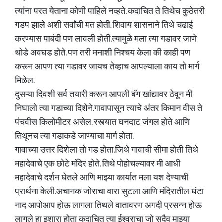
त्यांना परत येताना कोणी पाहिले नव्हते. कदाचित ते तिथेच कुठेतरी
गडप झाले अशी सर्वांची मत होती. शिवाय शासनाने तिथे चढाई
करण्यास पाबंदी पण लावली होती.त्यामुळे मला त्या गडावर जाणे
थोडे अवघड होते. पण तरी मनाशी निश्चय केला की काही पण
करून आपण त्या गडावर जायच तेव्हाच आपल्याला काय तो मार्ग
मिळेल.
दुसऱ्या दिवशी सर्व तयारी करून आपली बॅग खांद्यावर ठेवून मी
निघालो त्या गडाच्या दिशेने.गावापासून त्याचे अंतर किमान वीस ते
पंचवीस किलोमीटर असेल. रस्त्यात घनदाट जंगल होते आणि
तिथूनच त्या गडाकडे जाण्याचा मार्ग होता.
गावाच्या उत्तर दिशेला तो गड होता.जिथे गावाची सीमा होती तिथे
महादेवाचे एक छोटे मंदिर होते. तिथे पोहोचल्यावर मी आधी
महादेवाचे दर्शन घेतले आणि माझ्या कार्यात मला यश देण्याची
प्रार्थना केली.अचानक जोराचा वारा सुटला आणि मंदिरातील घंटा
नाद आपोआप होऊ लागला तिथले वातावरण अगदी प्रसन्न होऊ
लागले हा इशारा होता कदाचित त्या ईश्वराचा जो सदैव माझ्या