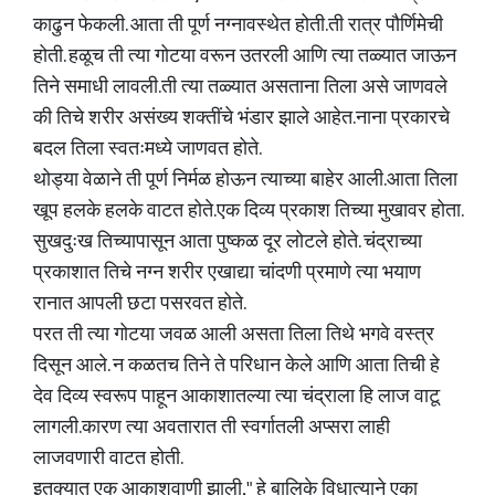
काढुन फेकली. आता ती पूर्ण नग्नावस्थेत होती.ती रात्र पौर्णिमेची
होती. हळूच ती त्या गोटया वरून उतरली आणि त्या तळ्यात जाऊन
तिने समाधी लावली.ती त्या तळ्यात असताना तिला असे जाणवले
की तिचे शरीर असंख्य शक्तींचे भंडार झाले आहेत.नाना प्रकारचे
बदल तिला स्वतःमध्ये जाणवत होते.
थोड्या वेळाने ती पूर्ण निर्मळ होऊन त्याच्या बाहेर आली.आता तिला
खूप हलके हलके वाटत होते.एक दिव्य प्रकाश तिच्या मुखावर होता.
सुखदुःख तिच्यापासून आता पुष्कळ दूर लोटले होते. चंद्राच्या
प्रकाशात तिचे नग्न शरीर एखाद्या चांदणी प्रमाणे त्या भयाण
रानात आपली छटा पसरवत होते.
परत ती त्या गोटया जवळ आली असता तिला तिथे भगवे वस्त्र
दिसून आले. न कळतच तिने ते परिधान केले आणि आता तिची हे
देव दिव्य स्वरूप पाहून आकाशातल्या त्या चंद्राला हि लाज वाटू
लागली.कारण त्या अवतारात ती स्वर्गातली अप्सरा लाही
लाजवणारी वाटत होती.
इतक्यात एक आकाशवाणी झाली," हे बालिके विधात्याने एका