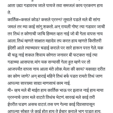
आता उद्या गडावरच जाले पायजे तवा समजलं काय प्रकरण हाय
ते.
कार्तिक=कसलं कोड? कसले प्रस्न? तुमाले पडले मले बी सांगा
जमलं तर म्या काई सांगु शकतो. अन् रायली गोष्ट त्या गडावर जाची
तर तिथं त कोणाची जाचि हिम्मत व्हत नाई जो बी गेला वापस नाय
आला. तिथं म्हणते साक्षात महादेव तप करत हाय म्हणते कितीतरी
ईदेशी आले त्याच्यावर चडाई कराले पर सारे हारून परत गेले. यक
बी चडू नाई शकल शिवाय कोणत जनावर बी फटकत नाई त्या
गडाच्या आसपास. मांग यक सन्यासी गेला हुत म्हणे पर तो
आजपर्यंत वापस नाय आला मंते लोक. मेला की काय? यकाद्या दरीत
का कोण जाणे? अन् बाराई महिने तिथं बर्फ पडत रायते तिथं जाण
आपल्या सारख्या साद्या माणसाचं काम नाई.
मी= व्हय मले बी माईत हाय कार्तिक भाऊ पर इलाज नाई हाय माया
प्रस्नाचे उत्तर मले वाटते तिथंच भेटणं. सारखं मले काई तरी
ईपरीत घडण असच वाटतं. तस पण गेल्या काई दिवसापासून
आपल्या सोबत जे काई होत हाय ते ईचार कराले भाग पाडत हाय.