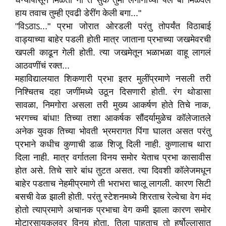
धन्यापासून मिळतो ना ते सुक तुमी लगीनाच्या पैले बी मिळवलं
हाय तवाच तुम्ही एवढी डेरींग केली बगा..."
"विऽठाऽ..." प्रभा जोरात ओरडली परंतु तोपर्यंत विठाबाई
वाड्याच्या बाहेर पडली होती मात्र जाताना प्रभाच्या जखमेवरची
खपली काढून गेली होती. त्या जखमेतून भळाभळा वाहू लागलं
आठवणींचं रक्त...
महाविद्यालयात शिकणारी प्रभा इतर मुलींप्रमाणे नसली तरी
निश्चितच दहा जणींमध्ये उठून दिसणारी होती. रंग थोडासा
सावळा, निमगोरा असला तरी मुख्य आकर्षण होते तिचे नाक,
भरगच्च बांधा! तिच्या तशा आकर्षक सौंदर्यामुळेच कॉलेजातले
अनेक युवक तिच्या भोवती भ्रमरागत पिंगा घालत असत परंतु
प्रभाने कधीच कुणाची डाळ शिजू दिली नाही. कुणालाच थारा
दिला नाही. मात्र वर्गातला विनय समोर येताच प्रभा कासावीस
होत असे. तिचे सारे बांध तुटत असत. त्या दिवशी कॉलेजमधून
बाहेर पडताच नेहमीप्रमाणे ती भराभरा चालू लागली. कारण सिटी
बसची वेळ झाली होती. परंतु स्टेशनमध्ये शिरताच रेल्वेचा वेग मंद
होतो त्याप्रमाणे अचानक प्रभाचा वेग कमी झाला कारण समोर
मोटारसायकलवर विनय होता. तिला पाहताच तो हर्षोल्लासात