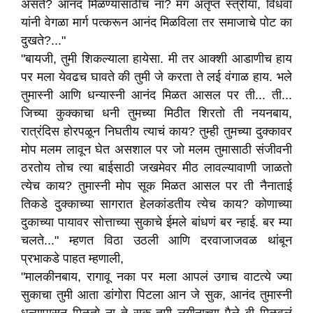
असते? आनंद मिळण्यासाठीच ना? मग अतृप्त स्त्रीया, विधवा
यांनी वेगळा मार्ग पत्करून आनंद मिळविला तर समाजाचे पोट का
दुखते?..."
"बायजी, तुमी शिकल्याला हायेसा. मी तर आक्शी आडाणीच हाय
पर मला येवढच घावते की तुमी जे करता ते लई वंगाळ हाय. भले
तुमास्नी आणि धन्यास्नी आनंद मिळत आसल पर ती... ती...
जिच्या कुक्काचा धनी तुमच्या मिठीत शिरतो ती नयनबाय,
रात्रंदिस होरपळून निघतीय त्याचं काय? तुम्ही तुमच्या दुक्कावर
मोप मलम लावून घेत असशाल पर जो मलम तुमासाठी संजीवनी
ठरतोय तोच त्या बाईसाठी जखमेवर मीठ लावल्यावाणी जाळतो
त्येच काय? तुमास्नी मोप सूक मिळत आसल पर ती नैनाताई
तिकडे दुक्काच्या सागरात हेलकांडतीय त्येच काय? कोणाच्या
दुकाच्या पायावर सोत्ताच्या सुकाचे ईमले बांधणं बर न्हाई. बर म्या
चलते..." म्हणत विठा उठली आणि दरवाजाजवळ थांबून
प्रभाकडे पाहत म्हणाली,
"मालकीनबाय, रागावू नका पर मला आपलं उगाच वाटत्ये ज्या
सुकाचा तुमी आता डांगोरा पिटला आन जे सुक, आनंद तुमास्नी