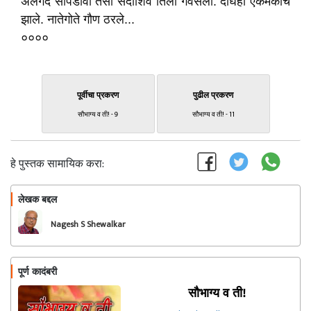
अलगद सापडावा तसा सदाशिव तिला गवसला. दोघेही एकमेकांचे
झाले. नातेगोते गौण ठरले...
००००
पूर्वीचा प्रकरण
पुढील प्रकरण
सौभाग्य व ती! - 9
सौभाग्य व ती! - 11
हे पुस्तक सामायिक करा:
लेखक बद्दल
फॉलो करा
Nagesh S Shewalkar
पूर्ण कादंबरी
सौभाग्य व ती!