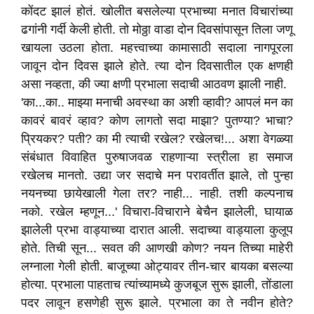
कोंदट झालं होतं. खोलीत बसलेल्या प्रभाच्या मनात विचारांच्या
ढगांनी गर्दी केली होती. तो मोठ्ठा वाडा दोन दिवसांपासून तिला जणू
खायला उठला होता. महत्त्वाच्या कामासाठी सदाला नागपूरला
जावून दोन दिवस झाले होते. त्या दोन दिवसातील एक क्षणही
असा नव्हता, की ज्या क्षणी प्रभाला सदाची आठवण झाली नाही.
'का...का.. माझ्या मनाची अवस्था का अशी व्हावी? आपलं मन का
कावरं बावरं व्हाव? कोण लागतो सदा माझा? पुतण्या? भाचा?
प्रियकर? पती? का मी त्याची रखेल? रखेलच!... अशा वेगळ्या
संबंधात विवाहित पुरुषाजवळ राहणाऱ्या स्त्रीला हा समाज
रखेलच मानतो. उद्या जर सदाचे मन परावर्तीत झाले, तो पुन्हा
नयनच्या छायेखाली गेला तर? नाही... नाही. तशी कल्पनाच
नको. रखेल म्हणून...' विचारा-विचाराने बेचैन झालेली, घायाळ
झालेली प्रभा वाड्याच्या दारात आली. सदाच्या वाड्याला कुलूप
होते. तिची सून... सवत की आणखी कोण? नयन तिच्या माहेरी
लग्नाला गेली होती. बाजूच्या ओट्यावर तीन-चार बायका बसल्या
होत्या. प्रभाला पाहताच त्यांच्यामध्ये कुजबूज सुरू झाली, तोंडाला
पदर लावून हसणेही सुरू झाले. प्रभाला का ते नवीन होते?