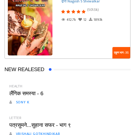
द्वारा Nagesh S Shewalkar
(501.5k)
412.7k
12
189.1k
एकूण भाग : 35
NEW REALESED
HEALTH
लैंगिक समस्या - 6
SONY K
LETTER
पत्रसुमने...सुहाना सफर - भाग ९
VRISHALI GOTKHINDIKAR