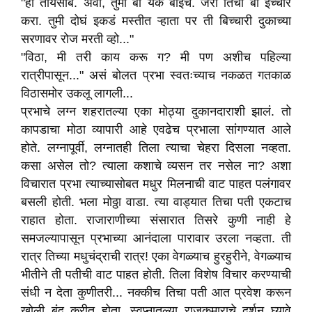
"हां तायसाब. अवो, तुमी बी येक बाईच. जरा तिचा बी ईच्चार
करा. तुमी दोघं इकडं मस्तीत ऱ्हाता पर ती बिच्चारी दुकाच्या
सरणावर रोज मरती व्हो..."
"विठा, मी तरी काय करू ग? मी पण अशीच पहिल्या
रात्रीपासून..." असं बोलत प्रभा स्वतःच्याच नकळत गतकाळ
विठासमोर उकलू लागली...
प्रभाचे लग्न शहरातल्या एका मोठ्या दुकानदाराशी झालं. तो
कापडाचा मोठा व्यापारी आहे एवढेच प्रभाला सांगण्यात आले
होते. लग्नापूर्वी, लग्नातही तिला त्याचा चेहरा दिसला नव्हता.
कसा असेल तो? त्याला कशाचे व्यसन तर नसेल ना? अशा
विचारात प्रभा त्याच्यासोबत मधुर मिलनाची वाट पाहत पलंगावर
बसली होती. भला मोठ्ठा वाडा. त्या वाड्यात तिचा पती एकटाच
राहात होता. राजाराणीच्या संसारात तिसरे कुणी नाही हे
समजल्यापासून प्रभाच्या आनंदाला पारावार उरला नव्हता. ती
रात्र तिच्या मधुचंद्राची रात्र! एका वेगळ्याच हुरहुरीने, वेगळ्याच
भीतीने ती पतीची वाट पाहत होती. तिला विशेष विचार करण्याची
संधी न देता कुणीतरी... नक्कीच तिचा पती आत प्रवेश करून
खोली बंद करीत होता. स्वप्नातल्या राजकुमाराचे दर्शन घ्यावे