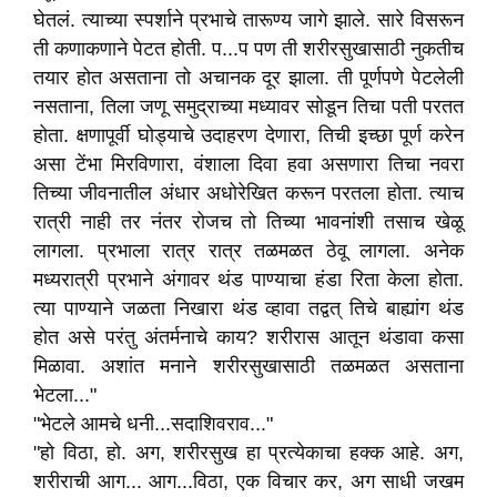
घेतलं. त्याच्या स्पर्शाने प्रभाचे तारूण्य जागे झाले. सारे विसरून
ती कणाकणाने पेटत होती. प...प पण ती शरीरसुखासाठी नुकतीच
तयार होत असताना तो अचानक दूर झाला. ती पूर्णपणे पेटलेली
नसताना, तिला जणू समुद्राच्या मध्यावर सोडून तिचा पती परतत
होता. क्षणापूर्वी घोड्याचे उदाहरण देणारा, तिची इच्छा पूर्ण करेन
असा टेंभा मिरविणारा, वंशाला दिवा हवा असणारा तिचा नवरा
तिच्या जीवनातील अंधार अधोरेखित करून परतला होता. त्याच
रात्री नाही तर नंतर रोजच तो तिच्या भावनांशी तसाच खेळू
लागला. प्रभाला रात्र रात्र तळमळत ठेवू लागला. अनेक
मध्यरात्री प्रभाने अंगावर थंड पाण्याचा हंडा रिता केला होता.
त्या पाण्याने जळता निखारा थंड व्हावा तद्वत् तिचे बाह्यांग थंड
होत असे परंतु अंतर्मनाचे काय? शरीरास आतून थंडावा कसा
मिळावा. अशांत मनाने शरीरसुखासाठी तळमळत असताना
भेटला..."
"भेटले आमचे धनी...सदाशिवराव..."
"हो विठा, हो. अग, शरीरसुख हा प्रत्येकाचा हक्क आहे. अग,
शरीराची आग... आग...विठा, एक विचार कर, अग साधी जखम