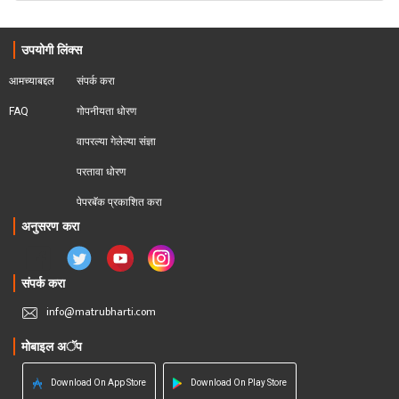
उपयोगी लिंक्स
आमच्याबद्दल
संपर्क करा
FAQ
गोपनीयता धोरण
वापरल्या गेलेल्या संज्ञा
परतावा धोरण 
पेपरबॅक प्रकाशित करा
अनुसरण करा
संपर्क करा
info@matrubharti.com
मोबाइल अॅप
Download On App Store
Download On Play Store