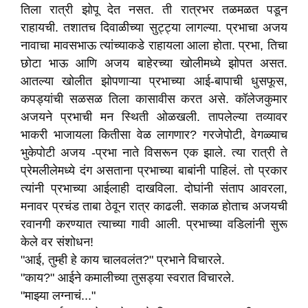
तिला रात्री झोपू देत नसत. ती रात्रभर तळमळत पडून
राहायची. तशातच दिवाळीच्या सुट्ट्या लागल्या. प्रभाचा अजय
नावाचा मावसभाऊ त्यांच्याकडे राहायला आला होता. प्रभा, तिचा
छोटा भाऊ आणि अजय बाहेरच्या खोलीमध्ये झोपत असत.
आतल्या खोलीत झोपणाऱ्या प्रभाच्या आई-बापाची धुसफूस,
कपड्यांची सळसळ तिला कासावीस करत असे. कॉलेजकुमार
अजयने प्रभाची मन स्थिती ओळखली. तापलेल्या तव्यावर
भाकरी भाजायला कितीसा वेळ लागणार? गरजेपोटी, वेगळ्याच
भुकेपोटी अजय -प्रभा नाते विसरून एक झाले. त्या रात्री ते
प्रेमलीलेमध्ये दंग असताना प्रभाच्या बाबांनी पाहिलं. तो प्रकार
त्यांनी प्रभाच्या आईलाही दाखविला. दोघांनी संताप आवरला,
मनावर प्रचंड ताबा ठेवून रात्र काढली. सकाळ होताच अजयची
रवानगी करण्यात त्याच्या गावी आली. प्रभाच्या वडिलांनी सुरू
केले वर संशोधन!
"आई, तुम्ही हे काय चालवलंत?" प्रभाने विचारले.
"काय?" आईने कमालीच्या तुसड्या स्वरात विचारले.
"माझ्या लग्नाचं..."