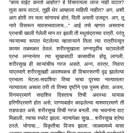
"काय वाईट करतो आहोत? हे विचारायला लाज नाही वाटत?
तुला काय वाटलं, तुझी थेर आम्हाला माहिती नाहीत? अग, अशी
आग होती तर मला सांगायचं होतं, दिली असती उजवून. अग, तू
नाते विसरून मावसभावालाच..." आई तसे म्हणत असताना
प्रभाची खाली गेलेली मान वर झाली ती मधुचंद्राच्या रात्री. परंतु
नवऱ्याच्या रूपात भेटलेल्या म्हाताऱ्याने तिला त्या रात्रीपासून
कायम तळमळत ठेवलं. शरीरसुखाला लग्नापूर्वीच चटावलेली
प्रभा लग्नानंतर त्या सुखासाठी कासावीस होवू लागली.
शरीरसुख ही साऱ्यांचीच गरज असते. अन्न, वस्त्र, निवारा
याप्रमाणे शरीरसुखही आवश्यकच ही विचारसरणी दृढ झालेल्या
प्रभाला भेटला-सदाशिव! तिचा भाचा दूरच्या नात्यातला!
नात्यातला असला तरी तो तिच्या दृष्टीने एक पुरूष होता. अजय,
विनयप्रमाणे सदाशिव दिसताच तिची अवस्था घायाळ
हरिणीप्रमाणे होत असे. पाण्याबाहेर काढलेल्या माश्याप्रमाणे ती
तडफडत असे. शरीरसुख तिची गरज बनली. त्या भावनांना वाट
मिळाली, त्याचा स्फोट झाला. नात्यापेक्षा सुुख... शरीरसुख श्रेष्ठ
ठरले. भोगाचा... विकृतीचा विजय झाला. जाळ्यामध्ये मासा