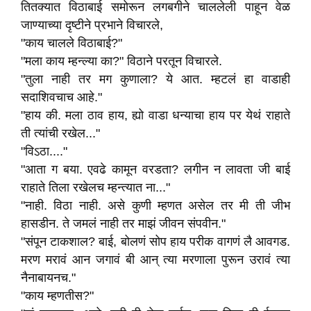
तितक्यात विठाबाई समोरून लगबगीने चाललेली पाहून वेळ
जाण्याच्या दृष्टीने प्रभाने विचारले,
"काय चालले विठाबाई?"
"मला काय म्हन्ल्या का?" विठाने परतून विचारले.
"तुला नाही तर मग कुणाला? ये आत. म्हटलं हा वाडाही
सदाशिवचाच आहे."
"हाय की. मला ठाव हाय, ह्यो वाडा धन्याचा हाय पर येथं राहाते
ती त्यांची रखेल..."
"विऽठा...."
"आता ग बया. एवढे कामून वरडता? लगीन न लावता जी बाई
राहाते तिला रखेलच म्हन्त्यात ना..."
"नाही. विठा नाही. असे कुणी म्हणत असेल तर मी ती जीभ
हासडीन. ते जमलं नाही तर माझं जीवन संपवीन."
"संपून टाकशाल? बाई, बोलणं सोप हाय परीक वागणं लै आवगड.
मरण मरावं आन जगावं बी आन् त्या मरणाला पुरून उरावं त्या
नैनाबायनच."
"काय म्हणतीस?"