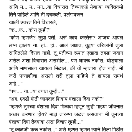
आणि म... म.. मग...या विचारात तिच्याकडे येणाऱ्या व्यक्तिकडे
तिने पाहिले आणि ती दचकली. पलंगावरून
खाली उतरत तिने विचारले,
"क...क... कोण तुम्ही?"
"कोण म्हणजे? तुझा पती. असं काय करतेस? आजच आपल
लग्न झालंय ना. हां.. हां.. आलं लक्षात, तुझ्या वडिलांनी तुला
सांगितलेले दिसत नाही. तू पतीच्या रूपात एखादा तगडा जवान
असेल अशा विचारात असशील... पण घाबरू नकोस. घोड्याला
आणि माणसाला खायला मिळालं, की तो म्हातारा होत नाही. मी
जरी पन्नाशीचा असलो तरी तुला पाहिजे ते द्यायला समर्थ
आहे..."
"पण.... या...या वयात तुम्ही..."
"अग, एवढी मोठी जायदाद शिवाय वंशाला दिवा नको?"
"म्हणजे तुमच्या वंशाला दिवा मिळावा म्हणून तुम्ही माझ्या जीवनात
अंधार करणार होय? माझं तारुण्य जळत असताना मी तुमच्या
वंशाचा दिवा तेववावा असा विचार तुम्ही..."
"तू काळजी करू नकोस..." असे म्हणत म्हणत त्याने तिला मिठीत