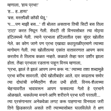
म्हणाला, 'हाय प्रभा!'
'ह... ह..हाय!'
'बस. मस्तपैकी कॉफी घेवू.'
'प....पण माझी बस...' ती बोलत असताना तिची सिटी बस तिला
'टाटा' करत निघून गेली. शेवटी ती विनयसोबत त्या मोठ्या
हॉटेलमध्ये गेली. त्याने प्रभाला हॉटेलातील एका सुंदर खोलीत
नेले. का कोण जाणे पण प्रभा एखाद्या कठपुतळीप्रमाणे त्याच्या
मागोमाग गेली. त्या खोलीतल्या एकांत वातावरणात आपण काय
करतोय ते तिलाच कळत नव्हते. कळाले तेव्हा फार उशीर झाला
होता. तेंव्हा प्रभाला रडताना पाहून विनय म्हणाला,
'प्रभा, झालं ते झालं आपण लग्न करू ना.' त्याच्या तशा शब्दामुळे
प्रभा बरीच सावरली. दोघे खोलीबाहेर आले. दार काढताच समोर
त्या दोघांची वर्गमैत्रीण शैला उभी होती. विनय-शैलाच्या
चेहऱ्यावरील भावावरून आपण फसवल्या गेलो हे प्रभाने
ओळखले. थकलेल्या मनाने आणि शरीराने प्रभा घरी परतली...
त्या प्रसंगानतर अनेकवेळा लगट करू पाहणाऱ्या विनयला जरी
तिने झिडकारले असले तरी त्याच्यासोबत घालविलेले ते क्षण