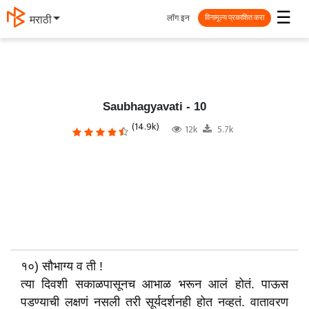
☰
लॉग इन
मराठी
विनामूल्य प्रकाशित करा
Saubhagyavati - 10
(14.9k)
12k
5.7k
१०) सौभाग्य व ती !
त्या दिवशी सकाळपासूनच आभाळ भरून आलं होतं. पाऊस
पडण्याची लक्षणं नसली तरी सूर्यदर्शनही होत नव्हतं. वातावरण