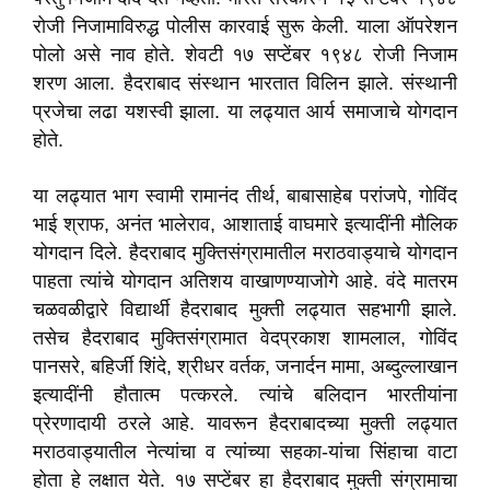
रोजी निजामाविरुद्ध पोलीस कारवाई सुरू केली. याला ऑपरेशन
पोलो असे नाव होते. शेवटी १७ सप्टेंबर १९४८ रोजी निजाम
शरण आला. हैदराबाद संस्थान भारतात विलिन झाले. संस्थानी
प्रजेचा लढा यशस्वी झाला. या लढ्यात आर्य समाजाचे योगदान
होते.
या लढ्यात भाग स्वामी रामानंद तीर्थ, बाबासाहेब परांजपे, गोविंद
भाई श्राफ, अनंत भालेराव, आशाताई वाघमारे इत्यादींनी मौलिक
योगदान दिले. हैदराबाद मुक्तिसंग्रामातील मराठवाड्याचे योगदान
पाहता त्यांचे योगदान अतिशय वाखाणण्याजोगे आहे. वंदे मातरम
चळवळीद्वारे विद्यार्थी हैदराबाद मुक्ती लढ्यात सहभागी झाले.
तसेच हैदराबाद मुक्तिसंग्रामात वेदप्रकाश शामलाल, गोविंद
पानसरे, बहिर्जी शिंदे, श्रीधर वर्तक, जनार्दन मामा, अब्दुल्लाखान
इत्यादींनी हौतात्म पत्करले. त्यांचे बलिदान भारतीयांना
प्रेरणादायी ठरले आहे. यावरून हैदराबादच्या मुक्ती लढ्यात
मराठवाड्यातील नेत्यांचा व त्यांच्या सहका-यांचा सिंहाचा वाटा
होता हे लक्षात येते. १७ सप्टेंबर हा हैदराबाद मुक्ती संग्रामाचा