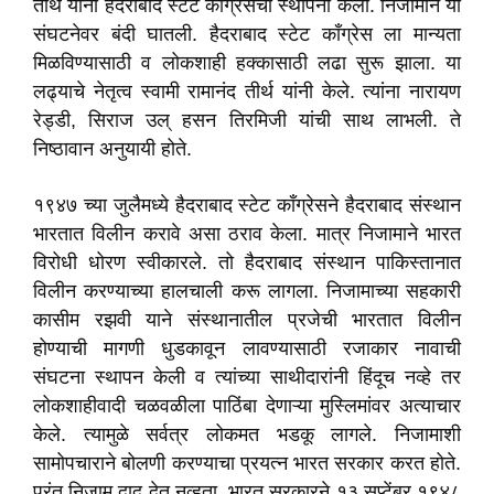
तीर्थ यांनी हैदराबाद स्टेट काँग्रेसची स्थापना केली. निजामाने या
संघटनेवर बंदी घातली. हैदराबाद स्टेट काँग्रेस ला मान्यता
मिळविण्यासाठी व लोकशाही हक्कासाठी लढा सुरू झाला. या
लढ्याचे नेतृत्व स्वामी रामानंद तीर्थ यांनी केले. त्यांना नारायण
रेड्डी, सिराज उल् हसन तिरमिजी यांची साथ लाभली. ते
निष्ठावान अनुयायी होते.
१९४७ च्या जुलैमध्ये हैदराबाद स्टेट काँग्रेसने हैदराबाद संस्थान
भारतात विलीन करावे असा ठराव केला. मात्र निजामाने भारत
विरोधी धोरण स्वीकारले. तो हैदराबाद संस्थान पाकिस्तानात
विलीन करण्याच्या हालचाली करू लागला. निजामाच्या सहकारी
कासीम रझवी याने संस्थानातील प्रजेची भारतात विलीन
होण्याची मागणी धुडकावून लावण्यासाठी रजाकार नावाची
संघटना स्थापन केली व त्यांच्या साथीदारांनी हिंदूच नव्हे तर
लोकशाहीवादी चळवळीला पाठिंबा देणाऱ्या मुस्लिमांवर अत्याचार
केले. त्यामुळे सर्वत्र लोकमत भडकू लागले. निजामाशी
सामोपचाराने बोलणी करण्याचा प्रयत्न भारत सरकार करत होते.
परंतु निजाम दाद देत नव्हता. भारत सरकारने १३ सप्टेंबर १९४८