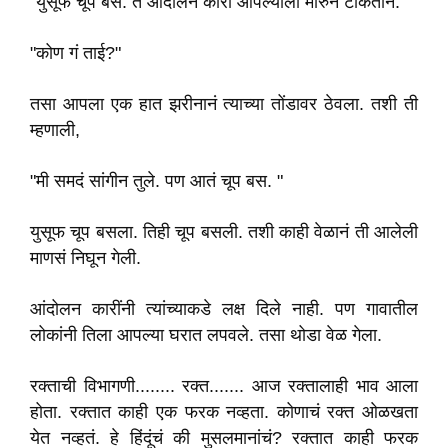
"युसूफ चूप बैस. ते आंदोलन कारी आपल्याला मारुन टाकतीन. "
"कोण गं ताई?"
तसा आपला एक हात झरीनानं त्याच्या तोंडावर ठेवला. तशी ती
म्हणाली,
"मी समदं सांगीन तुले. पण आतं चूप बस. "
युसूफ चूप बसला. तिही चूप बसली. तशी काही वेळानं ती आलेली
माणसं निघून गेली.
आंदोलन कारींनी त्यांच्याकडे लक्ष दिले नाही. पण गावातील
लोकांनी तिला आपल्या घरात लपवले. तसा थोडा वेळ गेला.
रक्ताची विभागणी........ रक्त....... आज रक्तालाही भाव आला
होता. रक्तात काही एक फरक नव्हता. कोणाचं रक्त ओळखता
येत नव्हतं. हे हिंदूंचं की मुसलमानांचं? रक्तात काही फरक