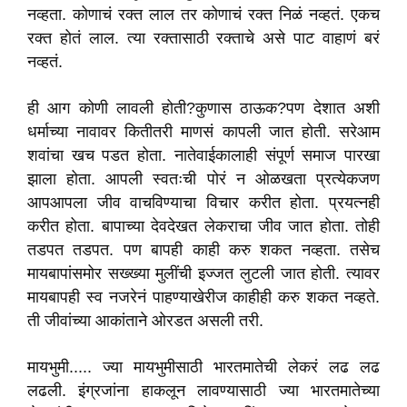
नव्हता. कोणाचं रक्त लाल तर कोणाचं रक्त निळं नव्हतं. एकच
रक्त होतं लाल. त्या रक्तासाठी रक्ताचे असे पाट वाहाणं बरं
नव्हतं.
ही आग कोणी लावली होती?कुणास ठाऊक?पण देशात अशी
धर्माच्या नावावर कितीतरी माणसं कापली जात होती. सरेआम
शवांचा खच पडत होता. नातेवाईकालाही संपूर्ण समाज पारखा
झाला होता. आपली स्वतःची पोरं न ओळखता प्रत्येकजण
आपआपला जीव वाचविण्याचा विचार करीत होता. प्रयत्नही
करीत होता. बापाच्या देवदेखत लेकराचा जीव जात होता. तोही
तडपत तडपत. पण बापही काही करु शकत नव्हता. तसेच
मायबापांसमोर सख्ख्या मुलींची इज्जत लुटली जात होती. त्यावर
मायबापही स्व नजरेनं पाहण्याखेरीज काहीही करु शकत नव्हते.
ती जीवांच्या आकांताने ओरडत असली तरी.
मायभुमी..... ज्या मायभुमीसाठी भारतमातेची लेकरं लढ लढ
लढली. इंग्रजांना हाकलून लावण्यासाठी ज्या भारतमातेच्या