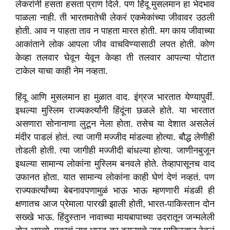
लेकरांनी हसता हसता प्राण दिले. पण हिंदू मुसलमान हा भेदभाव
पाळला नाही. ती भारतमातेची लेकरं एकमेकांच्या जीवावर उठली
होती. आव न पाहता ताव न पाहता मारत होती. मग काय जीवाच्या
आकांताने लोक आपला जीव वाचविण्यासाठी लपत होती. कोण
केव्हा तलवार घेवून येवून केव्हा ती तलवार आपल्या पोटात
टाकेल याचा काही नेम नव्हता.
हिंदू आणि मुसलमान हा मुळात वाद. इंग्रज भारतात येण्यापुर्वी.
इथल्या मुस्लिम राज्यकर्त्यांनी हिंदूंना छळले होते. या भारतात
असणारा सोनानाणा लुटून नेला होता. तसेच या देशात असलेलं
मंदीर पाडलं होतं. त्या जागी मज्जीद मांडल्या होत्या. बौद्ध लेणीही
तोडली होती. त्या जागीही मज्जीदी बांधल्या होत्या. जाणीनबुजून
इथल्या सामान्य लोकांना मुस्लिम बनवले होते. तेव्हापासूनच वाद
उफानत होता. यात सामान्य लोकांना काही घेणं देणं नव्हतं. पण
राज्यकर्त्यांच्या बेबनावपणामुळं भाऊ भाऊ म्हणणारी मंडळी ही
क्षणातच आज प्रेमाला पारखी झाली होती, भारत-पाकिस्तान दोन
सख्खे भाऊ. हिंदुस्तान नावाच्या मायबापाच्या उदरातून जन्मलेली