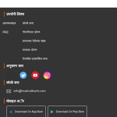
उपयोगी लिंक्स
आमच्याबद्दल
संपर्क करा
FAQ
गोपनीयता धोरण
वापरल्या गेलेल्या संज्ञा
परतावा धोरण 
पेपरबॅक प्रकाशित करा
अनुसरण करा
संपर्क करा
info@matrubharti.com
मोबाइल अॅप
Download On App Store
Download On Play Store