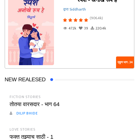
स्पर्श - अनोखे रूप हे
द्वारा Siddharth
(906.4k)
472k
39
220.4k
एकूण भाग : 34
NEW REALESED
FICTION STORIES
तोतया वारसदार - भाग 64
DILIP BHIDE
LOVE STORIES
फक्त तुझ्याच साठी - 1