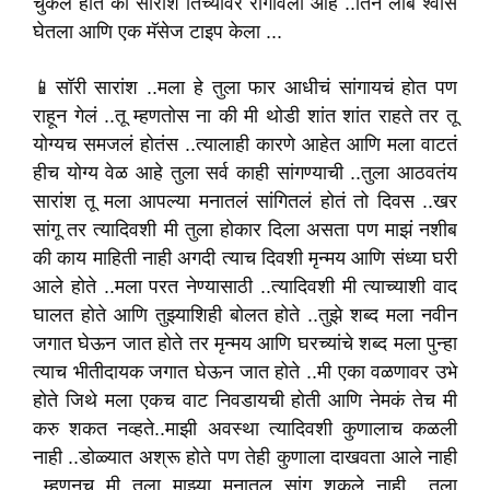
चुकलं होत की सारांश तिच्यावर रागावला आहे ..तिने लांब श्वास
घेतला आणि एक मॅसेज टाइप केला ...
📱सॉरी सारांश ..मला हे तुला फार आधीचं सांगायचं होत पण
राहून गेलं ..तू म्हणतोस ना की मी थोडी शांत शांत राहते तर तू
योग्यच समजलं होतंस ..त्यालाही कारणे आहेत आणि मला वाटतं
हीच योग्य वेळ आहे तुला सर्व काही सांगण्याची ..तुला आठवतंय
सारांश तू मला आपल्या मनातलं सांगितलं होतं तो दिवस ..खर
सांगू तर त्यादिवशी मी तुला होकार दिला असता पण माझं नशीब
की काय माहिती नाही अगदी त्याच दिवशी मृन्मय आणि संध्या घरी
आले होते ..मला परत नेण्यासाठी ..त्यादिवशी मी त्याच्याशी वाद
घालत होते आणि तुझ्याशिही बोलत होते ..तुझे शब्द मला नवीन
जगात घेऊन जात होते तर मृन्मय आणि घरच्यांचे शब्द मला पुन्हा
त्याच भीतीदायक जगात घेऊन जात होते ..मी एका वळणावर उभे
होते जिथे मला एकच वाट निवडायची होती आणि नेमकं तेच मी
करु शकत नव्हते..माझी अवस्था त्यादिवशी कुणालाच कळली
नाही ..डोळ्यात अश्रू होते पण तेही कुणाला दाखवता आले नाही
..म्हणूनच मी तुला माझ्या मनातल सांगू शकले नाही ..तुला