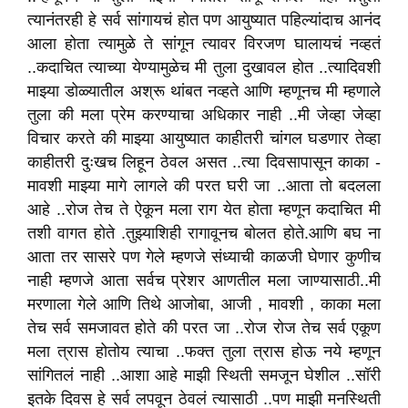
त्यानंतरही हे सर्व सांगायचं होत पण आयुष्यात पहिल्यांदाच आनंद
आला होता त्यामुळे ते सांगून त्यावर विरजण घालायचं नव्हतं
..कदाचित त्याच्या येण्यामुळेच मी तुला दुखावल होत ..त्यादिवशी
माझ्या डोळ्यातील अश्रू थांबत नव्हते आणि म्हणूनच मी म्हणाले
तुला की मला प्रेम करण्याचा अधिकार नाही ..मी जेव्हा जेव्हा
विचार करते की माझ्या आयुष्यात काहीतरी चांगल घडणार तेव्हा
काहीतरी दुःखच लिहून ठेवल असत ..त्या दिवसापासून काका -
मावशी माझ्या मागे लागले की परत घरी जा ..आता तो बदलला
आहे ..रोज तेच ते ऐकून मला राग येत होता म्हणून कदाचित मी
तशी वागत होते .तुझ्याशिही रागावूनच बोलत
होते.आणि
बघ ना
आता तर सासरे पण गेले म्हणजे संध्याची काळजी घेणार कुणीच
नाही म्हणजे आता सर्वच प्रेशर आणतील मला जाण्यासाठी..मी
मरणाला गेले आणि तिथे आजोबा, आजी , मावशी , काका मला
तेच सर्व समजावत होते की परत जा ..रोज रोज तेच सर्व एकूण
मला त्रास होतोय त्याचा ..फक्त तुला त्रास होऊ नये म्हणून
सांगितलं नाही ..आशा आहे माझी स्थिती समजून घेशील ..सॉरी
इतके दिवस हे सर्व लपवून ठेवलं त्यासाठी ..पण माझी मनस्थिती