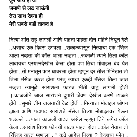
तुम साथ हो तो
जमाणे से लढ जाऊंगी
तेरा साथ रेहना ही
मेरी सबसे बडी ताकद है
नित्या शांत राहू लागली आणि पाहता पाहता दोन महिने निघून गेले
..असाच एक दिवस उगवला ..सकाळपासून नित्याचा एक मॅसेज
आला नव्हता की कॉल आला नव्हता ..सकाळी त्याने तिला कॉल
लावायचा प्रयत्नदेखील केला होता पण तिचा मोबाइल बंद येत
होता ..तो मनातून फार घाबरला होता म्हणून दर तीस मिनिटात तो
तिला मॅसेज करत होता परंतु त्याचा एकही मॅसेज तिला जात
नव्हता त्यामुळे सारांशला फारच भीती वाटू लागली होती
।.काळजीने
आज सारांशने दुपारी जेवण देखील करणे टाळले
होते ..सुमारे तीन वाजताची वेळ होती ..नित्याचा मोबाइल ओपन
झाला आणि पटापट सारांशचे मॅसेज तिच्या मोबाइलवर येऊन
धडकले ..त्याला काळजी वाटत असेल म्हणून तिने लगेच कॉल
केला ..सारांश तिच्या फोनची वाटच पाहत होता ..कॉल येताच तो
रिसिव्ह करत म्हणाला , " कुठे आहेस नित्या ? केव्हाचा फोन ,