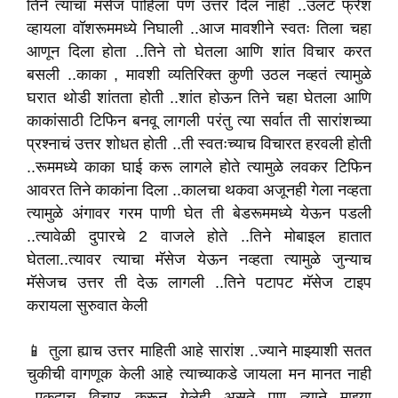
तिने त्याचा मॅसेज पाहिला पण उत्तर दिलं नाही ..उलट फ्रेश
व्हायला वॉशरूममध्ये निघाली ..आज मावशीने स्वतः तिला चहा
आणून दिला होता ..तिने तो घेतला आणि शांत विचार करत
बसली ..काका , मावशी व्यतिरिक्त कुणी उठल नव्हतं त्यामुळे
घरात थोडी शांतता होती ..शांत होऊन तिने चहा घेतला आणि
काकांसाठी टिफिन बनवू लागली परंतु त्या सर्वात ती सारांशच्या
प्रश्नाचं उत्तर शोधत होती ..ती स्वतःच्याच विचारत हरवली होती
..रूममध्ये काका घाई करू लागले होते त्यामुळे लवकर टिफिन
आवरत तिने काकांना दिला ..कालचा थकवा अजूनही गेला नव्हता
त्यामुळे अंगावर गरम पाणी घेत ती बेडरूममध्ये येऊन पडली
..त्यावेळी दुपारचे 2 वाजले होते ..तिने मोबाइल हातात
घेतला..त्यावर त्याचा मॅसेज येऊन नव्हता त्यामुळे जुन्याच
मॅसेजच उत्तर ती देऊ लागली ..तिने पटापट मॅसेज टाइप
करायला सुरुवात केली
📱 तुला ह्याच उत्तर माहिती आहे सारांश ..ज्याने माझ्याशी सतत
चुकीची वागणूक केली आहे त्याच्याकडे जायला मन मानत नाही
..एकदाच विचार करून गेलेही असते पण त्याने माझ्या