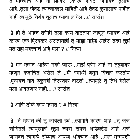
ते महत्त्वाचं आहे ना डिअर ..कारण शेवटी जगायच तुलाच
आहे..तुला जेवढं त्याच्याबद्दल माहिती आहे तेवढं कुणालाच माहीत
नाही त्यामुळे निर्णय तुलाच घ्यावा लागेल ..# सारांश
📱हो ते आहेच तरीही तुला काय वाटतला जाणून घ्यायच आहे
कारण एक प्रियकर असतानाही तू माझा गाईड आहेस तेव्हा तुझं
मत खूप महत्त्वाचं आहे मला ? # नित्या
📱मन म्हणत आहेस नको जाऊ ..माझं प्रेम आहे ना तुझ्यावर
म्हणून कदाचित असेल ते ..मी स्वार्थी बनून विचार करतोय
.मृन्मयच नाव ऐकूनही तिरस्कार वाटतो ..त्यामुळे तू तिथे गेलेलं
मला आवडणार नाही... # सारांश
📱आणि डोकं काय म्हणत ? # नित्या
📱 ते म्हणत की तू जायला हवं ..त्यामागे कारण आहे ..तू जस
सांगितलं त्याप्रमाणे तुझा नवरा सेक्स अडिक्टेड आहे असं
जाणवत त्यामुळे संध्याच आयुष्य धोक्यात आहे ..मला मृन्मयशी