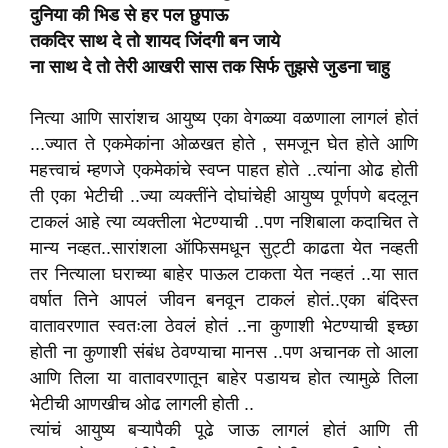
दुनिया की भिड से हर पल छुपाऊ
तकदिर साथ दे तो शायद जिंदगी बन जाये
ना साथ दे तो तेरी आखरी सास तक सिर्फ तुझसे जुडना चाहु
नित्या आणि सारांशच आयुष्य एका वेगळ्या वळणाला लागलं होतं
...ज्यात ते एकमेकांना ओळखत होते , समजून घेत होते आणि
महत्त्वाचं म्हणजे एकमेकांचे स्वप्न पाहत होते ..त्यांना ओढ होती
ती एका भेटीची ..ज्या व्यक्तींने दोघांचेही आयुष्य पूर्णपणे बदलून
टाकलं आहे त्या व्यक्तीला भेटण्याची ..पण नशिबाला कदाचित ते
मान्य नव्हत..सारांशला ऑफिसमधून सुट्टी काढता येत नव्हती
तर नित्याला घराच्या बाहेर पाऊल टाकता येत नव्हतं ..या सात
वर्षात तिने आपलं जीवन बनवून टाकलं होतं..एका बंदिस्त
वातावरणात स्वतःला ठेवलं होतं ..ना कुणाशी भेटण्याची इच्छा
होती ना कुणाशी संबंध ठेवण्याचा मानस ..पण अचानक तो आला
आणि तिला या वातावरणातून बाहेर पडायच होत त्यामुळे तिला
भेटीची आणखीच ओढ लागली होती ..
त्यांचं आयुष्य बऱ्यापैकी पूढे जाऊ लागलं होतं आणि ती