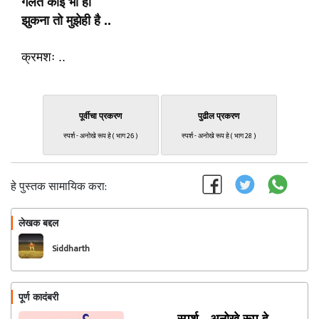
गलत कोई भी हो
झुकना तो मुझेही है ..
क्रमशः ..
पूर्वीचा प्रकरण
पुढील प्रकरण
स्पर्श - अनोखे रूप हे ( भाग 26 )
स्पर्श - अनोखे रूप हे ( भाग 28 )
हे पुस्तक सामायिक करा:
लेखक बद्दल
फॉलो करा
Siddharth
पूर्ण कादंबरी