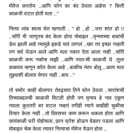
मॅसेज करतोय ..आणि फोन का बंद ठेवला आहेस ? किती
काळजी वाटत होती मला .."
नित्या लांब श्वास घेत म्हणाली , " हो ..हो ..जरा शांत हो !!
..सॉरी मी जाणूनच बंद केला होता मोबाइल ..मृन्मयच्या बाबांची
डेथ झाली आहे त्यामुळे इकडे यावं लागलं ..खर तर इच्छा नव्हती
पण सर्व घेऊन आले आणि मला नकार देता आला नाही ..सॉरी
काळजी करू नकोस माझी ..आणि स्वतःची काळजी घे .तुला
कळवाव म्हणून कॉल केला आहे ..बाकीच नंतर बोलू ..आता मला
तुझ्याशी बोलता येणार नाही ..बाय .."
तो समोर काही बोलणार तेवढ्यात तिने फोन ठेवला ..सारांशची
तिच्याबद्दलची काळजी मिटली होती पण मृन्मय हे नाव एकूण
त्याला कुठतरी बर वाटल नव्हतं तरीही त्याने काहीही चुकीचा
विचार केला नाही ..तो दिवसभर काम करून थकला होता आणि
सायंकाळी घरी पोहोचला..छान फ्रेश होऊन बेडवर पडला आणि
मोबाइल चेक केला त्यावर नित्याचा मॅसेज येऊन होता ..