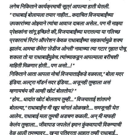
लगेच निकिताने कार्यक्रमाची सूत्रं आपल्या हाती घेतली.
" राधाबाई बोलायला तयार नाहीत... कदाचित विजयाबाईंच्या
उपकारांच्या ओझ्याने त्यांचा आवाज दाबला असेल.. पण मी माझ्या
प्रेक्षकांना सांगू इच्छिते की, विजयाबाईंच्या घरातल्या या गलिच्छ
प्रकाराचं स्टिंग ऑपरेशन केवळ राधाबाईंच्या सहकार्यामुळे शक्य
झालंय. आमचा कॅमेरा 'लेडीज ओन्ली' नावाच्या त्या गटार गृहात पोचू
शकला तो या राधाबाईंमुळेच. त्यांच्याकडून आपल्याला बरीचशी
माहिती मिळणार होती... पण असो...! "
निकिताने आता आपला मोर्चा विजयाताईंकडे वळवला," बोला मदर
इंडिया. अल्ट्रा मॉडर्न मदर इंडिया... अजूनही तुम्हाला असं
म्हणायचंय की आम्ही खोटं बोलतोय? "
" होय... धादांत खोटं बोलताय तुम्ही... " विजयाताई शांतपणे
बोलल्या," राधाबाईंना मी खूप चांगलं ओळखते.... समजूनही घेत
आलेय.. राधाबाई मला तुमची अडचण कळली.. अन् मी माफही
केलंय तुम्हाला... जीवापाड जपलेलं इमान कुंकवापायी विकण्याची
वेळ आली तुमच्यावर... खऱ्या पतिव्रता आहात तुम्ही राधाबाई...