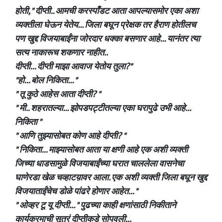
होती, " दीप्ती.. आमची करस्पाँडट आता आपल्यासमोर एका अशा
व्यक्तीला घेऊन येतेय... जिला बघून प्रेक्षक तर हैराण होतीलच
पण खुद्द विजयाबाईंना जोरदार धक्का बसणार आहे... यानंतर त्या
सत्य नाकारूच शकणार नाहीत..
दीप्ती... दीप्ती माझा आवाज येतोय तुला?"
"हो... बोल निकिता... "
" तू कुठे आहेस आता दीप्ती? "
" मी.. शहरातल्या... झोपडपट्टीतल्या एका घरापुढे उभी आहे...
निकिता "
" आणि तुझ्यासोबत कोण आहे दीप्ती? "
" निकिता... माझ्यासोबत आता या क्षणी आहे एक अशी व्यक्ती
जिच्या धाडसामुळे विजयाबाईंच्या घरात चाललेला वासनेचा
घाणेरडा खेळ चव्हाटय़ावर आला. एक अशी व्यक्ती जिला बघून खुद्द
विजयाताईंचेच डोळे पांढरे होणार आहेत... "
" ओव्हर टू यू दीप्ती... " पुढच्या काही क्षणांसाठी निकीताने
कार्यक्रमाची सूत्रं दीप्तीकडे सोपवली...