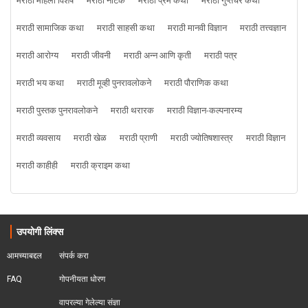
मराठी महिला विशेष
मराठी नाटक
मराठी प्रेम कथा
मराठी गुप्तचर कथा
मराठी सामाजिक कथा
मराठी साहसी कथा
मराठी मानवी विज्ञान
मराठी तत्त्वज्ञान
मराठी आरोग्य
मराठी जीवनी
मराठी अन्न आणि कृती
मराठी पत्र
मराठी भय कथा
मराठी मूव्ही पुनरावलोकने
मराठी पौराणिक कथा
मराठी पुस्तक पुनरावलोकने
मराठी थरारक
मराठी विज्ञान-कल्पनारम्य
मराठी व्यवसाय
मराठी खेळ
मराठी प्राणी
मराठी ज्योतिषशास्त्र
मराठी विज्ञान
मराठी काहीही
मराठी क्राइम कथा
उपयोगी लिंक्स
आमच्याबद्दल
संपर्क करा
FAQ
गोपनीयता धोरण
वापरल्या गेलेल्या संज्ञा