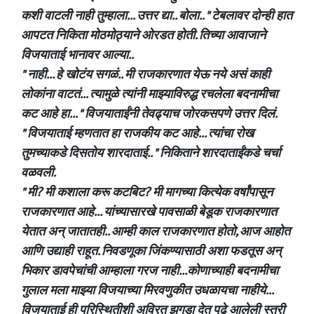
कशी वाटली नाही तुम्हाला... उत्तर द्या.. बोला.. " टेबलावर दोन्ही हात
आपटत निकिता मोठमोठ्याने ओरडत होती. तिच्या आवाजाने
विजयाताई भानावर आल्या..
" नाही... हे खोटंय सगळं.. मी राजकारणात येऊ नये असं काही
लोकांना वाटतं... त्यामुळे त्यांनी माझ्याविरुद्ध रचलेला बदनामीचा
कट आहे हा... " विजयाताईंनी तेवढ्याच जोरकसपणे उत्तर दिलं.
" विजयाताई म्हणतात हा राजकीय कट आहे... त्यांचा रोख
तुमच्याकडे दिसतोय शारदाताई.. " निकिताने शारदाताईंकडे चर्चा
वळवली.
" मी? मी कशाला करू कटबिट? मी मागच्या कित्येक वर्षांपासून
राजकारणात आहे... यांच्यासारखे पावसाळी बेडूक राजकारणात
येतात अन् जातातही.. आम्ही काल राजकारणात होतो, आज आहोत
आणि उद्याही राहूत. निवडणूका जिंकण्यासाठी अशा फडतूस अन्
भिकार डावपेचांची आम्हाला गरज नाही...कोणाच्याही बदनामीचा
गुलाल मला माझ्या विजयाच्या मिरवणुकीत उधळायचा नाहीये...
विजयाताई ही परिस्थितीशी अविरत झगडा देत पुढे आलेली स्त्री