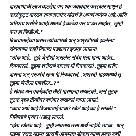
दाखवण्याची लाज वाटतेय. पण एक जबाबदार पत्रकार म्हणून हे
काळंकुट्ट वास्तव समाजासमोर मांडणं हे आमचं कर्तव्य आहे. आणि
अतिशय शरमेने आम्ही आमचं हे कर्तव्य पार पाडत आहोत... तुम्ही
बघा हा व्हिडीओ.."
विजयाताईंच्या घरात त्यांच्यामध्ये अन् अश्रवीमध्ये झालेल्या
संवादाच्या काही क्लिप्स पडद्यावर झळकू लागल्या.
" ठीक आहे... तुझे जेनीशी असलेले संबंध मला मान्य आहेत...
स्विकारलं.. तुझ्या शरीराचं वास्तव मी स्विकारलं.. तुझ्या शरीर
वासना अन् गरजांचं सत्य मी स्विकारलं... अश्रवी, माझ्यामध्ये तू
तुझ्या जेनीला पाहशील...? "
हे संवाद अन् एकमेकींना मीठी मारणाऱ्या मायलेकी.. असं तुटक
तुटक दृश्य टीव्हीवर वारंवार दाखवलं जाऊ लागलं.
" काय अर्थ आहे विजयाताई याचा? खोटं आहे का हे सगळं? "
निकिताचे प्रश्न धडाडू लागले.
" होय खोटंच आहे... तुम्ही लावताय तसा अर्थ नाहीये त्याचा... अन्
माझ्या घरात, माझ्या खासगी आयुष्यात डोकावण्याचा हक्क कुणी