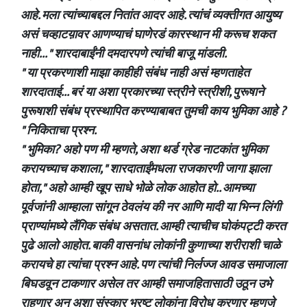
आहे. मला त्यांच्याबद्दल नितांत आदर आहे. त्यांचं व्यक्तीगत आयुष्य
असं चव्हाटय़ावर आणण्याचं घाणेरडं कारस्थान मी करूच शकत
नाही... " शारदाबाईंनी दमदारपणे त्यांची बाजू मांडली.
" या प्रकरणाशी माझा काहीही संबंध नाही असं म्हणताहेत
शारदाताई... बरं या अशा प्रकारच्या स्त्रीने स्त्रीशी, पुरूषाने
पुरूषाशी संबंध प्रस्थापित करण्याबाबत तुमची काय भुमिका आहे ?
" निकिताचा प्रश्न.
" भुमिका? अहो पण मी म्हणते, अशा थर्ड ग्रेड नाटकांत भुमिका
करायच्याच कशाला, " शारदाताईंमधला राजकारणी जागा झाला
होता," अहो आम्ही खूप साधे भोळे लोक आहोत हो.. आमच्या
पूर्वजांनी आम्हाला सांगून ठेवलंय की नर आणि मादी या भिन्न लिंगी
प्राण्यांमध्ये लैंगिक संबंध असतात. आम्ही त्याचीच घोकंपट्टी करत
पुढे आलो आहोत. बाकी वासनांध लोकांनी कुणाच्या शरीराशी चाळे
करायचे हा त्यांचा प्रश्न आहे. पण त्यांची निर्लज्ज आवड समाजाला
बिघडवून टाकणार असेल तर आम्ही समाजहितासाठी उठून उभे
राहणार अन् अशा संस्कार भ्रष्ट लोकांना विरोध करणार म्हणजे