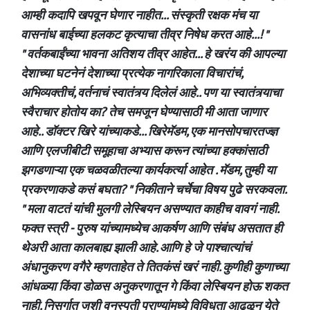
आम्ही कदापि खपवून घेणार नाहीत... संस्कृती रक्षक मंच या
वासनांध बाईच्या हलकट कृत्याचा तीव्र निषेध करत आहे...! "
" वर्तकबाईंच्या भावना अतिशय तीव्र आहेत... हे खरंय की आपल्या
देशाच्या घटनेनं देशाच्या प्रत्येक नागरिकाला विचारांचं,
अभिव्यक्तीचं, वर्तनाचं स्वातंत्र्य दिलेलं आहे.. पण या स्वातंत्र्याचा
स्वैराचार होतोय का? तेच समजून घेण्यासाठी मी आता जाणार
आहे.. डॉक्टर खिरे यांच्याकडे... खिरेमॅडम, एक मानसोपचारतज्ज्ञ
आणि एलजीबीटी समूहाचा अभ्यास करून त्यांच्या हक्कांसाठी
झगडणाऱ्या एक चळवळीतल्या कार्यकर्त्या आहेत . मॅडम, तुम्ही या
प्रकरणाकडे कसं बघता? " निकीताने चर्चेचा विषय पुढे सरकवला.
" मला वाटतं यांची मुलगी लेस्बियन असण्यात काहीच वावगं नाही.
फक्त स्त्री - पुरुष यांच्यामध्येच आकर्षण आणि संबंध असतात ही
थेअरी आता कालबाह्य झाली आहे. आणि हे जे पाश्चात्यांचं
अंधानुकरण वगैरे म्हणताहेत ते तितकंसं खरं नाही. कुणीही कुणाच्या
आंधळ्या किंवा डोळस अनुकरणातून गे किंवा लेस्बियन होऊ शकत
नाही. निसर्गात जशी वनस्पती प्राण्यांमध्ये विविधता आढळून येते