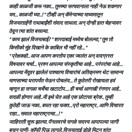
काही काळजी करू नका... तुमच्या सत्यवानाला नाही नेऊ शकणार
यम... काळजी घ्या..! " टीव्ही अन् कॅमेऱ्याच्या माध्यमातून
विजयाताईंनी राधाबाईंशी संवाद साधला. अन् दोन्ही हात चेहऱ्यावर
ठेवून त्या शांत बसल्या.
" काय झालं विजयाबाई? " शारदाबाई मध्येच बोलल्या," तुम तो
किसीको मुंह दिखाने के काबिल भी नहीं रहे... "
" प्रेक्षकहो.. आज आपण करतोय एका ज्वलंत अन् वादग्रस्त
विषयावर चर्चा... प्रश्न आपल्या संस्कृतीचा आहे... परंपरांचा आहे...
आपल्या मेंदूवर झालेलं पाश्चात्य विचारांचं अतिक्रमण थेट सामान्य
माणसाच्या घरापर्यंत येऊन पोचलंय... ते कुठेतरी रोखायला हवं
म्हणून हा सगळा चर्चेचा खटाटोप.... ही चर्चा आणखी रंगणार आहे..
वादळी होणार आहे..मी इथे घेत आहे एक छोटासा ब्रेक.. तुम्ही
कुठेही जाऊ नका.. बघत रहा फक्त...प्रो महाराष्ट्र.. आणि विचारत
राहा... सवाल महाराष्ट्राचा...! "
जाहिराती सुरू झाल्या. पॅनलवरचे सगळे सदस्य आपापल्या जागी
बसून पाणी- कॉफी पिऊ लागले. विजयाताई डोळे मिटून शांत