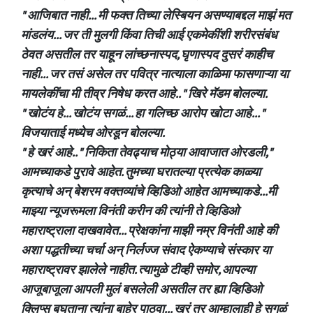
" आजिबात नाही... मी फक्त तिच्या लेस्बियन असण्याबद्दल माझं मत
मांडलंय... जर ती मुलगी किंवा तिची आई एकमेकींशी शरीरसंबंध
ठेवत असतील तर याहून लांच्छनास्पद, घृणास्पद दुसरं काहीच
नाही... जर तसं असेल तर पवित्र नात्याला काळिमा फासणाऱ्या या
मायलेकींचा मी तीव्र निषेध करत आहे.. " खिरे मॅडम बोलल्या.
" खोटंय हे... खोटंय सगळं... हा गलिच्छ आरोप खोटा आहे... "
विजयाताई मध्येच ओरडून बोलल्या.
" हे खरं आहे.. " निकिता तेवढ्याच मोठ्या आवाजात ओरडली,"
आमच्याकडे पुरावे आहेत. तुमच्या घरातल्या प्रत्येक काळ्या
कृत्याचे अन् बेशरम वक्तव्यांचे व्हिडिओ आहेत आमच्याकडे...मी
माझ्या न्यूजरूमला विनंती करीन की त्यांनी ते व्हिडिओ
महाराष्ट्राला दाखवावेत... प्रेक्षकांना माझी नम्र विनंती आहे की
अशा पद्धतीच्या चर्चा अन् निर्लज्ज संवाद ऐकण्याचे संस्कार या
महाराष्ट्रावर झालेले नाहीत. त्यामुळे टीव्ही समोर, आपल्या
आजूबाजूला आपली मुलं बसलेली असतील तर ह्या व्हिडिओ
क्लिप्स बघताना त्यांना बाहेर पाठवा... खरं तर आम्हालाही हे सगळं