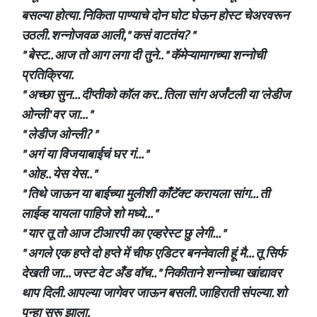
बसल्या होत्या. निकिता पाण्याचे दोन घोट घेऊन होस्ट चेअरवरून
उठली. शन्नोजवळ आली," कसं वाटतंय? "
" बेस्ट.. आज तो आग लगा दी तुने.. " कॅमेऱ्यामागच्या शन्नोची
प्रतिक्रिया.
" अच्छा सुन... दीप्तीको कॉल कर.. तिला सांग अर्जंटली या 'लेडीज
ओन्ली' वर जा... "
" लेडीज ओन्ली? "
" अगं या विजयाबाईचं घर गं... "
" ओह.. येस येस.. "
" तिथे जाऊन या बाईच्या मुलीशी काँटॅक्ट करायला सांग... ती
लाईव्ह यायला पाहिजे शो मध्ये... "
" यार तू तो आज टीआरपी का एव्हरेस्ट छु लेगी... "
" अगले एक हप्ते दो हप्ते में चीफ एडिटर बननेवाली हूं मै... तू सिर्फ
देखती जा... जस्ट वेट अँड वॉच.. " निकीताने शन्नोच्या खांद्यावर
थाप दिली. आपल्या जागेवर जाऊन बसली. जाहिराती संपल्या. शो
पुन्हा सुरू झाला.