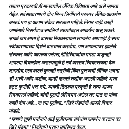
तशाच प्रकारची ही मानवातील लैंगिक विविधता आहे असे म्हणता
येईल. सर्वसाधारणपणे दोन भिन्न लिंगींमध्ये परस्पर लैंगिक आकर्षण
असतं. पण हा आपण संकेत समजला पाहिजे. नियम नाही. काही
जणांमध्ये निसर्गतःच समलिंगी व्यक्तीबद्दल आकर्षण असू शकते.
सगळं जग आता हे वास्तव स्विकारायला लागलंय. आपणही हे सत्य
स्वीकारण्याच्या दिशेने वाटचाल करतोय.. पण आपल्यावर झालेले
संस्कार आणि आपल्या परंपरा, रीतिरिवाजांचा पगडा अजूनही
आपल्या विचारांवर असल्यामुळे हे नवं वास्तव स्विकारायला वेळ
लागतोय. मला वाटतं कुणाही स्त्रीची किंवा पुरूषाची लैंगिक भावना
'ही अशी आणि अशीच, आम्ही म्हणतो तशीच' असली पाहिजे असा
हट्ट कुणीही धरू नये.. व्यक्ती तितक्या प्रकृती हे सत्य आपण
स्विकारलं पाहिजे. यांची मुलगी लेस्बियन असेल तर यात ना यांचा
काही दोष आहे... ना त्या मुलीचा.. " खिरे मॅडमांनी आपले विचार
मांडले.
" म्हणजे तुम्ही पर्यायाने आई मुलीतल्या संबंधांचं समर्थन करताय का
खिरे मॅडम? " निकीताने प्रश्न उपस्थित केला.