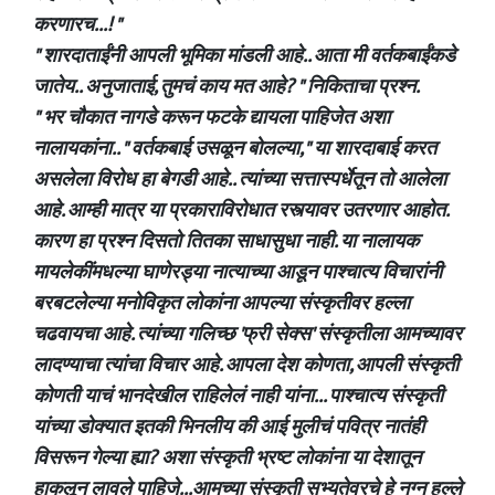
करणारच...! "
" शारदाताईंनी आपली भूमिका मांडली आहे.. आता मी वर्तकबाईंकडे
जातेय.. अनुजाताई, तुमचं काय मत आहे? " निकिताचा प्रश्न.
" भर चौकात नागडे करून फटके द्यायला पाहिजेत अशा
नालायकांना.. " वर्तकबाई उसळून बोलल्या," या शारदाबाई करत
असलेला विरोध हा बेगडी आहे.. त्यांच्या सत्तास्पर्धेतून तो आलेला
आहे. आम्ही मात्र या प्रकाराविरोधात रस्त्यावर उतरणार आहोत.
कारण हा प्रश्न दिसतो तितका साधासुधा नाही. या नालायक
मायलेकींमधल्या घाणेरड्या नात्याच्या आडून पाश्चात्य विचारांनी
बरबटलेल्या मनोविकृत लोकांना आपल्या संस्कृतीवर हल्ला
चढवायचा आहे. त्यांच्या गलिच्छ 'फ्री सेक्स' संस्कृतीला आमच्यावर
लादण्याचा त्यांचा विचार आहे. आपला देश कोणता, आपली संस्कृती
कोणती याचं भानदेखील राहिलेलं नाही यांना... पाश्चात्य संस्कृती
यांच्या डोक्यात इतकी भिनलीय की आई मुलीचं पवित्र नातंही
विसरून गेल्या ह्या? अशा संस्कृती भ्रष्ट लोकांना या देशातून
हाकलून लावले पाहिजे...आमच्या संस्कृती सभ्यतेवरचे हे नग्न हल्ले