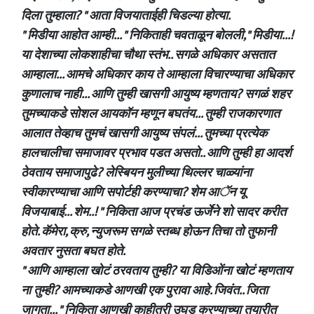
दिला तुम्हाला? " आता विजयाताईही चिडल्या होत्या.
" मिडीया आहोत आम्ही... " निकिताही चवताळून बोलली," मिडीया...!
या देशाच्या लोकशाहीचा चौथा स्तंभ.. सगळे अधिकार असतात
आम्हाला... आमचे अधिकार काय ते आम्हाला विचारण्याचा अधिकार
कुणालाच नाही... आणि तुम्ही खासगी आयुष्य म्हणताय? सगळं शहर
तुमच्याकडे सोशल आयकॉन म्हणून बघतंय... तुम्ही राजकारणात
आलात तेव्हाच तुमचं खासगी आयुष्य संपलं... तुमच्या प्रत्येक
हालचालीचा समाजावर प्रभाव पडत असतो.. आणि तुम्ही हा आदर्श
ठेवताय समाजापुढे? लेस्बियन मुलीच्या थिल्लर चाळ्यांना
स्वीकारण्याचा आणि सपोर्टही करण्याचा? शेम आॅन यू
विजयाबाई... शेम..! " निकिता आज प्रचंड ऊर्जेने शो सादर करीत
होते. कॅमेरा, क्रु, न्युजरूम सगळे स्तब्ध होऊन तिचा तो तुफानी
अवतार नुसता बघत होते.
" आणि आम्हाला खोटं ठरवताय तुम्ही? या विडिओंना खोटं म्हणताय
ना तुम्ही? आमच्याकडे आणखी एक पुरावा आहे. जिवंत.. जिता
जागता... " निकिता आणखी काहीतरी उघड करण्याच्या तयारीत