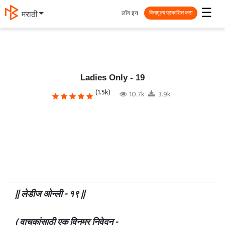
☰
लॉग इन
தமிழ்
विनामूल्य प्रकाशित करा
Ladies Only - 19
(1.5k)
10.7k
3.9k
|| लेडीज ओन्ली - १९ ||
( वाचकांसाठी एक विनम्र निवेदन -