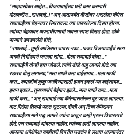
" माझ्यासोबत आहेत... विजयाबाईंच्या घरी काम करणारी
मोलकरीण... राधाबाई..! " अन् आतापर्यंत दीप्तीवर असलेला कॅमेरा
राधाबाईंच्या चेहऱ्यावर स्थिरावला. त्या घाबरलेल्या दिसत होत्या.
त्यांच्या चेहर्‍यावर अपराधीपणाची भावना स्पष्ट दिसत होता. डोळे
पाण्याने डबडबलेले होते,
" राधाबाई... तुम्ही आजिबात घाबरू नका... फक्त विजयाताईंचं सत्य
अगदी निर्भीडपणे जगाला सांगा... बोला राधाबाई बोला... "
राधाबाईंनी दोन्ही हात जोडले. त्यांचे डोळे वाहू लागले होते. त्या
रडतच बोलू लागल्या," मला माफी करा बाईसायब... मला माफी
करा... कपाळीचं कुकू जगविण्यासाठी इमान इकलं म्या बाईसायब...
इमान इकलं... तुमच्यासंगं बेईमान झाले... मला माफी करा... मला
माफी करा... " अन् राधाबाई त्या कॅमेऱ्यासमोरून दूर जाऊ लागल्या.
वाट मिळेल तिकडे पळत सुटल्या. दीप्ती अन् तिचा कॅमेरामन
राधाबाईंच्या मागे पळू लागले. त्यांना अजून काही प्रश्न विचारायचे
होते. पण राधाबाई थांबल्या नाहीत. त्यांच्या हाती लागल्या नाहीत.
आपल्या अपेक्षेपेक्षा काहीतरी विपरीत घडतंय हे लक्षात आल्यानंतर