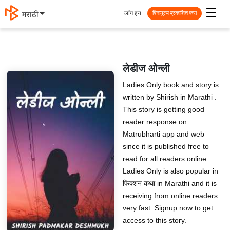
☰
लॉग इन
मराठी
विनामूल्य प्रकाशित करा
लेडीज ओन्ली
Ladies Only book and story is
written by Shirish in Marathi .
This story is getting good
reader response on
Matrubharti app and web
since it is published free to
read for all readers online.
Ladies Only is also popular in
फिक्शन कथा in Marathi and it is
receiving from online readers
very fast. Signup now to get
access to this story.