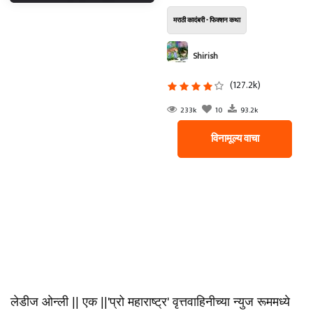
मराठी कादंबरी - फिक्शन कथा
Shirish
(127.2k)
233k
10
93.2k
विनामूल्य वाचा
लेडीज ओन्ली || एक ||'प्रो महाराष्ट्र' वृत्तवाहिनीच्या न्युज रूममध्ये