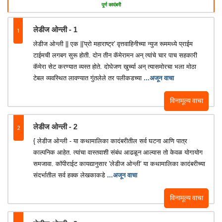
पूर्ण कादंबरी
1
लेडीज ओन्ली - 1
लेडीज ओन्ली || एक ||'प्रो महाराष्ट्र' वृत्तवाहिनीच्या न्युज रूममध्ये प्राईम
टाईमची लगबग सुरू होती. दोन तीन कॅमेरामन अन् त्यांचे चार पाच सहकारी
कॅमेरा सेट करण्यात व्यस्त होते. दोघेजण खुर्च्या अन् त्यासमोरचा भला मोठा
टेबल व्यवस्थित लावण्यात गुंतलेले तर पलीकडच्या
...अजून वाचा
विनामूल्य वाचा
2
लेडीज ओन्ली - 2
{ लेडीज ओन्ली - या कथामालिका कादंबरीतील सर्व घटना आणि पात्र
काल्पनिक आहेत. त्यांचा वास्तवाशी संबंध आढळून आल्यास तो केवळ योगायोग
समजावा. कॉपीराईट कायद्यानुसार 'लेडीज ओन्ली' या कथामालिका कादंबरीच्या
संदर्भातील सर्व हक्क लेखकाकडे
...अजून वाचा
विनामूल्य वाचा