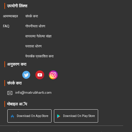
उपयोगी लिंक्स
आमच्याबद्दल
संपर्क करा
FAQ
गोपनीयता धोरण
वापरल्या गेलेल्या संज्ञा
परतावा धोरण 
पेपरबॅक प्रकाशित करा
अनुसरण करा
संपर्क करा
info@matrubharti.com
मोबाइल अॅप
Download On App Store
Download On Play Store