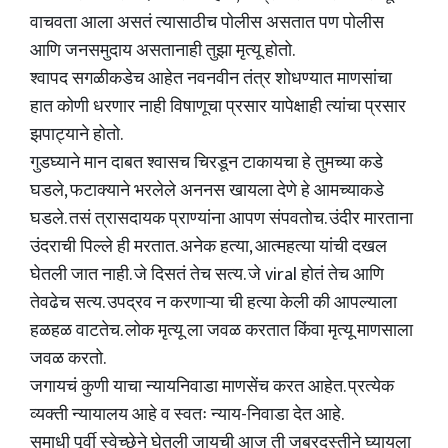
वाचवता आला असतं त्यासाठीच पोलीस असतात पण पोलीस
आणि जनसमुदाय असतानाही तुझा मृत्यू होतो.
श्वापद सगळीकडेच आहेत नवनवीन तंत्र शोधण्यात माणसांचा
हात कोणी धरणार नाही विषाणूचा प्रसार यापेक्षाही त्यांचा प्रसार
झपाट्याने होतो.
गुडघ्याने मान दाबत श्वासच चिरडून टाकायचा हे तुमच्या कडे
घडले, फटाक्याने भरलेले अननस खायला देणे हे आमच्याकडे
घडले. तसं त्रासदायक प्राण्यांना आपण संपवतोच. उंदीर मारताना
उंदराची पिल्ले ही मरतात. अनेक हत्या, आत्महत्या यांची दखल
घेतली जात नाही. जे दिसतं तेच सत्य. जे viral होतं तेच आणि
तेवढेच सत्य. उपद्रव न करणाऱ्या ची हत्या केली की आपल्याला
हळहळ वाटतेच. लोक मृत्यू ला जवळ करतात किंवा मृत्यू माणसाला
जवळ करतो.
जगायचं कुणी याचा न्यायनिवाडा माणसेंच करत आहेत. प्रत्येक
व्यक्ती न्यायालय आहे व स्वतः न्याय-निवाडा देत आहे.
समाधी पूर्वी स्वेच्छेने घेतली जायची आज ती जबरदस्तीने घ्यायला