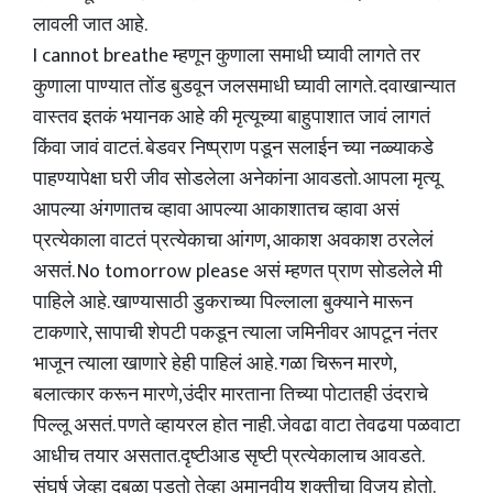
लावली जात आहे.
I cannot breathe म्हणून कुणाला समाधी घ्यावी लागते तर
कुणाला पाण्यात तोंड बुडवून जलसमाधी घ्यावी लागते. दवाखान्यात
वास्तव इतकं भयानक आहे की मृत्यूच्या बाहुपाशात जावं लागतं
किंवा जावं वाटतं. बेडवर निष्प्राण पडून सलाईन च्या नळ्याकडे
पाहण्यापेक्षा घरी जीव सोडलेला अनेकांना आवडतो. आपला मृत्यू
आपल्या अंगणातच व्हावा आपल्या आकाशातच व्हावा असं
प्रत्येकाला वाटतं प्रत्येकाचा आंगण, आकाश अवकाश ठरलेलं
असतं. No tomorrow please असं म्हणत प्राण सोडलेले मी
पाहिले आहे. खाण्यासाठी डुकराच्या पिल्लाला बुक्याने मारून
टाकणारे, सापाची शेपटी पकडून त्याला जमिनीवर आपटून नंतर
भाजून त्याला खाणारे हेही पाहिलं आहे. गळा चिरून मारणे,
बलात्कार करून मारणे,उंदीर मारताना तिच्या पोटातही उंदराचे
पिल्लू असतं. पणते व्हायरल होत नाही. जेवढा वाटा तेवढया पळवाटा
आधीच तयार असतात.दृष्टीआड सृष्टी प्रत्येकालाच आवडते.
संघर्ष जेव्हा दुबळा पडतो तेव्हा अमानवीय शक्तीचा विजय होतो.