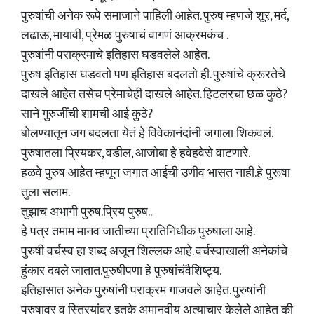
पुरुषांची अनेक रूपे समाजाने पाहिली आहेत. पुरुष म्हणजे शूर, मर्द,
लढाऊ, मायावी, प्रेमळ पुरुषाचं वागणं आक्रमकंच .
पुरुषांनी पराक्रमाचे इतिहास घडवलेले आहेत.
पुरुष इतिहास घडवतो पण इतिहास बदलतो ही. पुरुषांचे क्रूरतेचे
दाखले आहेत तसेच प्रेमाचेही दाखले आहेत. हिटलरचा छळ कुठे?
साने गुरुजींची शामची आई कुठे?
बोलण्यातून जग बदलता येतं हे विवेकानंदांनी जगाला शिकवलं.
पुरुषातला प्रियकर, वडील, आजोबा हे हवेहवेसे वाटणारे.
हळवे पुरुष आहेत म्हणून जगात आईची उणीव भासत नाही.हे पुरूषा
तुला सलाम.
तुझाच अभागी पुरुष.प्रिय पुरुष..
हे पत्र तमाम मानव जातीच्या प्रातिनिधीक पुरुषाला आहे.
पुरुषी वर्चस्व हा शब्द अजून शिल्लक आहे. वर्चस्वाखाली अनेकांचे
हुंकार दबले जातात.पुरुषीपणा हे पुरुषांचंवैशिष्ट्य.
इतिहासात अनेक पुरुषांनी पराक्रम गाजवले आहेत. पुरुषांनी
पुरुषावर व स्त्रियांवर इतके अमानवीय अत्याचार केलेले आहेत की