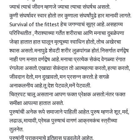
ज्याचं त्याचं जीवन म्हणजे ज्याचा त्याचा संघर्षच असतो.
कुणी संघर्षावर स्वार होतो तर कुणाला संघर्षांपुढे हार मानावी लागते.
Survival of the fittest हेच जगण्याचं सूत्र आहे. असहाय्य
परिस्थितीत , नैराश्याच्या गर्तेत शरीराचा आणि मनाचा दुबळेपणा
जेव्हा हातात हात घालून मृत्यूच्या स्वाधिन होतो, तोच अखेरचा
श्वास असतो. मनापुढे शेवटी शरीर लुळपांगळ होतं. निसर्गात वर्णद्वेष
नाही पण मनात वर्णद्वेष आहे. मनाचा प्रत्येक सेकंद वेगळ्या रंगात
रंगलेला असतो. एखाद्या सेकंदात तो आत्महत्या करतो, हत्या करतो,
जीवदान देतो, मन दुखावतो, मन प्रसन्न करतो. हे सगळे
अनाकलनीय आहे.तू देश पेटवले,मनें पेटवली.
चित्रपट चालू असताना आपण फक्त प्रेक्षक असतो.नंतर फक्त
समीक्षा आपल्या हातात असते.
पुरुषांची अनेक रूपे समाजाने पाहिली आहेत. पुरुष म्हणजे शूर, मर्द,
लढाऊ, मायावी, प्रेमळ पुरुषाचं वागणं आक्रमकंच स्त्रीच्या
तुलनेत.
पुरुषांनी पराक्रमाचे इतिहास घडवलेले आहेत.