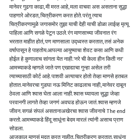
मानेवर गुढगा काढा, मी मरत आहे, मला वाचवा अस असताना सुद्धा
पाहणारे ओरडत, चित्रीकरण करत होते. परंतु त्याच
चित्रीकरणामुळे जगासमोर तुझा याची देही याची डोळा लाईव्ह मृत्यू
पाहिला आणि सगळे पेटून उठले. रंग माणसाच्या जीवनात रंग
भरतात माहीत होतं, पण माणसाला उद्ध्वस्त करतात, तसं अनेक
वर्षापासून हे पाहतोय.आपल्या आयुष्याचा शेवट कसा आणि कधी
होईल हे कुणालाच सांगता येत नाही. 'नरे ची केला हीन किती नर'
आमच्याकडे म्हणले जाते पण एखाद्याचा गुन्हा असेल तरी
त्याच्यासाठी कोर्ट आहे. पाशवी अत्याचार होतो तेव्हा माणसे हतबल
होतात. मानेवरचा गुडघा नऊ मिनिट काढलाच नाही, मानेवर दाबून
ठेवला आणि श्वास घेता आला नाही. श्वास घ्यायला सुद्धा जेव्हा
परवानगी लागते तेव्हा जगणं अवघड होऊन जातं. श्वास म्हणजे
जीवन. सगळं संपलं असतानाअखेरचा श्वास जीवनाचे The end
करतो. आमच्याकडे हिंदू साधूंना बेदम मारलं त्यांनी असाच प्राण
सोडला.
आजकाल माणसं मदत करत नाहीत, चित्रीकरण करतात. साधूंना