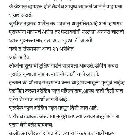
जे जेआज व्हायरल होतं तेवढंच आयुष्य समजलं जातं.ते पाहायला
सुखद असतं.
सुरक्षित रहायचं असेल तर भवतांल असुरक्षित आहे असं म्हणायचं
प्राण्यांना मारायचं असेल तर फटाक्यांनी भरलेला अननंस चालतो
श्वास गुदमरून मारायला आता गुडघा ही चालतों
नको ते संपवायला आता २१ अपेक्षित
आले आहेत.
लोकांना सुखाची टुलिप गार्डन पाहायला आवडते. डम्पिंग कचरा
ग्राउंड कुणाला चआपल्या सभोवताली नको असतो.
इन्सान की औलाद यंत्रमानव बनत आहे,भावनाशून्य. मृत्यूचं लाईव्ह
रेकॉर्डिंग करून ब्रेकिंग न्यूज पहिल्यांदाच, आपण कशी दिली याच
श्रेय घेण्याची स्पर्धा लागली आहे.
प्रत्येक न्यूज ब्रेकिंग न्यूज म्हणून दिली जात आहे.
शरीर धडधाकट असताना मृत्यूने आपल्या उरावर बसून आपला
प्राण घेणे क्लेशदायकच.
तू ओरडून ओरडून सांगत होता, श्वास घेऊ शकत नाही माझ्या