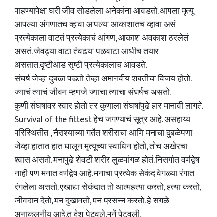
पाहण्यापेक्षा घरी जीव सोडलेला अनेकांना आवडतो. आपला मृत्यू
आपल्या अंगणातच व्हावा आपल्या आकाशातच व्हावा असं
प्रत्येकाला वाटतं प्रत्येकाचं आंगण, आकाश अवकाश ठरलेलं
असतं. जेवढ्या वाटा तेवढया पळवाटा आधीच तयार
असतात.दृष्टीआड सृष्टी प्रत्येकालाच आवडते.
संघर्ष जेव्हा दुबळा पडतो तेव्हा अमानवीय शक्तीचा विजय होतो.
ज्याचं त्याचं जीवन म्हणजे ज्याचा त्याचा संघर्षच असतो.
कुणी संघर्षावर स्वार होतो तर कुणाला संघर्षांपुढे हार मानावी लागते.
Survival of the fittest हेच जगण्याचं सूत्र आहे. असहाय्य
परिस्थितीत , नैराश्याच्या गर्तेत शरीराचा आणि मनाचा दुबळेपणा
जेव्हा हातात हात घालून मृत्यूच्या स्वाधिन होतो, तोच अखेरचा
श्वास असतो. मनापुढे शेवटी शरीर लुळपांगळ होतं. निसर्गात वर्णद्वेष
नाही पण मनात वर्णद्वेष आहे. मनाचा प्रत्येक सेकंद वेगळ्या रंगात
रंगलेला असतो. एखाद्या सेकंदात तो आत्महत्या करतो, हत्या करतो,
जीवदान देतो, मन दुखावतो, मन प्रसन्न करतो. हे सगळे
अनाकलनीय आहे.तू देश पेटवले,मनें पेटवली.