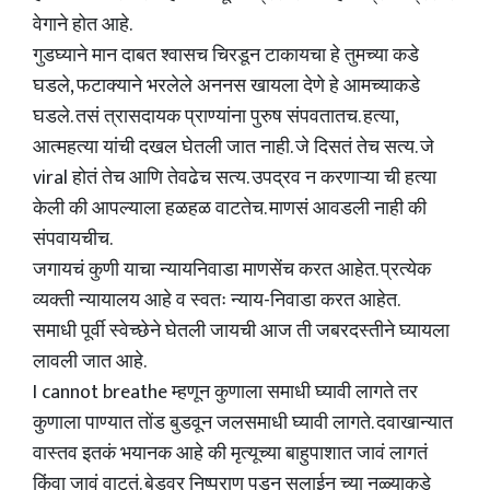
वेगाने होत आहे.
गुडघ्याने मान दाबत श्वासच चिरडून टाकायचा हे तुमच्या कडे
घडले, फटाक्याने भरलेले अननस खायला देणे हे आमच्याकडे
घडले. तसं त्रासदायक प्राण्यांना पुरुष संपवतातच. हत्या,
आत्महत्या यांची दखल घेतली जात नाही. जे दिसतं तेच सत्य. जे
viral होतं तेच आणि तेवढेच सत्य. उपद्रव न करणाऱ्या ची हत्या
केली की आपल्याला हळहळ वाटतेच. माणसं आवडली नाही की
संपवायचीच.
जगायचं कुणी याचा न्यायनिवाडा माणसेंच करत आहेत. प्रत्येक
व्यक्ती न्यायालय आहे व स्वतः न्याय-निवाडा करत आहेत.
समाधी पूर्वी स्वेच्छेने घेतली जायची आज ती जबरदस्तीने घ्यायला
लावली जात आहे.
I cannot breathe म्हणून कुणाला समाधी घ्यावी लागते तर
कुणाला पाण्यात तोंड बुडवून जलसमाधी घ्यावी लागते. दवाखान्यात
वास्तव इतकं भयानक आहे की मृत्यूच्या बाहुपाशात जावं लागतं
किंवा जावं वाटतं. बेडवर निष्प्राण पडून सलाईन च्या नळ्याकडे