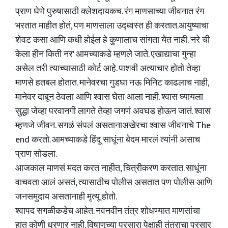
प्राण घेणे पुरुषासाठी क्लेशदायकच. रंग माणसाच्या जीवनात रंग
भरतात माहीत होतं, पण माणसाला उद्ध्वस्त ही करतात.आयुष्याचा
शेवट कसा आणि कधी होईल हे कुणालाच सांगता येत नाही. 'नरे ची
केला हीन किती नर' आमच्याकडे म्हणले जाते. एखाद्याचा गुन्हा
असेल तरी त्याच्यासाठी कोर्ट आहे. पाशवी अत्याचार होतो तेव्हा
माणसे हतबल होतात. मानेवरचा गुडघा नऊ मिनिट काढलाच नाही,
मानेवर दाबून ठेवला आणि श्वास घेता आला नाही. श्वास घ्यायला
सुद्धा जेव्हा परवानगी लागते तेव्हा जगणं अवघड होऊन जातं. श्वास
म्हणजे जीवन. सगळं संपलं असतानाअखेरचा श्वास जीवनाचे The
end करतो. आमच्याकडे हिंदू साधूंना बेदम मारलं त्यांनी असाच
प्राण सोडला.
आजकाल माणसं मदत करत नाहीत, चित्रीकरण करतात. साधूंना
वाचवता आलं असतं, त्यासाठीच पोलीस असतात पण पोलीस आणि
जनसमुदाय असतानाही मृत्यू होतो.
श्वापद सगळीकडेच आहेत. नवनवीन तंत्र शोधण्यात माणसांचा
हात कोणी धरणार नाही. विषाणूच्या प्रसारा पेक्षाही तंत्राचा प्रसार