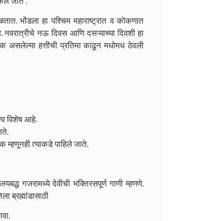
ले जाते .
खेळतात.
भोंडला हा पश्चिम महाराष्ट्रात व कोकणात
े. नवरात्रीचे नऊ दिवस आणि दसऱ्याच्या दिवशी हा
तीक असलेल्या हत्तीची प्रतिमा काढून मधोमध ठेवली
्व विशेष आहे.
ते.
क म्हणूनही त्याकडे पाहिले जाते.
 लयबद्ध गजरामध्ये
देवीची भक्तिरसपूर्ण गाणी म्हणणे.
िला ब्रह्मांडासाठी
ावा.