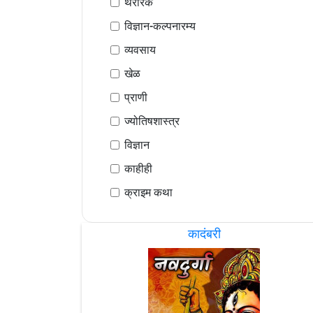
थरारक
विज्ञान-कल्पनारम्य
व्यवसाय
खेळ
प्राणी
ज्योतिषशास्त्र
विज्ञान
काहीही
क्राइम कथा
कादंबरी