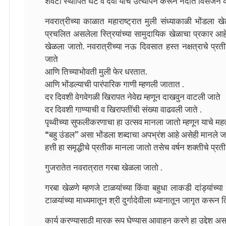
शेवटी स्थापित घट व देवी यांचे उत्थापन करून नदीत विसर्जन के
नवरात्रीच्या काळात महाराष्ट्रात मुली संध्याकाळी भोंडला 
प्रचलित असलेला स्त्रियांच्या सामुदायिक खेळाचा प्रकार आह
खेळला जातो.
नवरात्रीच्या नऊ दिवसात हस्त नक्षत्राचे प्र
जाते
आणि तिच्याभोवती मुली फेर धरतात.
आणि भोंडल्याची पारंपारिक गाणी म्हणली जातात .
दर दिवशी वेगवेगळी खिरापत नेवेद्य म्हणून दाखवुन वाटली जाते
दर दिवशी गाण्याची व खिरापतींची संख्या वाढवली जाते .
पृथ्वीच्या सुफलीकरणाचा हा उत्सव मानला जातो म्हणून याचे महत
“बहु उंडल” असा भोंडला शब्दाचा अपभ्रंश आहे असेही मानले जा
हत्ती हा समृद्धीचे प्रतीक मानला जातो तसेच वर्षन शक्तीचे प्रती
गुजरातेत नवरात्रात गरबा खेळला जातो .
गरबा खेळणे म्हणजे टाळयांच्या किंवा बहुधा लाकडी दांड्यांच्या
टाळयांच्या माध्यमातून श्री दुर्गादेवीला ध्यानातून जागृत करून त
कार्य करण्यासाठी मारक रूप घेण्यास आवाहन करणे हा उद्देश अस