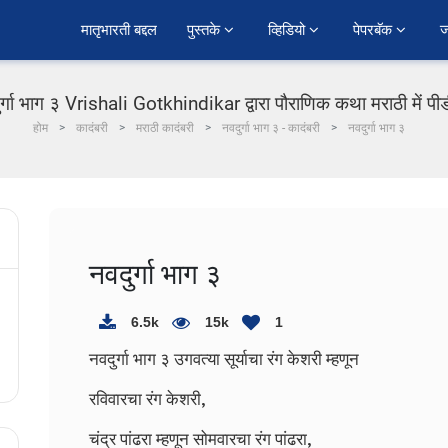
﻿मातृभारती बद्दल
पुस्तके 
व्हिडियो 
पेपरबॅक 
ज
र्गा भाग ३ Vrishali Gotkhindikar द्वारा पौराणिक कथा मराठी में प
होम
कादंबरी
मराठी कादंबरी
नवदुर्गा भाग ३ - कादंबरी
नवदुर्गा भाग ३
नवदुर्गा भाग ३
6.5k
15k
1
नवदुर्गा भाग ३
उगवत्या सूर्याचा रंग केशरी म्हणून
रविवारचा रंग केशरी,
चंद्र पांढरा म्हणून सोमवारचा रंग पांढरा,