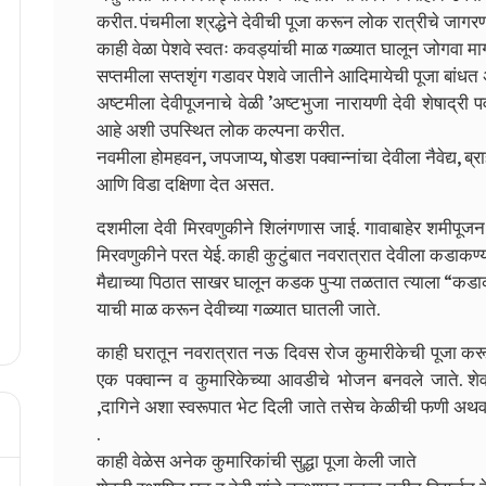
करीत.
पंचमीला श्रद्धेने देवीची पूजा करून लोक रात्रीचे जागर
काही वेळा पेशवे स्वतः कवड्यांची माळ गळ्यात घालून जोगवा 
सप्‍तमीला सप्‍तशृंग गडावर पेशवे जातीने आदिमायेची पूजा बांध
अष्टमीला देवीपूजनाचे वेळी ’अष्टभुजा नारायणी देवी शेषाद्री
आहे अशी उपस्थित लोक कल्पना करीत.
नवमीला होमहवन, जपजाप्य, षोडश पक्वान्‍नांचा देवीला नैवेद्य, ब
आणि विडा दक्षिणा देत असत.
दशमीला देवी मिरवणुकीने शिलंगणास जाई.
गावाबाहेर शमीपूजन
मिरवणुकीने परत येई.
काही कुटुंबात नवरात्रात देवीला कडाकण्य
मैद्याच्या पिठात साखर घालून कडक पुऱ्या तळतात त्याला “कडा
याची माळ करून देवीच्या गळ्यात घातली जाते.
काही घरातून नवरात्रात नऊ दिवस रोज कुमारीकेची पूजा कर
एक पक्वान्न व कुमारिकेच्या आवडीचे भोजन बनवले जाते.
शेव
,दागिने अशा स्वरूपात भेट दिली जाते तसेच केळीची फणी अथवा
.
काही वेळेस अनेक कुमारिकांची सुद्धा पूजा केली जाते