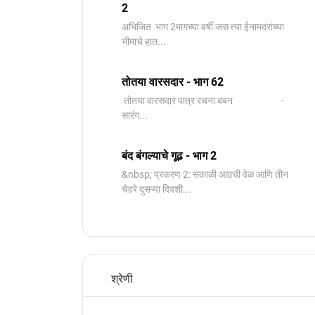
2
️अभिजित ️ भाग 2मागच्या वर्षी जस त्या ईनामदरांच्या
भीमाचे हात...
तोतया वारसदार - भाग 62
तोतया वारसदार पात्र रचना बबन -
सारंग...
बंद बंगल्याचे गूढ - भाग 2
&nbsp; प्रकरण 2: सकाळी आठची वेळ आणि तीन
चेहरे दुसऱ्या दिवशी...
श्रेणी