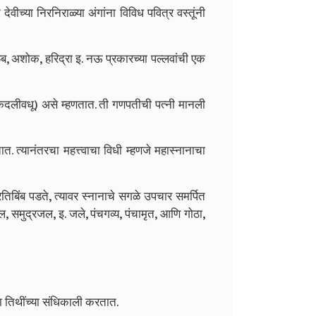
वीच्या निरनिराळ्या अंगांना विविध पवित्र वस्तूंनी
ंब, अशोक, हरिद्रा इ. नऊ प्रकारच्या पल्लवांची एक
(कदलीवधू) असे म्हणतात.
ती गणपतीची पत्नी मानली
ात.
त्यानंतरचा महत्त्वाचा विधी म्हणजे महास्नानाचा
िबिंब पडते, त्यावर स्नानाचे सगळे उपचार समर्पित
जल, समुद्रजल, इ. जले,
पंचगव्य, पंचामृत, आणि गोठा,
ा तिथींच्या संधिकाली करतात.