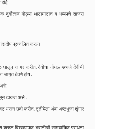
 होई.
्षिक दुर्गोत्सव मोठ्या थाटामाटात व भव्यपणे साजरा
ंदादीप प्रज्वलित करून
धळ घालून जागर करीत.
देवीचा गोंधळ म्हणजे देवीची
ला जागृत ठेवणे होय .
 असे.
मून टाकत असे .
मळवट भरून उदो करीत.
तृतीयेला अंबा अष्टभुजा शृंगार
 करून विश्वव्यापक भवानीची सामुदायिक प्रार्थना