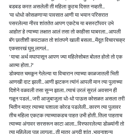
बडबड करत असलेली ती महिला कुठच दिसत नव्हती...
'या धोधो कोसळणाऱ्या पावसात आणी या भयान परिसरात
पसरलेल्या नीरव शांततेत आपण एकटेच या बसस्टॉपवर उभे
आहोत' हे त्याच्या लक्षात आलं तसा तो काहीसा घाबरला... आपली
बॅग छातीशी कवटाळत तो शांतपणे खाली बसला... मेंदूत विचारचक्र
एकसारखं घुमू लागलं...
' याचा अर्थ मघापासून आपण ज्या महिलेसोबत बोलत होतो तो एक
आत्मा होता..?'
डोक्यात चमकून गेलेल्या या विचारान त्याच्या काळजातली भिती
आणखी दाट झाली... आणी झटकन त्यांनं आपली मान त्या पुलाच्या
दिशेने वळवली तसा सुन्न झाला.. त्याचं उरलं सुरलं अवसान ही
गळून पडलं... जरी आजुबाजुला धो-धो पाऊस कोसळत असला तरी
भितीन मात्र त्याच्या घशाला कोरड पडलेली... कारण त्या पुलावर
तीच महिला एकटक त्याच्याकडच पाहत उभी होती.. तिला पाहताच
त्याच्या अंगावर सरसरून काटा आला... विस्फारलेल्या डोळ्यांनी तो
त्या महिलेला पाहू लागला... ती मात्र अगदी शांत ,भावनाशून्य