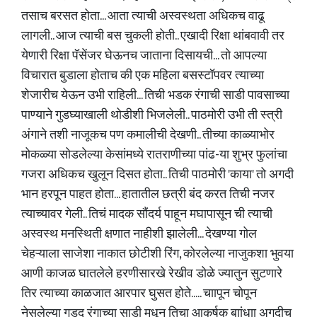
तसाच बरसत होता... आता त्याची अस्वस्थता अधिकच वाढू
लागली.. आज त्याची बस चुकली होती.. एखादी रिक्षा थांबवावी तर
येणारी रिक्षा पॅसेंजर घेऊनच जाताना दिसायची... तो आपल्या
विचारात बुडाला होताच की एक महिला बसस्टॉपवर त्याच्या
शेजारीच येऊन उभी राहिली... तिची भडक रंगाची साडी पावसाच्या
पाण्याने गुडघ्याखाली थोडीशी भिजलेली.. पाठमोरी उभी ती स्त्री
अंगाने तशी नाजूकच पण कमालीची देखणी.. तीच्या काळ्याभोर
मोकळ्या सोडलेल्या केसांमध्ये रातराणीच्या पांढ-या शुभ्र फुलांचा
गजरा अधिकच खुलून दिसत होता.. तिची पाठमोरी 'काया' तो अगदी
भान हरपून पाहत होता... हातातील छत्री बंद करत तिची नजर
त्याच्यावर गेली.. तिचं मादक सौंदर्य पाहून मघापासून ची त्याची
अस्वस्थ मनस्थिती क्षणात नाहीशी झालेली... देखण्या गोल
चेहऱ्याला साजेशा नाकात छोटीशी रिंग, कोरलेल्या नाजुकशा भुवया
आणी काजळ घातलेले हरणीसारखे रेखीव डोळे ज्यातुन सुटणारे
तिर त्याच्या काळजात आरपार घुसत होते..... चाापून चोपून
नेसलेल्या गडद रंगाच्या साडी मधून तिचा आकर्षक बाांधाा अगदीच