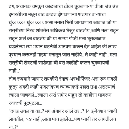
ढग, अचानक चमकून काळजाचा ठोका चुकवणा-या वीजा, उंच उंच
इमारतींच्या मधून वाट काढत झेपावणाऱ्या थंडगार वा-याचा
घुंssssss घुंssssss असा मनात भिती जागवणारा आवाज जो या
रात्रीच्या निरव शांततेत अधिकच भेसुर वाटतोय, आणि मला राहून
राहून असं का वाटतंय की या साऱ्या गोष्टी मला भूतकाळात
घडलेल्या त्या भयान घटनेची आठवण करून देत आहेत जी लाख
प्रयत्न करूनही माझ्या मनातून जात नाहीये... ते काही नाही... मला
रात्रीची शेवटची साडेदहा ची बस काहीही करून चुकवायची
नाही...'
तोच रस्त्याने जाणार तपकीरी रंगाच अस्थीपिंजर अस एक गावठी
कुत्र अगदी काही पावलांवरच त्याच्याकडे पहात उभा असल्याचं
त्याला जाणवलं... त्याला असं समोर पाहून तो काहीसा घाबरून
स्वतःची पुटपुटला...
''दगड उचलावा का..? मग अंगावर आलं तर...? 14 इंजेक्शन घ्यावी
लागतील,. १४ नाही, आता पाच झालेत... पण घ्यावी तर लागतीलच
ना..?"