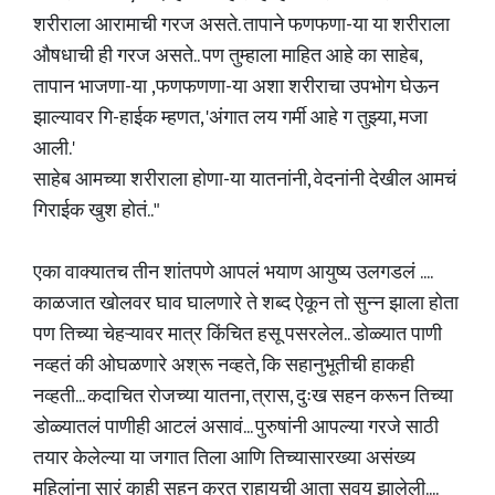
शरीराला आरामाची गरज असते. तापाने फणफणा-या या शरीराला
औषधाची ही गरज असते.. पण तुम्हाला माहित आहे का साहेब,
तापान भाजणा-या ,फणफणणा-या अशा शरीराचा उपभोग घेऊन
झाल्यावर गि-हाईक म्हणत, 'अंगात लय गर्मी आहे ग तुझ्या, मजा
आली.'
साहेब आमच्या शरीराला होणा-या यातनांनी, वेदनांनी देखील आमचं
गिराईक खुश होतं.."
एका वाक्यातच तीन शांतपणे आपलं भयाण आयुष्य उलगडलं ....
काळजात खोलवर घाव घालणारे ते शब्द ऐकून तो सुन्न झाला होता
पण तिच्या चेहऱ्यावर मात्र किंचित हसू पसरलेल.. डोळ्यात पाणी
नव्हतं की ओघळणारे अश्रू नव्हते, कि सहानुभूतीची हाकही
नव्हती... कदाचित रोजच्या यातना, त्रास, दुःख सहन करून तिच्या
डोळ्यातलं पाणीही आटलं असावं... पुरुषांनी आपल्या गरजे साठी
तयार केलेल्या या जगात तिला आणि तिच्यासारख्या असंख्य
महिलांना सारं काही सहन करत राहायची आता सवय झालेली....