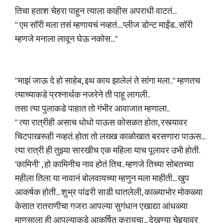
तिचा हताश चेहरा पाहून त्याला काहीस अपराधी वाटतं...
" एम सॉरी मला तसं म्हणायचं नव्हतं....प्लीज डोन्ट माईंड.. सॉरी
म्हणजे मनाला लावून घेऊ नकोस..."
"माझं जाऊ दे हो साहेब, इथ काय झालेलं ते सांगा मला.." म्हणतच
त्याच्याकडे प्रश्नार्थक नजरेने ती पाहू लागली..
तसा त्या पुलाकडे पाहात तो गंभीर आवाजात म्हणाला..
" त्या रात्रीही असाच धोधो पाऊस कोसळत होता, रस्त्यावर
चिटपाखरूही नव्हतं. होता तो लख्ख काळोखात बरसणारा पाऊस...
त्या रात्री ही तुझ्या सारखीच एक महिला याच पूलावर उभी होती.
'कामिनी' , हो कामिनीच नाव होतं तिच.. म्हणजे तिच्या सोबतच्या
महीला तिला या नावानं बोलवायच्या म्हणुन मला माहीती... खुप
आकर्षक होती... शुभ्र पांढरी साडी घातलेली, काळ्याभोर मोकळ्या
केसात रातराणीचा गजरा आपल्या सुगंधान एखाद्या आंधळ्या
माणसाला ही आपल्याकडे आकर्षित करायचा... देखण्या चेहर्‍यावर