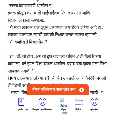
''खरच देवासारखी आलीस ग..'
इतक बोलून तसाच तो घाईघाईतच रिक्षात बसला आणि
रिक्षाचालकाला म्हणाला..
" ये भावा लवकर चल इथुन... च्यायला लय डेंजर एरिया आहे हा..''
त्याच्या पाठोपाठ त्याची बायको रिक्षात बसत त्याला म्हणाली..
" मी काहीतरी विचारतेय..?"
" हा .. ती.. ती होय ..अगं ती इथे कशाला थांबेल..? ती गेली तिच्या
कामाला.. बरं झालं रिक्षा घेऊन आलीस.. बराच वेळ झाला मला रिक्षा
सापडत नव्हती.."
विषय टाळण्यासाठी त्यान बैगची चेन उघडली आणि कैरिबैगमधली
ती पैठणी साडी आपल्या बायकोसमोर उघडली...
मोफत एप्लिकेशन डाउनलोड करा
" अय्या... किती छान पारख आहे हो तुमची.. इतकी सुंदर साडी...?"
एखाद घबाड सापडल्यासारखी त्याची बायको साडी पहात होती...
टर्रर्रर्रर्रर्रर्र आवाज करत रिक्षा सुरू झाली आणि त्याची भयभीत
पुस्तके
विनामूल्य प्रकाशित करा
कोट्स
व्हिडियो
प्रोफाईल
नजर पुन्हा वर त्या पुलाकडे गेली... ती स्त्री अजुनही त्या पुलावर