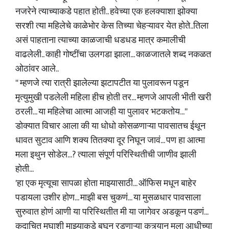
नजरेने त्याच्याकडे पहात होती.. हवेच्या एक हलक्याशा झोक्या
सरशी त्या महिलेचे काळेभोर केस तिच्या चेहऱ्यावर येत होते..तिला
असं पाहताना त्याच्या काळजाची धडधड मात्र कमालीची
वाढलेली.. काही गोष्टींचा उलगडा झाला... काळजातले शब्द नकळत
ओठांवर आले..
'' म्हणजे त्या रात्री झालेल्या झटापटीत या पुलावरून पडून
मृत्युमुखी पडलेली महिला हीच होती तर... म्हणजे आपली भीती खरी
ठरली... या महिलेचा आत्मा आजही या पुलावर भटकतोय...''
डोक्यात विचार आला की या धोधो कोसळणाऱ्या पावसातच ईथून
धावत सुटाव आणि शक्य तितक्या दूर निघून जावं... पण हा आत्मा
मला इथुन सोडेल...? त्याला संपूर्ण परिस्थितीची जाणीव झाली
होती...
'हा एक मृत्यूचा सापळा होता माझ्यासाठी... ऑफिस मधून बाहेर
पडायला उशीर होण... माझी बस चुकणं... या मुसळधार पावसाला
सुरुवात होणं आणी या परिस्थितीत मी या जागेवर अडकून पडणं...
कदाचित मघाशी माझ्याकडे बघून रडणाऱ्या कुत्र्यान मला आधीच्या