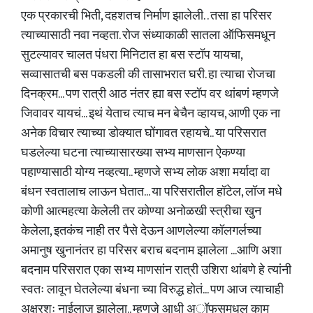
एक प्रकारची भिती, दहशतच निर्माण झालेली. . तसा हा परिसर
त्याच्यासाठी नवा नव्हता. रोज संध्याकाळी सातला ऑफिसमधून
सुटल्यावर चालत पंधरा मिनिटात हा बस स्टॉप यायचा,
सव्वासातची बस पकडली की तासाभरात घरी. हा त्याचा रोजचा
दिनक्रम... पण रात्री आठ नंतर ह्या बस स्टॉप वर थांबणं म्हणजे
जिवावर यायचं... इथं येताच त्याच मन बेचैन व्हायच, आणी एक ना
अनेक विचार त्याच्या डोक्यात घोंगावत रहायचे.. या परिसरात
घडलेल्या घटना त्याच्यासारख्या सभ्य माणसान ऐकण्या
पहाण्यासाठी योग्य नव्हत्या.. म्हणजे सभ्य लोक अशा मर्यादा वा
बंधन स्वतालाच लाऊन घेतात... या परिसरातील हॉटेल, लॉज मधे
कोणी आत्महत्या केलेली तर कोण्या अनोळखी स्त्रीचा खुन
केलेला, इतकंच नाही तर पैसे देऊन आणलेल्या कॉलगर्लच्या
अमानुष खुनानंतर हा परिसर बराच बदनाम झालेला ...आणि अशा
बदनाम परिसरात एका सभ्य माणसांन रात्री उशिरा थांबणे हे त्यांनी
स्वतः लावून घेतलेल्या बंधना च्या विरुद्ध होतं... पण आज त्याचाही
अक्षरशः नाईलाज झालेला.. म्हणजे आधी अॉफसमधल काम