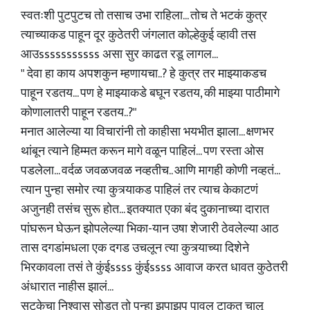
स्वतःशी पुटपुटच तो तसाच उभा राहिला... तोच ते भटकं कुत्र
त्याच्याकड पाहून दूर कुठेतरी जंगलात कोल्हेकुई व्हावी तस
आउsssssssssss असा सुर काढत रडू लागल...
" देवा हा काय अपशकुन म्हणायचा..? हे कुत्र तर माझ्याकडच
पाहून रडतय... पण हे माझ्याकडे बघून रडतय, की माझ्या पाठीमागे
कोणालातरी पाहून रडतय..?"
मनात आलेल्या या विचारांनी तो काहीसा भयभीत झाला... क्षणभर
थांबून त्याने हिम्मत करून मागे वळून पाहिलं... पण रस्ता ओस
पडलेला... वर्दळ जवळजवळ नव्हतीच.. आणि मागही कोणी नव्हतं...
त्यान पुन्हा समोर त्या कुत्र्याकड पाहिलं तर त्याच केकाटणं
अजुनही तसंच सुरू होत... इतक्यात एका बंद दुकानाच्या दारात
पांघरून घेऊन झोपलेल्या भिका-यान उषा शेजारी ठेवलेल्या आठ
तास दगडांमधला एक दगड उचलून त्या कुत्र्याच्या दिशेने
भिरकावला तसं ते कुंईssss कुंईssss आवाज करत धावत कुठेतरी
अंधारात नाहीस झालं...
सुटकेचा निश्वास सोडत तो पुन्हा झपाझप पावल टाकत चालू