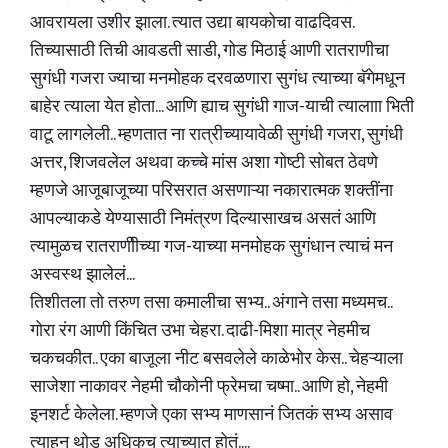
आवरायला उशीर झाला. त्यात उद्या बायकोचा वाढदिवस.
तिच्यासाठी तिची आवडती साडी, गोड मिठाई आणी रातराणीचा
सुगंधी गजरा ज्याचा मनमोहक दरवळणारा सुगंध त्याच्या बॅगेमधून
बाहेर त्याला येत होता... आणि ह्याच सुगंधी गाज-याची त्यालााा भिती
वाटू लागलेली.. म्हणतात ना रात्रीच्यायावेळी सुगंधी गजरा, सुगंधी
अत्तर, शिजवलेल अथवा कच्चे मांस अशा गोष्टी सोबत ठेवणे
म्हणजे आजूबाजूच्या परिसरात असणाऱ्या नकारात्मक शक्तींना
आपल्याकडे येण्यासाठी निमंत्रण दिल्यासाखच असतं आणि
त्यामुळच रातराणीीच्या गज-याच्या मनमोहक सुगंधान त्याचं मन
अस्वस्थ झालेलं...
तिशीतला तो तरुण तसा कमालीचा सभ्य.. अंगाने तसा मध्यमच..
गोरा रंग आणी किंचित उभा चेहरा. दाढी-मिशा मात्र नेहमीच
चकचकीत.. एका बाजूला नीट बसवलेले काळेभोर केस.. चेहऱ्याला
साजेशा नाकावर नेहमी चौकोनी फ्रेमचा चष्मा.. आणि हो, नेहमी
इनशर्ट केलेला. म्हणजे एका सभ्य माणसानं जितकं सभ्य असाव
त्याहून थोड अधिकच त्याच्यात होतं....