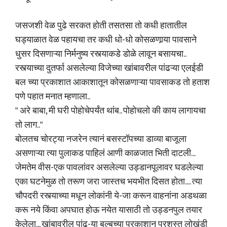
जसजशी वेळ पुढे सरकत होती तसतसा तो कधी हातातील
घड्याळात वेळ पहायचा तर कधी धो-धो कोसळणार्‍या पावसाने
धुसर दिसणाऱ्या निर्मनुष्य रस्त्याकडे डोळे लावून बसायचा..
रस्त्याच्या दुतर्फा असलेल्या विजेच्या खांबावरील पांढऱ्या एलईडी
बल च्या प्रकाशात आकाशातून कोसळणाऱ्या पावसाकड तो हताश
पणे पहात मनात म्हणाला..
" अरे बाबा, मी घरी पोहोचेपर्यंत थांब.. पोहोचलो की काय लागायचा
तो लाग.."
बोलतच चोरट्या नजरेन त्यानं बसस्टॉपच्या डाव्या बाजूला
असणाऱ्या त्या पुलाकड पाहिलं आणी काळजात भिती दाटली...
जेमतेम वीस-एक पावलांवर असलेल्या उड्डानपूलावर घडलेल्या
एका घटनेमुळ तो तरूण जरा जास्तच भयभीत दिसत होता.... त्या
चौपदरी रस्त्याच्या मधून लोकांनी ये-जा करून वाहनांना अडथळा
करू नये किंवा अपघात होऊ नयेत यासाठी तो उड्डनपुल तयार
केलेला... खांबावरील पांढ-या बल्बच्या प्रकाशान प्रशस्त लोखंडी