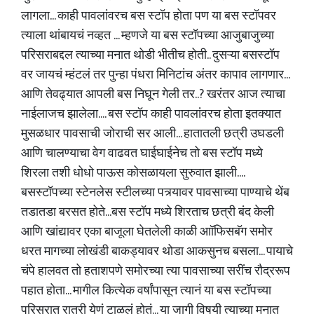
लागला... काही पावलांवरच बस स्टॉप होता पण या बस स्टॉपवर
त्याला थांबायचं नव्हत ... म्हणजे या बस स्टॉपच्या आजुबाजुच्या
परिसराबद्दल त्याच्या मनात थोडी भीतीच होती.. दुसऱ्या बसस्टॉप
वर जायचं म्हंटलं तर पुन्हा पंधरा मिनिटांच अंतर कापाव लागणार...
आणि तेवढ्यात आपली बस निघून गेली तर..? खरंतर आज त्याचा
नाईलाजच झालेला.... बस स्टॉप काही पावलांवरच होता इतक्यात
मुसळधार पावसाची जोराची सर आली... हातातली छत्री उघडली
आणि चालण्याचा वेग वाढवत घाईघाईनेच तो बस स्टॉप मध्ये
शिरला तशी धोधो पाऊस कोसळायला सुरुवात झाली....
बसस्टॉपच्या स्टेनलेस स्टीलच्या पत्र्यावर पावसाच्या पाण्याचे थेंब
तडातडा बरसत होते...बस स्टॉप मध्ये शिरताच छत्री बंद केली
आणि खांद्यावर एका बाजूला घेतलेली काळी आॉफिसबॅग समोर
धरत मागच्या लोखंडी बाकड्यावर थोडा आकसुनच बसला... पायाचे
चंपे हालवत तो हताशपणे समोरच्या त्या पावसाच्या सरींच रौद्ररूप
पहात होता... मागील कित्येक वर्षांपासून त्यानं या बस स्टॉपच्या
परिसरात रात्री येणं टाळलं होतं... या जागी विषयी त्याच्या मनात