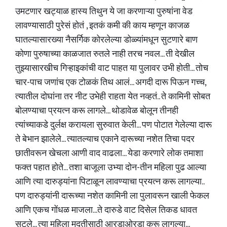
उमटणार खट्याळ हास्य तिथुन ये जा करणाऱ्या पुरुषांना वेड
लावण्यासाठी पुरेसं होतं , इतकं कमी की काय म्हणून काजळ
घातल्यासारख्या नैसर्गिक कोरलेल्या डोळ्यांमधून सुटणारे बाण
कोणा पुरुषाच्या काळजात रुतले नाही तरच नवल... ती देखील
तुझ्यासारखीच गिऱ्हाइकांची वाट पाहत या पुलावर उभी होती... तोच
चार-पाच जणांच एक टोळकं तिथ आलं... अगदी दारू पिऊन गच्च,
त्यातील दोघांना तर नीट उभेही राहता येत नव्हतं.. ते कामिनी सोबत
बोलण्याचा प्रयत्न करू लागले... थोडावेळ बोलून तीनही
त्यांच्याकडे दुर्लक्ष करायला सुरुवात केली... पण पोटात गेलेल्या दारू
ते बेभान झालेले... त्यातल्याच एकाने दारूच्या नशेत तिचा पदर
छातीवरून खेचला आणी वाद वाढला... येडा करणारे लोक तमाशा
फक्त पहात होते... तशा बाजूला उभ्या दोन-तीन महिला पुढ आल्या
आणि त्या दारुड्यांना पिटाळून लावण्याचा प्रयत्न करू लागल्या..
पण दारुड्यांनी दारूच्या नशेत कामिनी ला पुलावरून खाली फेकल
आणि एकच गोंधळ माजला...ते दारुडे वाट दिसेल तिकड धावत
सुटले... त्या महिला मदतीसाठी आरडाओरडा करू लागल्या...