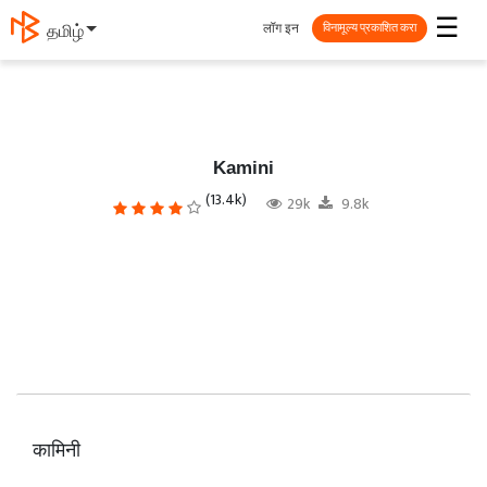
☰
लॉग इन
தமிழ்
विनामूल्य प्रकाशित करा
Kamini
(13.4k)
29k
9.8k
कामिनी