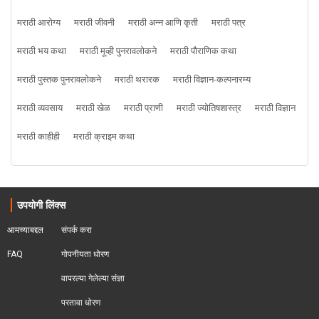
मराठी आरोग्य
मराठी जीवनी
मराठी अन्न आणि कृती
मराठी पत्र
मराठी भय कथा
मराठी मूव्ही पुनरावलोकने
मराठी पौराणिक कथा
मराठी पुस्तक पुनरावलोकने
मराठी थरारक
मराठी विज्ञान-कल्पनारम्य
मराठी व्यवसाय
मराठी खेळ
मराठी प्राणी
मराठी ज्योतिषशास्त्र
मराठी विज्ञान
मराठी काहीही
मराठी क्राइम कथा
उपयोगी लिंक्स
आमच्याबद्दल
संपर्क करा
FAQ
गोपनीयता धोरण
वापरल्या गेलेल्या संज्ञा
परतावा धोरण 