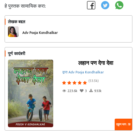
हे पुस्तक सामायिक करा:
लेखक बद्दल
फॉलो करा
Adv Pooja Kondhalkar
पूर्ण कादंबरी
लहान पण देगा देवा
द्वारा Adv Pooja Kondhalkar
(53.5k)
223.6k
3
93.1k
एकूण भाग : 18