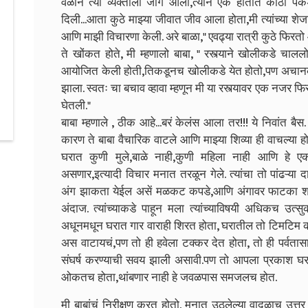
वेळाने त्या व्यक्तीला जाग आली,त्याने एक हातात काठ
दिली...आता कुठे माझ्या जीवात जीव आला होता,मी त्यांच्या श
आणि माझी विचारणा केली. अरे बाळा," एवढ्या रात्री कुठे फ
ते खोंकत होते,
मी म्हणालो बाबा, " रस्त्याने खोलीकडे चाललो 
आयोजित केली होती,तिकडूनच खोलीकडे येत होतो,पण अचान
झाला. स्वतः चा बचाव व्हावा म्हणून मी या रस्त्यावर एक नजर 
घेतली."
बाबा म्हणाले , ठीक आहे...बरं केलंस आला तर!!! ये निवांत बै
कारण ते बाबा वैचारिक वाटले आणि माझ्या शिव्या ही वाचल्या होत
घरात कुणी मुले,बाळे नाही,कुणी महिला नाही आणि हे ए
असणार,इत्यादी विचार मनात तरळून गेले. त्यांचा तो पांढऱ्या 
अंग झाकता येईल असें मळकट कपडे,आणि अंगावर फाटका श
अंदाज. त्यांच्याकडे पाहून मला त्यांच्याविषयी अधिकच उत
अधूनमधून घरात गार वाराही शिरत होता, घरातील तो टिमटिम 
अस वाटायचं,पण तो ही हवेला टक्कर देत होता, तो ही पर्वता
संघर्ष करण्याची सवय झाली असावी.पण तो आपला प्रकाश 
ओकतच होता,थांबणार नाही हे जवळपास समजलच होत.
मी बाबांचं निरीक्षण करत होतो. मनात उठलेल्या वादळाच उत्त