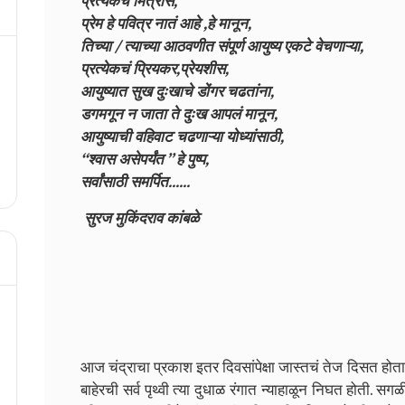
प्रत्येकचं मित्रांस,
प्रेम हे पवित्र नातं आहे ,हे मानून,
तिच्या / त्याच्या आठवणीत संपूर्ण आयुष्य एकटे वेचणाऱ्या,
प्रत्येकचं प्रियकर,प्रेयशीस,
आयुष्यात सुख दुःखाचे डोंगर चढतांना,
डगमगून न जाता ते दुःख आपलं मानून,
आयुष्याची वहिवाट चढणाऱ्या योध्यांसाठी,
“श्वास असेपर्यंत ” हे पुष्प,
सर्वांसाठी समर्पित......
️ सुरज मुकिंदराव कांबळे
आज चंद्राचा प्रकाश इतर दिवसांपेक्षा जास्तचं तेज दिसत होत
बाहेरची सर्व पृथ्वी त्या दुधाळ रंगात न्याहाळून निघत होती. 