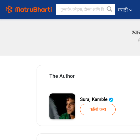
मराठी
श्व
ह
The Author
Suraj Kamble
फॉलो करा