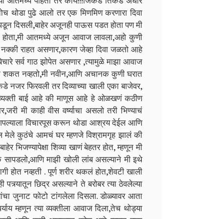
 आतमध्ये पाहतो तर काय!!!जिकडे तिकडे अंधार
तोच थोडा पुढे आलो तर एक मिणमिण करणारा दिवा
पडून दिसली,बाहेर अजूनही पाऊस पडत होता पण मी
ला होता,मी आतमध्ये अजून आवाज लावला,अहो कुणी
 नक्की राहत असणार,कारण जेव्हा दिवा जळतो आहे
बिचारे सर्व गाठ झोपेत असणार ,त्यामुळे माझा आवाज
 जाऊ शकत नव्हतो,मी नवीन,आणि अचानक कुणी घरात
इकडे नजर फिरवली तर दिव्याच्या खाली एका बाजेवर,
 व्यक्ती बाई आहे की माणूस आहे हे ओळखणं कठीण
जरी मी काही वीस वर्ष्याचा असलो तरी भिण्याचं
ल्याला विचारपूस करून थोडा आश्रय देईल आणि
मेले कुठंचे आमचं घर म्हणजे विश्रामगृह झालं की
ाहेर भिजण्यापेक्षा शिव्या खाणं बेहतर होत, म्हणून मी
 सापडलो,आणि माझी खोली लांब असल्याने मी इथे
ागी होत नव्हती . पूर्ण शरीर थकलं होत,शेवटी खाली
त्र्यातून छिद्र असल्याने ते बरोबर त्या ठेवलेल्या
यांचा जुनाट फोटो टांगलेला दिसला. डोळ्यावर आता
ाय म्हणून त्या व्यक्तीला आवाज दिला,तेच थोड्या