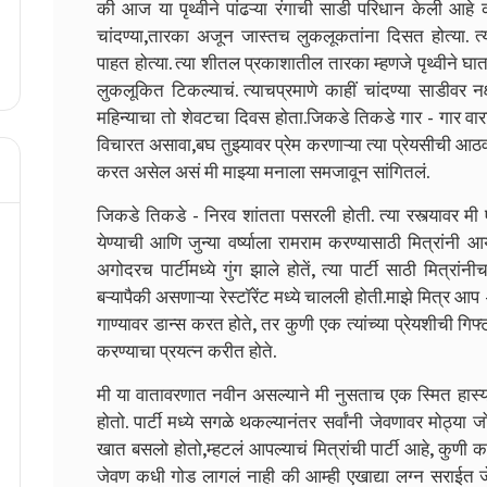
की आज या पृथ्वीने पांढऱ्या रंगाची साडी परिधान केली आहे 
चांदण्या,तारका अजून जास्तच लुकलूकतांना दिसत होत्या. त
पाहत होत्या. त्या शीतल प्रकाशातील तारका म्हणजे पृथ्वीने घात
लुकलूकित टिकल्याचं. त्याचप्रमाणे काहीं चांदण्या साडीवर नक
महिन्याचा तो शेवटचा दिवस होता.जिकडे तिकडे गार - गार वार
विचारत असावा,बघ तुझ्यावर प्रेम करणाऱ्या त्या प्रेयसीची आ
करत असेल असं मी माझ्या मनाला समजावून सांगितलं.
जिकडे तिकडे - निरव शांतता पसरली होती. त्या रस्त्यावर मी
येण्याची आणि जुन्या वर्ष्याला रामराम करण्यासाठी मित्रांनी आ
अगोदरच पार्टीमध्ये गुंग झाले होतें, त्या पार्टी साठी मित्
बऱ्यापैकी असणाऱ्या रेस्टॉरेंट मध्ये चालली होती.माझे मित्र आप -
गाण्यावर डान्स करत होते, तर कुणी एक त्यांच्या प्रेयशीची गि
करण्याचा प्रयत्न करीत होते.
मी या वातावरणात नवीन असल्याने मी नुसताच एक स्मित हा
होतो. पार्टी मध्ये सगळे थकल्यानंतर सर्वांनी जेवणावर मोठ्या
खात बसलो होतो,म्हटलं आपल्याचं मित्रांची पार्टी आहे, कुणी क
जेवण कधी गोड लागलं नाही की आम्ही एखाद्या लग्न सराईत जे