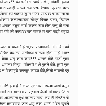
की काय?? चंद्रासोबत त्याचे सखे , सोबती म्हणजे
्या तारकाही आपलं तेज पसरविण्याचा प्रयत्न करू
लेल्या त्या पांढऱ्या शुभ्र सफेद साडीवर चमचमणाऱ्या
्षीकाम केल्यासारख्या शोभून दिसत होत्या, डिसेंबर
ा अंगाला हळूच स्पर्श करून जात होता,जणू तो मला
ठवण येते की काय???मला वाटलं हा वारा माझी थट्टा
 एकटाच चाललो होतो,त्या संध्याकाळी मी नविन वर्ष
योजित केलेल्या पार्टीमध्ये चाललो होतो. माझे मित्र
रांनीच केक अन् काय काय??? आणले होते. पार्टी एका
 आपल्या मित्र - मैत्रिणी मध्ये गुंतले होते. कुणी एक
फ्ट न दिल्यामुळे समजूत काढत होते,तिची नाराजी दूर
स्य आणि हाय हॅलो करत एकटाच आपल्या जागी बसून
 जोमाने ताव मारावयास सुरुवात केली. मी मात्र ऐटीत
ाय आपल्याला इथे म्हणणार नाही . तसं ही हॉस्टेल चे
वण करावयास जात असू. तेव्हा आम्ही " बिन बुलाये