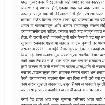
म्हणून दूरवर नजर फिरवू लागलो काही समोर घर आहे का????? 
आढळणार हे अशक्य होतं, एकदम शहराच्या बाहेर पडावं अ
पडली,वाऱ्यामुळे शहराची दिवे,लाईट गेली होती, पण त्या घर
करणारा उजेड दिसला. म्हटलं आपण इथे थांबण्यापेक्षा त्या घ
आपलं या पाऊसापासून आणि थंडगार वाऱ्यापासून संरक्षण होईल,
दरवाज्यासमोर उभा राहिलो. दरवाजा काही एवढा मजबूत वाटत नव
होता. मी दाराची कडी वाजवली,कुणी बाहेर येण्याची वाट पाहू
सुनसान रस्त्यावर शहराच्या बाहेर हे एकटंच कुणाचं घर अस
नसणार ना ???? नाना तर्हेचे विचार सुरू झाले,पण दार काही उघ
जिथं नाही तिथं भलतंच सुरू असतात,ज्या गोष्टीवर विचार करा
नाही. आता हेच घ्या न की आता पर्यंत शांत असणार वातावर
कुणी कल्पना ही केली नव्हती,पण पाऊस आला,आणि मी नसल्या 
नसणार...पाऊस सुरूच होता अचानक येण्याचं कारण असं असावं की 
केली, शेतकऱ्यांच्या मालाला योग्य भाव दिला नाही तरी बघा त
काम करून तुम्हाला वाढवतात, म्हणून ही पापे या पावसाने धुतली आ
जपा,असा हा पाऊस कदाचित या स्वार्थी बनलेल्या माणसाला सां
बराचं वेळ झाला आंत
मधून कुणाचा प्रतिसाद आला नाही. 