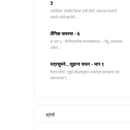
3
️अभिजित ️3समोर जिजा उभी होती, आपल्या पदराने
आपले ओले झालेले...
लैंगिक समस्या - 6
# भाग ६ : पोर्नोग्राफीचे मानसशास्त्र – मेंदू, अवास्तव
अपेक्ष...
पत्रसुमने...सुहाना सफर - भाग ९
प्रिय सोना..तुझा कोल्हापुरात असलेला दवाखाना बंद
करण्याच्या f...
श्रेणी