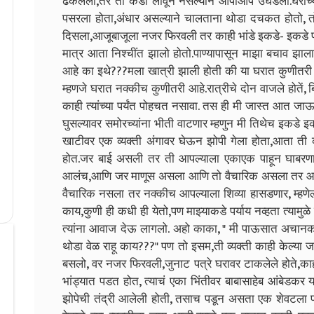
ढकलला,तर तो कडी लावून नसल्याने आपोआप उघडला.घराच्या
पसरला होता,अंधार असल्याने चालताना थोडा दचकत होतो, 
दिसला,आजूबाजूला नजर फिरवली तर काही भांडे इकडे- इकडे 
मात्र आता निश्चींत झालो होतो.पाण्यापासून माझा बचाव झा
आहे का इथे???मला खात्री झाली होती की या घरात कुणीतरी
म्हणजे घरात नक्कीच कुणीतरी आहे.रात्रीचे दोन वाजले होतें, 
काही त्यांच्या पर्यंत पोहचत नसावा. तस ही मी जास्त आत
घुसल्यावर समोरच्यांना भीती वाटणार म्हणुन मी तिथेच इकडे 
खाटीवर एक व्यक्ती अंगावर घेऊन झोपी गेला होता,आता ती
होत.जर बाई असली तर ती आपल्याला एकाएक पाहून घाबरणार,
आलंच,आणि जर माणूस असला आणि तो वैचारिक असला तर आप
वैचारिक नसला तर नक्कीच आपल्याला शिव्या हासडणार, म्हणेल 
काय,कुणी ही कधी ही येतो,पण माझ्याकडे पर्याय नव्हता त्यामुळे ब
त्यांना आवाज देऊ लागलो. अहो काका, " मी पाऊसात अचानक
थोडा वेळ राहू काय???" पण तो इसम,ती व्यक्ती काही केल्या ज
बसलो, वर नजर फिरवली,जुनाट पत्रे घरावर टाकलेले होते,काही प
भांड्यात पडत होत, त्याचं एका भिंतीवर बाबासाहेब आंबेडकर 
झोपेची तंद्री आलेली होती, तसाच पडून असता एक शेवटला पर्य