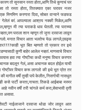
कारण तो सुनसान रस्ता होता,आणि तिथे कुणाचं घर
सा तो रस्ता होता, तितक्यात एका घरावर नजर
ात एक मिणमिण करणारा दिवा, सोबत वाऱ्याने फडफड
री गेलेलं बरं. आपल्याला आश्रय नक्की मिळेल,आणि
म्हणून मी त्या घराकडे धाव घेतली. त्या घराच्या
्हता,पण घराला शान म्हणून तो जुना दरवाजा लावून
 लागलो. मनात विचार आता भलतेच येऊ लागले,एवढ्या
णार????काही भूत बित म्हणतो तो प्रकार तर इथे
डण्यासाठी कुणी बाहेर आलेल नव्हतं. माणसाचे विचार
वयास हवा त्या गोष्टीचा कधी मनुष्य विचार करणार
ण अचानक बदलून गेलं, असा अचानक बदल होईल याची
गोष्टीवर विचार करू लागलो की इथे भूत प्रेत तर
मागील वर्षी तुम्ही पापे केलीत, निसर्गाची नासधुत
ुम्ही कसे पार्टी करता,नाचता. तिकडे आईबाबा मरमर
हे नवीन वर्षी तरी चांगले कर्म करा,सेवाभावी वृत्ती
गत असावा.
शेवटी नाईलाजाने दरवाजा थोडा जोर लावून आत