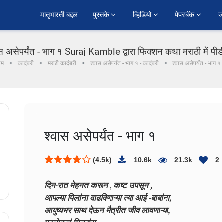
﻿मातृभारती बद्दल
पुस्तके 
व्हिडियो 
पेपरबॅक 
ज
ास असेपर्यंत - भाग १ Suraj Kamble द्वारा फिक्शन कथा मराठी में पी
ोम
कादंबरी
मराठी कादंबरी
श्वास असेपर्यंत - भाग १ - कादंबरी
श्वास असेपर्यंत - भाग १
श्वास असेपर्यंत - भाग १
(4.5k)
10.6k
21.3k
2
दिन-रात मेहनत करून ,
कष्ट उपसून ,
आपल्या पिलांना वाढविणाऱ्या त्या आई -बाबांना,
आयुष्यभर साथ देऊन मैत्रीत जीव लावणाऱ्या,