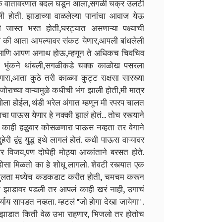
ानक वातावरणात बदल घडून आला,सगळी चक्र उलटी
ी होती. झाडाच्या वाळलेल्या पानांचा आवाज येऊ
जास्त भरत होती,घरट्यात असणाऱ्या पक्ष्याची
वं की आता आपल्यावर संकट येणार,आपली बांधलेली
ल्ले आणि आपण अनाथ होऊ,म्हणून ते अधिकच चिवचिव
यांची भुंकने थांबली,सगळीकडे चक्क काळोख पसरला
ारा,आता कुठे तरी काळ्या कुट्ट राक्षसा सारख्या
जोराच्या वाऱ्यामुळे कधीची भंग झाली होती,मी मात्र
ा होईल, थंडी भरेल अंगात म्हणून मी रपरप चालत
चा पाऊस येणार हे नक्की झालं होतं...
तोच रस्त्याने
 काही हळुवार कोसळणारा पाऊस नव्हता तर वेगाने
द्वंद्व युद्ध इथे लागलं होतं. कधी पाऊस वाऱ्यावर
र विजय,पण दोघेही मोठ्या आकांताने बरसत होते.
ोसा मिळतो का हे शोधू लागलो. शेवटी रस्त्यात एक
िद्युलता मध्येच कडकडाट करीत होती, चमचम करून
 झाडावर पडली तर आपलं काही खरं नाही, उगाचं
याय सापडत नव्हता. म्हटलं "जो होगा देखा जायेगा" .
ा. झाडात किती वेळ उभा राहणार, भिजलो तर होतोच