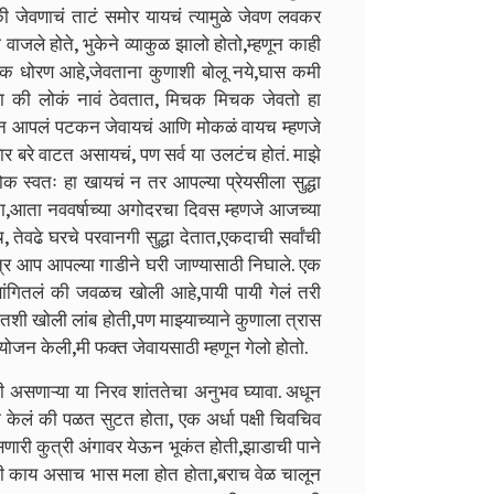
 जेवणाचं ताटं समोर यायचं त्यामुळे जेवण लवकर
जले होते, भुकेने व्याकुळ झालो होतो,म्हणून काही
 धोरण आहे,जेवताना कुणाशी बोलू नये,घास कमी
ा की लोकं नावं ठेवतात, मिचक मिचक जेवतो हा
्हणून आपलं पटकन जेवायचं आणि मोकळं वायच म्हणजे
र बरे वाटत असायचं, पण सर्व या उलटंच होतं. माझे
 लोक स्वतः हा खायचं न तर आपल्या प्रेयसीला सुद्धा
 ना,आता नववर्षाच्या अगोदरचा दिवस म्हणजे आजच्या
तेवढे घरचे परवानगी सुद्धा देतात,एकदाची सर्वांची
्र आप आपल्या गाडीने घरी जाण्यासाठी निघाले. एक
ांगितलं की जवळच खोली आहे,पायी पायी गेलं तरी
शी खोली लांब होती,पण माझ्याच्याने कुणाला त्रास
आयोजन केली,मी फक्त जेवायसाठी म्हणून गेलो होतो.
ी असणाऱ्या या निरव शांततेचा अनुभव घ्यावा. अधून
केलं की पळत सुटत होता, एक अर्धा पक्षी चिवचिव
ारी कुत्री अंगावर येऊन भूकंत होती,झाडाची पाने
ते की काय असाच भास मला होत होता,बराच वेळ चालून