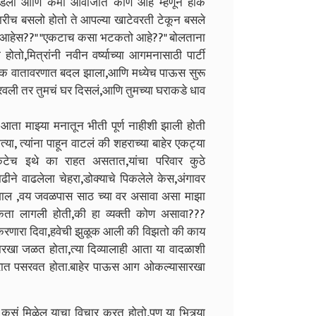
ी पकडली आणि कमी आवाजात कोण आहे म्हणून हाक
ेजारीच बसलो होतो ते आपल्या खाटेवरती टेकून बसले
िरतो आहेस??" "एकटाच कसा भटकतो आहे??" बोलताना
होतो,मित्रांनी नवीन वर्ष्याच्या आगमनासाठी पार्टी
क वातावरणात बदल झाला,आणि मध्येच पाऊस सुरू
फिरवली तर तुमचं घर दिसलं,आणि तुमच्या घराकडे धाव
स. आता माझ्या मनातून भीती पूर्ण नाहीशी झाली होती
्या, त्यांना पाहून वाटलं की शहराच्या बाहेर एकट्या
कटेच इथे का राहत असतात,यांचा परिवार कुठे
दाढीने वाढलेला चेहरा,डोक्याचे पिकलेले केस,अंगावर
ाल ,वय जवळपास साठ च्या वर असावा असा माझा
्सुकता लागली होती,की हा व्यक्ती कोण असावा???
करणारा दिवा,हवेची झुळूक आली की विझतो की काय
सारखा जळत होता,त्या दिव्यालाही आता या वादळाशी
घरात पसरवत होता.बाहेर पाऊस आग ओकल्यासारखा
र कसं मिळेल याचा विचार करत होतो,पण या भित्र्या