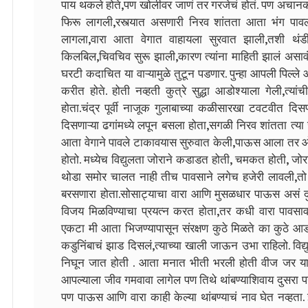
पाय थकले होते,पण खोलीवर जाणं तर गरजेचं होतं. पण अच
फिरू लागली,रस्त्यात असणारी निरव शांतता आता भंग पावल
लागला,वारा आता वेगात वाहायला सुरवात झाली,तशी थंडी 
किलबिल,चिवचिव सुरू झाली,कारण त्यांना माहिती झालं असा
घरटी कदाचित या वाऱ्यामुळे तुटून पडणार. पुन्हा आपली पि
करीत होते. होती नव्हती कुत्रे सुद्धा आडोश्याला गेली,त्
होता.चंद्र पूर्वी नाजूक गुलाबाच्या कळीसारखा टवटवीत दिसण
दिसणाऱ्या ढगांमध्ये लपून बसला होता,सगळी निरव शांतता त्या 
आता वेगाने पावले टाकावयास सुरुवात केली,पाऊस आला तर ओल
होतो. मध्येच विद्युलता जोराने कडाडत होती, चमकत होती, जोरा
थोडा समोर चालत नाही तीच पावसाने लगेच हजेरी लावली,तो
बरसणारा होता.सोसाट्याचा वारा आणि मुसळधार पाऊस असं दुहेरी 
विजय मिळविण्याचा प्रयत्न करत होता,तर कधी वारा पावसाव
एकटा मी आता भिजण्यापासून संरक्षण कुठे मिळते का कुठे आड
कडुनिंबाचं झाड दिसलं,त्याच्या खाली जाऊन उभा राहिलो. व
निघून जात होती . आता मनात भीती भरली होती वीज जर या
आपल्याला जीव गमवावा लागेल पण तिथे थांबण्याशिवाय दुसरा पर्
पण पाऊस आणि वारा काही केल्या थांबण्याचं नाव घेत नव्हत