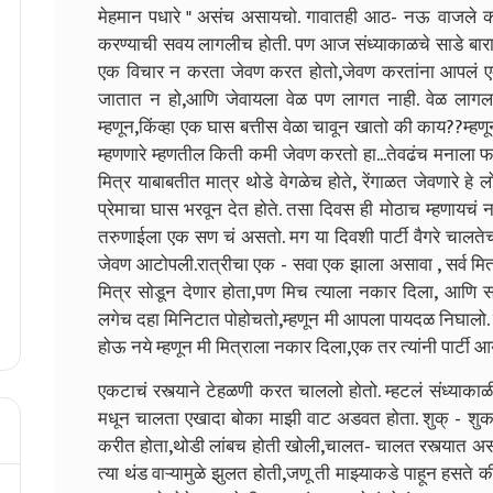
मेहमान पधारे " असंच असायचो. गावातही आठ- नऊ वाजले की
करण्याची सवय लागलीच होती. पण आज संध्याकाळचे साडे बारा वा
एक विचार न करता जेवण करत होतो,जेवण करतांना आपलं एक
जातात न हो,आणि जेवायला वेळ पण लागत नाही. वेळ लागल
म्हणून,किंव्हा एक घास बत्तीस वेळा चावून खातो की काय??म
म्हणणारे म्हणतील किती कमी जेवण करतो हा...तेवढंच मनाला फा
मित्र याबाबतीत मात्र थोडे वेगळेच होते, रेंगाळत जेवणारे हे
प्रेमाचा घास भरवून देत होते. तसा दिवस ही मोठाच म्हणायचं
तरुणाईला एक सण चं असतो. मग या दिवशी पार्टी वैगरे चालतेच, 
जेवण आटोपली.रात्रीचा एक - सवा एक झाला असावा , सर्व मित
मित्र सोडून देणार होता,पण मिच त्याला नकार दिला, आणि स
लगेच दहा मिनिटात पोहोचतो,म्हणून मी आपला पायदळ निघालो. त
होऊ नये म्हणून मी मित्राला नकार दिला,एक तर त्यांनी पार्टी 
एकटाचं रस्त्याने टेहळणी करत चाललो होतो. म्हटलं संध्याकाळ
मधून चालता एखादा बोका माझी वाट अडवत होता. शुक् - शुक 
करीत होता,थोडी लांबच होती खोली,चालत- चालत रस्त्यात असण
त्या थंड वाऱ्यामुळे झुलत होती,जणू ती माझ्याकडे पाहून हस