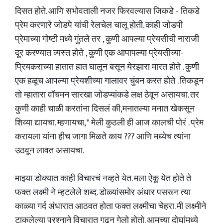
दिसत होते. आणि सभोवताली नजर फिरवल्यास जिकडे - तिकडे
प्रेम करणारे जोडपे यांची रेलचेल चालू होती. काही जोडपी
प्रेमाच्या गोष्टी मध्ये गुंतले तर , कुणी आपल्या प्रेयसीची नाराजी
दूर करण्यात व्यस्त होते , कुणी एक आपापल्या प्रेयसीच्या-
प्रियकराच्या हातात हात घालून बसून येरझारा मारत होते . कुणी
एक हळूच आपल्या प्रेयशीच्या गालावर चुंबन करत होते . तिकडून
तो म्हातारा वॉचमन सारखा जोडप्यांकडे लक्ष ठेवून असायचा. तर
कुणी काही चाळी करतांना दिसलं की,मनातल्या मनात खेकसून
शिव्या द्यायचा. म्हणायचा, " मेली कुठली ही आज कालची पोरं . प्रेम
करायला यांना हीच जागा मिळते काय ??? आणि मध्येच त्यांना
उठवून लावत असायचा.
माझ्या डोक्यात काही विचारचं नव्हते येत. मला ऐकू येत होते ते
फक्त लक्ष्मी ने म्हटलेले शब्द. डोळ्यांसमोर अंधार पसरून त्या
काळ्या गर्द अंधारात आठवत होता फक्त लक्ष्मीचा चेहरा. मी लक्ष्मीने
टाकलेल्या प्रश्नाने विचारात गढून गेलो होतो. आमच्या दोघांमध्ये