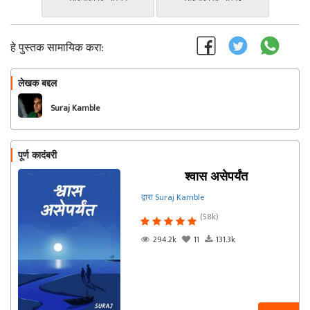
हे पुस्तक सामायिक करा:
लेखक बद्दल
फॉलो करा
Suraj Kamble
पूर्ण कादंबरी
श्वास असेपर्यंत
द्वारा Suraj Kamble
(58k)
294.2k
11
131.3k