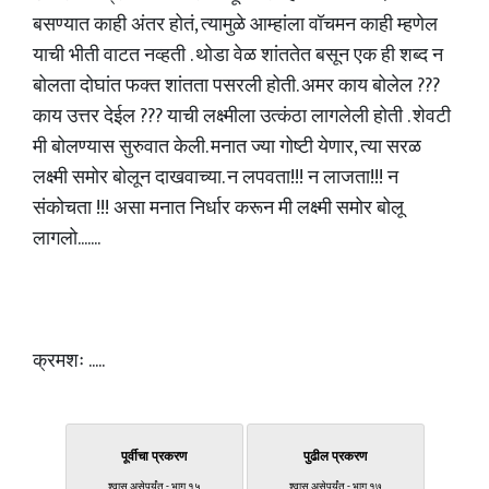
बसण्यात काही अंतर होतं, त्यामुळे आम्हांला वॉचमन काही म्हणेल
याची भीती वाटत नव्हती . थोडा वेळ शांततेत बसून एक ही शब्द न
बोलता दोघांत फक्त शांतता पसरली होती. अमर काय बोलेल ???
काय उत्तर देईल ??? याची लक्ष्मीला उत्कंठा लागलेली होती . शेवटी
मी बोलण्यास सुरुवात केली. मनात ज्या गोष्टी येणार, त्या सरळ
लक्ष्मी समोर बोलून दाखवाच्या. न लपवता!!! न लाजता!!! न
संकोचता !!! असा मनात निर्धार करून मी लक्ष्मी समोर बोलू
लागलो.......
क्रमशः .....
पूर्वीचा प्रकरण
पुढील प्रकरण
श्वास असेपर्यंत - भाग १५
श्वास असेपर्यंत - भाग १७