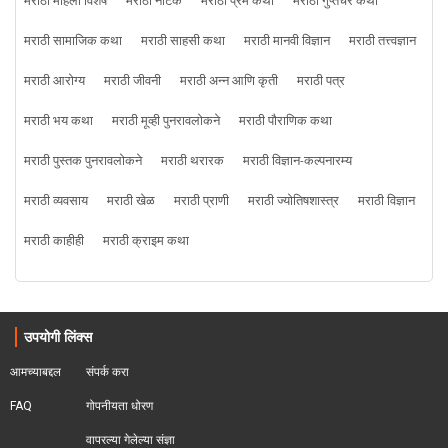
मराठी महिला विशेष
मराठी नाटक
मराठी प्रेम कथा
मराठी गुप्तचर कथा
मराठी सामाजिक कथा
मराठी साहसी कथा
मराठी मानवी विज्ञान
मराठी तत्त्वज्ञान
मराठी आरोग्य
मराठी जीवनी
मराठी अन्न आणि कृती
मराठी पत्र
मराठी भय कथा
मराठी मूव्ही पुनरावलोकने
मराठी पौराणिक कथा
मराठी पुस्तक पुनरावलोकने
मराठी थरारक
मराठी विज्ञान-कल्पनारम्य
मराठी व्यवसाय
मराठी खेळ
मराठी प्राणी
मराठी ज्योतिषशास्त्र
मराठी विज्ञान
मराठी काहीही
मराठी क्राइम कथा
उपयोगी लिंक्स
आमच्याबद्दल
संपर्क करा
FAQ
गोपनीयता धोरण
वापरल्या गेलेल्या संज्ञा