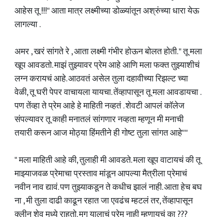
आहेस तू !!!" आता मात्र लक्ष्मीच्या डोळ्यांतून अश्रुंच्या धारा येऊ
लागल्या .
अमर , खरं सांगते रे , आता लक्ष्मी गंभीर होऊन बोलत होती. " तू मला
खूप आवडतो. माझं तुझ्यावर प्रेम आहे आणि मला फक्त तुझ्याशीचं
लग्न करायचं आहे. आठवतं असेल तुला दहावीच्या रिझल्ट च्या
वेळी, तू घरी पेपर वाचायला यायचा. तेंव्हापासून तू मला आवडायचा .
पण तेंव्हा ते प्रेम आहे हे माहिती नव्हतं . शेवटी आपलं कॉलेज
संपल्यावर तू काही मनातलं सांगणार नव्हता म्हणून मी मनाची
तयारी करून आज मोठ्या हिंमतीने ही गोष्ट तुला सांगत आहे""
" मला माहिती आहे की, तुलाही मी आवडते. मला खूप वाटायचं की तू
माझ्याजवळ प्रेमाचा प्रस्ताव मांडून आपल्या मैत्रीला प्रेमाचं
नवीन नाव द्यावं. पण तुझ्याकडून ते कधीच झालं नाही. आता हेच बघ
ना , मी तुला दाढी काढून रहात जा एवढंच म्हटलं तर, तेंव्हापासून
क्लीन शेव मध्ये राहतो. मग यालाचं प्रेम नाही म्हणायचं का ???