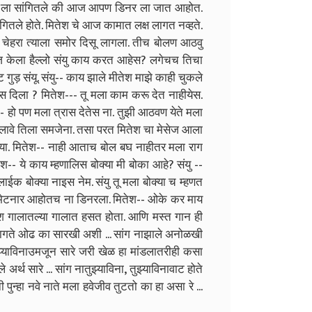
यु ला सांगितले की आज आपण डिनर ला जात आहोत.
ंगितले होते. मितेश चे आज कामात लक्ष लागत नव्हते.
 चेहरा त्याला समोर दिसू लागला. तीच बोलण आठवु
सेज केला हैल्लो संयु काय करत आहेस? लगेचच तिचा
गुड़ संयू. संयु-- काय झाले मीतेश माझे काही चुकले
रास दिला ? मितेश--- तू मला काम करू देत नाहीयेस.
-- हो पण मला त्रास देतेस ना. तुझी आठवण येते मला
लावे तिला समजेना. तसा परत मितेश चा मेसेज आला
ुया. मितेश-- नाही आताच बोल बघ नाहीतर मला राग
ितेश-- ये काय म्हणालिस बोक्या मी बोका आहे? संयु --
लाईक बोक्या नाइस नेम. संयु तू मला बोक्या च म्हणत
री भेटनार आहोतच ना डिनरला. मितेश-- ओके कर माय
तेश गालातल्या गालात हसत होता. आणि मस्त गान ही
गते ओढ का सारखी अशी ... सांग नाझाले अनोळखी
 तुझ्याविनाउमजून सारे जरी खेळ हा मांडलातरीही कसा
्थ सारे ... सांग नातुझ्याविना, तुझ्याविनावाट होते
न्हा नवे नाते मला हवेजीव तुटतो का हा असा रे ...