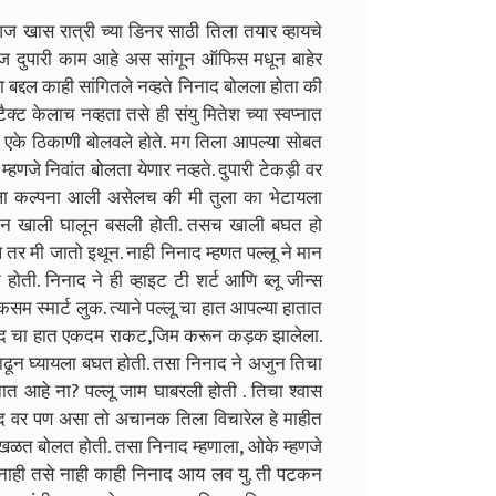
खास रात्री च्या डिनर साठी तिला तयार व्हायचे
ज दुपारी काम आहे अस सांगून ऑफिस मधून बाहेर
 या बद्दल काही सांगितले नव्हते निनाद बोलला होता की
क्ट केलाच नव्हता तसे ही संयु मितेश च्या स्वप्नात
ला एके ठिकाणी बोलवले होते. मग तिला आपल्या सोबत
्हणजे निवांत बोलता येणार नव्हते. दुपारी टेकड़ी वर
 तुला कल्पना आली असेलच की मी तुला का भेटायला
न मान खाली घालून बसली होती. तसच खाली बघत हो
तर मी जातो इथून. नाही निनाद म्हणत पल्लू ने मान
त होती. निनाद ने ही व्हाइट टी शर्ट आणि ब्लू जीन्स
कसम स्मार्ट लुक. त्याने पल्लू चा हात आपल्या हातात
निनाद चा हात एकदम राकट,जिम करून कड़क झालेला.
ाढून घ्यायला बघत होती. तसा निनाद ने अजुन तिचा
नात आहे ना? पल्लू जाम घाबरली होती . तिचा श्वास
ाद वर पण असा तो अचानक तिला विचारेल हे माहीत
 अडखळत बोलत होती. तसा निनाद म्हणाला, ओके म्हणजे
ही नाही तसे नाही काही निनाद आय लव यु. ती पटकन