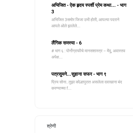
अभिजित - ऐक हृदय स्पर्शी प्रेम कथा... - भाग
3
️अभिजित ️3समोर जिजा उभी होती, आपल्या पदराने
आपले ओले झालेले...
लैंगिक समस्या - 6
# भाग ६ : पोर्नोग्राफीचे मानसशास्त्र – मेंदू, अवास्तव
अपेक्ष...
पत्रसुमने...सुहाना सफर - भाग ९
प्रिय सोना..तुझा कोल्हापुरात असलेला दवाखाना बंद
करण्याच्या f...
श्रेणी