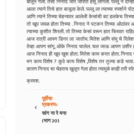
बोलून गेली. तसा निनाद जोर जोरात हसू लागला. पल्लू ने दोन
आला त्याने तिचे हात बाजूला केले. पल्लू ला त्याच्या स्पर्शाने
आणि त्याने तिच्या चेहऱ्यावर आलेली केसांची बट हलकेच तिच्या
तो खूप जवळ होता तिच्या . निनाद ने पटकन तिच्या ओठांवर 
त्याच्या कुशीत शिरली. तो तिच्या केसां वरून हात फिरवत राह
आज रात्री आपण डिनर ला जातोय. मितेश आणि संयु चे रिलेशनश
तेव्हा आपण सांगू. ओके निनाद चालेल. चल जाऊ आपण उशीर 
आज निनाद ही खूप खुश होता. मितेश काम करत होता. निनाद पल्लव
मग काय विशेष ? कुठे काय विशेष ,विशेष तर तुज्या कडे भाव
कारण निनाद चा चेहराच खुलून गेला होता त्यामुळे काही तरी स्
क्रमश.
पूर्वीचा
‹
प्रकरण
सांग ना रे मना
(भाग 20)