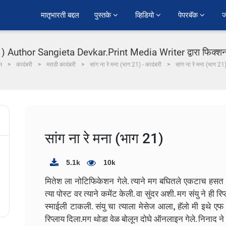
﻿मातृभारती बद्दल
पुस्तके 
व्हिडियो 
पेपरबॅक 
ज
21) Author Sangieta Devkar.Print Media Writer द्वारा फिक्शन
म
कादंबरी
मराठी कादंबरी
सांग ना रे मना (भाग 21) - कादंबरी
सांग ना रे मना (भाग 21
सांग ना रे मना (भाग 21)
5.1k
10k
मितेश ला नोटिफिकेशन गेले. त्याने मग बघितले एकटाच हसत रा
त्या पोस्ट वर त्याने कमेंट केली. वा सुंदर अशी. मग संयु ने ही 
स्माईली टाकली. संयु चा त्याला मेसेज आला, हॅलो मी इथे एफ 
रिप्लाय दिला.मग थोडा वेळ बोलून दोघे ऑनलाइन गेले. निनाद न