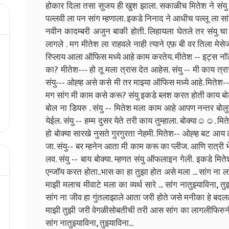
होकार दिला तसा सुजय ही खुश झाला. सकाळीच मितेश ने सं
पल्लवी ला पन सांग म्हणाला. इकडे निनाद ने आधीच पल्लू ला सा
नवीन कादम्बरी अजुन बाकी होती. लिहायला घेतले तर संयु चा
लागले . मग मीतेश ला राहवले नाही त्याने एफ़ बी वर तिला मे
रिप्लाय आला ऑफिस मध्ये आहे काम करतेय. मीतेश -- इट्स नॉट 
का? मीतेश--- हो तू मला त्रास देत आहेस. संयु -- मी काय त्
संयु--- ओह्ह असे कसे मी तर माझ्या ऑफिस मध्ये आहे. मितेश-
मग सांग मी काम कसे करू? संयु इकडे ब्लश करत होती काय बो
बोल ना डियरु . संयु -- मितेश मला काम आहे आपण नन्तर बोल
येईल. संयु -- हम्म दुसर येते तरी काय तुम्हाला. बोक्या☺️☺️. म
हो बोक्या सारखे नुसते गुरगुरता नेहमी. मितेश-- ओह्ह बट आय 
जा. संयु-- बर म्हनेन आता मी काम करू का प्लीज. आणि रात्
लव. संयु -- बाय बोक्या. म्हणत संयु ऑफलाइन गेली. इकडे मि
एन्जॉय करत होता..भास का हा तुझा होत असे मला ... सांग ना
ला
माझी मलाच मीवाटे मला का व्यर्थ सारे ... सांग नातुझ्याविना,
सांग ना जीव हा गुंतलाझाले आता जरी होते जसे मनीका हे बदलले अर
माझी तुझी जरी वेगळीसोबतीची तरी आस सांग का लागलीफिरुनी पु
सांग नातुझ्याविना, तुझ्याविना...