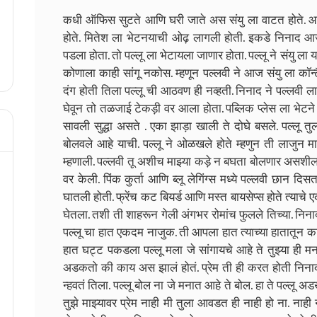
कधी ऑफिस सुटते आणि घरी जाते अस संयु ला वाटत होते. आज 
होते. मितेश ला भेटनयाची ओढ़ लागली होती. इकडे निनाद आ
पडला होता. तो पल्लू ला भेटायला जाणार होता.
पल्लू ने संयु ला
कोणाला काही सांगू नकोस. म्हणून पल्लवी ने आज संयु ला कॉन्टै
दंग होती तिला पल्लू ची आठवण ही नव्हती. निनाद ने पल्लवी 
घेवून तो तळजाई टेकड़ी वर आला होता. पब्लिक प्लेस ला भेटने म
सावली सुद्धा असते . एका झाड़ा खाली ते दोघे बसले. पल्लू
बोलवले आहे याची. पल्लू ने ओळखले होते म्हणुन ती लाजु
म्हणाली. पल्लवी तू अशीच माझ्या कड़े न बघता बोलणार असशील 
वर केली. पिंक कुर्ता आणि ब्लू लेगिंग्स मध्ये पल्लवी छान दिस
घातली होती. फ्रेंच कट बियर्ड आणि मस्त बायसेप्स होते त्याचे ए
घेतला. तशी ती शाहरून गेली अंगभर रोमांच फुलले तिच्या. 
पल्लू चा हात एकदम नाजुक. ती आपला हात त्याच्या हातातून क
हात घट्ट पकडला पल्लू मला जे सांगायचे आहे ते तुझ्या ही म
अडकतो की काय अस झालं होतं. प्रेम ती ही करत होती निन
न्हवतं तिला. पल्लू बोल ना जे मनात आहे ते बोल. हा ते पल्लू
तुझे माझ्यावर प्रेम नाही मी तुला आवडत ही नाही हो ना. ना