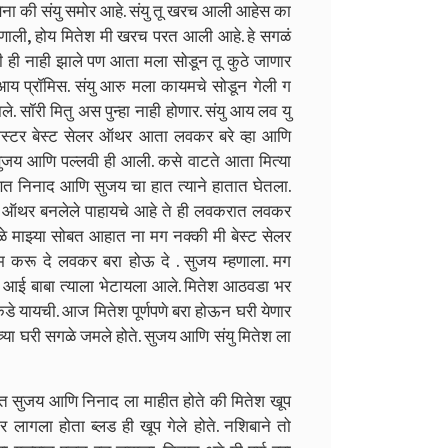
च बसेना की संयु समोर आहे. संयु तू खरच आली आहेस का
 म्हणाली, होय मितेश मी खरच परत आली आहे. हे सगळं
ाही ही नाही झाले पण आता मला सोडून तू कुठे जाणार
 आय प्रॉमिस. संयु आरु मला कायमचे सोडून गेली ग
. सॉरी मितु अस पुन्हा नाही होणार. संयु आय लव यु
. मिस्टर बेस्ट सेलर ऑथर आता लवकर बरे व्हा आणि
ठ सुजय आणि पल्लवी ही आली. कसे वाटते आता मित्या
्हणत निनाद आणि सुजय चा हात त्याने हातात घेतला.
ेलर ऑथर बनलेले पाहायचे आहे ते ही लवकरात लवकर
ळे माझ्या सोबत आहात ना मग नक्की मी बेस्ट सेलर
करू दे लवकर बरा होऊ दे . सुजय म्हणाला. मग
 चे आई बाबा त्याला भेटायला आले. मितेश आठवडा भर
कडे यायची. आज मितेश पूर्णपणे बरा होऊन घरी येणार
च्या घरी सगळे जमले होते. सुजय आणि संयु मितेश ला
फक्त सुजय आणि निनाद ला माहीत होते की मितेश खूप
र लागला होता ब्लड ही खूप गेले होते. नशिबाने तो