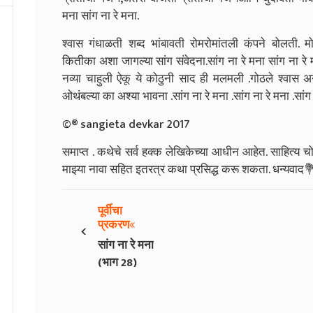
मना सांग ना रे मना.
श्वास गंधाळती शब्द भांबावती रोमरोमांतली कंपने बोलती. म
कितीका अशा जागल्या सांग संवेदना.सांग ना रे मना सांग ना रे म
नव्या चाहुली ऐकू ये कोठुनी साद ही मलमली .गोठले श्वास अन्
ओथंबल्या का अश्या भावना .सांग ना रे मना .सांग ना रे मना .सांग 
©® sangieta devkar 2017
समाप्त . कथेचे सर्व हक्क लेखिकेच्या आधीन आहेत. साहित्य च
माझ्या नावा सहित इतरत्र कथा प्रसिद्ध करू शकता. धन्यवाद
पूर्वीचा
‹
प्रकरण
सांग ना रे मना
(भाग 28)