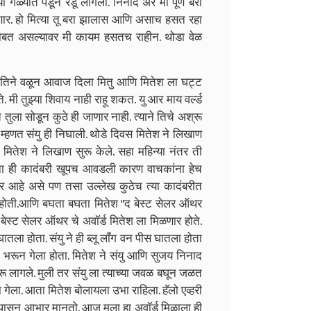
ा गळ्यात पडून रडू लागला. निनाद अरे मी पूर्ण बरा
र. हो मित्या तू बरा झालास आणि असाच हसत रहा
ा सोबत असल्यावर मी कायम हसतच राहीन. थोडा वेळ
ाता तिने वळून आवाज दिला मितु आणि मितेश ला घट्ट
 मी तुझ्या शिवाय नाही राहू शकत. यु आर माय वर्ल्ड
तुला सोडून कुठे ही जाणार नाही. त्याने तिचे अश्रू
म्हणत संयु ही निघाली. थोडे दिवस मितेश ने लिखाण
ं मितेश ने लिखाण सुरू केले. सहा महिन्या नंतर ती
ंना ही कादंबरी खूपच आवडली कारण वाचकांना हेच
्र आहे असे पण तसा उल्लेख कुठेच त्या कादंबरीत
 होती.आणि बघता बघता मितेश "द बेस्ट सेलर ऑथर
बेस्ट सेलर ऑथर चे अवॉर्ड मितेश ला मिळणार होते.
तला होता. संयु ने ही ब्लू लॉंग वन पीस घातला होता
नी भरून गेला होता. मितेश ने संयु आणि सुजय निनाद
रू लागले. मुली तर संयु ला त्याच्या जवळ बघून जळत
दिला गेला. आता मितेश बोलायला उभा राहिला. हॅलो एव्हरी
मना पासून आभार मानतो. आज मला हा अवॉर्ड मिळाला ही