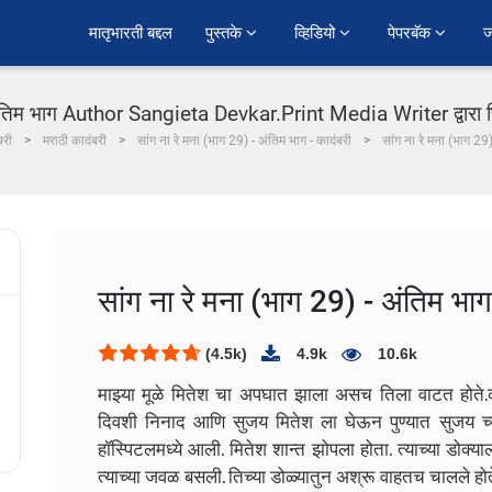
﻿मातृभारती बद्दल
पुस्तके 
व्हिडियो 
पेपरबॅक 
ज
 अंतिम भाग Author Sangieta Devkar.Print Media Writer द्वारा फ
बरी
मराठी कादंबरी
सांग ना रे मना (भाग 29) - अंतिम भाग - कादंबरी
सांग ना रे मना (भाग 29
सांग ना रे मना (भाग 29) - अंतिम भाग
(4.5k)
4.9k
10.6k
माझ्या मूळे मितेश चा अपघात झाला असच तिला वाटत होते.
दिवशी निनाद आणि सुजय मितेश ला घेऊन पुण्यात सुजय च्य
हॉस्पिटलमध्ये आली. मितेश शान्त झोपला होता. त्याच्या डोक्या
त्याच्या जवळ बसली. तिच्या डोळ्यातुन अश्रू वाहतच चालले ह