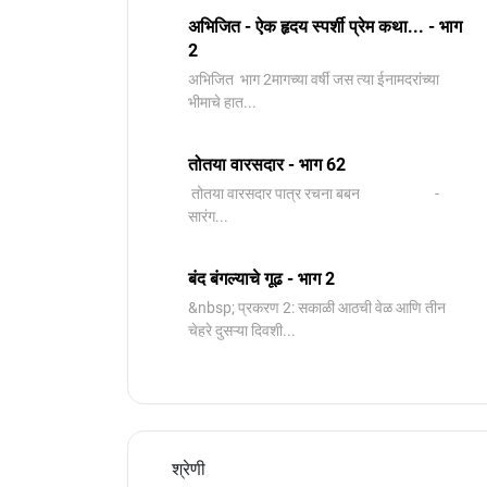
अभिजित - ऐक हृदय स्पर्शी प्रेम कथा... - भाग
2
️अभिजित ️ भाग 2मागच्या वर्षी जस त्या ईनामदरांच्या
भीमाचे हात...
तोतया वारसदार - भाग 62
तोतया वारसदार पात्र रचना बबन -
सारंग...
बंद बंगल्याचे गूढ - भाग 2
&nbsp; प्रकरण 2: सकाळी आठची वेळ आणि तीन
चेहरे दुसऱ्या दिवशी...
श्रेणी