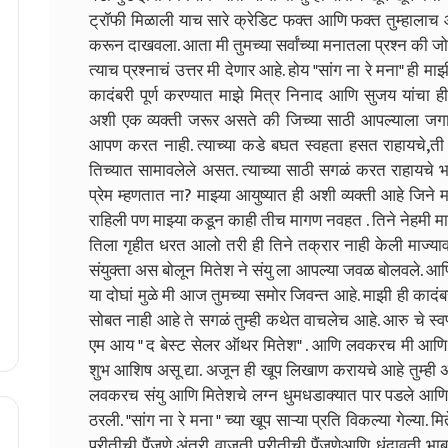
ट्रॉफी मिळाली याच सारे क्रेडिट फक्त आणि फक्त तुम्हालाच आह
करून दाखवला. आता मी तुमच्या सर्वांच्या मनातला प्रश्न की ज
त्याच प्रश्नाचं उत्तर मी देणार आहे. होय "सांग ना रे मना" ही
कादंबरी पूर्ण करण्यात माझे मित्र निनाद आणि सुजय यांचा ही 
अशी एक व्यक्ती जरूर असते की जिच्या साठी आपल्याला जगावे
आपण करत नाही. त्याच्या कडे बघत स्वहता हसत राहायचे,ती 
तिच्यात सामावलेले असत. त्याच्या साठी सगळं करत राहायचे भ
प्रेम म्हणतात ना? माझ्या आयुष्यात ही अशी व्यक्ती आहे जिन
राहिली पण माझ्या कडून काही तीच मागण नवहत . तिने नेहमी मा
तिला गृहीत धरत आलो तरी ही तिने तक्रार नाही केली माज्या
संयुक्ता अस बोलून मितेश ने संयु ला आपल्या जवळ बोलवले. 
या दोघां मुळे मी आज तुमच्या समोर जिवन्त आहे. माझी ही काद
सोबत नाही आहे ते सगळं तुम्ही कथेत वाचलेच आहे. आरु चे स्व
एम आय " द बेस्ट सेलर ऑथर मितेश" . आणि लवकरच मी आणि संयु
शुभ आशिष असू द्या. अजून ही खूप लिखाण करायचे आहे तुम्ही 
लवकरच संयु आणि मितेशचे लग्न धुमधडाक्यात पार पडले आणि ह
ठरली. "सांग ना रे मना " च्या खूप साऱ्या प्रति विकल्या गेल्या
प्रीतीची पैंजणे,अंतरी वाजती प्रीतीची पैंजणेआणि धुंदावती भ