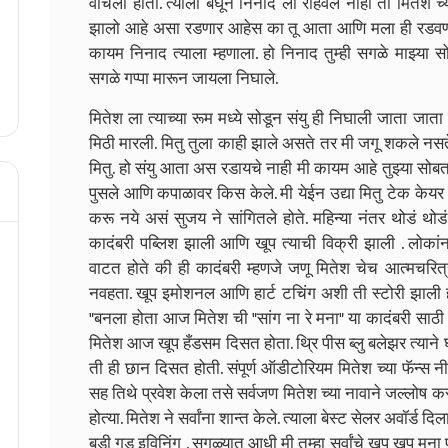
वाचला होता. त्याला बघून निनाद ला राहवले नाही तो मितेश च्य
झालो आहे असा रडणार आहेस का तू आता आणि मला ही रडवणा
कायम निनाद त्याला म्हणाला. हो निनाद तुम्ही सगळे माझ्य
सगळे गप्पा मारून जायला निघाले.
मितेश ला त्याच्या रूम मध्ये सोडून संयु ही निघाली जाता ज
मिठी मारली. मितु तुला काही झाले असते तर मी जगू शकले नसते.
मितु. हो संयु आता अस रडायचे नाही मी कायम आहे तुझ्या सोबत 
पुसले आणि कपाळावर किस केले. मी येईन उद्या मितु टेक केयर 
करू नये असं सुजय ने सांगितले होते. महिन्या नंतर थोडं थोड
कादंबरी पब्लिश झाली आणि खूप त्याची विक्री झाली . लोका
वाटत होते की ही कादंबरी म्हणजे जणू मितेश चेच आत्मचरित
नवहता. खूप इमोशनल आणि हार्ट टचिंग अशी ती स्टोरी झाली
"बनला होता आज मितेश ची "सांग ना रे मना" या कादंबरी साठी 
मितेश आज खूप हँडसम दिसत होता. थ्रि पीस ब्लु बलेझर त्याने घा
ती ही छान दिसत होती. संपूर्ण ऑडीटोरियम मितेश च्या फॅन्स 
सह तिथे प्रवेश केला तसे सर्वजण मितेश च्या नावाने जल्लोष क
होत्या. मितेश ने सर्वांना शान्त केले. त्याला बेस्ट सेलर अवॉर्ड 
बडी गुड इविनिंग . सगळ्यात आधी मी तुम्हा सर्वांचे खूप खूप 