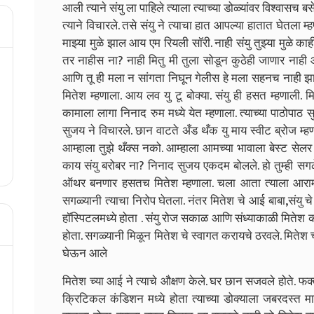
आली त्याने संयु ला पाहिले त्याला त्याच्या डोळ्यांवर विश्वास
त्याने विचारले. तसे संयु ने त्याचा हात आपल्या हातात घेतला
माझ्या मुळे झाल आय एम रियली सॉरी. नाही संयु तुझ्या मुळे क
तर नाहीस ना? नाही मितु मी तुला सोडून कुठेही जाणार नाही
आणि तू ही मला न सांगता निघून गेलीस हे मला सहनच नाही झाले
मितेश म्हणाला. आय लव यु टू बोक्या. संयु ही हसत म्हणाली
कामाला लागा निनाद रुम मध्ये येत म्हणाला. त्याच्या पाठोपा
सुजय ने विचारले. छान वाटते अँड थँक यु माय स्वीट ब्रोज म
आम्हाला तुझे थँक्स नको. आम्हाला आमच्या भावाला बेस्ट स
काय संयु बरोबर ना? निनाद सुजय एकदम बोलले. हो तुम्ही सग
ऑथर बनणार हसतच मितेश म्हणाला. चला आता त्याला आराम 
सगळ्यानी त्याचा निरोप घेतला. नंतर मितेश चे आई बाबा,संयु
हॉस्पिटलमध्ये होता . संयु रोज सकाळ आणि संध्याकाळी मितेश 
होता. सगळ्यानी मिळून मितेश चे स्वागत करायचे ठरवले. मितेश 
घेऊन आले
मितेश च्या आई ने त्याचे औक्षण केले. घर छान सजवले होते. 
क्रिटिकल कंडिशन मध्ये होता त्याच्या डोक्याला जबरदस्त मा