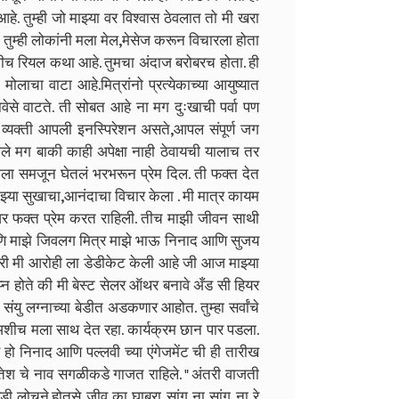
े. तुम्ही जो माझ्या वर विश्वास ठेवलात तो मी खरा
ो तुम्ही लोकांनी मला मेल,मेसेज करून विचारला होता
 माझीच रियल कथा आहे. तुमचा अंदाज बरोबरच होता. ही
मोलाचा वाटा आहे.मित्रांनो प्रत्येकाच्या आयुष्यात
से वाटते. ती सोबत आहे ना मग दुःखाची पर्वा पण
व्यक्ती आपली इनस्पिरेशन असते,आपल संपूर्ण जग
ले मग बाकी काही अपेक्षा नाही ठेवायची यालाच तर
े मला समजून घेतलं भरभरून प्रेम दिल. ती फक्त देत
झ्या सुखाचा,आनंदाचा विचार केला . मी मात्र कायम
वर फक्त प्रेम करत राहिली. तीच माझी जीवन साथी
आणि माझे जिवलग मित्र माझे भाऊ निनाद आणि सुजय
ंबरी मी आरोही ला डेडीकेट केली आहे जी आज माझ्या
प्न होते की मी बेस्ट सेलर ऑथर बनावे अँड सी हियर
 लग्नाच्या बेडीत अडकणार आहोत. तुम्हा सर्वांचे
अशीच मला साथ देत रहा. कार्यक्रम छान पार पडला.
ो निनाद आणि पल्लवी च्या एंगेजमेंट ची ही तारीख
. मितेश चे नाव सगळीकडे गाजत राहिले. " अंतरी वाजती
ाबडी लोचने.होतसे जीव का घाबरा सांग ना सांग ना रे