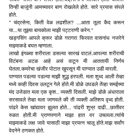
तिन्ही बाजूंनी आमच्यावर बाण रोखलेले होते. सारे प्रयास संपले
होते.
" चंद्रसेना, किती वेळ लढशील? ...आता तूला कैद करून
या...या तूझ्या बायकोला माझी पट्टराणी करेन."
खड्गसिंग आपले क्रूर डोळे गरागरा फिरवत वासनांध नजरेने
माझ्याकडे बघत म्हणाला.
लाखो इंगळ्या शरीराला डसल्या सारखं वाटलं.आपल्या शरीराची
विटंबना अटळ आहे असं वाटून मी आततायी निर्णय
घेतला.कमरेचा खंजीर पोटात खुपसून मी पाण्यात उडी मारली.
पाण्यात पडल्या पडल्या माझी शुद्ध हरपली. मला शुध्द आली तेव्हा
मध्ये काही दिवस उलटून गेले होते.मी डोळे उघडले तेंव्हा समईच्या
मंद उजेडात मला एक कृश.. व्यक्ती दिसली. माझे डोळे अंधाराला
सरसावले तेव्हा मला जाणवले की ती व्यक्ती अतिशय वृध्द होती.
पांढरे केस खांद्यावर झुलत होते... पांढरी शुभ्र दाढी...छातीवर
रुळत होती.मी प्राणपणाने माझा हात वर उचलला.त्यांचे
माझ्याकडे लक्ष जावे यासाठी माझा प्रयत्न चालू होते.माझ सर्वांग
वेदनेने ठणकत होते.