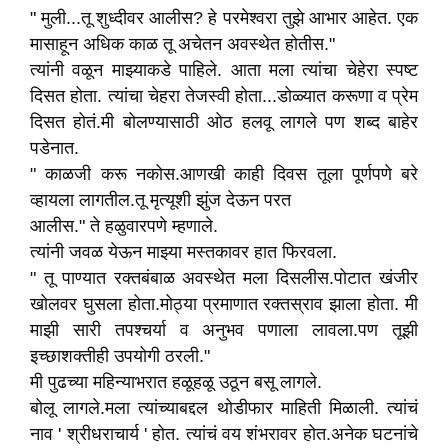
" मुली...तू शुध्दीवर आलीस? हे परमेश्वरा तुझे आभार आहेत. एक
मासाहून अधिक काळ तू अचेतन अवस्थेत होतीस."
त्यांनी वळून माझ्याकडे पाहिले. आता मला त्यांचा चेहेरा स्पष्ट
दिसत होता. त्यांचा चेहरा तेजस्वी होता...डोळ्यात करूणा व प्रेम
दिसत होतं.मी बोलण्यासाठी ओठ हलवू लागले पण शब्द बाहेर
पडेनात.
" काळजी करू नकोस.आणखी काही दिवस तूला पूर्णपणे बरे
व्हायला लागतील.तू मृत्यूशी झुंज देऊन परत
आलीस." ते हळुवारपणे म्हणाले.
त्यांनी जवळ येऊन माझ्या मस्तकावर हात फिरवला.
" तू पाण्यात रक्तबंबाळ अवस्थेत मला दिसलीस.पोटात खंजीर
खोलवर घुसला होता.मोठ्या प्रमाणात रक्तस्राव झाला होता. मी
माझी सारी तपश्चर्या व अनुभव पणाला लावला.पण तूझी
इच्छाशक्तीही उपयोगी ठरली."
मी पुढच्या महिन्याभरात हळूहळू उठून बसू लागले.
बोलू लागले.मला त्यांच्याबद्दल थोडीफार माहिती मिळाली. त्यांचं
नाव ' श्रीधराचार्य ' होत. त्यांचं वय शंभरावर होत.अनेक घटनांचे