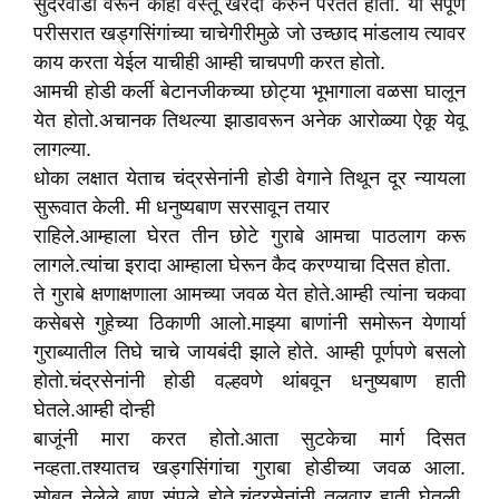
सुंदरवाडी वरून काही वस्तू खरेदी करुन परतत होतो. या संपूर्ण
परीसरात खड्गसिंगांच्या चाचेगीरीमुळे जो उच्छाद मांडलाय त्यावर
काय करता येईल याचीही आम्ही चाचपणी करत होतो.
आमची होडी कर्ली बेटानजीकच्या छोट्या भूभागाला वळसा घालून
येत होतो.अचानक तिथल्या झाडावरून अनेक आरोळ्या ऐकू येवू
लागल्या.
धोका लक्षात येताच चंद्रसेनांनी होडी वेगाने तिथून दूर न्यायला
सुरूवात केली. मी धनुष्यबाण सरसावून तयार
राहिले.आम्हाला घेरत तीन छोटे गुराबे आमचा पाठलाग करू
लागले.त्यांचा इरादा आम्हाला घेरून कैद करण्याचा दिसत होता.
ते गुराबे क्षणाक्षणाला आमच्या जवळ येत होते.आम्ही त्यांना चकवा
कसेबसे गुहेच्या ठिकाणी आलो.माझ्या बाणांनी समोरून येणार्या
गुराब्यातील तिघे चाचे जायबंदी झाले होते. आम्ही पूर्णपणे बसलो
होतो.चंद्रसेनांनी होडी वल्हवणे थांबवून धनुष्यबाण हाती
घेतले.आम्ही दोन्ही
बाजूंनी मारा करत होतो.आता सुटकेचा मार्ग दिसत
नव्हता.तश्यातच खड्गसिंगांचा गुराबा होडीच्या जवळ आला.
सोबत नेलेले बाण संपले होते.चंद्रसेनांनी तलवार हाती घेतली.