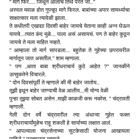
" मागे फिर.... जिथून आलाच तिथे परत जा.."
अस्वल मवाळ होत गुपचूप मागे फिरल. बाबांच्या अपार सामर्थ्याचा
साक्षात्कार मला त्यावेळी झाला.
ते कधीतरी एखाद्या दिवशी बाहेर जायचे येताना काही अन्न घेऊन
यायचे...त्यात कंद मुळे... पाला असं असायचं. पण ते बाहेर कुठून
जायचे ते मला माहित नव्हते.
" आम्हाला तो मार्ग सापडला... बहुतेक ते गुहेच्या छपरावरील
मार्गातून जात असतील." शाम म्हणाला.
" पण ,आता बाबा श्रीधराचार्य कुठे आहेत ?" जानकीने
उत्सुकतेने विचारले.
" दोन दिवसांपूर्वी ते म्हणाले की मी बाहेर जातोय..
तूझी इथून बाहेर जाण्याची वेळ आलीय...मी योग्य वेळी
पुन्हा तूझ्या सोबत असेन .माझी काळजी करू नकोस. " चंद्रावती
म्हणाली.
गेली दोन वर्षे चंद्रावरील त्या अंधाऱ्या गुहेत फक्त
श्रीधराचार्यांमुळेच राहू शकली हे सार्याच्या लक्षात आलं.
" आपल्याला चंद्रसेनाच्या सुटकेसाठी योजना आखायला