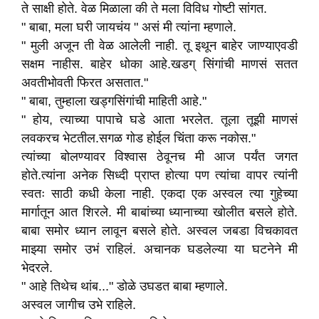
ते साक्षी होते. वेळ मिळाला की ते मला विविध गोष्टी सांगत.
" बाबा, मला घरी जायचंय " असं मी त्यांना म्हणाले.
" मुली अजून ती वेळ आलेली नाही. तू इथून बाहेर जाण्याएवडी
सक्षम नाहीस. बाहेर धोका आहे.खडग् सिंगांची माणसं सतत
अवतीभोवती फिरत असतात."
" बाबा, तुम्हाला खड्गसिंगांची माहिती आहे."
" होय, त्याच्या पापाचे घडे आता भरलेत. तूला तूझी माणसं
लवकरच भेटतील.सगळ गोड होईल चिंता करू नकोस."
त्यांच्या बोलण्यावर विश्वास ठेवूनच मी आज पर्यंत जगत
होते.त्यांना अनेक सिध्दी प्राप्त होत्या पण त्यांचा वापर त्यांनी
स्वतः साठी कधी केला नाही. एकदा एक अस्वल त्या गुहेच्या
मार्गातून आत शिरले. मी बाबांच्या ध्यानाच्या खोलीत बसले होते.
बाबा समोर ध्यान लावून बसले होते. अस्वल जबडा विचकावत
माझ्या समोर उभं राहिलं. अचानक घडलेल्या या घटनेने मी
भेदरले.
" आहे तिथेच थांब..." डोळे उघडत बाबा म्हणाले.
अस्वल जागीच उभे राहिले.