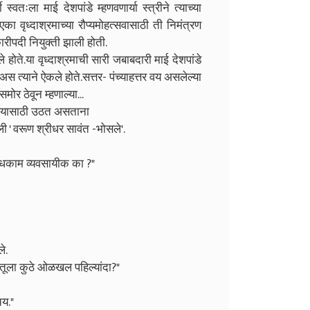
वतःला माई देशपांडे म्हणवणार्या स्त्रीने त्याच्या
वृध्दाश्रमाच्या रौप्यमोहत्सवासाठी ती निमंत्रण
ारीपदी नियुक्ती झाली होती.
े होते.या वृध्दाश्रमाची सारी जबाबदारी माई देशपांडे
स त्याने ऐकले होते.सत्तर- पंच्याहत्तर वय असलेल्या
मोर ठेवून म्हणाल्या...
 जाण्यासाठी उठत असताना
ली ' वरूण श्रीधर सावंत -भोसले'.
बांधकाम व्यवसायीक का ?"
े.
तूला कुठे ओळखल पहिल्यांदा?"
चय."