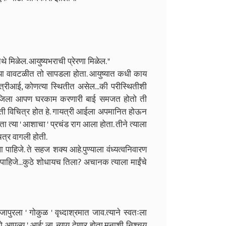
थे मिळेल. आयुष्यभराची प्रेरणा मिळेल. "
च्या वावटळीत तो सापडला होता. आयुष्यात कधी काय
यत्रीआई, कोणत्या स्थितीत असेल...की परीस्थितीशी
ी जिला आपण घरकाम करणारी बाई समजत होतो ती
ी विचित्र होत हे. गायत्री आईला अपमानित होऊन
 त्या ' आशाचा ' प्रचंड राग आला होता. तीने त्याला
चित्र वागली होती.
ाहिजे. ते सहज शक्य आहे.पुण्याला वंध्यत्वनिवारण
 पाहिजे...कुठे शोधायच तिला? अचानक त्याला माईंचे
ुरला ' गोकुळ ' वृध्दाश्रमात जाव.त्याने स्वतःला
ो आपल्य ' आई' ला न्याय देणार होता.मनाशी निश्चय