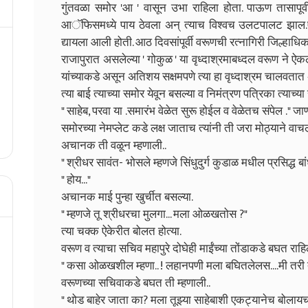
गुंतवळा समोर 'आ ' वासून उभा राहिला होता. पाऊण तासापूर्वी स्
आॅफिसमध्ये पाय ठेवला अन् त्याच विश्वच उलटपालट झाल.एका 
द्यायला आली होती. आठ दिवसांपूर्वी वरूणची रत्नागिरी जिल्हाधिक
राजापुरात असलेल्या ' गोकुळ ' या वृध्दाश्रमाबध्दल वरूण ने ऐकल
यांच्याकडे असून अतिशय सक्षमपणे त्या हा वृध्दाश्रम चालवतात अ
त्या बाई त्याच्या समोर येवून बसल्या व निमंत्रण पत्रिका त्याच्या स
" साहेब, परवा या .समारंभ वेळेत सुरू होईल व वेळेतच संपेल ."
समोरच्या नेमप्लेट कडे लक्ष जाताच त्यांनी ती जरा मोठ्याने वाच
अचानक ती वळून म्हणाली..
" श्रीधर सावंत- भोसले म्हणजे सिंधुदुर्ग कुडाळ मधील प्रसिद्ध 
" होय..."
अचानक माई पुन्हा खुर्चीत बसल्या.
" म्हणजे तू श्रीधरचा मुलगा... मला ओळखतोस ?"
त्या चक्क ऐकेरीत बोलत होत्या.
वरूण व त्याचा सचिव महापुरे दोघेही माईंच्या तोंडाकडे बघत राहिल
" कसा ओळखशील म्हणा.. ! लहानपणी मला बघितलेलस....मी तरी 
वरूणच्या सचिवाकडे बघत ती म्हणाली..
" थोड बाहेर जाता का? मला तूझ्या साहेबाशी एकट्यानेच बोलाय