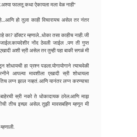
हे.अश्या फालतू कथा ऐकायला मला वेळ नाही"
....आणि हो तुला काही विचारायच असेल तर नंतर
हे का? डाॅक्टर म्हणाले...धोका तसा काहीच नाही. जी
ल जाईल.कायदेशीर नोंद ठेवली जाईल ..पण ती गुप्त
 .एखादी अशी स्री असेल तर तुम्ही पहा बाकी सगळं मी
न शोधायची हा प्रश्न पडला.योगायोगाने त्याचवेळी
्नीने आपल्या मावशीला एखादी स्री शोधायला
 तिच लग्न झाल नव्हतं. आणि यानंतर लग्न करण्याचा
 घेते.बाहेरची स्री नको ते धोकादायक ठरेल.आणि माझ
ची तीच इच्छा असेल. तुझी मावसबहिण म्हणून मी
म्हणाली.