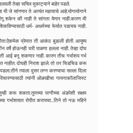
हलवली तेव्हा सचिव मुकाट्याने बाहेर पडले.
ता मी जे सांगणार ते अत्यंत महत्वाचे आहे.योगायोगाने
 शकेन की नाही ते सांगता येणार नाही.कारण मी
कविण्यासाठी धर्म- अधर्मच्या फेर्यात पडायच नाही.
होता.ऐकमेक प्रेमात ती आकंठ बुडाली होती. आयुष्य
तीन वर्षे होऊनही घरी पाळणा हलला नाही. तेव्हा दोघ
ती आई बनू शकणार नाही. कारण तीच गर्भाशय गर्भ
करत नाहीत. दोघही निराश झाले. तो तर चिडचिड करू
डला.तीने त्याला दुसर लग्न करण्याचा सल्ला दिला
िचारण्यासाठी त्यांनी ओळखीचा गायनाकाॅलाजिस्ट
म्ही करू शकता.तुमच्या पत्नीच्या अंडपेशी सक्षम
रीच्या गर्भाशयात रोपीत करायचा...तिने तो नऊ महिने