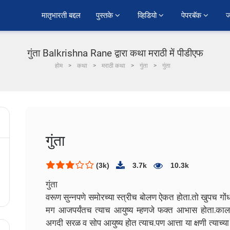
﻿मातृभारती बद्दल
पुस्तके 
व्हिडियो 
पेपरबॅक 
ज
गुंता Balkrishna Rane द्वारा कथा मराठी में पीडीएफ
होम
कथा
मराठी कथा
गुंता
गुंता
गुंता
(3k)
3.7k
10.3k
गुंता
वरूण सुन्नपणे समोरच्या स्त्रीच बोलण ऐकत होता.तो खुपच ग
मग आजपर्यंतच त्याच आयुष्य म्हणजे फक्त आभास होता.काल पर्य
अगदी सरळ व सोप आयुष्य होत त्याच.पण आत्ता या क्षणी त्याच्या 