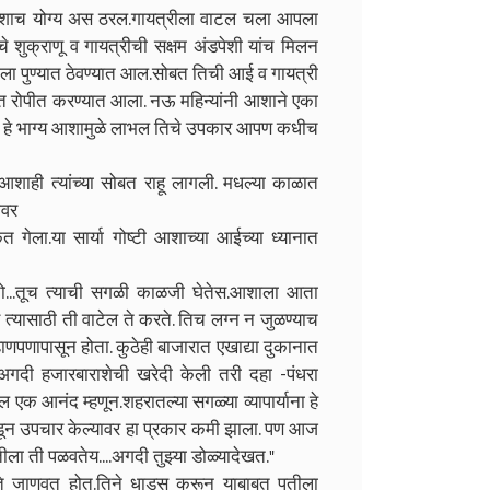
 आशाच योग्य अस ठरल.गायत्रीला वाटल चला आपला
े शुक्राणू व गायत्रीची सक्षम अंडपेशी यांच मिलन
शाला पुण्यात ठेवण्यात आल.सोबत तिची आई व गायत्री
ात रोपीत करण्यात आला. नऊ महिन्यांनी आशाने एका
याला हे भाग्य आशामुळे लाभल तिचे उपकार आपण कधीच
आशाही त्यांच्या सोबत राहू लागली. मधल्या काळात
ीवर
 गेला.या सार्या गोष्टी आशाच्या आईच्या ध्यानात
ितो...तूच त्याची सगळी काळजी घेतेस.आशाला आता
त्यासाठी ती वाटेल ते करते. तिच लग्न न जुळण्याच
ापासून होता. कुठेही बाजारात एखाद्या दुकानात
.अगदी हजारबाराशेची खरेदी केली तरी दहा -पंधरा
िल एक आनंद म्हणून.शहरातल्या सगळ्या व्यापार्याना हे
्ञाकडून उपचार केल्यावर हा प्रकार कमी झाला. पण आज
पतीला ती पळवतेय....अगदी तुझ्या डोळ्यादेखत."
 ते जाणवत होत.तिने धाडस करून याबाबत पतीला