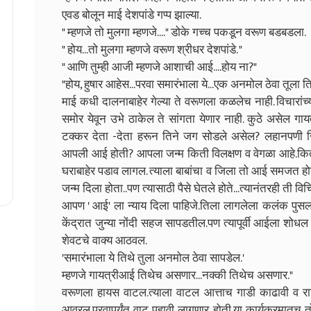
एवड बोलून माई देशपांडे गप्प झाल्या.
" म्हणजे तो मुलगा म्हणजे...." डोके गच्च पकडून वरूण बडबडला.
" होय...तो मुलगा म्हणजे वरूण श्रीधर देशपांडे. "
" आणि तुम्ही आजी म्हणजे आशाची आई....होय ना?"
"होय, हुषार आहेस...परवा समारंभाला ये...एक अनमोल ठेवा तूला ति
माई कधी दालनाबाहेर गेल्या ते वरूणला कळलेच नाही. विचारां
समोर येवून उभे ठाकेल ते सांगता येणार नाही. कुठे असेल गा
टक्कर देता -देता हरून तिने जग सोडले असेल? लहानपण
आपली आई होती? आपला जन्म किती विलक्षण व वेगळा आहे.कित
घराबाहेर पडाव लागल. त्याला बाबांचा व जिला तो आई समजत होता
जन्म दिला होता..पण त्यासाठी पैसे घेतले होते...त्यानंतरही ती वि
आपण ' आई' ला न्याय दिला पाहिजे.तिला लागलेला कलंक पुसला प
केंद्रात जुन्या नोंदी सहज सापडतील.पण त्यापूर्वी आईला शोधल
शेवटचे वाक्य आठवल.
'समारंभाला ये तिथे तुला अनमोल ठेवा सापडेल.'
म्हणजे गायत्रीआई तिथेच असणार...नक्की तिथेच असणार."
वरूणला हायस वाटल.त्याला वाटल आत्ताच गाडी काढावी व राजाप
आवरल.परवापर्यंत वाट पहावी लागणार होती.या कार्यक्रमातच त