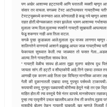
पण अखेर आशाच्या हट्टापायी आणि घरातली व्यक्ती म्हणून
संसार तर वाचला. सगळ्या टेस्ट आटोपल्यावर गायत्रीच्या पतीच
टेस्टट्युबमध्ये करण्यात आल. कोणालाही हे कळू नये म्हणून आ
राहत होती.योग्यकाळात तयार झालेला भ्रूण आशाच्या गर्भाशय
मुलाला जन्म दिला.मुलाच्या स्पर्शाने गायत्री सुखावली आपल्
फेडू शकणार नाही अस तिला वाटल.
सगळे पुन्हा कुडाळला आले.मुलाला दुध पाजव लागणार म्हणून 
शालिनतेने वागणार्या आशाने हळूहळू आपल जाळ गायत्रीच्या पत
फेकायला सुरूवात केली. त्या जाळ्यात तो फसत गेला....अडकत
आल्या. तिने गायत्रीला सावध केल.
" गायत्री वेळीच सावध हो.आता तूझा मुलगा बाहेरच दुध प
जायला सांग. ती हट्टी व शीघ्रकोपी आहे. तिने एकदा ठरवल तर 
आणखी एक कारण आहे तिला एक विचित्र मानसिक आजार लहाणपण
गेली की दुकानातली एखादा वस्तू गुपचुप पर्समध्ये टाकायची
रूपयाची वस्तू गुपचुप पळवायची.चोरीच्या हेतूने नव्हे तर एक थ्र
माहित होत.मी त्या वस्तूचे पैसे नंतर द्यायचे. मानसोपचार तज
पुन्हा त्या प्रवृत्तीने उचल खाल्लीय.आज तेच ती करतेय. तुझ्या 
माशवीचे बोलण ऐकून गायत्री घाबरली. खर म्हणजे तिलाही