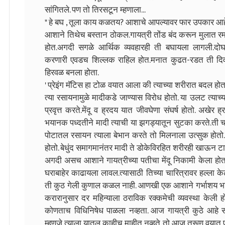
सांगितले. पण तो तिरसटून म्हणाला...
" हे बघ , तूला काय कळतय? आशाचे आपल्यावर फार उपकार आहेत
आशाने तिथेच बस्तान ठोकल.गायत्री तोंड बंद करून मुलात रमली
होत.अगदी सगळे आर्थिक व्यवहारही ती बघायला लागली.दोघ
करणारी एवडच शिल्लक राहिल होत.मनात कुढत-रडत ती दिवस
हिरवळ बनला होता.
' प्रेइंग मॅटिस हा टोळ वयात आला की त्याच्या शरीरात बदल होता
त्या रसायनामुळे मादीकडे जाण्यास विरोध होतो. या उलट त्याच्
प्रवृत्त करते.मेंदू व ह्रदय यात जीवघेणा संघर्ष होतो. अखेर
भयानक पध्दतीने मादी त्याची या झगड्यातून सुटका करते.ती चक
पोटातल रसायन त्याला बेभान करते तो मिलनाला उत्सुक होतो
होतो. बेधुंद समागमानंतर मादी ते डोकेविरहित शरीरही खाऊन टा
अगदी असच आशाने गायत्रीच्या पतीचा मेंदू निकामी केला ह
घराबाहेर काढायला लावल.त्यासाठी तिच्या चारित्रावर हल्ला केल
ती कुठ गेली कुणाल कळल नाही. आणखी एक आशाने गर्भाशय भाड्या
करारानुसार दर महिन्याला ठराविक रक्कमेची व्यवस्था केली 
कोणताच विधिनिषेध पाळला नव्हता. आज गायत्री कुठे आहे सां
म्हणजे त्याला यातल काहीच माहीत नव्हते. तो आज तरूण वयात