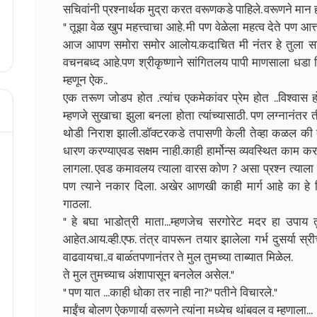
सचिवांनी प्रश्नार्थक मुद्रा करत वरूणकडे पाहिले. वरूणने मान 
" तूझा वेळ खुप महत्त्वाचा आहे. मी पण वेळेला महत्व देते पण आत्
आज आपण समोरा समोर आलोय.कदाचित मी नंतर हे तुला सांगू
वचनबध्द आहे.पण श्रीकृष्णाने सांगितलय पापी माणसाला धडा शि
म्हणून ऐक..
एक तरूण जोडप होत .त्यांच एकमेकांवर प्रेम होत ..विश्वास 
म्हणजे सुखाचा झुला बनला होता त्यांच्यासाठी. पण लग्नानंतर 
थोडी निराश झाली.डाॅक्टरकडे तपासणी केली तेव्हा कळल की 
धारण करण्याएवड सक्षम नाही.काही हार्मोन्स व्यवस्थित काम 
लागला. एवड कमावलय त्याला वारस कोण ? असा प्रश्न त्याला प
पण त्याने नकार दिला. अखेर आणखी काही मार्ग आहे का हे व
गाठला.
" हे बघा भाडोत्री माता...म्हणजेच सरगोरेट मदर हा उपाय तु
आहेत.आय.व्ही.एफ. तंत्र वापरून तयार झालेला गर्भ दुसर्या स्
वाढवायचा..व बाळ॔तपणानंतर ते मुल तुमच्या ताब्यात मिळेल.
ते मुल तुमच्याच अंशापासून बनलेल असेल."
" पण यात ...काही धोका तर नाही ना?" पतीने विचारले."
माईंच बोलण ऐकणार्या वरूणने त्यांना मध्येच थांबवल व म्हणाला...