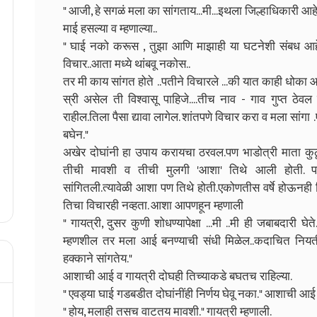
" आजी, हे सगळं मला का सांगताय...मी...इथला जिल्हाधिकारी आ
माई हसल्या व म्हणाल्या..
" घाई नको करूस , तुझा आणि माझाही या घटनेशी संबध आहे
विचार..आता मध्ये थांबवू नकोस..
तर मी काय सांगत होते ..पतीने विचारले ...की यात काही धोका आ
स्री असेल ती विश्वासू पाहिजे....तीच नाव - गाव गुप्त ठेव
राहील.तिला पैसा द्यावा लागेल. शांतपणे विचार करा व मला सांगा
बघेन."
अखेर दोघांनी हा उपाय करायचा ठरवल.पण भाडोत्री माता कुठू
तीची मावशी व तीची मुलगी 'आशा' तिथे आली होती. पत
सांगितली.त्यावेळी आशा पण तिथे होती.एकोणतीस वर्षे होऊनही
तिचा विचारही नव्हता. आशा आपणहून म्हणाली
" गायत्री, दुसर कुणी शोधण्यापेक्षा ...मी ..मी ही जबाबदारी
म्हणशील तर मला आई बनण्याची संधी मिळेल..कदाचित नियती
हक्काने सांगतेय."
आशाची आई व गायत्री दोघही तिच्याकडे बघतच राहिल्या.
" एवड्या घाई गडबडीत दोघांनींही निर्णय घेवू नका." आशाची आई 
" होय, मलाही तसच वाटतय मावशी." गायत्री म्हणाली.