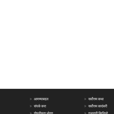
आमच्याबद्दल
सर्वोत्तम कथा
संपर्क करा
सर्वोत्तम कादंबरी
गोपनीयता धोरण
गुजराती व्हिडियो