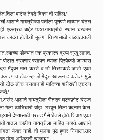
.तिला वाटेल तेवडे दिवस ती राहिल."
.आशाने गायत्रीच्या पतीला पूर्णपणे ताब्यात घेतल
ही एकत्रच बाहेर पडत.गायत्रीचे स्थान घरकाम
 काढत होती.तो मुलगा तिच्यासाठी वाळवंटातली
त. त्याच्या डोक्यात एक प्रकारच द्रव्य स्रवू लागत.
या पोटात स्रवणार रसायन त्याला प्रियेकडे जाण्यास
 ह्रदय मेंदूवर मात करते व तो तिच्याकडे जातो. एका
्क त्याच डोक म्हणजे मेंदूच खाऊन टाकते.त्यामुळे
.तो टोळ डोक नसतानाही मादिच्या शरीराशी एकरूप
कते.'
ोता.अखेर आशाने गायत्रीला रीतसर घटस्फ़ोट घेऊन
ा गेला. व्याभिचारी..वांझ ..ठरवून तिला बदनाम केल.
ने देण्यासाठी प्रचंड पैसे घेतले होते. शिवाय एका
होती.यातल काहीच गायत्रीला माहित नव्हते. आशाने
गता येणार नाही. तो मुलगा पुढे हुषार निघाला.खर
 एक मोठा अधिकारी झालाय."