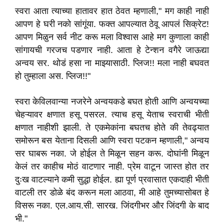
स्वरा आता त्याच्या हातावर हात ठेवत म्हणाली," मग काही नाही
आपण हे घरी नको सांगूंया. फक्त आपल्यात ठेवू आपलं सिक्रेट!
आपण मिळुन सर्व नीट करू मला विश्वास आहे मग कुणाला काही
सांगायची गरजच पडणार नाही. आता हे टेन्शन वगैरे जाऊद्या
अन्वय सर. थोडं हसा ना माझ्यासाठी. प्लिज!! मला नाही बघवत
हो तुम्हाला अस. प्लिज!!"
स्वरा केविलवान्या नजरेने अन्वयकडे बघत होती आणि अन्वयच्या
चेहऱ्यावर क्षणात हसू पसरल. त्याच हसू येताच स्वराची भीती
क्षणात नाहीशी झाली. ते एकमेकांना बघतच होते की तेवढ्यात
समोरून बस येताना दिसली आणि स्वरा पटकन म्हणाली," अन्वय
सर घाबरू नका. जे होईल ते मिळून सहन करू. दोघांनी मिळून
केलं तर काहीच मोठं वाटणार नाही. प्रेम वाटून जास्त होत तर
दुःख वाटल्याने कमी सुद्धा होईल. ह्या पूर्ण प्रवासात एकदाही भीती
वाटली तर डोळे बंद करून मला आठवा, मी आहे तुमच्यासोबत हे
विसरू नका. एल.आय.सी. सारख. जिंदगीभर और जिंदगी के बाद
भी."