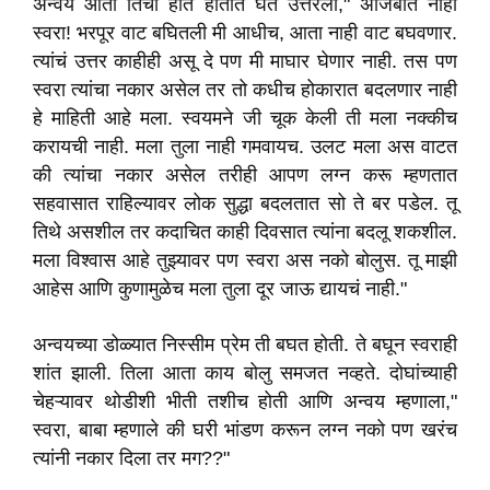
अन्वय आता तिचा हात हातात घेत उत्तरला," अजिबात नाही
स्वरा! भरपूर वाट बघितली मी आधीच, आता नाही वाट बघवणार.
त्यांचं उत्तर काहीही असू दे पण मी माघार घेणार नाही. तस पण
स्वरा त्यांचा नकार असेल तर तो कधीच होकारात बदलणार नाही
हे माहिती आहे मला. स्वयमने जी चूक केली ती मला नक्कीच
करायची नाही. मला तुला नाही गमवायच. उलट मला अस वाटत
की त्यांचा नकार असेल तरीही आपण लग्न करू म्हणतात
सहवासात राहिल्यावर लोक सुद्धा बदलतात सो ते बर पडेल. तू
तिथे असशील तर कदाचित काही दिवसात त्यांना बदलू शकशील.
मला विश्वास आहे तुझ्यावर पण स्वरा अस नको बोलुस. तू माझी
आहेस आणि कुणामुळेच मला तुला दूर जाऊ द्यायचं नाही."
अन्वयच्या डोळ्यात निस्सीम प्रेम ती बघत होती. ते बघून स्वराही
शांत झाली. तिला आता काय बोलु समजत नव्हते. दोघांच्याही
चेहऱ्यावर थोडीशी भीती तशीच होती आणि अन्वय म्हणाला,"
स्वरा, बाबा म्हणाले की घरी भांडण करून लग्न नको पण खरंच
त्यांनी नकार दिला तर मग??"