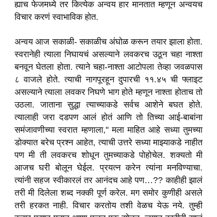
ह्याच फेजमध्ये तर कित्येक अन्वय हार मानतात म्हणून अन्वयच
विचार करणं स्वाभाविक होत.
अन्वय आज सकाळी- सकाळीच अंघोळ करून तयार झाला होता.
स्वरानेही त्याला निघायचं असल्याने लवकरच उठून चहा नाश्ता
बनवून घेतला होता. त्याने चहा-नाश्ता आटोपला तेव्हा जवळपास
८ वाजले होते. त्याची नागपूरहून दुपारची ११.४५ ची फ्लाइट
असल्याने त्याला लवकर निघणे भाग होते म्हणून नाश्ता होताच तो
उठला. जाताना सुद्धा त्याच्याकडे सर्वच आशेने बघत होते.
त्यालाही जरा दडपण आलं होतं आणि तो तिच्या आई-बाबांना
समंजावणीच्या स्वरात म्हणाला," मला माहित आहे सध्या तुमच्या
डोक्यात बरेच प्रश्न आहेत, त्याची उत्तरे सध्या माझ्याकडे नाहीत
पण मी ती लवकरच शोधून तुमच्याकडे पोहोचेल. शक्यतो मी
आजच घरी बोलून घेईल. प्रयत्न करेन त्यांना मनविण्याचा.
त्यांनी सहज स्वीकारलं तर आनंदच आहे पण…?? काहीही झालं
तरी मी दिलेला शब्द नक्की पूर्ण करेल. मग समोर कुणीही असले
तरी हरकत नाही. विचार करतोय तशी वेळच येऊ नये. तुम्ही