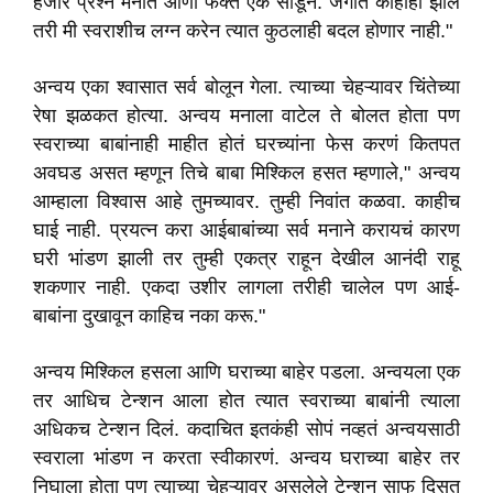
हजार प्रश्न मनात आणा फक्त एक सोडून. जगात काहीही झालं
तरी मी स्वराशीच लग्न करेन त्यात कुठलाही बदल होणार नाही."
अन्वय एका श्वासात सर्व बोलून गेला. त्याच्या चेहऱ्यावर चिंतेच्या
रेषा झळकत होत्या. अन्वय मनाला वाटेल ते बोलत होता पण
स्वराच्या बाबांनाही माहीत होतं घरच्यांना फेस करणं कितपत
अवघड असत म्हणून तिचे बाबा मिश्किल हसत म्हणाले," अन्वय
आम्हाला विश्वास आहे तुमच्यावर. तुम्ही निवांत कळवा. काहीच
घाई नाही. प्रयत्न करा आईबाबांच्या सर्व मनाने करायचं कारण
घरी भांडण झाली तर तुम्ही एकत्र राहून देखील आनंदी राहू
शकणार नाही. एकदा उशीर लागला तरीही चालेल पण आई-
बाबांना दुखावून काहिच नका करू."
अन्वय मिश्किल हसला आणि घराच्या बाहेर पडला. अन्वयला एक
तर आधिच टेन्शन आला होत त्यात स्वराच्या बाबांनी त्याला
अधिकच टेन्शन दिलं. कदाचित इतकंही सोपं नव्हतं अन्वयसाठी
स्वराला भांडण न करता स्वीकारणं. अन्वय घराच्या बाहेर तर
निघाला होता पण त्याच्या चेहऱ्यावर असलेले टेन्शन साफ दिसत