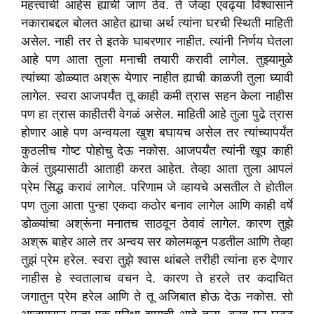
महत्त्वाची आहेस ह्याची जाण ठेव. ते जेव्हा एवढ्या विश्वासाने
नकाराबद्दल बोलत आहेत ह्याचा अर्थ त्यांना घरची स्थिती माहिती
असेल. नाही तर ते इतके घाबरणार नाहीत. त्यांनी निर्णय घेतला
आहे पण आता तुला मनाची तयारी करावी लागेल. तुझ्यामुळे
त्यांच्या डोळ्यात अश्रू येणार नाहीत ह्याची काळजी तुला घ्यावी
लागेल. स्वरा आजपर्यंत तू काही कमी त्रास सहन केला नाहीस
पण हा त्रास काहीतरी वेगळं असेल. माहिती आहे तुला पुढे त्रास
होणार आहे पण अन्वयला खुश बघायच असेल तर त्यांच्यापर्यंत
कुठलीच गोष्ट पोहोचु देऊ नकोस. आजपर्यंत त्यांनी खूप काही
केलं तुझ्यासाठी आताही करत आहेत. तेव्हा आता तुला आपलं
प्रेम सिद्ध करावं लागेल. परिणाम जे व्हायचे असतील ते होतील
पण तुला आता पुन्हा एकदा कठोर बनाव लागेल आणि काही वर्षे
डोळ्यांचा अश्रूंना मनातच साठवून ठेवावं लागेल. कारण तुझे
अश्रू बाहेर आले तर अन्वय सर कोलमळून पडतील आणि तेव्हा
तुझं प्रेम हरेल. स्वरा तुझे श्वास थांबले तरीही त्यांना हरु देणार
नाहीस हे स्वतालाच वचन दे. कारण ते हरले तर कदाचित
जगातुन प्रेम हरेल आणि ते तू अजिबात होऊ देऊ नकोस. सो