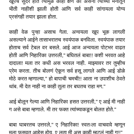
खूपच सुंदर होत त्यामुळे काही क्षण का असेना त्याच्या मनातून
भीती नाहीशी झाली होती आणि सर्व काही सांगायला योग्य
प्रसंगही तयार झाला होता.
काही वेळ पुन्हा असाच गेला. अन्वयला खूप भूक लागली
असल्याने आईने तासाभरातच स्वयंपाक बनविला. स्वयंपाक तयार
होताच सर्व टेबल वर बसले. आई आज अन्वयला पोटभर वाढत
होती आणि निहारिका उत्तरली," बघितलं बाबा!! कशी भरवत आहे
दादाला! मला तर कधी अस भरवल नाही. माझ्यावर तर तुम्हीच
प्रेम करता. तीच बोलणं ऐकून सर्व हसू लागले आणि आई डोळे
मोठे करत म्हणाल्या," हो बापाची चमची!! आता ना उपाशीच ठेवते
थांब. मी देत नाही ना काही तुला तर बघतच राहा मग."
आई बोलून गेल्या आणि निहारिका हसत उत्तरली," ए आई मी नाही
ग असे बाबा म्हणाले. मी तर फक्त त्यांच्याकडून बोलत होते."
बाबा घाबरतच उत्तरले," ए निहारिका! स्वतःला वाचवावे म्हणून
मला फसवत आहेस होय. ए लता मी अस काही म्हटलं नाही ग!!"