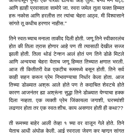
आजपासून पुन्हा एक परिक्षा द्यायची आहे तुला. बनव मन घट्ट
आणि ह्याही प्रवासाला सामोरे जा. स्वरा जमेल तुला फक्त हिम्मत
हरू नकोस आणि हरलीस तर त्यांचा चेहरा आठ्व. मी विश्वासाने
सांगते तू कधीच हरणार नाहीस."
तिने स्वतःच्याच मनाला ताकीद दिली होती. जणू तिने स्वीकारलंच
होत की तिला त्रास होणार आहे पण ती त्यासाठी देखील सज्ज
झाली होती. तिला थोडं टेन्शन आलं होतं पण तिने डोळे मिटले
आणि अन्वयचा चेहरा येताच जणू हिम्मत तिच्यात क्षणात भरली.
आज ती कितीतरी वेळ एकटीच रूममध्ये बसून होती. तिने सर्व
काही सहन करून प्रेम निभावण्याचा निर्धार केला होता. आज
तिच्या डोळ्यात अश्रू आले होते पण ते कदाचित शेवटचे होते
कारण आजनंतर ह्या अश्रूंना सुद्धा तिने डोळ्यात येण्याचा हक्क
दिला नव्हता. एक व्यक्ती प्रेम जिंकायला जगाशी, घरच्यांशी
लढणार होता तर एक स्वतःशीच. काय असणार होती ही कथा??
ती रूमच्या बाहेर आली तेव्हा १ च्या वर वाजून गेले होते. तिने
येताच आधी अंघोळ केली. आई स्वराला जेवण कर म्हणून सांगत