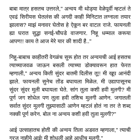
बाबा मात्र हसतच उत्तरले," अन्वय मी थोड्या वेळेपूर्वी म्हटलं ते
एवढं सिरीयस घेतलंस की अगदी काही मिनिटात लग्नाला तयार
झालास? माझं मनावर घेतोस हे ऐकून बर वाटल राजे. फायनली
ह्या घरात सुद्धा सनई-चौघडे वाजणार. निहू धम्माल करूया
आपण!! काय ते आज मेरे यार की शादी है.."
निहू-बाबाच काहीतरी वेगळंच सुरू होत तर अन्वयची आई हसतच
त्याच्याजवळ जाऊन बसली त्याच्या डोक्यावरून हात फेरत
म्हणाली," अन्वय किती सुंदर बातमी दिलीस तू!! मी खूप आनंदी
झाले. फायनली सुनेच तोंड बघायला मिळेल. मी उद्यापासूनच
सुंदर सुंदर मुली बघायला घेते. सांग तुला कशी हवी मुलगी? मी
पूर्ण जग शोधेल पण तुला हवी तशिच मुलगी आणेन. जगातली
सर्वात सुंदर मुलगी तुझ्यासाठी आणेन म्हटलं होतं ना तर ते शब्द
नक्की पूर्ण करेन. बोल ना अन्वय कशी हवी तुला मुलगी?"
आई उत्साहातच होती की अन्वय तिला अडवत म्हणाला," त्याची
गरज नाहीये आई! मी शोधली आहे आधीच मुलगी."