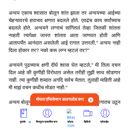
अन्वय एकाच श्वासात बोलून शांत झाला तर अन्वयच्या आईच्या
चेहऱ्यावरचे हावभाव क्षणात बदलले होते. एवढंच काय सर्वांच्याच
बदलले होते. अन्वयने लग्नाचं सांगितलं तेव्हा जितकी शांतता
नव्हती त्यापेक्षा जास्त शांतता आता जाणवत होती आणि
आतापर्यँत आनंदात असलेली आई रागात उत्तरली," अन्वय नाही
दिला होकार तर? नको करू लग्न म्हटलं तर?"
अन्वयने पुढच्याच क्षणी दीर्घ श्वास घेत म्हटले," मी तिला वचन
दिल आहे की कुणीही विरोधात असेल तरीही तुझी साथ सोडणार
नाही. त्या कुणीही शब्दात अगदि सर्वच येतात. तुलाही माहिती आहे
मी माझं वचन कधीच मोडत नाही."
मोफत एप्लिकेशन डाउनलोड करा
अन्वय बोलून गेला आणि हे ऐकताच अन्वयच्या आई रागातच उठून
जाऊ लागल्या. अन्वयने पटकन त्यांचा हात पकडत म्हटले," आई
अशी उठून जाऊ नकोस. मनात असेल ते पटकन बोल.
पुस्तके
विनामूल्य प्रकाशित करा
कोट्स
व्हिडियो
प्रोफाईल
ओरडायच अस तर ओरड पण अशी जाऊ नकोस. रागाव हवं