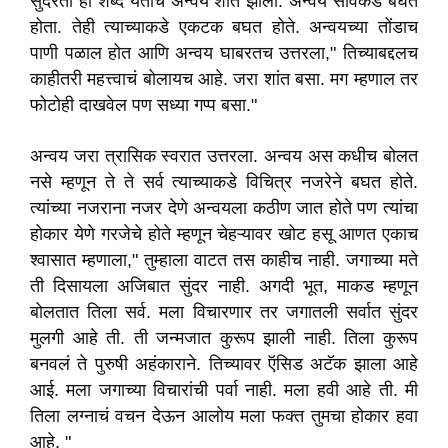
सुंदरता हा शब्द येताच अन्वय शांत झाला. अन्वय सर्विकडे बघत
होता. तेही त्याच्याकडे एकटक बघत होते. अन्वयच्या तोंडाच
पाणी पळाल होत आणि अन्वय घाबरतच उत्तरला," तिच्याबद्दलच
काहीतरी महत्त्वाचं बोलायच आहे. जरा शांत बसा. मग म्हणाल तर
फोटोही दाखवेल पण सध्या गप्प बसा."
अन्वय जरा त्रासिक स्वरात उत्तरला. अन्वय अस कधीच बोलत
नसे म्हणून ते ते सर्व त्याच्याकडे विचित्र नजरेने बघत होते.
त्यांच्या नजराना नजर देणे अन्वयला कठीण जात होते पण त्यांचा
होकार येणे गरजेचे होते म्हणून चेहऱ्यावर खोट हसू आणत एकाच
श्वासात म्हणाला," तुम्हाला वाटत तस काहीच नाही. जगाच्या मते
ती दिसायला अजिबात सुंदर नाही. अगदी भूत, माकड म्हणून
बोलतात तिला सर्व. मला विचारणार तर जगातली सर्वात सुंदर
मुलगी आहे ती. ती जन्मजात कुरूप झाली नाही. तिला कुरूप
बनवलं ते पुरुषी अहंकाराने. तिच्यावर ऍसिड अटॅक झाला आहे
आई. मला जगाच्या विचारांची पर्वा नाही. मला हवी आहे ती. मी
तिला लग्नाचं वचन देऊन आलोय मला फक्त तुमचा होकार हवा
आहे. "