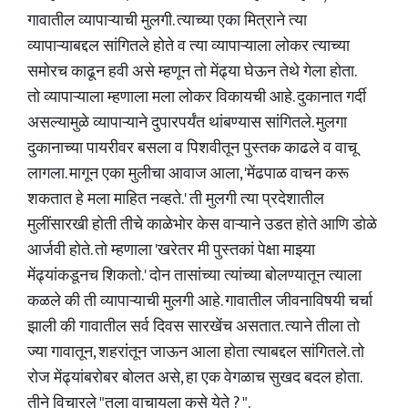
गावातील व्यापाऱ्याची मुलगी. त्याच्या एका मित्राने त्या
व्यापाऱ्याबद्दल सांगितले होते व त्या व्यापाऱ्याला लोकर त्याच्या
समोरच काढून हवी असे म्हणून तो मेंढ्या घेऊन तेथे गेला होता.
तो व्यापाऱ्याला म्हणाला मला लोकर विकायची आहे. दुकानात गर्दी
असल्यामुळे व्यापाऱ्याने दुपारपर्यंत थांबण्यास सांगितले. मुलगा
दुकानाच्या पायरीवर बसला व पिशवीतून पुस्तक काढले व वाचू
लागला. मागून एका मुलीचा आवाज आला, 'मेंढपाळ वाचन करू
शकतात हे मला माहित नव्हते.' ती मुलगी त्या प्रदेशातील
मुलींसारखी होती तीचे काळेभोर केस वाऱ्याने उडत होते आणि डोळे
आर्जवी होते. तो म्हणाला 'खरेतर मी पुस्तकां पेक्षा माझ्या
मेंढ्यांकडूनच शिकतो.' दोन तासांच्या त्यांच्या बोलण्यातून त्याला
कळले की ती व्यापाऱ्याची मुलगी आहे. गावातील जीवनाविषयी चर्चा
झाली की गावातील सर्व दिवस सारखेंच असतात. त्याने तीला तो
ज्या गावातून, शहरांतून जाऊन आला होता त्याबद्दल सांगितले. तो
रोज मेंढ्यांबरोबर बोलत असे, हा एक वेगळाच सुखद बदल होता.
तीने विचारले "तुला वाचायला कसे येते ? ".