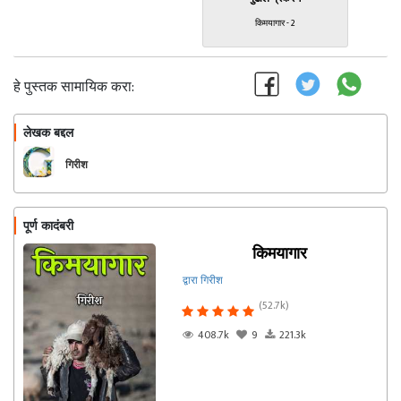
किमयागार - 2
हे पुस्तक सामायिक करा:
लेखक बद्दल
फॉलो करा
गिरीश
पूर्ण कादंबरी
किमयागार
द्वारा गिरीश
(52.7k)
408.7k
9
221.3k