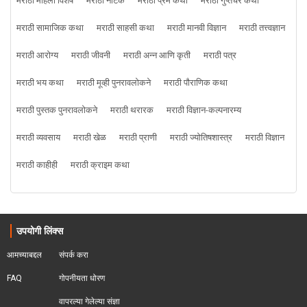
मराठी महिला विशेष
मराठी नाटक
मराठी प्रेम कथा
मराठी गुप्तचर कथा
मराठी सामाजिक कथा
मराठी साहसी कथा
मराठी मानवी विज्ञान
मराठी तत्त्वज्ञान
मराठी आरोग्य
मराठी जीवनी
मराठी अन्न आणि कृती
मराठी पत्र
मराठी भय कथा
मराठी मूव्ही पुनरावलोकने
मराठी पौराणिक कथा
मराठी पुस्तक पुनरावलोकने
मराठी थरारक
मराठी विज्ञान-कल्पनारम्य
मराठी व्यवसाय
मराठी खेळ
मराठी प्राणी
मराठी ज्योतिषशास्त्र
मराठी विज्ञान
मराठी काहीही
मराठी क्राइम कथा
उपयोगी लिंक्स
आमच्याबद्दल
संपर्क करा
FAQ
गोपनीयता धोरण
वापरल्या गेलेल्या संज्ञा