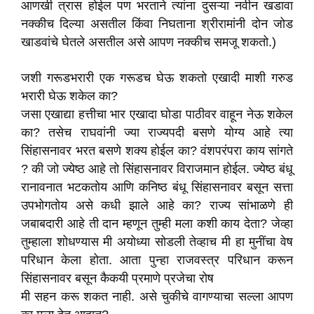
आणखी त्रास होईल पण भरताने त्यांना दुसऱ्या नवीन खडावा
नक्कीच दिल्या असतील किंवा निघताना श्रीरामांनी दोन जोड
खाडवांचे घेतले असतील असे आपण नक्कीच समजू शकतो.)
जशी गरूडभरारी एक गरूडच घेऊ शकतो एखादी माशी गरुड
भरारी घेऊ शकेल का?
जसा एखाद्या हत्तीचा भार एखादा घोडा पाठीवर वाहून नेऊ शकेल
का? तसेच राघवांनी ज्या राज्यपदी बसणे योग्य आहे त्या
सिंहासनावर भरत बसणे शक्य होईल का? वंशपरंपरा काय सांगते
? की जो ज्येष्ठ आहे तो सिंहासनावर विराजमान होईल. ज्येष्ठ बंधू
रानावनात भटकतोय आणि कनिष्ठ बंधू सिंहासनावर बसून सत्ता
उपभोगतोय असे कधी झाले आहे का? राज्य सांभाळणे ही
जबाबदारी आहे ती दान म्हणून तुम्ही मला कशी काय देता? जेव्हा
तुम्हाला शोधण्यास मी अयोध्या सोडली तेव्हाच मी हा मुनींचा वेष
परिधान केला होता. आता पुन्हा राजवस्त्र परिधान करून
सिंहासनावर बसून कैकयी प्रमाणे प्रजेचा रोष
मी सहन करू शकत नाही. असे चुकीचे वागण्याचा सल्ला आपण