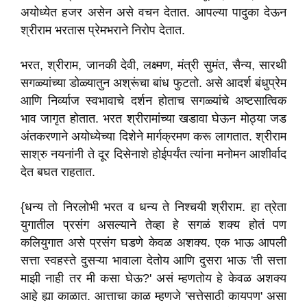
अयोध्येत हजर असेन असे वचन देतात. आपल्या पादुका देऊन
श्रीराम भरतास प्रेमभराने निरोप देतात.
भरत, श्रीराम, जानकी देवी, लक्ष्मण, मंत्री सुमंत, सैन्य, सारथी
सगळ्यांच्या डोळ्यातुन अश्रूंचा बांध फुटतो. असे आदर्श बंधुप्रेम
आणि निर्व्याज स्वभावाचे दर्शन होताच सगळ्यांचे अष्टसात्विक
भाव जागृत होतात. भरत श्रीरामांच्या खडावा घेऊन मोठ्या जड
अंतकरणाने अयोध्येच्या दिशेने मार्गक्रमण करू लागतात. श्रीराम
साश्रु नयनांनी ते दूर दिसेनाशे होईपर्यंत त्यांना मनोमन आशीर्वाद
देत बघत राहतात.
{धन्य तो निरलोभी भरत व धन्य ते निश्चयी श्रीराम. हा त्रेता
युगातील प्रसंग असल्याने तेव्हा हे सगळं शक्य होतं पण
कलियुगात असे प्रसंग घडणे केवळ अशक्य. एक भाऊ आपली
सत्ता स्वहस्ते दुसऱ्या भावाला देतोय आणि दुसरा भाऊ 'ती सत्ता
माझी नाही तर मी कसा घेऊ?' असं म्हणतोय हे केवळ अशक्य
आहे ह्या काळात. आत्ताचा काळ म्हणजे 'सत्तेसाठी कायपण' असा