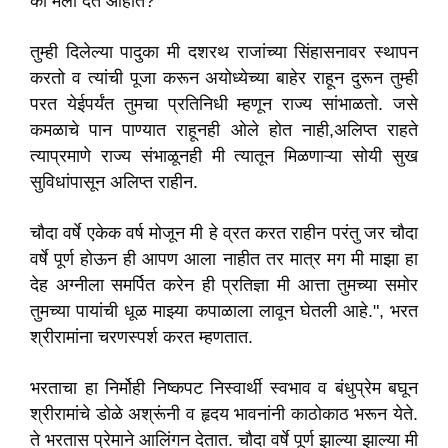
का मला देत आहात?
तुम्ही दिलेल्या पादुका मी दशरथ राजांच्या सिंहासनावर स्थापन
करतो व त्यांची पूजा करून अयोध्येच्या बाहेर राहून दुरून तुम्ही
परत येईपर्यंत तुमचा प्रतिनिधी म्हणून राज्य सांभाळतो. जसे
कमळाचे पान पाण्यात राहूनही ओले होत नाही,अलिप्त राहते
त्याप्रमाणे राज्य संभाळूनही मी त्यातून मिळणाऱ्या सोयी सुख
सुविधांपासून अलिप्त राहीन.
चौदा वर्षे एकेक वर्ष मोजून मी हे व्रत करत राहीन परंतु जर चौदा
वर्षे पूर्ण होऊन ही आपण आला नाहीत तर मात्र मग मी माझा हा
देह अग्नीला समर्पित करेन ही प्रतिज्ञा मी आत्ता तुमच्या समोर
तुमच्या पायांची धूळ माझ्या कपाळाला लावून घेतली आहे.", भरत
श्रीरामांना चरणस्पर्श करत म्हणतात.
भरताचा हा निर्मोही निष्कपट निस्वार्थी स्वभाव व बंधुप्रेम बघून
श्रीरामांचे डोळे अश्रूंनी व हृदय भावनांनी काठोकाठ भरून येते.
ते भरतास प्रेमाने आलिंगन देतात. चौदा वर्षे पूर्ण झाल्या झाल्या मी