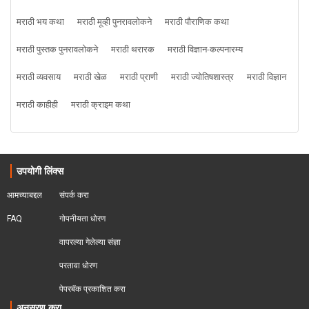
मराठी भय कथा
मराठी मूव्ही पुनरावलोकने
मराठी पौराणिक कथा
मराठी पुस्तक पुनरावलोकने
मराठी थरारक
मराठी विज्ञान-कल्पनारम्य
मराठी व्यवसाय
मराठी खेळ
मराठी प्राणी
मराठी ज्योतिषशास्त्र
मराठी विज्ञान
मराठी काहीही
मराठी क्राइम कथा
उपयोगी लिंक्स
आमच्याबद्दल
संपर्क करा
FAQ
गोपनीयता धोरण
वापरल्या गेलेल्या संज्ञा
परतावा धोरण 
पेपरबॅक प्रकाशित करा
अनुसरण करा