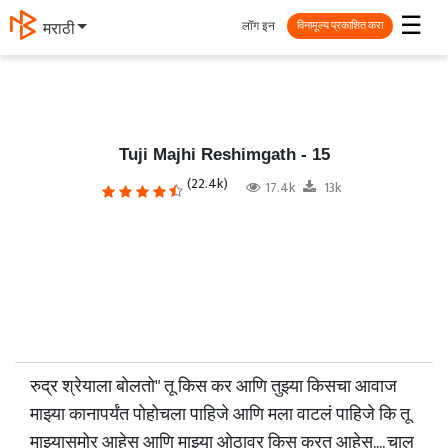
☰
लॉग इन
தமிழ்
विनामूल्य प्रकाशित करा
Tuji Majhi Reshimgath - 15
(22.4k)
17.4k
13k
रुद्र श्रेयाला बोलतो" तू किस कर आणि तुझ्या किसचा आवाज
माझ्या कानापर्यंत पोहोचला पाहिजे आणि मला वाटलं पाहिजे कि तू
माझ्यासमोर आहेस आणि माझ्या ओठावर किस करत आहेस.... चाल