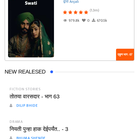
द्वारा Anjali
(1.3m)
979.8k
0
670.5k
एकूण भाग : 67
NEW REALESED
FICTION STORIES
तोतया वारसदार - भाग 63
DILIP BHIDE
DRAMA
नियती पुन्हा हाक देईपर्यंत.. - 3
BHUMA SHENDE