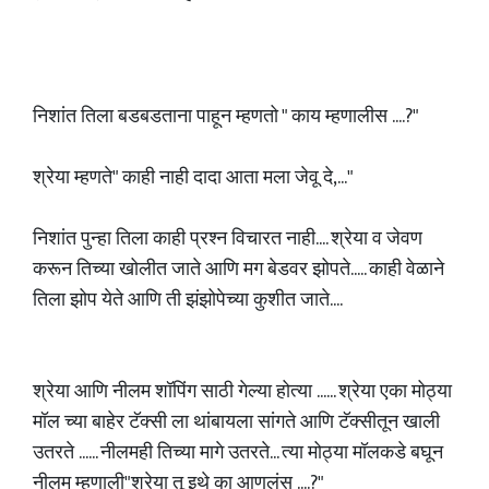
निशांत तिला बडबडताना पाहून म्हणतो " काय म्हणालीस ....?"
श्रेया म्हणते" काही नाही दादा आता मला जेवू दे,..."
निशांत पुन्हा तिला काही प्रश्न विचारत नाही.... श्रेया व जेवण
करून तिच्या खोलीत जाते आणि मग बेडवर झोपते..... काही वेळाने
तिला झोप येते आणि ती झंझोपेच्या कुशीत जाते....
श्रेया आणि नीलम शॉपिंग साठी गेल्या होत्या ...... श्रेया एका मोठ्या
मॉल च्या बाहेर टॅक्सी ला थांबायला सांगते आणि टॅक्सीतून खाली
उतरते ...... नीलमही तिच्या मागे उतरते... त्या मोठ्या मॉलकडे बघून
नीलम म्हणाली"श्रेया तू इथे का आणलंस ....?"