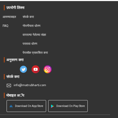
उपयोगी लिंक्स
आमच्याबद्दल
संपर्क करा
FAQ
गोपनीयता धोरण
वापरल्या गेलेल्या संज्ञा
परतावा धोरण 
पेपरबॅक प्रकाशित करा
अनुसरण करा
संपर्क करा
info@matrubharti.com
मोबाइल अॅप
Download On App Store
Download On Play Store