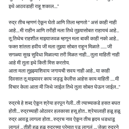
इथे आठवडाही राहू शकाल...."
रुद्र तीच म्हणणं ऐकून घेतो आणि तिला म्हणतो " असं काही नाही
आहे.... मी राहीन आणि तरीही मला तिथे तुझ्यासोबत राहायचं आहे...
तू तिथेच राहशील माझ्याजवळ म्हणून मला बाकी काही नको आहे...
फक्त शांतता हवीय जी मला तुझ्या सोबत राहून मिळाते ....... जी
सगळ्या सुख सुविधा मिळाल्या तरी मिळत नाही.... तुला माहिती नाही
आहे मी तुला इथे किती मिस करतोय.
आता मला तुझ्झ्याशिवाय जगायची सवय नाही आहे... या काही
दिवसात तू माझ्यावर काय जड्डू केलीस आहेस काय माहिती ..... मी
विचार केला आता मी जिथे जाईल तिथे तुला सोबत घेऊन जाईल..."
रुद्रचे हे शब्द ऐकून श्रेया हरपून गेली... ती त्याच्याकडे हसत बघत
होती.... रुद्रच्याही ओठावर हलकासा हसू होत... श्रेयालाही हळू हळू
रुद्र आवडू लागला होता... रुद्रच नाव ऐकून तीच हृदय धडधाडू
लागलं ... तीही हळू हळू रुद्रच्या प्रेमात पडू लागलं .... जेव्हा रुद्रने