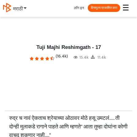
☰
लॉग इन
मराठी
विनामूल्य प्रकाशित करा
Tuji Majhi Reshimgath - 17
(16.4k)
15.4k
11.4k
रुद्र च नावं ऐकताच श्रेयाच्या ओठावर मोठे हसू उमटलं...... ती
दोन्ही मुलाकडे रागाने पाहते आणि म्हणते" आता तुम्हा दोघांना कोणी
वाचवू शकणार नाही....."