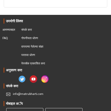
उपयोगी लिंक्स
आमच्याबद्दल
संपर्क करा
FAQ
गोपनीयता धोरण
वापरल्या गेलेल्या संज्ञा
परतावा धोरण 
पेपरबॅक प्रकाशित करा
अनुसरण करा
संपर्क करा
info@matrubharti.com
मोबाइल अॅप