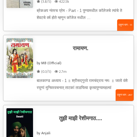
(3.8/5)
422.5k
ब्रेकअप नंतरच प्रेम - Part - 1 पुण्यामधील कॉलेजचे त्यांचे ते
शेवटचे वर्ष होते म्हणून कॉजेज मधील ...
एकूण भाग : 11
रामायण.
by MB (Official)
(0.3/5)
2.7m
बालकाण्ड अध्याय - 1 ॥ श्रीसद्‌गुरवे रामचंद्राय नमः ॥ जातो वंशे
रघूणां मुनिवरवचनात् ताटकां ताडयित्वा कृत्वापुण्यामहल्यां
त्रुटितहरधनुर्मैथिलावल्लभोऽभूत् । प्राप्यायोध्यां नियोगात्
एकूण भाग : 297
पितुरटविमगात् नाशयित्वा च वालिं बध्वाब्धिं ...
तुझी माझी रेशीमगाठ....
by Anjali