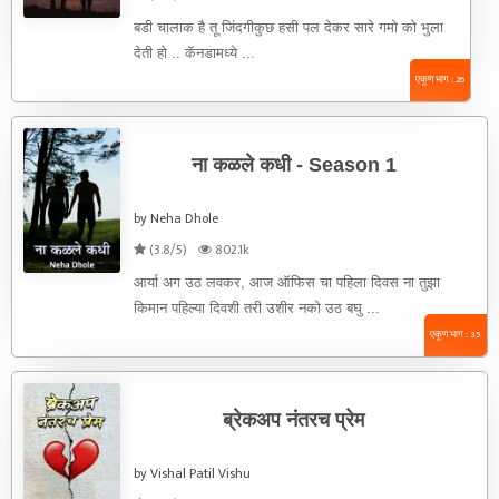
बडी चालाक है तू जिंदगीकुछ हसी पल देकर सारे गमो को भुला
देती हो .. कॅनडामध्ये ...
एकूण भाग : 26
ना कळले कधी - Season 1
by Neha Dhole
(3.8/5)
802.1k
आर्या अग उठ लवकर, आज ऑफिस चा पहिला दिवस ना तुझा
किमान पहिल्या दिवशी तरी उशीर नको उठ बघु ...
एकूण भाग : 35
ब्रेकअप नंतरच प्रेम
by Vishal Patil Vishu