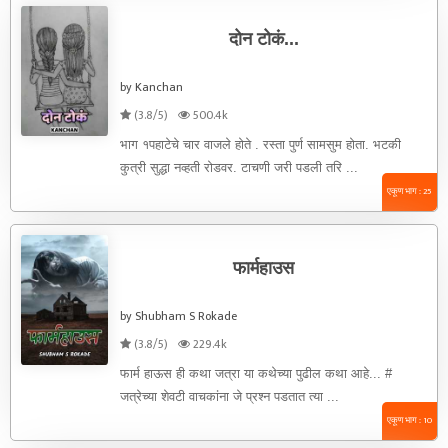
दोन टोकं...
by Kanchan
(3.8/5)
500.4k
भाग १पहाटेचे चार वाजले होते . रस्ता पुर्ण सामसुम होता. भटकी
कुत्री सुद्धा नव्हती रोडवर. टाचणी जरी पडली तरि ...
एकूण भाग : 25
फार्महाउस
by Shubham S Rokade
(3.8/5)
229.4k
फार्म हाऊस ही कथा जत्रा या कथेच्या पुढील कथा आहे... #
जत्रेच्या शेवटी वाचकांना जे प्रश्न पडतात त्या ...
एकूण भाग : 10