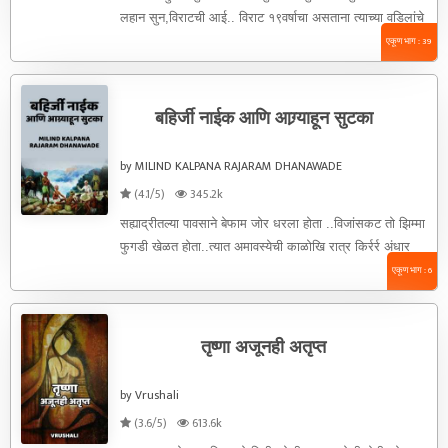
लहान सुन‌,विराटची आई.. विराट १९वर्षाचा असताना त्याच्या वडिलांचे
निधन ...
एकूण भाग : 39
बहिर्जी नाईक आणि आग्र्याहून सुटका
by MILIND KALPANA RAJARAM DHANAWADE
(4.1/5)
345.2k
सह्याद्रीतल्या पावसाने बेफाम जोर धरला होता ..विजांसकट तो झिम्मा
फुगडी खेळत होता..त्यात अमावस्येची काळोखि रात्र किर्रर्र अंधार
...सयाजी गुडघ्या ...
एकूण भाग : 6
तृष्णा अजूनही अतृप्त
by Vrushali
(3.6/5)
613.6k