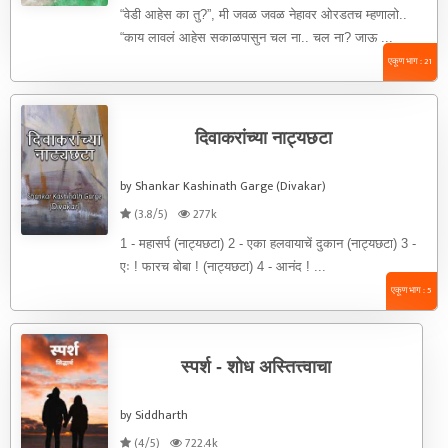
“वेडी आहेस का तु?”, मी जवळ जवळ नेहावर ओरडतच म्हणालो..
“काय लावलं आहेस सकाळपासुन चल ना.. चल ना? जाऊ ...
एकूण भाग : 21
दिवाकरांच्या नाट्यछटा
by Shankar Kashinath Garge (Divakar)
(3.8/5)
277k
1 - महासर्प (नाट्यछटा) 2 - एका हलवायाचें दुकान (नाट्यछटा) 3 -
एः ! फारच बोबा ! (नाट्यछटा) 4 - आनंद ! ...
एकूण भाग : 5
स्पर्श - शोध अस्तित्त्वाचा
by Siddharth
(4/5)
722.4k