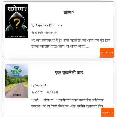
कोण?
by Gajendra Kudmate
(3.1/5)
514.3k
भर धाव रस्त्यावर ती बेधुंद धावत चाललेली आहे आणि दोन गुंड तिचा
सारखा पाठलाग करत आहेत. ती धावता धावता ...
एकूण भाग : 39
एक चुकलेली वाट
by Vrushali
(3.7/5)
223.4k
" अहो.... सोडा ना..." लाडीकसा नखरा करत तिने अनिकेतला
ढकलल. पण तो तिच्या विरोधाला असा थोडीच जुमाननार होता.
त्यानेही ...
एकूण भाग : 8