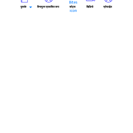
एन्ट्री आहे आत्ता आणि ...
पुस्तके
विनामूल्य प्रकाशित करा
कोट्स
व्हिडियो
प्रोफाईल
एकूण भाग : 7
लक्ष्मी
by Na Sa Yeotikar
(4/5)
246k
शिरपूर नावाचं गाव आणि त्या गावात मोहन आपल्या आई सोबत राहत
होता. दहावीची परीक्षा सुरू असतानाच त्याचे वडील वारले. ...
एकूण भाग : 10
बहिर्जी - स्वराज्याच्या तिसरा डोळा
by Ishwar Trimbak Agam
(4.5/5)
203.2k
हिरव्या रंगाच्या नानाविध छटांनी नटलेल्या नी जरीचा शालू पांघरलेल्या