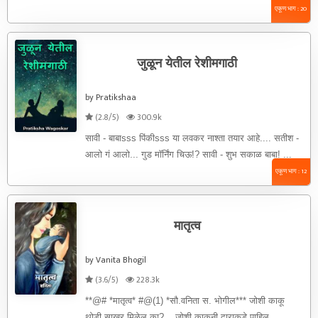
एकूण भाग : 20
जुळून येतील रेशीमगाठी
by Pratikshaa
(2.8/5)
300.9k
सावी - बाबाsss पिंकीsss या लवकर नाश्ता तयार आहे.... सतीश -
आलो गं आलो... गुड मॉर्निंग चिऊ!? सावी - शुभ सकाळ बाबा! ...
एकूण भाग : 12
मातृत्व
by Vanita Bhogil
(3.6/5)
228.3k
**@# *मातृत्व* #@(1) *सौ.वनिता स. भोगील*** जोशी काकू
थोडी साखर मिळेल का? ,,,जोशी काकुनी दाराकडे पाहिल.. ...