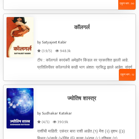
होती .आजकाल ऑफिस ...
एकूण भाग : 50
कॉलगर्ल
by Satyajeet Kabir
(3.9/5)
948.3k
टीप : कॉलगर्ल कादंबरी अमेझॉन किंडल वर प्रकाशित झाली आहे.
प्रतिलिपीवर कॉलगर्लचे काही भाग अंशतः प्रसिद्ध झाले आहेत. संपूर्ण
...
एकूण भाग : 12
ज्योतिष शास्त्र
by Sudhakar Katekar
(4/5)
390.9k
राशींची माहिती: एकंदर बारा राशी आहेंत.(१) मेेश (२) वृशभ ((३)
मिथून (४)कर्क (५)सिंह (6) कन्या (७)तूळ (८) वृश्चिक (९) ...