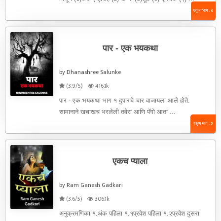
एकूण भाग : 6
पार - एक भयकथा
by Dhanashree Salunke
(3.9/5)
416.1k
पार - एक भयकथा भाग १ दुपारचे चार वाजायला आले होते.
सामानाने खचाखच भरलेली तवेरा आणि पॅगो आता ...
एकूण भाग : 5
एकच प्याला
by Ram Ganesh Gadkari
(3.6/5)
306.1k
अनुक्रमणिका १.अंक पहिला १.१प्रवेश पहिला १.२प्रवेश दुसरा