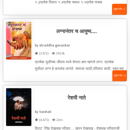
१.३प्रवेश तिसरा १.४प्रवेश चवथा १.५प्रवेश पाचवा
एकूण भाग : 5
लग्नानंतर च आयुष्य....
by shraddha gavankar
(3.9/5)
395.1k
प्रत्येक मुलीच्या जीवना मध्ये येणारा क्षण म्हणजे लग्न. प्रत्येक
मुलीला लग्न हे करावंच लागते. समाजा साठी,परिवारा साठी, स्वतःच्या
...
एकूण भाग : 6
रेशमी नाते
by Vaishali
(4.4/5)
2.1m
विराट ?पिहु दे‌खमुख परीवार... सुमन देखमुख:- देशमुख परीवाराची