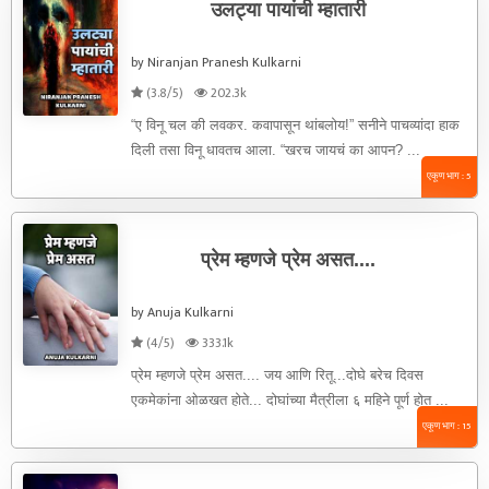
उलट्या पायांची म्हातारी
by Niranjan Pranesh Kulkarni
(3.8/5)
202.3k
“ए विनू चल की लवकर. कवापासून थांबलोय!” सनीने पाचव्यांदा हाक
दिली तसा विनू धावतच आला. “खरच जायचं का आपन? ...
एकूण भाग : 5
प्रेम म्हणजे प्रेम असत....
by Anuja Kulkarni
(4/5)
333.1k
प्रेम म्हणजे प्रेम असत.... जय आणि रितू...दोघे बरेच दिवस
एकमेकांना ओळखत होते... दोघांच्या मैत्रीला ६ महिने पूर्ण होत ...
एकूण भाग : 15