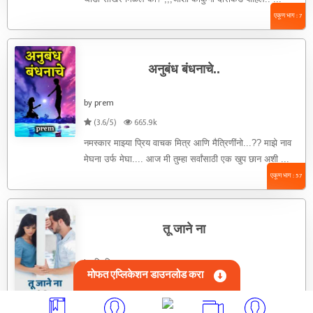
एकूण भाग : 7
अनुबंध बंधनाचे..
by prem
(3.6/5)
665.9k
नमस्कार माझ्या प्रिय वाचक मित्र आणि मैत्रिणींनो...?? माझे नाव
मेघना उर्फ मेघा.... आज मी तुम्हा सर्वांसाठी एक खुप छान अशी ...
एकूण भाग : 57
तू जाने ना
by दिपशिखा
मोफत एप्लिकेशन डाउनलोड करा
(3.6/5)
199.3k
तू जाने नाभाग - १ "सुहानी!!!! सुहानीss !!!! अरे यार, कबीर ची