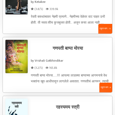
by Ketakee
(3.8/5)
339.9k
रेवती बसथांब्यावर नेहमी प्रमाणे.. नेहमीच्या वेळेवर वाट पाहत उभी
होती. ती स्वताःशीच कुजबुजत होती.. अजुन कसा आला नाही ...
एकूण भाग : 11
गणपती बाप्पा मोरया
by Vrishali Gotkhindikar
(3.2/5)
165.8k
गणपती बाप्पा मोरया....!!! आपल्या लाडक्या बाप्पाच्या आगमनाचे वेध
भक्तांना खुप आधीपासून लागलेले असतात. गणपतीचं आगमन, त्याची
पूजा, गणेशोत्सावाचा ...
एकूण भाग : 6
रहस्यमय स्त्री