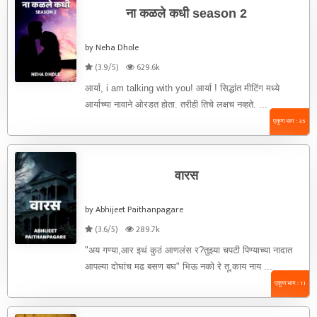
ना कळले कधी season 2
by Neha Dhole
(3.9/5)
629.6k
आर्या, i am talking with you! आर्या ! सिद्धांत मीटिंग मध्ये
आर्याच्या नावाने ओरडत होता. तरीही तिचे लक्षच नव्हते. ...
एकूण भाग : 35
वारस
by Abhijeet Paithanpagare
(3.6/5)
289.7k
"अय गण्या,आर इथं कुठं आणलंस र?तुझ्या चपटी पिण्याच्या नादात
आपल्या दोघांच मढ बसण बघ" भिऊ नको रे तू,काय नाय ...
एकूण भाग : 11