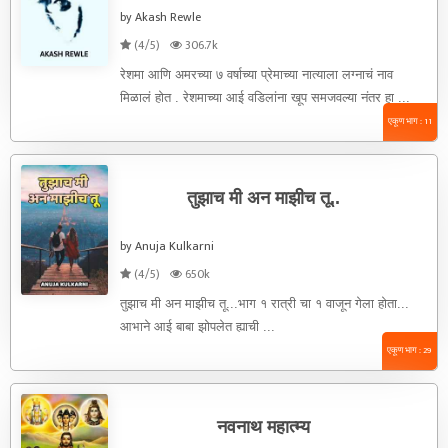
by Akash Rewle
(4/5)
306.7k
रेशमा आणि अमरच्या ७ वर्षाच्या प्रेमाच्या नात्याला लग्नाचं नाव
मिळालं होत . रेशमाच्या आई वडिलांना खूप समजवल्या नंतर हा ...
एकूण भाग : 11
तुझाच मी अन माझीच तू..
by Anuja Kulkarni
(4/5)
650k
तुझाच मी अन माझीच तू...भाग १ रात्री चा १ वाजून गेला होता...
आभाने आई बाबा झोपलेत ह्याची ...
एकूण भाग : 29
नवनाथ महात्म्य