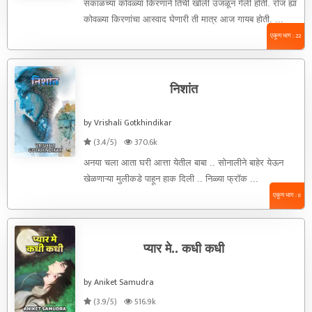
सकाळच्या कोवळ्या किरणाने तिची खोली उजळून गेली होती. रोज ह्या
कोवळ्या किरणांचा आस्वाद घेणारी ती मात्र आज गायब होती. ...
एकूण भाग : 22
निशांत
by Vrishali Gotkhindikar
(3.4/5)
370.6k
अनया चला आता घरी आत्ता येतील बाबा .. सोनालीने बाहेर येऊन
खेळणाऱ्या मुलीकडे पाहून हाक दिली .. निळ्या फ्रॉक ...
एकूण भाग : 8
प्यार मे.. कधी कधी
by Aniket Samudra
(3.9/5)
516.9k