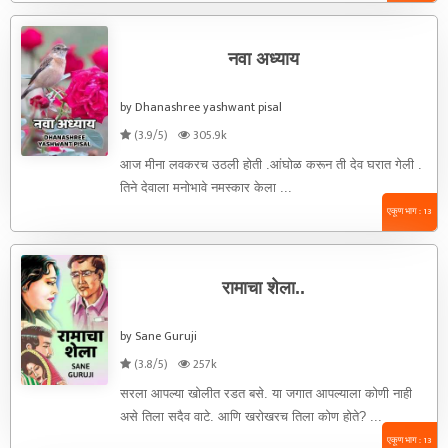
नवा अध्याय
by Dhanashree yashwant pisal
(3.9/5)
305.9k
आज मीना लवकरच उठली होती .आंघोळ करून ती देव घरात गेली .
तिने देवाला मनोभावे नमस्कार केला ...
एकूण भाग : 13
रामाचा शेला..
by Sane Guruji
(3.8/5)
257k
सरला आपल्या खोलीत रडत बसे. या जगात आपल्याला कोणी नाही
असे तिला सदैव वाटे. आणि खरोखरच तिला कोण होते? ...
एकूण भाग : 13