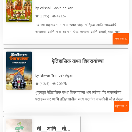
by Vrishali Gotkhindikar
(3.2/5)
423.6k
नवनाथ महात्म्य भाग १ भारतात जेव्हा तांत्रिक आणि साधकांचे
चमत्कार आणि नीती बदनाम होऊ लागल्या आणि शक्ती, मद्य, मांस ...
एकूण भाग : 20
ऐतिहासिक कथा शिवरायांच्या
by Ishwar Trimbak Agam
(4.2/5)
209.7k
(प्रस्तुत ऐतिहासिक कथा शिवरायांच्या अन त्यांच्या वीर मावळ्यांच्या
पराक्रमांवर आणि इतिहासातील सत्य घटनांना कल्पनेची जोड देऊन
लिहिलेली आहे. काही ...
एकूण भाग : 9
ती__आणि__तो...