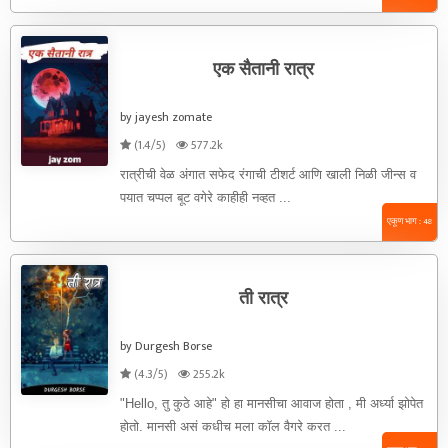
एक सैतानी रात्र
by jayesh zomate
(1.4/5)
577.2k
रात्रीची वेळ अंगात सफेद रंगाची टीशर्ट आणि खाली निळी जीन्स व
पयात चप्पल बूट वगेरे काहीही नव्हत ...
एकूण भाग : 48
ती रात्र
by Durgesh Borse
(4.3/5)
255.2k
"Hello, तु कुठे आहे" हो हा मानसीचा आवाज होता , मी अर्ध्या झोपेत
होतो. मानसी असं कधीच मला कॉल वैगरे करत ...