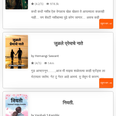
(4.2/5)
978.3k
कधी कधी नशीब ऐक वेगळाच खेळ खेळत ते आपल्याला कळतही
नाही... पण शेवटी नशीबाच्या पुढे कोण जाणार... असच कही ...
एकूण भाग : 67
जुळले प्रेमाचे नाते
by Hemangi Sawant
(4/5)
1.4m
गुड आफ्टरनून.......,आज मी माझ्या शाळेतल्या काही फ्रेंड्स ला
भेटायला जातेय. गेट टु गेदर आहे आमचं. तु जेवुन घे कारण, ...
एकूण भाग : 86
नियती.
by Vaishali S Kamble