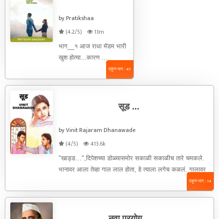
by Pratikshaa
(4.2/5)
1.1m
भाग__१ आज राधा मॅडम भारी
खुश होत्या...कारण ...
एकूण भाग : 45
सूड ...
by Vinit Rajaram Dhanawade
(4/5)
413.6k
"खाड्ड…",दिपेशच्या डोळ्यासमोर सकाळी सकाळीच तारे चमकले.
भानावर आला तेव्हा गाल लाल होता, हे त्याला लगेच कळलं. गालावर
हात ठेवून ...
एकूण भाग : 14
नवा प्रयोग...