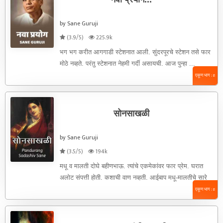
by Sane Guruji
(3.9/5)
225.9k
भग भग करीत आगगाडी स्टेशनात आली. सुंदरपूरचे स्टेशन तसे फार
मोठे नव्हते. परंतु स्टेशनात नेहमी गर्दी असायची. आज पुन्हा ...
एकूण भाग : 8
सोनसाखळी
by Sane Guruji
(3.5/5)
194k
मधू व मालती दोघे बहीणभाऊ. त्यांचे एकमेकांवर फार प्रेम. घरात
अलोट संपत्ती होती. कशाची वाण नव्हती. आईबाप मधू-मालतीचे सारे
...
एकूण भाग : 8