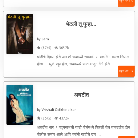
एकूण भाग : 10
भेटली तू पुन्हा...
by Sam
(3.7/5)
365.7k
थंडीचे दिवस होते अन तो सकाळी सकाळी सायकलिंग करत निघाला
होता.... धुकं खूप होत, सकाळचे सात वाजून गेले होते ...
एकूण भाग : 19
अघटीत
by Vrishali Gotkhindikar
(3.5/5)
437.6k
अघटीत भाग १ पद्मनाभची गाडी पोर्चमध्ये शिरली तेच ताबडतोब दोन
पोलीस समोर आले आणि त्यांनी गाडीचे दार ...