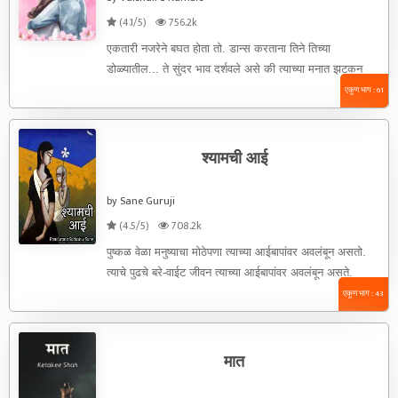
(4.1/5)
756.2k
एकतारी नजरेने बघत होता तो. डान्स करताना तिने तिच्या
डोळ्यातील... ते सुंदर भाव दर्शवले असे की त्याच्या मनात झटकन
शायरी ...
एकूण भाग : 61
श्यामची आई
by Sane Guruji
(4.5/5)
708.2k
पुष्कळ वेळा मनुष्याचा मोठेपणा त्याच्या आईबापांवर अवलंबून असतो.
त्याचे पुढचे बरे-वाईट जीवन त्याच्या आईबापांवर अवलंबून असते.
त्याच्या बऱ्यावाईटाचा पाया ...
एकूण भाग : 43
मात