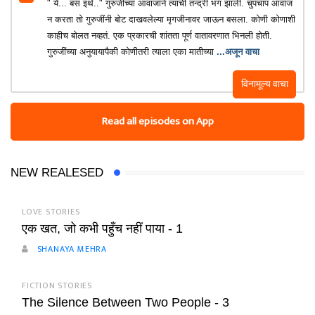
" ये... बस इथे.." गुरुजींच्या आवाजाने त्यांची तन्द्री भंग झाली. चुपचाप आवाज
न करता तो गुरुजींनी बोट दाखवलेल्या मृगजीनावर जाऊन बसला. कोणी कोणाशी
काहीच बोलत नव्हतं. एक प्रकारची शांतता पूर्ण वातावरणात भिनली होती.
गुरुजींच्या अनुयायापैकी कोणीतरी त्याला एका मातीच्या
...अजून वाचा
विनामूल्य वाचा
Read all episodes on App
NEW REALESED
LOVE STORIES
एक खत, जो कभी पहुँच नहीं पाया - 1
SHANAYA MEHRA
FICTION STORIES
The Silence Between Two People - 3