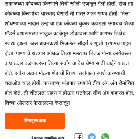
सकाळच्या कोवळ्या किरणाने तिची खोली उजळून गेली होती. रोज ह्या
कोवळ्या किरणांचा आस्वाद घेणारी ती मात्र आज गायब होती. तिला
शोधण्याच्या नादात उन्हाचा एक कोवळा चुकार कवडसा उगाचच तिच्या
मॉडर्न बाथरूमच्या नाजूक काचेतून डोकावला आणि क्षणभर तिथेच
स्तब्ध झाला. अस बावनकशी भिजलेलं सौंदर्य जणू तो प्रथमच पाहत
होता. पाण्याचे थंडगार ओघळ तिच्या मऊशार नितळ गोऱ्या कायेवरून
व घाटदार वळणावरून तिच्या सर्वांगाचा वेध घेण्यासाठी घाईने धावत
होते. सर्वच लहान मोठ्या थेंबांची तिच्या सर्वांगाला स्पर्श करण्याची
चढाओढ चालू होती. पाण्याच्या थंडगार स्पर्शाने तीच अंग अंग रोमांचित
होत होत. ती शीतलता सहन न होऊन घटकेला तीच अंग शहारत होत.
तिच्या ओलसर फेसाळल्या केसातून
विनामूल्य वाचा
हे पुस्तक सामायिक करा: