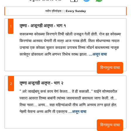
नवीन एपिसोड्स : :
Every Sunday
1
तृष्णा - अजूनही अतृप्त - भाग १
सकाळच्या कोवळ्या किरणाने तिची खोली उजळून गेली होती. रोज ह्या कोवळ्या
किरणांचा आस्वाद घेणारी ती मात्र आज गायब होती. तिला शोधण्याच्या नादात
उन्हाचा एक कोवळा चुकार कवडसा उगाचच तिच्या मॉडर्न बाथरूमच्या नाजूक
काचेतून डोकावला आणि क्षणभर तिथेच स्तब्ध झाला.
...अजून वाचा
विनामूल्य वाचा
2
तृष्णा अजूनही अतृप्त - भाग २
" अरे जावईबापू कसं काय येणं केलत... ते ही सकाळी.." घाईने सोफ्यावरील
पसारा आवरत तिच्या बाबांनी त्यांच्या जावयासाठी बसायला जागा केली. तो...
तिचा नवरा... अनय... सहा महिन्यांआधी तीच आणि अनयच लग्न झालं होत.
नेहमी येताना अनय आणि ती एकत्रच
...अजून वाचा
विनामूल्य वाचा