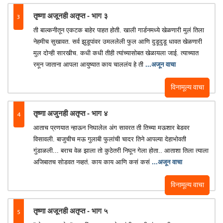
3
तृष्णा अजूनही अतृप्त - भाग ३
ती बाल्कनीतून एकटक बाहेर पाहत होती. खाली गार्डनमध्ये खेळणारी मुलं तिला
नेहमीच सुखावत. सर्व झुडूपांवर उमललेली फुल आणि दुडूदुडू धावत खेळणारी
मुल दोन्ही सारखीच. कधी कधी तीही त्यांच्यासोबत खेळायला जाई. त्याच्यात
रमून जाताना आपला आयुष्यात काय चाललंय हे ती
...अजून वाचा
विनामूल्य वाचा
4
तृष्णा अजुनही अतृप्त - भाग ४
आताच प्रणयात न्हाऊन निघालेल अंग सावरत ती तिच्या मऊशार बेडवर
विसावली. बाजुचीच मऊ गुलाबी फुलांची चादर तिने आपल्या देहाभोवती
गुंडाळली... बराच वेळ झाला तो कुठेतरी निघून गेला होता.. आताशा तिला त्याला
अजिबातच सोडवत नव्हतं. काय काय आणि कसं कसं
...अजून वाचा
विनामूल्य वाचा
5
तृष्णा अजूनही अतृप्त - भाग ५