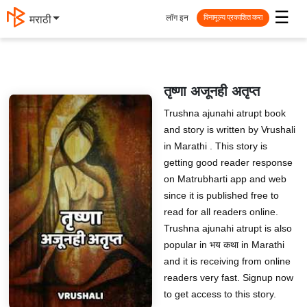
☰
लॉग इन
मराठी
विनामूल्य प्रकाशित करा
तृष्णा अजूनही अतृप्त
Trushna ajunahi atrupt book
and story is written by Vrushali
in Marathi . This story is
getting good reader response
on Matrubharti app and web
since it is published free to
read for all readers online.
Trushna ajunahi atrupt is also
popular in भय कथा in Marathi
and it is receiving from online
readers very fast. Signup now
to get access to this story.