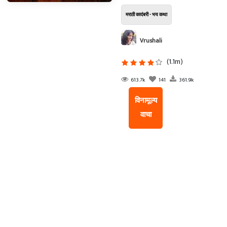
मराठी कादंबरी - भय कथा
Vrushali
(1.1m)
613.7k
141
361.9k
विनामूल्य
वाचा