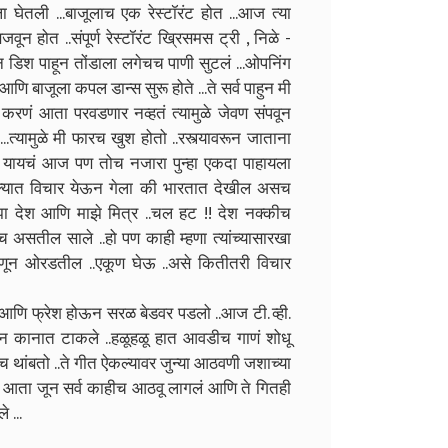
ला घेतली ...बाजूलाच एक रेस्टॉरंट होत ...आज त्या
जवून होत ..संपूर्ण रेस्टॉरंट ख्रिसमस ट्री , निळे -
 डिश पाहून तोंडाला लगेचच पाणी सुटलं ...ओपनिंग
णि बाजूला कपल डान्स सुरू होते ...ते सर्व पाहुन मी
णं आता परवडणार नव्हतं त्यामुळे जेवण संपवून
त्यामुळे मी फारच खुश होतो ..रस्त्यावरून जाताना
यचं आज पण तोच नजारा पुन्हा एकदा पाहायला
ोक्यात विचार येऊन गेला की भारतात देखील असच
देश आणि माझे मित्र ..चल हट !! देश नक्कीच
सतील साले ..हो पण काही म्हणा त्यांच्यासारखा
हणून ओरडतील ..एकूण घेऊ ..असे कितीतरी विचार
णि फ्रेश होऊन सरळ बेडवर पडलो ..आज टी. व्ही.
रफोन कानात टाकले ..हळूहळू हात आवडीच गाणं शोधू
ांबतो ..ते गीत ऐकल्यावर जुन्या आठवणी जशाच्या
े आता जून सर्व काहीच आठवू लागलं आणि ते गितही
 ...