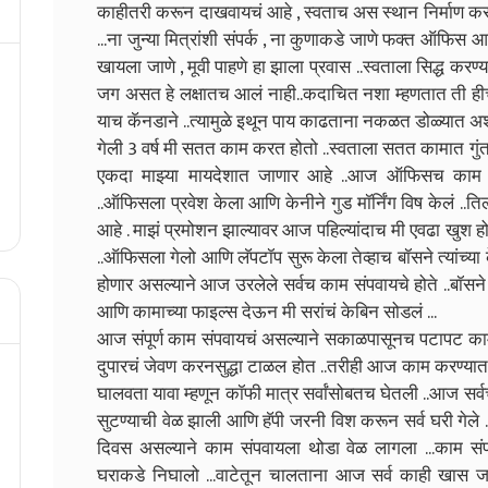
काहीतरी करून दाखवायचं आहे , स्वताच अस स्थान निर्माण कराय
...ना जुन्या मित्रांशी संपर्क , ना कुणाकडे जाणे फक्त ऑफिस 
खायला जाणे , मूवी पाहणे हा झाला प्रवास ..स्वताला सिद्ध करण
जग असत हे लक्षातच आलं नाही..कदाचित नशा म्हणतात ती ही
याच कॅनडाने ..त्यामुळे इथून पाय काढताना नकळत डोळ्यात अश्र
गेली 3 वर्ष मी सतत काम करत होतो ..स्वताला सतत कामात गुंतवून
एकदा माझ्या मायदेशात जाणार आहे ..आज ऑफिसच काम
..ऑफिसला प्रवेश केला आणि केनीने गुड मॉर्निंग विष केलं .
आहे . माझं प्रमोशन झाल्यावर आज पहिल्यांदाच मी एवढा खुश हो
..ऑफिसला गेलो आणि लॅपटॉप सुरू केला तेव्हाच बॉसने त्यांच्य
होणार असल्याने आज उरलेले सर्वच काम संपवायचे होते ..बॉसन
आणि कामाच्या फाइल्स देऊन मी सरांचं केबिन सोडलं ...
आज संपूर्ण काम संपवायचं असल्याने सकाळपासूनच पटापट क
दुपारचं जेवण करनसुद्धा टाळल होत ..तरीही आज काम करण्यात 
घालवता यावा म्हणून कॉफी मात्र सर्वांसोबतच घेतली ..आज सर्
सुटण्याची वेळ झाली आणि हॅपी जरनी विश करून सर्व घरी गे
दिवस असल्याने काम संपवायला थोडा वेळ लागला ...काम संपलं
घराकडे निघालो ...वाटेतून चालताना आज सर्व काही खास 