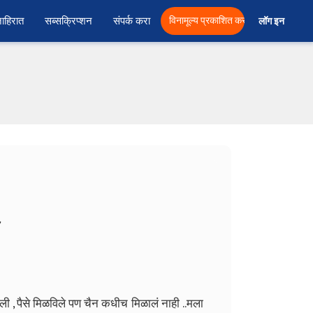
ाहिरात
सब्सक्रिप्शन
संपर्क करा
विनामूल्य प्रकाशित करा
लॉग इन  
7
वली , पैसे मिळविले पण चैन कधीच मिळालं नाही ..मला