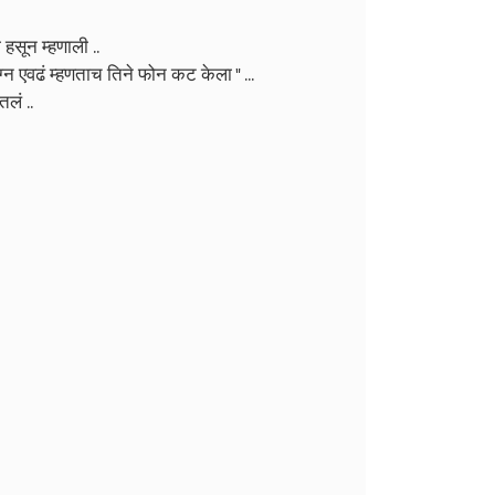
 हसून म्हणाली ..
्न एवढं म्हणताच तिने फोन कट केला " ...
लं ..