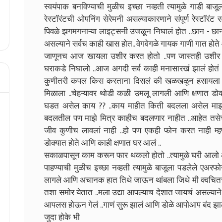
स्वयंपाक बनविण्याची मुळीच इच्छा नव्हती त्यामुळे गाडी बाजू
रेस्टॉरंटची ओपनिंग सेरेमनी असल्याकारणाने संपूर्ण रेस्टॉरंट स
पिवळे झगमगनाऱ्या लाइट्सनी उजळून निघालं होत ..छान - छान
असल्याने सर्वच काही खास होत.. वेगवेगळे गायक गाणी गात होते आ
जाणूनच आज खायला उशीर करत होतो ..पण जास्तही उशीर कर
घराकडे निघालो ..आज अगदी सर्व काही मनासारखं झालं होतं ...
कुणीतरी कपल किस करताना दिसलं की खळखळून हसायला या
मिळाला ..चेहऱ्यावर थोडी कळी उमलू लागली आणि क्षणात ड
घडत असेल काय ?? ..काय माहीत किती बदलला असेल माझा 
बदलतील पण माझे मित्र काहीच बदलणार नाहीत ..आहेत तसेच अ
जीव कुणीच लावलां नाही ..हो पण एकही फोन करत नाही म्
डोक्यात होते आणि काही क्षणात घर आलं ..
सकाळपासून काम करून फार थकलो होतो ..त्यामुळे घरी आलो आ
पाहण्याची मुळीच इच्छा नव्हती त्यामुळे बाजूला पडलेले एअ
लागले आणि अचानक हात तिथे जाऊन थांबला जिथे मी क्वचितच थ
तशा समोर येतात ..मला उद्या आपल्याच देशात जायचं असल्यान
आपलस होऊन गेलं ..गाणं सुरू झालं आणि डोळे आपोआप बंद झाले
जुदा होके भी