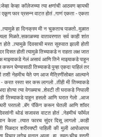
व्हा केव्हा कॉलेजच्या त्या क्षणांची आठवण व्हायची
गीत एकूण फार प्रसन्न वाटत होतं ..गाणं एकता - एकता
्यामुळे हा दिनक्रम मी न चुकताच पाळतो.. मुळात
ला मिळते..सकाळच्या वातावरणात सर्व काही शांत
त होते ..त्यामुळे दिवसाची मस्त सुरुवात झाली होती
दर दिसत होती त्यामुळे तिच्याकडे न राहता लक्ष जात
्ष माझ्याकडे गेलं असावं आणि तिने माझ्याकडे पाहून
स करून घेण्यासाठी तिच्याकडे पुन्हा एकदा पाहिलं तर
ी तशी नेहमीच येते पण आज मैत्रिणींसोबत आल्याने
रत - करत रस्ता सर करू लागलो ..तीही मी तिच्याकडे
दा होत्या त्या वेगळ्याच ..शेवटी ती घराकडे निघाली
ीही तिच्याकडे पाहून हसलो आणि घरात गेलो ..आज
घरी परतलो ..बॅग पॅकिंग करून घेतली आणि शॉवर
सांनी थोडं सजावस वाटत होतं ..नेहमीचं फॉर्मल
ान केला ..त्यात फारच सुंदर दिसू लागलो ..काही
ी ती पिळदार शरीरयष्टी पाहिली की मुली आपोआपच
 असा विचार लगेच मनात आला ..हा ..स्वतःचीच स्तुती