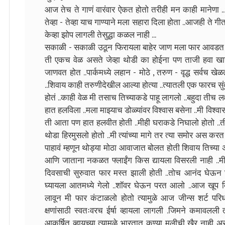
आज तेच ते गाणं वारंवार ऐकत होतो तरीही मन काही मानेणा ...जे
तेव्हा - तेव्हा याच गाण्याने मला सहारा दिला होता ..आजही ते 
केव्हा झोप लागली तेसुद्धा कळल नाही ...
सकाळी - सकाळी उठून फिरायला बाहेर जाण मला फार आवडत ..त
ती एकच वेळ असते जेव्हा थोडी का होईना पण ताजी हवा खाय
जाणवत होत ..पार्कमध्ये लहान - मोठे , तरुण - वृद्ध सर्वच खेळ
..शिवाय काही तरुणीदेखील आल्या होत्या ..त्यातली एक फारच सुं
होतं ..काही वेळ मी तसाच तिच्याकडे पाहू लागलो ..बहुदा तीच लक
हात हलविला ..मला माझ्याच डोळ्यांवर विश्वास बसेना ..मी विश्वा
ती आता पण हात हलवीत होती ..मीही घराकडे निघालो होतो ..त
थोडा हिरमुसलो होतो ..मी त्यांच्या मागे तर त्या समोर अस क
पाहावं म्हणून थोड्या मोठा आवाजात बोलत होती शिवाय तिच्या अ
आणि जाताना नकळत फ्लाईंग किस द्यायला विसरली नाही ..म
दिवसाची सुरुवात फार मस्त झाली होती ..तोच आनंद घेऊन 
घ्यायला आतमध्ये गेलो ..शॉवर घेऊन परत आलो ..आज खूप दिव
लावून मी फार कंटाळलो होतो त्यामुळे आज जीन्स शर्ट परिध
क्षणांसाठी स्वतःवरच ईर्षा व्हायला लागली .जिमने कमावलल
आकर्षित व्हायच्या त्यामुळे भारतात कुण्या मुलीची खैर नाही