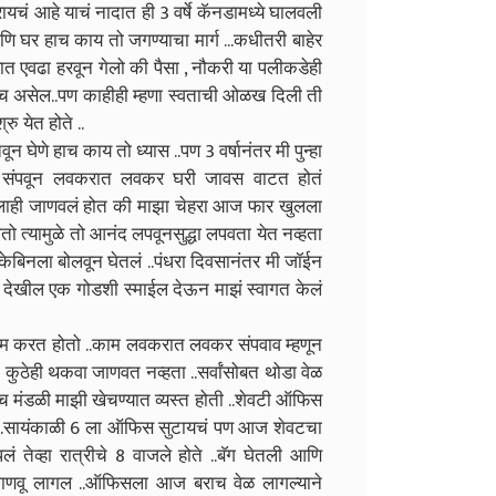
चं आहे याचं नादात ही 3 वर्षे कॅनडामध्ये घालवली
आणि घर हाच काय तो जगण्याचा मार्ग ...कधीतरी बाहेर
्यात एवढा हरवून गेलो की पैसा , नौकरी या पलीकडेही
च असेल..पण काहीही म्हणा स्वताची ओळख दिली ती
ु येत होते ..
 घेणे हाच काय तो ध्यास ..पण 3 वर्षानंतर मी पुन्हा
 संपवून लवकरात लवकर घरी जावस वाटत होतं
.तिलाही जाणवलं होत की माझा चेहरा आज फार खुलला
तो त्यामुळे तो आनंद लपवूनसुद्धा लपवता येत नव्हता
ा केबिनला बोलवून घेतलं ..पंधरा दिवसानंतर मी जॉईन
े देखील एक गोडशी स्माईल देऊन माझं स्वागत केलं
ाम करत होतो ..काम लवकरात लवकर संपवाव म्हणून
कुठेही थकवा जाणवत नव्हता ..सर्वांसोबत थोडा वेळ
वच मंडळी माझी खेचण्यात व्यस्त होती ..शेवटी ऑफिस
ले ..सायंकाळी 6 ला ऑफिस सुटायचं पण आज शेवटचा
 तेव्हा रात्रीचे 8 वाजले होते ..बॅग घेतली आणि
जाणवू लागल ..ऑफिसला आज बराच वेळ लागल्याने