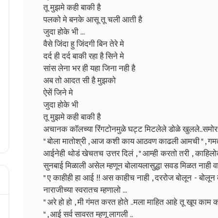
तू मुझमे कही बाकी है
पलको मे बनके आसू तू चली आती है
जुदा होके भी ...
वैसे जिंदा हु जिंदगी बिन तेरे मे
दर्द ही दर्द बाकी रहा है सिने मे
सांस लेना भर ही यहा जिना नही है
अब तो आदत सी है मुझको
ऐसें जिने मे
जुदा होके भी
तू मुझमे कही बाकी है
अचानक कॉलच्या रिंगटोनमुळे घट्ट मिटलेले डोळे खुलले..समो
" बोला मातोश्री , आज कशी काय आठवण काढली आमची " , गमतीच्
आईनेही थोडं खेचतच उत्तर दिलं , " आम्ही करतो तरी , काहिल
सुनबाई मिळाली असेल म्हणून बोलायलासुद्धा सवड मिळत नाही व
" ए काहीही हा आई !! अस काहीच नाही , दररोज बोलून - बोलून
नाराजीच्या स्वरातच म्हणालो ...
" अरे हो हो , मी गंमत करत होते ..मला माहित आहे तू खूप काम
" , आई सर्व सावरत म्हणू लागली ..