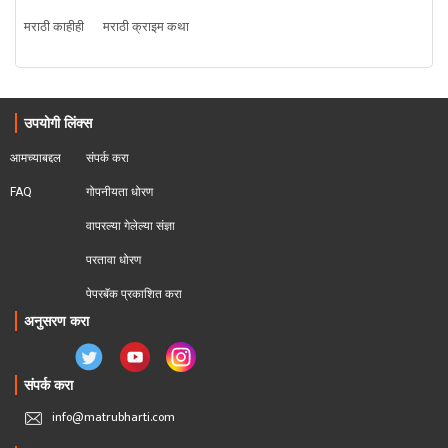
मराठी काहीही
मराठी क्राइम कथा
उपयोगी लिंक्स
आमच्याबद्दल
संपर्क करा
FAQ
गोपनीयता धोरण
वापरल्या गेलेल्या संज्ञा
परतावा धोरण 
पेपरबॅक प्रकाशित करा
अनुसरण करा
संपर्क करा
info@matrubharti.com