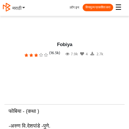
☰
लॉग इन
मराठी
विनामूल्य प्रकाशित करा
Fobiya
(16.5k)
7.9k
4
2.7k
फोबिया - (कथा )
-अरुण वि.देशपांडे -पुणे.