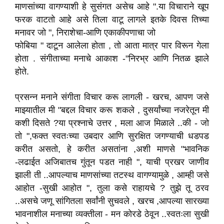
माणसांच्या वागण्याशी हे सुसंगत असेच आहे ".या विचाराने खूप
फरक वाटतो आहे असे तिला वाटू लागले इतके दिवस तिच्या
मनावर जो ", निराशेचा-आणि एकाकीपणाचा जो
फोबिया " दाटून आलेला होता , तो आता मात्र पार विरून गेला
होता . संगीताच्या मनाचे आकाश -"निरभ्र आणि नितळ झाले
होते.
प्रसन्न मनाने संगीता विचार करू लागली - खरच, आपण जसे
माझ्यातील मी "बद्दल विचार करू शकले , दुसर्यांच्या नजरेतून मी
कशी दिसते ?या प्रश्नाचे उत्तर , मला आज मिळाले ..की - जो
तो ",फक्त स्वतःच्या उबदार आणि सुरक्षित जगण्याची धडपड
करीत असतो, हे करीत असतांना ,अशी माणसे "भावनिक
-लढाईत अजिबातच गुंतून पडत नाही ", याची प्रखर जाणीव
झाली ती ..आपल्याच माणसांच्या तटस्थ वागण्यामुळे , आम्ही जसे
आहोत -सुखी आहोत ", तुला कसे राहायचे ? तुझे तू ठरव
..असचे जणू सांगितला सर्वांनी सुचवले , खरच ,आपल्या सारख्या
भावनाशील मनाच्या व्यक्तीला - मन कोरडे ठेवून ..स्वतःला सुखी