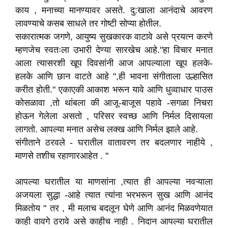
काय , मनाच्या मानण्यावर असते. दु:खाला आनंदाचे आवरण
लावण्याचे कसब साधले तर गोष्टी सोप्या होतील.
सकारात्मक जगणे, आयुष्य सुखकारक वाटावे असे प्रयत्न करणे
म्हणजेच स्वतःला उभारी देण्या सारखेच आहे."हा विचार मनात
आला त्यासरशी खूप दिवसांनी आज आपल्याला खूप हलके-
हलके आणि छान वाटते आहे ",ही भावना संगीताला उल्हासित
करीत होती." एकाएकी आकाश भरून यावे आणि धुव्वाधार पाउस
कोसळावा ,तो थांबला की आजू-बाजूस पहावे -सगळा निचरा
होऊन गेलेला असतो , परिसर स्वच्छ आणि निर्मल दिसायला
लागतो. आपल्या मनात असेच लक्ख आणि निर्मल झाले आहे.
संगीताने ठरवले - घरातील वातावरण तर बदलणार नाहीये ,
माणसे तशीच रहाणारआहेत . "
आपल्या घरातील या माणसांना ,त्यात ही आपल्या नवऱ्याला
अजयला सुद्धा -आहे त्यात त्यांना भरभरून सुख आणि आनंद
मिळतोय " तर , मी मलाच बदलून घेणे आणि आनंद मिळवणेयात
काही वावगे ठरावे असे काहीच नाही . निदान आपल्या घरातील