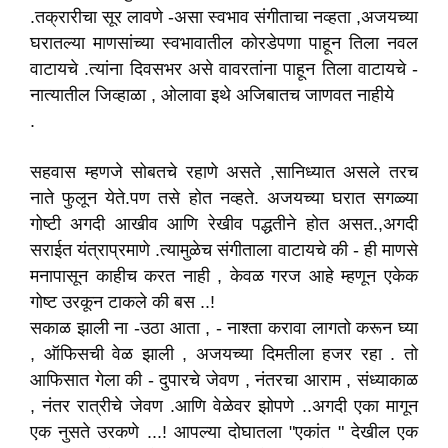
.तक्रारीचा सूर लावणे -असा स्वभाव संगीताचा नव्हता ,अजयच्या
घरातल्या माणसांच्या स्वभावातील कोरडेपणा पाहून तिला नवल
वाटायचे .त्यांना दिवसभर असे वावरतांना पाहून तिला वाटायचे -
नात्यातील जिव्हाळा , ओलावा इथे अजिबातच जाणवत नाहीये
.
सहवास म्हणजे सोबतचे रहाणे असते ,सानिध्यात असले तरच
नाते फुलून येते.पण तसे होत नव्हते. अजयच्या घरात सगळ्या
गोष्टी अगदी आखीव आणि रेखीव पद्धतीने होत असत.,अगदी
सराईत यंत्राप्रमाणे .त्यामुळेच संगीताला वाटायचे की - ही माणसे
मनापासून काहीच करत नाही , केवळ गरज आहे म्हणून एकेक
गोष्ट उरकून टाकले की बस ..!
सकाळ झाली ना -उठा आता , - नाश्ता करावा लागतो करून घ्या
, ऑफिसची वेळ झाली , अजयच्या दिमतीला हजर रहा . तो
आफिसात गेला की - दुपारचे जेवण , नंतरचा आराम , संध्याकाळ
, नंतर रात्रीचे जेवण .आणि वेळेवर झोपणे ..अगदी एका मागून
एक नुसते उरकणे ...! आपल्या दोघातला "एकांत " देखील एक