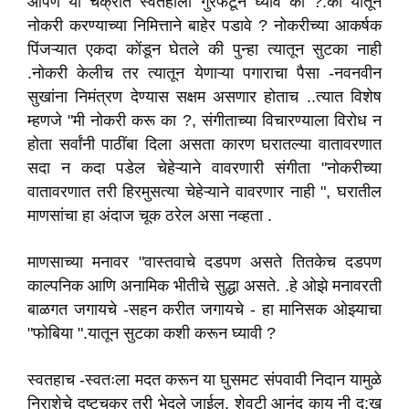
आपण या चक्रात स्वतहाला गुरफटून घ्यावे का ?.की यातून
नोकरी करण्याच्या निमित्ताने बाहेर पडावे ? नोकरीच्या आकर्षक
पिंजऱ्यात एकदा कोंडून घेतले की पुन्हा त्यातून सुटका नाही
.नोकरी केलीच तर त्यातून येणाऱ्या पगाराचा पैसा -नवनवीन
सुखांना निमंत्रण देण्यास सक्षम असणार होताच ..त्यात विशेष
म्हणजे "मी नोकरी करू का ?, संगीताच्या विचारण्याला विरोध न
होता सर्वांनी पाठींबा दिला असता कारण घरातल्या वातावरणात
सदा न कदा पडेल चेहेऱ्याने वावरणारी संगीता "नोकरीच्या
वातावरणात तरी हिरमुसत्या चेहेऱ्याने वावरणार नाही ", घरातील
माणसांचा हा अंदाज चूक ठरेल असा नव्हता .
माणसाच्या मनावर "वास्तवाचे दडपण असते तितकेच दडपण
काल्पनिक आणि अनामिक भीतीचे सुद्धा असते. .हे ओझे मनावरती
बाळगत जगायचे -सहन करीत जगायचे - हा मानिसक ओझ्याचा
"फोबिया ".यातून सुटका कशी करून घ्यावी ?
स्वतहाच -स्वतःला मदत करून या घुसमट संपवावी निदान यामुळे
निराशेचे दुष्टचक्र तरी भेदले जाईल. शेवटी आनंद काय नी दु:ख