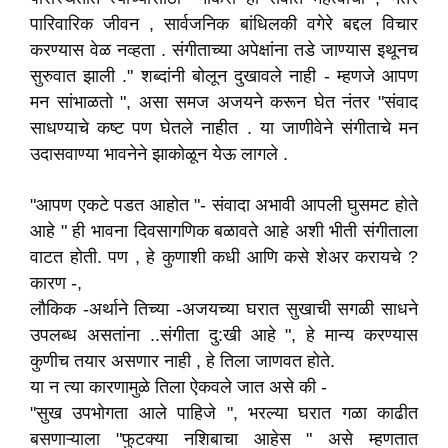
पारिवारिक जीवन , सार्वजनिक बांधिलकी वगेरे बद्दल विचार
करण्यास वेळ नव्हता . संगीताच्या अपेक्षांना तडे जाण्यास इथूनच
सुरुवात झाली ." शब्दांनी बोलून दुखावले नाही - म्हणजे आपण
मन सांभाळतो ", असा समज अजयने करून घेत नंतर "संवाद
साधण्याचे कष्ट पण घेतले नाहीत . या जाणीवेने संगीताचे मन
उदासवाण्या भावनेने झाकोळून येऊ लागले .
"आपण एकटे पडत आहोत "- संवादा अभावी आपली घुसमट होते
आहे " ही भावना दिवसागणिक बळावते आहे अशी भीती संगीताला
वाटत होती. पण , हे कुणाशी कधी आणि कसे शेअर करायचे ?
कारण -,
लौकिक -अर्थाने तिच्या -अजयच्या घरात सुखाची सगळी साधने
उपलब्ध असतांना ..संगीता दु:खी आहे ", हे मान्य करण्यास
कुणीच तयार असणार नाही , हे तिला जाणवत होते.
या न त्या कारणामुळे तिला ऐकवले जात असे की -
"सुख उपभोगता आले पाहिजे ", भरल्या घरात गळा काढीत
बसणाऱ्याला "फुटक्या नशिबाचा आहेस " असे म्हणतात