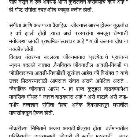
सोपे नसून ते एक अवघड आणि कुशलतेने करावयाचे काम आहे "
ही गोष्ट संगीता स्वतःशीच काबुल करीत होती.
संगीता आणि अजयच्या वैवाहिक -जीवनास आरंभ होऊन नुकतीच
२ वर्ष झाली होती .याचा अर्थ परस्परांना समजून घेण्याची
मनोवस्था अगदी प्राथमिक स्तरावर आहे " याची कल्पना दोघांना
नक्कीच होती.
विवाहा नंतरच्या बदलत्या जीवनमानात प्रत्येकाचे प्राधान्य
-क्रम बदलले जातात .वैयक्तिक जीवनातील आवडी-निवडी या
जोडीदाराच्या आवडी-निवडीशी सुसंगत आहेत की विसंगत ? याचे
उत्तर मिळवण्यासाठी आपसात संवाद असणे अपेक्षित असते .
"वैवाहिक जीवनास आरंभ "- हा शब्द कुतूहल वाढवण्यापेक्षा
मानसिक गोंधळ " जास्त वाढवणारा आहे " असे वाटावे असे जड-
गभीर तत्वज्ञान संगीता गेल्या अनेक दिवसापासून घरातील
माणसांकडून ऐकत होती.
नोकरीच्या निमिताने अजय आयटी-क्षेत्रात होता. वर्तमानातील
परिस्थितीत त्याच्यासाठी "नोकरी ही सर्वात महत्वाची , नंतर