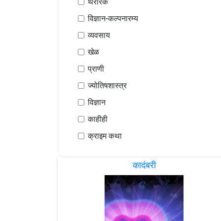
थरारक
विज्ञान-कल्पनारम्य
व्यवसाय
खेळ
प्राणी
ज्योतिषशास्त्र
विज्ञान
काहीही
क्राइम कथा
कादंबरी