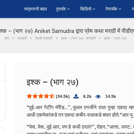
﻿मातृभारती बद्दल
पुस्तके 
व्हिडियो 
पेपरबॅक 
ज
श्क – (भाग २७) Aniket Samudra द्वारा प्रेम कथा मराठी में पीडी
होम
कादंबरी
मराठी कादंबरी
इश्क – (भाग २७) - कादंबरी
इश्क – (भाग २७)
इश्क – (भाग २७)
(34.5k)
6.2k
14.5k
“वुई-आर गेटींग मॅरीड…”, फुल्ल एनर्जीने राधा पुन्हा एकदा
आधी एकमेकांकडे तर एकदा कबीर-राधाकडे बघत होते.
“आर यु न
“येस.. येस.. वुई आर.. पण हे कधी ठरलं?”, रोहन..
“आत्ता.. जस्ट.. 