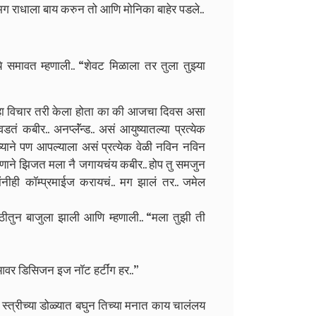
 मग राधाला बाय करुन तो आणि मोनिका बाहेर पडले..
े समावत म्हणाली.. “शेवट मिळाला तर तुला तुझ्या
्हा विचार तरी केला होता का की आजचा दिवस असा
ं कबीर.. अनप्लॅंन्ड.. असं आयुष्यातल्या प्रत्येक
याने पण आपल्याला असं प्रत्येक वेळी नविन नविन
णाकणाने झिजत मला नै जगायचंय कबीर.. होप तु समजुन
नीही कॉम्प्रमाईज करायचं.. मग झालं तर.. जमेल
ीतुन बाजुला झाली आणि म्हणाली.. “मला तुझी ती
आवर डिसिजन इज नॉट हर्टींग हर..”
्‍या स्त्रीच्या डोळ्यात बघुन तिच्या मनात काय चालंलय