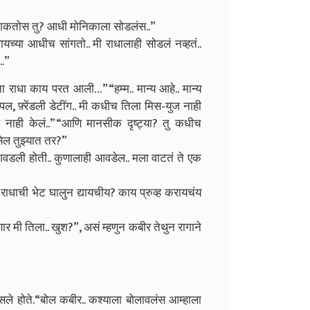
ु शकतोस तु? आधी मोनिकाला सोडलंस..”
यच्या आधीच सांगतो.. मी राधालाही सोडलं नव्हतं..
..”
आता राधा काय परत आली…”
“हम्म.. मान्य आहे.. मान्य
ंपल, फ़्रेंडली डेटींग.. मी कधीच तिला मिस-युज नाही
 नाही केलं..”
“आणि मानसीक दृष्ट्या? तु कधीच
असेल तुझ्यात तर?”
 आवडली होती.. कुणालाही आवडेल.. मला वाटतं ते एक
धाची भेट घालुन द्यायचीय? काय प्रुव्ह करायचंय
ार मी तिला.. खुश?”, असं म्हणुन कबीर तेथुन रागाने
ले होते.
“बोल कबीर.. कश्याला बोलावलंस आम्हाला