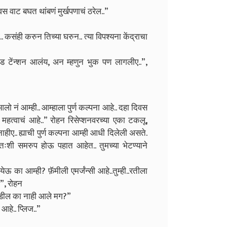
स वाट बघत थांबणं मुर्खपणाचं ठरेल..”
कसंही करुन तिच्या घरुन.. त्या विपश्यना केंद्राचा
ड टेंन्शन आलंय, अन म्हणुन भुक पण लागलीए..”,
आलो नं आम्ही.. आम्हाला पुर्ण कल्पना आहे.. दहा दिवस
महत्वाचं आहे..” रोहन रिसेप्शनवरच्या एका टकलू,
हीए.. ह्याची पुर्ण कल्पना आम्ही आधी दिलेली असते.
तःशी समरुप होऊ पहात आहेत.. तुमच्या भेटण्याने
ऊ का आम्ही? फ़ॅमीली एमर्जंन्सी आहे..तुम्ही..रतीला
”, रोहन
ई-वडील का नाही आले मग?”
आहे.. प्लिज..”