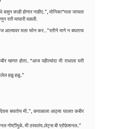
र?”
थे बसुन काही होणार नाहीए..”, मोनिका
“मला जायला
्हणुन रती माघारी वळली.
 प्लिज आल्यावर मला फोन कर…”
रतीने मागे न बघताच
ीर म्हणत होता.. “आज पहील्यांदा मी राधाला घरी
ेल हळु हळु..”
ी दिवस बघतोय मी..”, कपाळाला आठ्या घालत कबीर
नल गोष्टींमुळे.. मी ठरवलंय..लेट्स बी प्रोफ़ेशनल..”