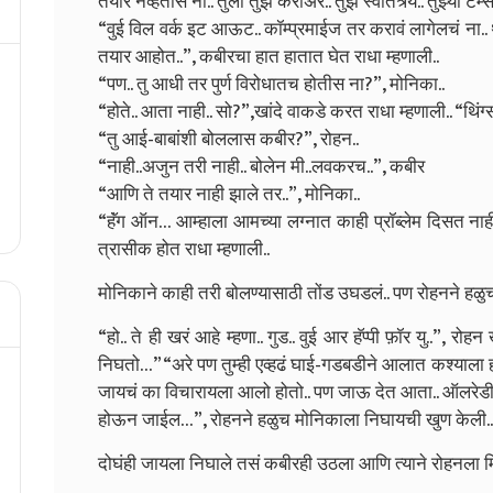
तयार नव्हतीस ना.. तुला तुझं करीअर.. तुझं स्वातंत्र्य.. तुझ्या टर्
“वुई विल वर्क इट आऊट.. कॉम्प्रमाईज तर करावं लागेलचं ना.. थ
तयार आहोत..”, कबीरचा हात हातात घेत राधा म्हणाली..
“पण.. तु आधी तर पुर्ण विरोधातच होतीस ना?”, मोनिका..
“होते.. आता नाही.. सो?”,खांदे वाकडे करत राधा म्हणाली.. “थिंग्स 
“तु आई-बाबांशी बोललास कबीर?”, रोहन..
“नाही..अजुन तरी नाही.. बोलेन मी..लवकरच..”, कबीर
“आणि ते तयार नाही झाले तर..”, मोनिका..
“हॅंग ऑन… आम्हाला आमच्या लग्नात काही प्रॉब्लेम दिसत नाहीत
त्रासीक होत राधा म्हणाली..
मोनिकाने काही तरी बोलण्यासाठी तोंड उघडलं.. पण रोहनने हळुच 
“हो.. ते ही खरं आहे म्हणा.. गुड.. वुई आर हॅप्पी फ़ॉर यु..”, रोह
निघतो…”
“अरे पण तुम्ही एव्हढं घाई-गडबडीने आलात कश्याला ह
जायचं का विचारायला आलो होतो.. पण जाऊ देत आता.. ऑलरेडी 
होऊन जाईल…”, रोहनने हळुच मोनिकाला निघायची खुण केली..
दोघंही जायला निघाले तसं कबीरही उठला आणि त्याने रोहनला मि