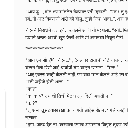
“का काय? वुई हॅव टु स्टॉप देम गेटींग मॅरीड.. डोंन्ट यु लव्ह कबी
“आय डु..”, दोन क्षण शांततेत गेल्यावर रती म्हणाली…
“मग? तु इ
हवं.. मी आठ दिवसांनी आले की बोलु.. तुम्ही निघा आता..”, असं म
रोहनने निराशेने हात हवेत उचलले आणि तो म्हणाला.. “रती..
हाताने थम्ब्स-अपची खुण केली आणि ती आतमध्ये निघुन गेली.
**********************
“आय एम सो हॅप्पी रोहन…”, टेबलावर हाताची बोटं वाजवत कब
घेऊन गेलो होतो आई-बाबांची भेट घालून द्यायला..”
“हम्म..”
“आई फ़ारसं काही बोलली नाही, पण बाबा छान बोलले. आई पण बोल
“रती पाहीजे होती आत्ता…”
“का?”
“का काय? राधाशी तिची भेट घालुन दिली असती ना..”
“का?”
“तु असा तुसड्यासारखा का वागतो आहेस रोहन..? गेले काह
म्हणाला..
“हम्म.. जाऊ देत ना.. कश्याला उगाच आपल्यात वितुष्ट तुझ्या पर्स