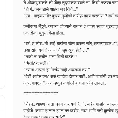
ते ओळखु शकते. ती जेंव्हा तुझ्याकडे बघते ना.. तिची नजरंच सग
“हो गं.. काय डोळे आहेत यार तिचे…”
“एय… माझ्यासमोर दुसर्‍या मुलीची तारीफ़ काय करतोस..? शर्म क
कबीरच्या मेंदुने.. त्याच्या डोक्याने राधाचं ते वाक्य सहज धुडक
एक ठोका चुकुन गेला होता..
“बरं.. ते सोड.. मी आई-बाबांना फोन करुन सांगू आपल्याबद्दल..?
उद्या सांगायचं ते आज.. ते खूप खुश होतील..”
“नको ना कबीर.. मला भिती वाटते..”
“भिती? कसली?”
“त्यांना आपला हा निर्णय नाही आवडला तर..”
“वेडी आहेस का? असं काहीच होणार नाही.. आणि बाबांनी तर माझं
आपल्याबद्दल..”,असं म्हणुन कबीरने बाबांना फोन लावला..
**********************
“रोहन.. आपण आता काय करायचं रे…”, बाहेर गाडीत बसल्याव
पाहीजे.. कारणं हे लग्न झालं तर कबीर.. राधा आणि रती कुणीच खु
“पण काय? काय करायचं?”