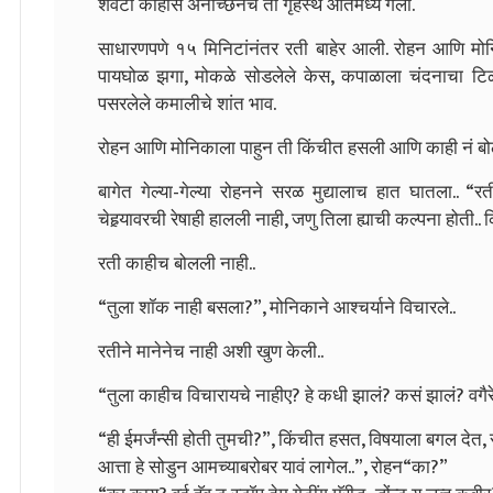
शेवटी काहीसं अनीच्छेनेच तो गृहस्थ आतमध्ये गेला.
साधारणपणे १५ मिनिटांनंतर रती बाहेर आली. रोहन आणि मोन
पायघोळ झगा, मोकळे सोडलेले केस, कपाळाला चंदनाचा टिळा.. पण
पसरलेले कमालीचे शांत भाव.
रोहन आणि मोनिकाला पाहुन ती किंचीत हसली आणि काही नं बोल
बागेत गेल्या-गेल्या रोहनने सरळ मुद्यालाच हात घातला.. “
चेहर्‍यावरची रेषाही हालली नाही, जणु तिला ह्याची कल्पना होती.. 
रती काहीच बोलली नाही..
“तुला शॉक नाही बसला?”, मोनिकाने आश्चर्याने विचारले..
रतीने मानेनेच नाही अशी खुण केली..
“तुला काहीच विचारायचे नाहीए? हे कधी झालं? कसं झालं? वगैर
“ही ईमर्जंन्सी होती तुमची?”, किंचीत हसत, विषयाला बगल देत,
आत्ता हे सोडुन आमच्याबरोबर यावं लागेल..”, रोहन
“का?”