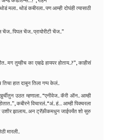
म्स अ‍ॅन्ड कंडीशन्स…!”, रोहन
ोडं मला.. थोडं कबीरला.. पण आम्ही दोघंही त्यासाठी
चेंज.. पिपल चेंज.. प्रायोरीटी चेंज..”
.. मग तुम्हीच का एव्हढे हायपर होताय..?”, काहीसं
तिचा हात दाबुन तिला गप्प केलं..
न खुर्चीतुन उठत म्हणाला.. “एनीवेज.. कॅरी ऑन.. आम्ही
ोतात..”, कबीरने विचारलं..
“अं.. हं… आम्ही पिक्चरला
उशीर झालाय.. अन ट्रॅफ़ीकमधुन जाईपर्यंत शो सुरु
ठी मारली..