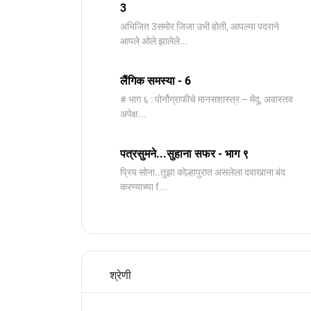
3
️अभिजित ️3समोर जिजा उभी होती, आपल्या पदराने
आपले ओले झालेले...
लैंगिक समस्या - 6
# भाग ६ : पोर्नोग्राफीचे मानसशास्त्र – मेंदू, अवास्तव
अपेक्ष...
पत्रसुमने...सुहाना सफर - भाग ९
प्रिय सोना..तुझा कोल्हापुरात असलेला दवाखाना बंद
करण्याच्या f...
श्रेणी