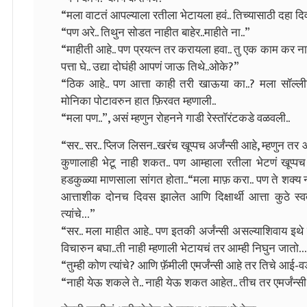
“मला वाटतं आपल्याला रतीला भेटायला हवं.. तिच्यासाठी दहा दिव
“पण अरे.. तिथुन सोडत नाहीत बाहेर..माहीते ना..”
“माहीती आहे.. पण प्रयत्न तर करायला हवा.. तु एक काम कर ना.. 
पत्ता घे.. उद्या दोघंही आपणं जाऊ तिथे..ओके?”
“ठिक आहे.. पण आत्ता काही तरी खाऊया का..? मला सॉल्ली
मोनिका पोटावरुन हात फ़िरवत म्हणाली..
“मला पण..”, असं म्हणुन रोहनने गाडी रेस्तॉरंटकडे वळवली..
“सर.. सर.. प्लिज लिसन..खरंच खूप्पच अर्जंन्सी आहे, म्हणुन तर 
कुणालाही भेटू नाही शकत.. पण आम्हाला रतीला भेटणं खूप्पच 
हडकुळ्या माणसाला सांगत होता..
“मला माफ़ करा.. पण ते शक्य ना
आत्ताशीक दोनच दिवस झालेत आणि दिक्षार्थी आत्ता कुठे स्व
त्यांचे…”
“सर.. मला माहीत आहे.. पण इतकी अर्जंन्सी असल्याशिवाय इथे ये
विचारुन बघा..ती नाही म्हणाली भेटायचं तर आम्ही निघुन जातो…
“तुम्ही कोण त्यांचे? आणि फ़ॅमीली एमर्जंन्सी आहे तर तिचे आ
“नाही येऊ शकले ते.. नाही येऊ शकत आहेत.. तीच तर एमर्जंन्सी 