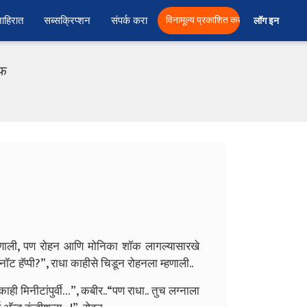
ाहिरात
सब्सक्रिप्शन
संपर्क करा
विनामूल्य प्रकाशित करा
लॉग इन  
एफ
 म्हणाली, पण रोहन आणि मोनिका शॉक लागल्यासारखे
ॉट हॅप्पी?”, राधा काहीसे चिडून रोहनला म्हणाली..
काही मिनीटांपुर्वी…”, कबीर..
“पण राधा.. तुच लग्नाला