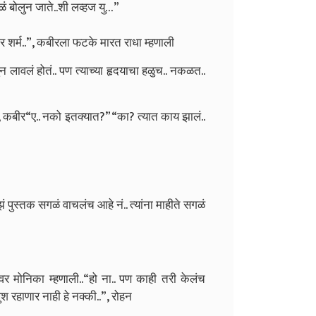
ळं बोलुन जाते..शी लव्हज यु…”
र शर्म..”, कबीरला फटके मारत राधा म्हणाली
ावुन लावलं होतं.. पण त्याच्या हृदयाचा हळुच.. नकळत..
”, कबीर
“ए.. नको इतक्यात?”
“का? त्यात काय झालं..
 पुस्तक सगळं वाचलंच आहे नं.. त्यांना माहीते सगळं
र मोनिका म्हणाली..
“हो ना.. पण काही तरी केलंच
श रहाणार नाही हे नक्की..”, रोहन