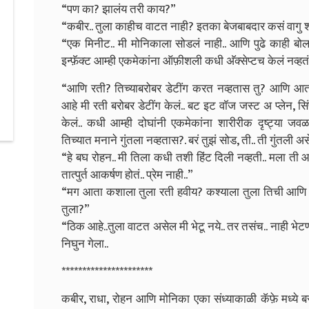
“पण का? झालंय तरी काय?”
“कबीर.. तुला काहीच वाटत नाही? इतका बेजबाबदार कसं वाग
“एक मिनीट.. मी मोनिकाला सोडलं नाही.. आणि पुढे काही बोला
इन्फ़ॅक्ट आम्ही एकमेकांना ऑफ़ीशली कधी अ‍ॅक्सेप्टच केलं नव्हतं
“आणि रती? तिच्याबरोबर डेटींग करत नव्हतास तु? आणि 
आहे मी रती बरोबर डेटींग केलं.. बट इट वॉज जस्ट अ प्लेन, सि
केलं.. कधी आम्ही दोघांनी एकमेकांना शारीरीक दृष्ट्या जवळ
तिच्यात मनाने गुंतला नव्हतास?. बरं तुझं सोड, ती.. ती गुंतली 
“हे बघ रोहन.. मी तिला कधी तशी हिंट दिली नव्हती.. मला ती
तात्पुर्त आकर्षण होतं.. प्रेम नाही..”
“मग आता कशाला तुला रती हवीय? कश्याला तुला तिची आणि रा
तुला?”
“ठिक आहे..तुला वाटत असेल मी भेटू नये.. तर तसंच.. नाही भेटण
निघुन गेला..
**********************
कबीर, राधा, रोहन आणि मोनिका एका संध्याकाळी कॅफ़े मध्ये बस