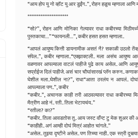
“आय होप यु नो व्हॉट यु आर डुईंग..”, रोहन हळुच म्हणाला आणि
**********************
“सो?”, रोहन आणि मोनिका गेल्यावर राधा कबीरच्या मिठीमध्य
पुस्तकाचा…”
“फायनली…”, कबीर हसत हसत म्हणाला..
“आपलं आयुष्य कित्ती डायनामीक असतं नै? सकाळी उठलो तेंव
संपेल..”, कबीर म्हणाला..
“एक्झाक्टली.. मला असंच आयुष्य आवडत
वळणावर आपल्याला वाटलं पाहीजे पुढे काय असेल.. आणि आयुष्
सर्प्राईज दिलं पाहीजे. असं चार चौघांसारखं प्लॅन करुन.. क
घेशील मला..घेशील ना?”, राधा
“आता ठरलंय न आपलं.. दोघां
आपल्याला पण..”, कबीर
“कबीर..”, अचानक काही तरी आठवल्यावर राधा कबीरच्या मिठ
मैत्रीण आहे नं.. रती.. तिला भेटायचंय..”
“रतीला? का?”
“कबीर.. तिला आवडतोस तु.. आय जस्ट वॉंन्ट टु मेक शुअर की 
“काहीही.. अगं आम्ही दोघं मित्रं आहोत चांगले..”
“असेल.. तुझ्या दृष्टीने असेल.. पण तिच्या नाही.. एक स्त्री दुसर