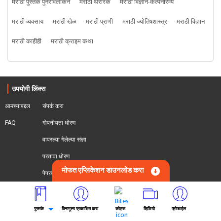
मराठी पुस्तक पुनरावलोकने
मराठी थरारक
मराठी विज्ञान-कल्पनारम्य
मराठी व्यवसाय
मराठी खेळ
मराठी प्राणी
मराठी ज्योतिषशास्त्र
मराठी विज्ञान
मराठी काहीही
मराठी क्राइम कथा
उपयोगी लिंक्स
आमच्याबद्दल
संपर्क करा
FAQ
गोपनीयता धोरण
वापरल्या गेलेल्या संज्ञा
परतावा धोरण 
मोफत एप्लिकेशन डाउनलोड करा
पेपरबॅक प्रकाशित करा
अनुसरण करा
पुस्तके
विनामूल्य प्रकाशित करा
कोट्स
व्हिडियो
प्रोफाईल
संपर्क करा