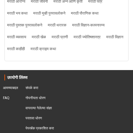
मराठी आरोग्य
मराठी जीवनी
मराठी अन्न आणि कृती
मराठी पत्र
मराठी भय कथा
मराठी मूव्ही पुनरावलोकने
मराठी पौराणिक कथा
मराठी पुस्तक पुनरावलोकने
मराठी थरारक
मराठी विज्ञान-कल्पनारम्य
मराठी व्यवसाय
मराठी खेळ
मराठी प्राणी
मराठी ज्योतिषशास्त्र
मराठी विज्ञान
मराठी काहीही
मराठी क्राइम कथा
उपयोगी लिंक्स
आमच्याबद्दल
संपर्क करा
FAQ
गोपनीयता धोरण
वापरल्या गेलेल्या संज्ञा
परतावा धोरण 
पेपरबॅक प्रकाशित करा