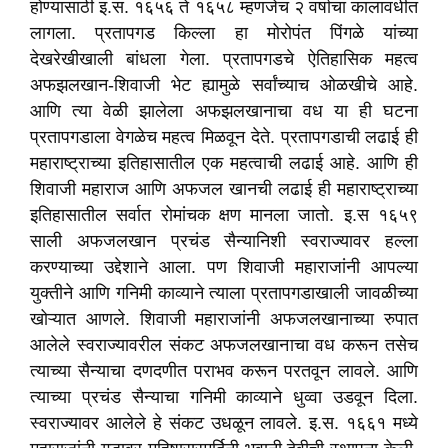
होण्यासाठी इ.स. १६५६ ते १६५८ म्हणजेच २ वर्षाचा कालावधीत
लागला. प्रतापगड किल्ला हा मोरोपंत पिंगळे यांच्या
देखरेखीखाली बांधला गेला. प्रतापगडचे ऐतिहासिक महत्व
अफझलखान-शिवाजी भेट ह्यामुळे सर्वांच्याच ओळखीचे आहे.
आणि त्या वेळी झालेला अफझलखानाचा वध या ही घटना
प्रतापगडाला वेगळेच महत्व मिळवून देते. प्रतापगडाची लढाई ही
महाराष्ट्राच्या इतिहासातील एक महत्वाची लढाई आहे. आणि ही
शिवाजी महाराज आणि अफजल खानची लढाई ही महाराष्ट्राच्या
इतिहासातील सर्वात रोमांचक क्षण मानला जातो. इ.स १६५९
साली अफजलखान प्रचंड सैन्यानिशी स्वराज्यावर हल्ला
करण्याच्या उद्देशाने आला. पण शिवाजी महाराजांनी आपल्या
युक्तीने आणि गनिमी काव्याने त्याला प्रतापगडाखाली जावळीच्या
खोऱ्यात आणले. शिवाजी महाराजांनी अफजलखानाच्या रुपात
आलेले स्वराज्यावरील संकट अफजलखानाचा वध करून तसेच
त्याच्या सैन्याचा दणदणीत पराभव करून परतवून लावले. आणि
त्याच्या प्रचंड सैन्याचा गनिमी काव्याने धुव्वा उडवून दिला.
स्वराज्यावर आलेले हे संकट उधळून लावले. इ.स. १६६१ मध्ये