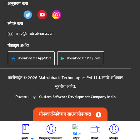
अनुसरण करा
संपर्क करा
info@matrubharti.com
मोबाइल अॅप
Download On App Store
Download On Play Store
कॉपीराईट © 2026 Matrubharti Technologies Pvt. Ltd. सगळे अधिकार
सुरक्षित आहेत.
Custom Software Development Company India
Powered by :
मोफत एप्लिकेशन डाउनलोड करा
पुस्तके
विनामूल्य प्रकाशित करा
कोट्स
व्हिडियो
प्रोफाईल