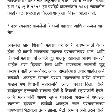
महाराजांनी गडावर महिषासूरमर्दिनी भवानी देवीची स्थापना केली.
इ.स १६५९ ते १८१८ ह्या प्रदिर्घ कालखंडात १६८९ सालातील
काही काळ वगळता हा किल्ला शत्रुला जिंकता आला नाही.
* प्रतापगडावर गाजलेली शिवाजी महाराज आणि अफजल खान
भेट-
अफजल खान शिवाजी महाराजांवर स्वारी करण्यासाठी येणार
होता. ही बातमी समजताच महाराज प्रतापगडावर आले. आणि
शिवाजी महाराजांनी आपले दूत पाठवून खानाला आपण घाबरलो
आहोत असा दिखावा केला आणि आपल्याला खानाशी युद्ध
करायचे नाही त्याचबरोबर, आपण समझोत्यास तयार आहोत असे
कळवले. अफझल खानाने प्रथम महाराजांना वाईस बोलवणे
धाडले पण शिवाजी महाराजांनी त्याला नकार दिला. दोन्ही
बाजूंकडून हल्ल्याची शक्यता होती हे शिवाजी महाराजांनी हेरले.
आणि महाराजांनी आपण खूपच घाबरलो असल्याचे अफझल
खानाला दाखवले. त्यावेळी अफझल खान प्रतापगडाच्या
पायथ्याशी भेटायला तयार झाला. भेटी दरम्यान असे ठरले दोन्ही