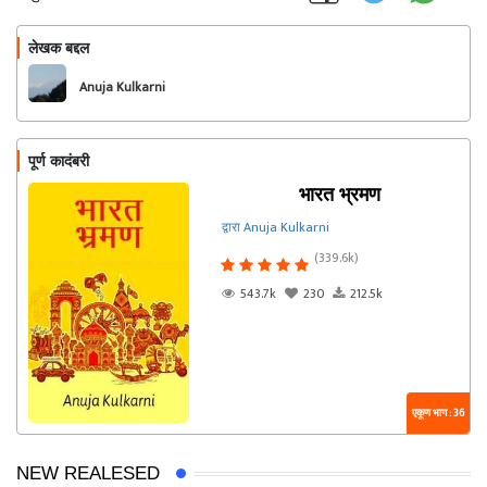
लेखक बद्दल
फॉलो करा
Anuja Kulkarni
पूर्ण कादंबरी
भारत भ्रमण
द्वारा Anuja Kulkarni
(339.6k)
543.7k
230
212.5k
एकूण भाग : 36
NEW REALESED