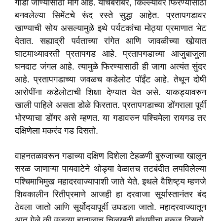
गाडी जाण्यासाठी मार्ग आहे. याचबरोबर, किल्ल्यावर फिरण्यासाठी
बनवलेल्या सिमेंटचे रूंद रस्ते सुद्धा आहेत. प्रतापगडावर
खाण्याची सोय असल्यामुळे इथे पर्यटकांचा मोठ्या प्रमाणात भेट
देतात. सह्याद्री पर्वताच्या रांगेत आणि जावळीच्या खोर्‍यात
घाटमाथ्यावरती प्रतापगड आहे. प्रतापगडाच्या आजुबाजुला
घनदाट जंगल आहे. त्यामुळे फिरण्यासाठी ही जागा अत्यंत सुंदर
आहे. प्रतापगडाच्या जवळच कडेलोट पॉईंट आहे. तेथून दोषी
आरोपींना कडेलोटाची शिक्षा देण्यात येत असे. याकड्यावरुन
खाली पाहिले असता डोळे फिरतात. प्रतापगडाच्या डोंगराला पूर्वी
भोरप्याचा डोंगर असे म्हणत. या गडावरुन पश्चिमेला रायगड तर
दक्षिणेला मकरंद गड दिसतो.
वाहनतळावरून गडाच्या दक्षिण दिशेला टेहळणी बुरुजाच्या खालून
सरळ जाणाऱ्या पायवाटेने थोड्या वेळातच तटबंदीत लपविलेल्या
पश्चिमाभिमुख महादरवाज्यापाशी जाते येते. इथले वैशिष्ट्य म्हणजे
शिवकालीन रितीप्रमाणे आजही हा दरवाजा सूर्यास्तानंतर बंद
ठेवला जातो आणि सूर्योदयापूर्वी उघडला जातो. महादरवाज्यातून
आत गेले की उजव्या हातालाच चिलखती बांधणीचा बुरूज दिसतो.