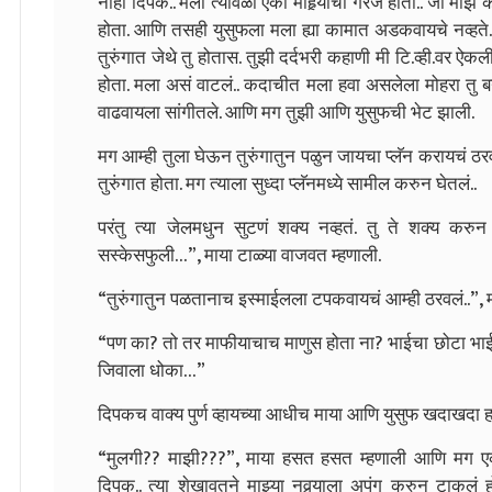
नाही दिपक.. मला त्यावेळी एका मोहर्‍याची गरज होती.. जो माझं
होता. आणि तसही युसुफला मला ह्या कामात अडकवायचे नव्हते.
तुरुंगात जेथे तु होतास. तुझी दर्दभरी कहाणी मी टि.व्ही.वर
होता. मला असं वाटलं.. कदाचीत मला हवा असलेला मोहरा तु बनु 
वाढवायला सांगीतले. आणि मग तुझी आणि युसुफची भेट झाली.
मग आम्ही तुला घेऊन तुरुंगातुन पळुन जायचा प्लॅन करायचं ठर
तुरुंगात होता. मग त्याला सुध्दा प्लॅनमध्ये सामील करुन घेतलं..
परंतु त्या जेलमधुन सुटणं शक्य नव्हतं. तु ते शक्य करुन
सस्केसफुली…”, माया टाळ्या वाजवत म्हणाली.
“तुरुंगातुन पळतानाच इस्माईलला टपकवायचं आम्ही ठरवलं..”, माय
“पण का? तो तर माफीयाचाच माणुस होता ना? भाईचा छोटा भाई. मान
जिवाला धोका…”
दिपकच वाक्य पुर्ण व्हायच्या आधीच माया आणि युसुफ खदाखदा
“मुलगी?? माझी???”, माया हसत हसत म्हणाली आणि मग ए
दिपक.. त्या शेखावतने माझ्या नवर्‍याला अपंग करुन टाकलं होत