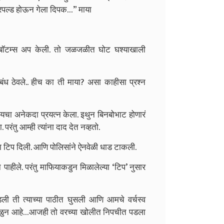
क्रिपल्ड होऊन गेला दिपक…” माया
की बॉटम्स अप केली. तो जळजळीत घोट घश्याखाली
ध ठेवले.. हीच का ती माया? असा काहीसा प्रश्न
डपायचा अनेकदा प्रयत्न केला. इथुन बिनबोभाट होणारं
परंतु आम्ही त्यांना दाद देत नव्हतो.
सांना टिप दिली. आणि पोलिसांने ऐनवेळी धाड टाकली.
ुन पाहीले. परंतु माफियाकडुन मिळालेल्या ‘टिप’ नुसार
ी ती त्याच्या पाठीत घुसली आणि आमचे वर्चस्व
च खिळुन आहे…आजही तो वरच्या खोलीत निपचीत पडला