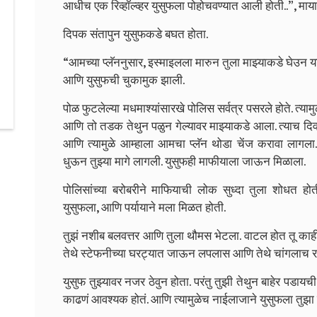
आधीच एक रिव्हॉल्व्हर युसुफला पोहोचवण्यात आली होती..”, माया
दिपक संतापुन युसुफकडे बघत होता.
“आमच्या प्लॅननुसार, इस्माइलला मारुन तुला माझ्याकडे घेउन 
आणि युसुफची चुकामुक झाली.
पोळ फुटलेल्या मधमाश्यांसारखे पोलिस सर्वत्र पसरले होते. त्या
आणि तो तडक तेथुन पळुन गेल्यावर माझ्याकडे आला. त्याच दिवश
आणि त्यामुळे आम्हाला आमचा प्लॅन थोडा चेंज करावा लागला.
धुऊन तुझ्या मागे लागली. युसुफही माफीयाला जाऊन मिळाला.
पोलिसांच्या बरोबरीने माफियाची लोक सुध्दा तुला शोधत होती
युसुफला, आणि पर्यायाने मला मिळत होती.
तुझं नशीब बलवत्तर आणि तुला थौमस भेटला. वाटल होत तू काही
तेथे स्टेफनीच्या घरट्यात जाऊन लपलास आणि तेथे चांगलाच 
युसुफ तुझ्यावर नजर ठेवुन होता. परंतु तुझी तेथुन बाहेर पडाय
काढणं आवश्यक होतं. आणि त्यामुळेच नाईलाजाने युसुफला तुझ