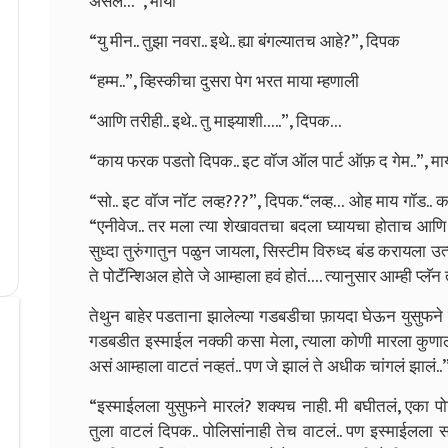
असेल…”, माया
“यु मीन.. तुझा नवरा.. इथे.. ह्या बंगल्यातच आहे?”, दिपक
“हम्म..”, व्हिस्कीचा दुसरा पेग भरत माया म्हणाली
“आणि तरीही.. इथे.. तु माझ्याशी…..”, दिपक…
“काय फरक पडतो दिपक.. इट वॉज ऑल पार्ट ऑफ़ द गेम..”, माया
“सो.. इट वॉज नॉट लव्ह???”, दिपक.
“लव्ह… ओह माय गॉड.. क
“एनीवेज.. तर मला त्या शेखावतचा बदला घ्यायचा होताच आणि मा
सुध्दा तुरुंगातुन पळुन जायला, सिस्टीम विरुध्द बंड करायला उत्
ते पोटॅंन्शिअल होते जे आम्हाला हवं होतं…. त्यानुसार आम्ही प्लॅन
तेथुन बाहेर पडताना झालेल्या गडबडीचा फ़ायदा घेऊन युसुफने इ
गडबडीत इस्माईल नक्की कसा मेला, त्याला कोणी मारला कुणाल
असं आम्हाला वाटतं नव्हतं.. पण जे झालं ते अधीक चांगलं झालं..”
“इस्माईलला युसुफने मारलं? शक्यच नाही. मी बघीतलं, एका पोल
तुला वाटलं दिपक.. पोलिसांनाही तेच वाटलं.. पण इस्माईलला सं