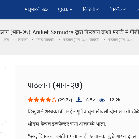
﻿मातृभारती बद्दल
पुस्तके 
व्हिडियो 
पेपरबॅक 
ज
ठलाग (भाग-२७) Aniket Samudra द्वारा फिक्शन कथा मराठी में पीड
होम
कादंबरी
मराठी कादंबरी
पाठलाग (भाग-२७) - कादंबरी
पाठलाग (भाग-२७)
पाठलाग (भाग-२७)
(29.7k)
6.5k
12.2k
डिसुझाने शेखावतची फाईल पुर्ण वाचुन संपवली. दोन क्षण तो डोळ
थोड्या वेळात इन्स्पेक्टर राणा आतमध्ये आला.
“सर, दिपकचा काहीच पत्ता नाही. अचानक कुठे गायब झाला 