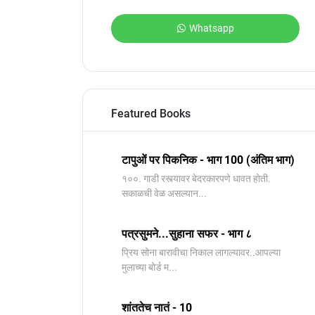
Whatsapp
Featured Books
टापुओं पर पिकनिक - भाग 100 (अंतिम भाग)
१००. गाडी रस्त्यावर बेदरकारपणे धावत होती.
सकाळची वेळ असल्यान...
पत्रसुमने...सुहाना सफर - भाग ८
प्रिय सोना बारावीचा निकाल लागल्यावर..आपल्या
मुलाच्या बोर्ड म...
शांततेच नातं - 10