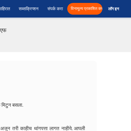
ाहिरात
सब्सक्रिप्शन
संपर्क करा
विनामूल्य प्रकाशित करा
लॉग इन  
ीएफ
े मिटुन बसला.
अजुन तरी काहीच थांगपत्ता लागत नाहीये. आपली