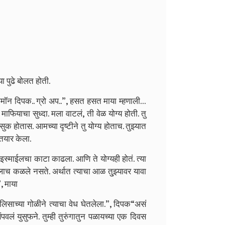
 पुढे बोलत होती.
मॉन दिपक.. ग्रो अप..”, हसत हसत माया म्हणाली…
फियाचा सुध्दा. मला वाटलं, ती वेळ योग्य होती. तु
सुक होतास. आमच्या दृष्टीने तु योग्य होताच. तुझ्यात
 तयार केला.
स्माईलचा काटा काढला. आणि ते योग्यही होतं. त्या
ाच कळले नसते. अर्थात त्याचा आळ तु्झ्यावर यावा
, माया
िसाच्या गोळीने त्याचा वेध घेतलेला.”, दिपक
“असं
पवलं युसुफने. तुम्ही तुरुंगातुन पळायच्या एक दिवस