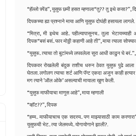
“हॅल्लो फ़्रेंड”, युसुफ छमी हसत म्हणाला
“तु?? तु इथे कसा?”, द
दिपकच्या ह्या प्रश्नाने माया आणि युसुफ दोघंही हसायला लागले.
“मित्रा, मी इथेच आहे.. पहील्यापासुनच.. तुला भेटायच्याह
दिपक
“बसं बसं.. फार मोठ्ठी कहाणी आहे ती”, माया त्याला सोफ्
“युसुफ.. त्याचा तो बुटांमध्ये लपवलेला सुरा आधी काढुन घे बरं..”,
दिपकवर रोखलेली बंदुक तशीच धरुन ठेवत युसुफ पुढे आला 
घेतला. लगोलग त्याचा शर्ट आणि पॅन्ट एकदा अजुन काही हत्यार
मग त्याने ’ऑल ओके’ असल्याची मायाला खुण केली.
“युसुफ माफीयाचा माणुस आहे”, माया म्हणाली
“व्हॉट??”, दिपक
“हम्म.. माफीयाचाच एक सदस्य.. पण माझ्यासाठी काम करणारा”
युसुफची भेट.. त्या जेलमध्ये.. योगायोगाने झाली?.