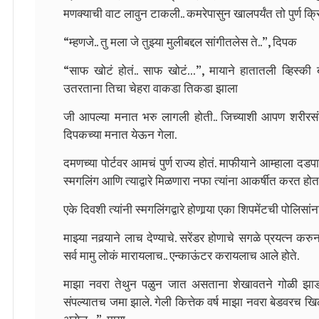
मणक्याची वाट लावुन टाकली.. कमरेपासुन खालपर्यंत तो पुर्ण 
“म्हणजे.. तु मला जे तुझ्या मुलीबद्दल सांगीतलेस ते..”, दिपक
“साफ खोटं होतं.. साफ खोटं…”, मायाने हातातली व्हिस्
उतरताना तिचा चेहरा वाकडा तिकडा झाला
जी आपल्या मनात भरु लागली होती.. जिच्याशी आपण शरीरसंबं
दिपकच्या मनात येऊन गेला.
दमणच्या पोर्टवर आमचं पुर्ण राज्य होतं. माफीयाने आम्हाला द
स्मगलिंग आणि त्याद्वारे मिळणारा नफा त्यांना आकर्षीत करत होता. 
एके दिवशी त्यांनी स्मगलिंगद्वारे होणार्‍या एका शिपमेंटची पोलि
माझ्या नवर्‍याने लाच देण्याचे. सरेंडर होणाचे सगळे प्रयत्न कर
सर्व मामु लोकं मारायलाच.. एन्काऊंटर करायलाच आले होते.
माझा नवरा तेथुन पळुन जात असताना शेखावतने गोळी झाडल
संपल्यातच जमा झाले. गेली कित्तेक वर्ष माझा नवरा बेडवर