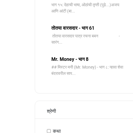
भाग १५: देहाची भाषा, ओठांची तृप्ती (पुढे...)अजय
आणि आंटी (बा...
तोतया वारसदार - भाग 61
तोतया वारसदार पात्र रचना बबन -
सारंग...
Mr. Money - भाग 8
## मिस्टर मनी (Mr. Money) - भाग ८: न्हावा शेवा
बंदरावरील साप...
श्रेणी
कथा