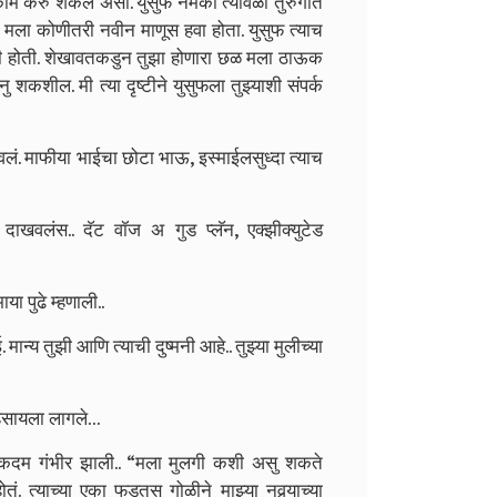
 काम करु शकेल असा. युसुफ नेमका त्यावेळी तुरुंगात
 मला कोणीतरी नवीन माणूस हवा होता. युसुफ त्याच
 ऐकली होती. शेखावतकडुन तुझा होणारा छळ मला ठाऊक
शकशील. मी त्या दृष्टीने युसुफला तुझ्याशी संपर्क
वलं. माफीया भाईचा छोटा भाऊ, इस्माईलसुध्दा त्याच
 दाखवलंस.. दॅट वॉज अ गुड प्लॅन, एक्झीक्युटेड
ा पुढे म्हणाली..
्य तुझी आणि त्याची दुष्मनी आहे.. तुझ्या मुलीच्या
 हसायला लागले…
कदम गंभीर झाली.. “मला मुलगी कशी असु शकते
ं. त्याच्या एका फडतुस गोळीने माझ्या नवर्‍याच्या