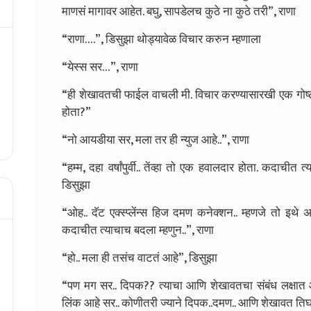
माणसं मागावर आहेत. बघु, सापडेलच कुठे ना कुठे तरी”, राणा
“राणा….”, डिसुझा थोड्यावेळ विचार करुन म्हणाला
“येस्स सर…”, राणा
“ही शेखावतची फाईल वाचली मी. विचार करण्यासारखी एक गोष्ट 
होता?”
“नो आयडीया सर, मला तर ही न्युज आहे..”, राणा
“हम्म, दहा वर्षांपुर्वी.. तेंव्हा तो एक हवालदार होता. कदाची
डिसुझा
“ओह.. दॅट एक्स्प्लेंन्स हिज दमण कनेक्शन.. म्हणजे तो इथे 
कदाचीत त्याचाच बदला म्हणुन..”, राणा
“हो.. मला ही तसंच वाटतं आहे”, डिसुझा
“पण मग सर.. दिपक?? त्याचा आणि शेखावतचा संबंध लक्षात
लिंक आहे सर.. कोणीतरी ज्याने दिपक..दमण.. आणि शेखावत तिघा