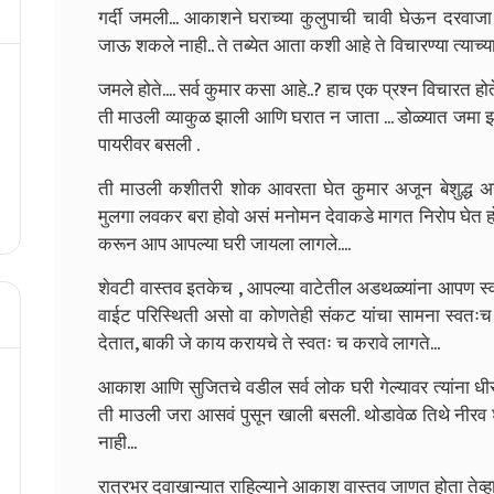
गर्दी जमली... आकाशने घराच्या कुलुपाची चावी घेऊन दरवाजा
जाऊ शकले नाही.. ते तब्येत आता कशी आहे ते विचारण्या त्याच्
जमले होते.... सर्व कुमार कसा आहे..? हाच एक प्रश्न विचारत होत
ती माउली व्याकुळ झाली आणि घरात न जाता ... डोळ्यात जमा झा
पायरीवर बसली .
ती माउली कशीतरी शोक आवरता घेत कुमार अजून बेशुद्ध असल्या
मुलगा लवकर बरा होवो असं मनोमन देवाकडे मागत निरोप घेत होते
करून आप आपल्या घरी जायला लागले....
शेवटी वास्तव इतकेच , आपल्या वाटेतील अडथळ्यांना आपण स्व
वाईट परिस्थिती असो वा कोणतेही संकट यांचा सामना स्वत
देतात, बाकी जे काय करायचे ते स्वतः च करावे लागते...
आकाश आणि सुजितचे वडील सर्व लोक घरी गेल्यावर त्यांना धीर 
ती माउली जरा आसवं पुसून खाली बसली. थोडावेळ तिथे नीरव 
नाही...
रात्रभर दवाखान्यात राहिल्याने आकाश वास्तव जाणत होता तेव्हा 