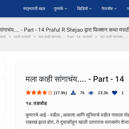
﻿मातृभारती बद्दल
पुस्तके 
व्हिडियो 
पेपरबॅक 
ज
ांगाचंय.... - Part - 14 Praful R Shejao द्वारा फिक्शन कथा मराठी
दंबरी
मराठी कादंबरी
मला काही सांगाचंय.... - Part - 14 - कादंबरी
मला काही सांगाचंय.... 
मला काही सांगाचंय.... - Part - 14
(17.9k)
7k
13.3k
1
१४. तडजोड
कुमारचे आई - वडील , आकाश आणि सुजितचे वडील गावाला पोहोच
रखरखं झालं होतं.. ते दुचाकीहून खाली उतरताच घरासमोर शेजाऱ्