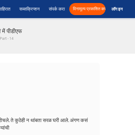
ाहिरात
सब्सक्रिप्शन
संपर्क करा
विनामूल्य प्रकाशित करा
लॉग इन  
 में पीडीएफ
- Part - 14
ले. ते कुठेही न थांबता सरळ घरी आले. अंगण कसं
यांची