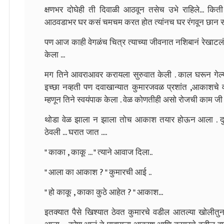
क्षणभर दोघेही ती दिवाळी आठवून तसेच उभे राहिले... किती उ
आठवडाभर घर कसं चमचम करत होत त्यांनच घर रंगवून छान सज
पण आज काही वेगळंच चित्र त्याच्या जीवनात नशिबानं रेखाटलं ह
केला ...
मग तिने आवराआवर करायला सुरुवात केली . काल घरून गेल्या
इच्छा नव्हती पण दवाखान्यात कुमारजवळ प्रशांत ,आकाशचे वड
म्हणून तिने स्वयंपाक केला . वेळ कोणतीही असो रोजची काम ज
थोडा वेळ झाला न झाला तोच आकाश तयार होऊन आला . दुचाक
ठेवली ... घरात जात ....
" काका , काकू ... " त्याने आवाज दिला..
" आला का आकाश ? " कुमारची आई ..
" हो काकू , काका कुठे आहेत ? " आकाश...
इतक्यात पैसे खिश्यात ठेवत कुमारचे वडील आतल्या खोलीतुन 