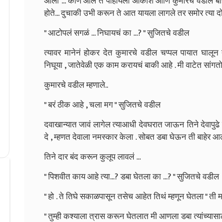
आला ... कोण आलं ते पाहायला आकाश आणि कुमारचे वडील बाह
होते... दुचाकी उभी करून ते आत यायला लागले तर समोर त्या दोघ
" आटोपलं सगळं ... निघायचं का ...? " सुजितचे वडील
त्यावर मानेनं होकर देत कुमारचे वडील चप्पल पायात घालून त
निघूया , जातेवेळी एक काम करायचं बाकी आहे . मी वाटेत सांगतो 
कुमारचे वडील म्हणाले..
" बरं ठीक आहे , चला मग " सुजितचे वडील
दवाखान्यात जावं लागेल त्याआधी देवघरात जाऊन तिने देवापुढ
दे , म्हणत देवाला नमस्कार केला . सोबत डबा घेऊन ती बाहेर आल
तिने दार बंद करून कुलूप लावलं ...
" पिशवीत काय आहे त्या...? डबा घेतला का ...? " सुजितचे वडील
" हो . ते तिघे सकाळपासून तसेच आहेत तिथं म्हणून घेतला " ती माय
" तुम्ही कश्याला त्रास करून घेतलात मी आणला डबा त्यांच्यासा