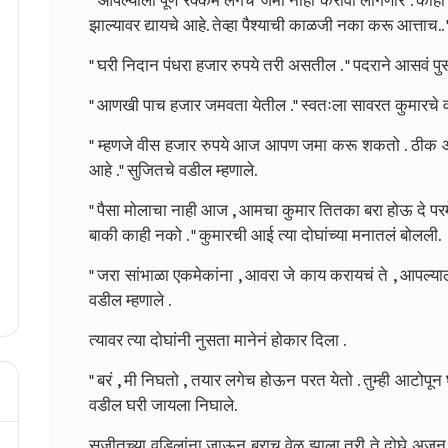
" आपल्याला पूर्ण रक्कम लगेच जमा नाही करावी लागणार . क
झाल्यावर द्यायचे आहे. तेव्हा पैश्याची काळजी नका करू आत्ताच.. 
" घरी निदान पंधरा हजार रुपये तरी असतील . " पदराने आसवं पु
" आणखी पाच हजार जमवता येतील ." स्वतःला सावरत कुमारचे व
" म्हणजे वीस हजार रुपये आज आपण जमा करू शकतो . ठीक आह
आहे ." सुजितचे वडील म्हणाले.
" पैसा मोलाचा नाही आज , आमचा कुमार तितका बरा होऊ दे परमे
बाकी काही नको . " कुमारची आई त्या दोघांच्या मनातलं बोलली.
" जरा सांभाळा एकमेकांना , आवरा जे काय करायचं ते , आपल्या
वडील म्हणाले .
त्यावर त्या दोघांनी नुसता मानेनं होकार दिला .
" बरं , मी निघतो , तयार लगेच होऊन परत येतो . तुम्ही आटोपून 
वडील घरी जायला निघाले.
सुजीतच्या वडिलांना जाऊन बराच वेळ झाला तरी ते दोघे अजून त