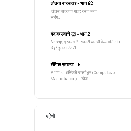
तोतया वारसदार - भाग 62
तोतया वारसदार पात्र रचना बबन -
सारंग...
बंद बंगल्याचे गूढ - भाग 2
&nbsp; प्रकरण 2: सकाळी आठची वेळ आणि तीन
चेहरे दुसऱ्या दिवशी...
लैंगिक समस्या - 5
# भाग ५ : अतिरेकी हस्तमैथुन (Compulsive
Masturbation) – डोपा...
श्रेणी