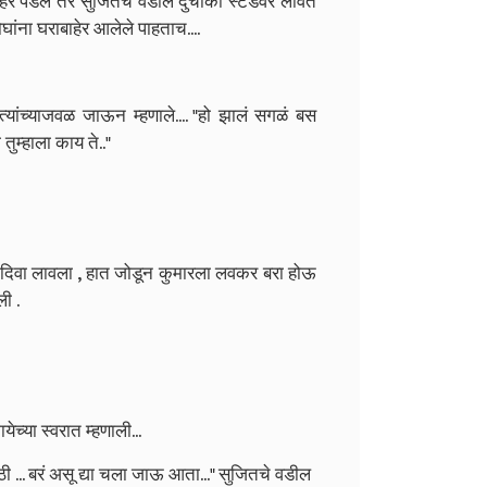
ेर पडले तर सुजितचे वडील दुचाकी स्टँडवर लावत
ांना घराबाहेर आलेले पाहताच....
्यांच्याजवळ जाऊन म्हणाले.... "हो झालं सगळं बस
तुम्हाला काय ते.."
े दिवा लावला , हात जोडून कुमारला लवकर बरा होऊ
ी .
ेच्या स्वरात म्हणाली...
ठी ... बरं असू द्या चला जाऊ आता..." सुजितचे वडील