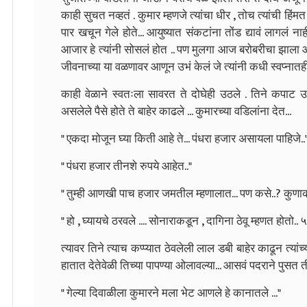
काही सुचत नव्हतं . कुमार म्हणजे त्यांचा धीर , तोच त्यांची हिंमत
पार खचून गेले होते... आयुष्यात संकटांना तोंड द्यावं लागलं ना
आजार हे त्यांनी सोसलं होत .. पण मुलगा आज बरोबरीचा झाला आण
जीवनाच्या या वळणावर आणून उभं केलं जे त्यांनी कधी स्वप्नातही प
काही वेळाने स्वतःला सावरत ते दोघेही उठले . तिने कपा
असलेले पैसे होते ते बाहेर काढले ... कुमारच्या वडिलांना देत...
" एकदा मोजून घ्या किती आहे ते... पंधरा हजार असायला पाहिजे..
" पंधरा हजार तीनशे रुपये आहेत.."
" तुम्ही आणखी पाच हजार जमतील म्हणालात... पण कसे..? कुणाक
" हो , घ्यायचे ठरवले .... सोनाराकडून , दागिना ठेवू म्हणत होतो
त्यावर तिने त्याच कप्प्यात ठेवलेली लाल डबी बाहेर काढून त्यां
हातात देतेवेळी तिच्या पापण्या ओलावल्या... आसवं पदराने पुसत ती
" गेल्या दिवाळीला कुमारने मला भेट आणले हे कानातले ..."