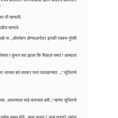
ाही रुपये ऑपरेशन करण्याआधी आणि बाकीचे ऑपरेशन
"
सत ती म्हणाली.
डील म्हणाले.
े ना , ऑपरेशन होण्याअगोदर इतकी रक्कम पुरेशी
श्वरा ! कुमार बरा झाला कि मिळालं समदं ! आम्हाला
ला जायला हवं लवकर परत दवाखान्यात ...." सुजितचे
घ्या . आपल्याला घाई करायला हवी..." म्हणत सुजितचे
सेच बसून होते . काय करावं ? कसं करावं? त्यांना