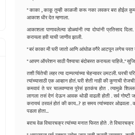
" काका , काकू तुम्ही काळजी करू नका लवकर बरा होईल कु
आकाश धीर देत म्हणाला.
आकाशला पाणावलेल्या डोळ्यांनी त्या दोघांनी प्रतिसाद दिल
करायला हवी याची जाणीव झाली.
" बरं काका मी घरी जातो आणि आंघोळ वगैरे आटपून लगेच परत 
" आपण ऑपरेशन साठी पैश्याचा बंदोबस्त करायला पाहिजे.." सुजि
तशी चिंतेची लहर त्या दाम्पत्यांच्या चेहऱ्यावर उमटली. घरची प
त्यांच्यासाठी एक आव्हान होतं. घरी शेती नाही की कुणाची रोज
कमवावं ते घर चालवण्यास पुरेसं इतकंच होत . त्यामुळे शि
लागला तसं देणं देऊन आवक थोडी वाढली होती . सर्व गोष्टी जरा
करायचं ठरवलं होतं की काय...? हा समय त्यांच्यावर ओढवला . क
पडला होता...
बराच वेळ विचारचक्र त्यांच्या मनात फिरत होते . ते विचारचक्र 