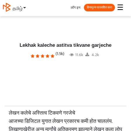
☰
लॉग इन
தமிழ்
विनामूल्य प्रकाशित करा
Lekhak kaleche astitva tikvane garjeche
(1.5k)
11.6k
4.2k
लेखन कलेचे अस्तित्व टिकवणे गरजेचे
आजच्या डिजिटल युगात लेखन प्रकारच कमी होत चाललंय.
लिखाणाखेरीज अन्य मार्गांचे अतिक्रमण झाल्याने लेखन कला लोप