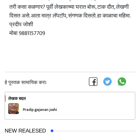
तरी कसा कळणार? पूर्वी लेखकाच्या घरात बोरू, टाक दौत, लेखणी
दिसत असे. आता मात्र लॅपटॉप, संगणक दिसतो. हा काळाचा महिमा.
प्रदीप जोशी
मोबा 9881157709
हे पुस्तक सामायिक करा:
लेखक बद्दल
फॉलो करा
Pradip gajanan joshi
NEW REALESED