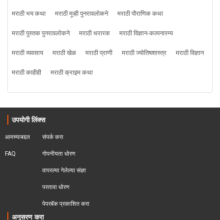
मराठी भय कथा
मराठी मूव्ही पुनरावलोकने
मराठी पौराणिक कथा
मराठी पुस्तक पुनरावलोकने
मराठी थरारक
मराठी विज्ञान-कल्पनारम्य
मराठी व्यवसाय
मराठी खेळ
मराठी प्राणी
मराठी ज्योतिषशास्त्र
मराठी विज्ञान
मराठी काहीही
मराठी क्राइम कथा
उपयोगी लिंक्स
आमच्याबद्दल
संपर्क करा
FAQ
गोपनीयता धोरण
वापरल्या गेलेल्या संज्ञा
परतावा धोरण 
पेपरबॅक प्रकाशित करा
अनुसरण करा